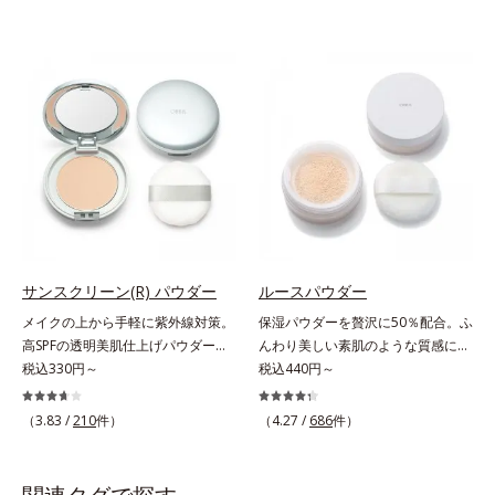
サンスクリーン(R) パウダー
ルースパウダー
メイクの上から手軽に紫外線対策。
保湿パウダーを贅沢に50％配合。ふ
高SPFの透明美肌仕上げパウダー。
んわり美しい素肌のような質感にな
メイクの上から手を汚さずに紫外線
税込330円～
りながらもうるおいとツヤを叶える
税込440円～
対策ができるUVカットパウダーで
フェイスパウダー。朝の仕上がりの
す。“素肌のようななめらかな軽
クオリティが全然違う！ まるで美
（3.83 /
210
件）
（4.27 /
686
件）
さ”と“高いUVカット効果”の両立を
しい素肌のような質感を叶えるルー
叶えました。持ち運びしやすいプレ
スパウダー（お粉）です。リキッド
ストタイプ。外出先でも、メイクの
タイプのファンデーションを使って