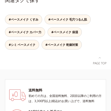
関連タグで探す
上からササッとUVカットとお直し
も、仕上げがパサパサのお粉ではせ
が同時にできるお役立ちアイテムで
っかくのツヤが台無しに…。オルビ
す。毛穴や色ムラをカバーしながら
スのルースパウダーは、ほんのり光
も、素肌のような透明美肌を叶える
をまとったグロウニュアンスパウダ
#ベースメイク くすみ
#ベースメイク 毛穴つるん肌
秘密は「スムースヴェールパウダー
ーを新配合。リキッドのツヤ感を活
(*1)」にあります。7種の球状粉体
かしながらも、ふんわりと軽やかな
#ベースメイク カバー力
#ベースメイク 保湿
(*2)が凹凸を埋めて、肌に薄いヴェ
サラツヤ肌へと、仕上がり質感を格
ールをかけるようにカバー。さらに
上げします。うるおいパウダーを
板状粉体が光を反射して、すっぴん
50％配合し、さらに浸透型ヒアルロ
#シミ ベースメイク
#ベースメイク 乾燥対策
肌のようなナチュラルなツヤ感を演
ン酸エキスも加えることで、お粉な
出します。また、皮脂を吸着する
がら肌をしっとりと仕上げます。
「あぶらとりパウダー(*3)」を配合
し、くずれ＆テカリを防いでサラサ
ラ肌が長時間続きます。パウダータ
イプながら、SPF50+・PA++++。パ
ウダーならではの軽いつけごこち
で、日焼け止めが苦手な方にもおす
送料無料
すめです。水や汗に強いスーパーウ
初めての方は、全国送料無料、2回目以降のご利用の方
ォータープルーフ(*4)だから、レジ
は、3,300円以上(税込)のお買い上げで、送料無料
ャーにも大活躍してくれます。*1
シリカ、セルロース、窒化ホウ素配