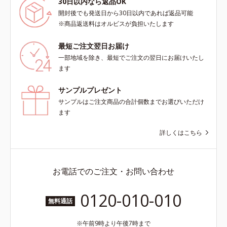
30日以内なら返品OK
合＝セミマット肌を叶える球状と板
状の粉体*2 シリカ6種類、セルロー
開封後でも発送日から30日以内であれば返品可能
ス*3 シリカ配合＝皮脂を吸着する
※商品返送料はオルビスが負担いたします
粉体*4 化粧持ち性能
最短ご注文翌日お届け
一部地域を除き、最短でご注文の翌日にお届けいたし
ます
サンプルプレゼント
サンプルはご注文商品の合計個数までお選びいただけ
ます
詳しくはこちら
お電話でのご注文・お問い合わせ
0120-010-010
無料通話
午前9時より午後7時まで