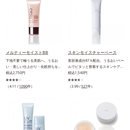
が同時にできるお役立ちアイテムで
る高機能化粧下地毛穴や小ジワの凹
す。毛穴や色ムラをカバーしながら
凸をつるんとなめらかに(*1)。スキ
も、素肌のような透明美肌を叶える
ンケア発想の化粧下地です。保湿成
秘密は「スムースヴェールパウダー
分が肌全層(*2)に働きかけて、肌の
(*1)」にあります。7種の球状粉体
うるおいをグンとアップ＆リッチな
(*2)が凹凸を埋めて、肌に薄いヴェ
クリームのようにぴたっと密着。乾
ールをかけるようにカバー。さらに
燥による小ジワを目立たなく(*1)
板状粉体が光を反射して、すっぴん
し、つるんとしたハリ肌に仕上げま
肌のようなナチュラルなツヤ感を演
す。むやみに隠すのではなくふわり
メルティーモイストBB
スキンモイスチャーベース
出します。また、皮脂を吸着する
と光を拡散させ、メイク×スキンケ
下地不要で極うる美肌へ。うるお
美容液成分87％配合。うるおいベー
「あぶらとりパウダー(*3)」を配合
アのW効果で軽やかな美肌を印象づ
い・美しい仕上がり・化粧持ちを実
ルでピタッと密着するスキンケア発
し、くずれ＆テカリを防いでサラサ
けます。紫外線吸収剤フリーなのに
現。美容液製法の極上BBクリー
税込2,750円
想のメイク下地。化粧ノリ＆もち
税込1,540円
ラ肌が長時間続きます。パウダータ
高SPF値、さらにスキンプロテクト
ム。ファンデーションに美容成分を
UP！ファンデーションの仕上がり
イプながら、SPF50+・PA++++。パ
複合成分(*3)が、ブルーライト、紫
加える一般的な製法ではなく、美容
を格上げする、スキンケア発想の化
ウダーならではの軽いつけごこち
（4.11 /
1090
件）
（3.99 /
527
件）
外線、大気中の微粒子汚れなどの外
液にファンデーション機能をつける
粧下地です。うるおいベールがファ
で、日焼け止めが苦手な方にもおす
的ダメージから肌表面をガードしま
逆転の発想から生まれたBBクリー
ンデーションの粉体をぴたっと“均
すめです。水や汗に強いスーパーウ
す。【カバー効果】保湿性凹凸カバ
ムです。うるおい粒子を濃密な膜で
一に密着”させることで、仕上がり
ォータープルーフ(*4)だから、レジ
ー複合成分(*4)肌悩みが気になる時
包み込み、高い保湿効果と均一な仕
の美しさと化粧もちが格段にUP。
ャーにも大活躍してくれます。*1
でも、ただ隠すだけでなく、乾きや
上がり、化粧持ちを実現しました。
さらにヒアルロン酸、ローヤルゼリ
シリカ、セルロース、窒化ホウ素配
すい肌にうるおいを届けながら、光
これ1本で、美容液・日焼け止め・
ーエキスなどの保湿成分を含む美容
合＝セミマット肌を叶える球状と板
拡散効果で乾燥小ジワや毛穴もカバ
化粧下地・ファンデーション・コン
液成分を87％配合。大気汚染物質バ
状の粉体*2 シリカ6種類、セルロー