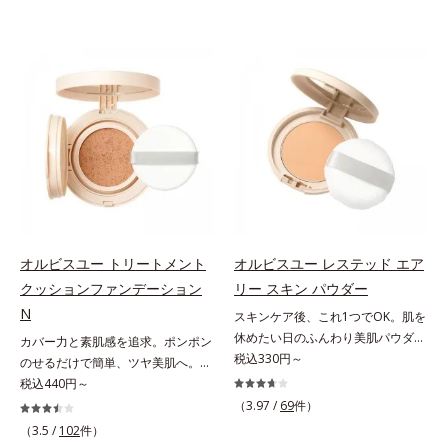
オルビスユー トリートメント
オルビスユー レステッド エア
クッションファンデーション
リー スキン パウダー
N
スキンケア後、これ1つでOK。肌を
休めたい日のふんわり美肌パウダ
カバー力と素肌感を追求。ポンポン
ー。ふんわり美肌が叶う、うるおい
税込330円～
のせるだけで簡単、ツヤ美肌へ。カ
パウダーです。3色の光を操るパウ
バー力と素肌感を両立する、簡単ツ
税込440円～
ダーがツヤと透明感を演出。ソフト
ヤ美肌クッションファンデーション
（3.97 /
69
件）
フォーカス効果で肌のアラや影をぼ
です。多方向へ光を拡散し、高いソ
（3.5 /
102
件）
かし、毛穴やくすみもサラッとカバ
フトフォーカス効果で毛穴や色ムラ