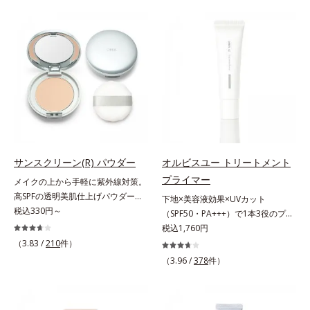
ー。ふんわり軽いつけごこちながら
をふわりとカバーします。さらに肌
美肌質感を叶えます。さらに花粉や
との親和性が高いアミノ酸系パウダ
ちり・ホコリ、紫外線などの外的刺
ー(*)を配合。みずみずしく肌になじ
激から肌をガードします。スキンケ
み、厚塗り感なくピタッと密着しま
ア後にこれひとつでライトメイク効
す。毛穴、シミ、くすみ、凹凸、色
果。クレンジング不要で、紫外線吸
ムラなどの大人の肌悩みをポンポン
収剤やグリセリン、パラベンもフリ
するだけで簡単にカバーし、まるで
ー処方。肌を休ませたい日、リモー
素肌そのものが美しくなったよう
トワークの時、近所へちょこっとお
な、うるツヤ美肌を演出します。*
出かけする時など、しっかりメイク
ラウロイルリシン配合＝肌なじみを
は負担に感じる日におすすめです。
良くする仕上がり向上粉体
サンスクリーン(R) パウダー
オルビスユー トリートメント
プライマー
メイクの上から手軽に紫外線対策。
高SPFの透明美肌仕上げパウダー。
下地×美容液効果×UVカット
メイクの上から手を汚さずに紫外線
税込330円～
（SPF50・PA+++）で1本3役のプラ
対策ができるUVカットパウダーで
イマー。凹凸をつるんとなめらかに
税込1,760円
す。“素肌のようななめらかな軽
(*1)整え、化粧ノリUPの高機能化粧
（3.83 /
210
件）
さ”と“高いUVカット効果”の両立を
下地。“塗るたび高まる、素肌の美
（3.96 /
378
件）
叶えました。持ち運びしやすいプレ
しさ” 肌本来の美しさを引き出す
ストタイプ。外出先でも、メイクの
『オルビスユー』発想で、乾燥によ
上からササッとUVカットとお直し
る小ジワをカバーしてハリ肌に整え