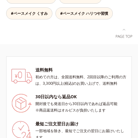
軽い付けごこち。単品でも、化粧下
50％配合し、さらに浸透型ヒアルロ
地としてもご使用いただけます。ベ
ン酸エキスも加えることで、お粉な
タつくことなくうるおい感覚が続く
#ベースメイク くすみ
#ベースメイク ハリつや習慣
がら肌をしっとりと仕上げます。
「クリームタイプ」と、みずみずし
い感触で肌に密着してくずれにくい
「ローションタイプ」の2タイプか
ら、お肌の状態に合わせてお選びい
ただけます。*1 紫外線や空気中の
ほこりなどのダメージ*2 空気中の
ちり・ほこり
送料無料
初めての方は、全国送料無料、2回目以降のご利用の方
は、3,300円以上(税込)のお買い上げで、送料無料
30日以内なら返品OK
開封後でも発送日から30日以内であれば返品可能
※商品返送料はオルビスが負担いたします
最短ご注文翌日お届け
一部地域を除き、最短でご注文の翌日にお届けいたし
ます