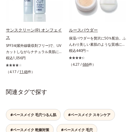
ーします。【ラスティング効果】皮
シーラー・パウダーの6役をこなす
リア成分(*)もプラスして、乾燥やダ
ス*3 シリカ配合＝皮脂を吸着する
脂選択テカリ防止成分(*5)テカリの
ので、スキンケアの後はBBクリー
メージから肌を守ります。くすみが
粉体*4 化粧持ち性能
主成分を選択的に吸収し、うるおい
ムを塗るだけでベースメイクまで一
ちな大人の肌を、血色感のある肌に
はしっかり残すことでカバー力を保
気に完成。使うほどに肌を美しく整
補整する、ピンクベージュカラーで
ちます。*1 メイク効果による*2 角
え、長時間キープします。
す。※オルビスのすべてのファンデ
サンスクリーン(R) オンフェイ
ルースパウダー
層の範囲内*3 スキンプロテクト※
ーションの下地としてご使用いただ
ス
複合成分配合＝肌を保護し、乾燥を
保湿パウダーを贅沢に50％配合。ふ
けます。* ホウケイ酸(Ca、Na)、酸
防ぐ複合成分 ※ ビルベリー葉エ
んわり美しい素肌のような質感にな
SPF34(紫外線吸収剤フリー)で、UV
化銀
キス、タベブイアインペチギノサ樹
りながらもうるおいとツヤを叶える
税込440円～
カットしながらナチュラル美肌に。
皮エキス*4 グリセリルグルコシド
フェイスパウダー。朝の仕上がりの
これ1本で“小でかけ”にも、化粧下
税込1,056円
（保湿成分）、（ジメチコン／ビニ
クオリティが全然違う！ まるで美
地としても。この1本があれば、“ち
（4.27 /
686
件）
ルジメチコン）クロスポリマー、ジ
しい素肌のような質感を叶えるルー
ょっとそこまで”もOKなすっぴん美
（4.17 /
1148
件）
メチコン（カバー成分）*5 アクリ
スパウダー（お粉）です。リキッド
肌！ さまざまなダメージ(*1)からバ
レーツコポリマー
タイプのファンデーションを使って
リアしながら、美肌を叶える顔用日
も、仕上げがパサパサのお粉ではせ
焼け止めです。 紫外線、近赤外
関連タグで探す
っかくのツヤが台無しに…。オルビ
線、大気汚染物質(*2)を含むダメー
スのルースパウダーは、ほんのり光
ジに着目し、それらから肌を守る成
をまとったグロウニュアンスパウダ
分を配合しました。誰の肌にもなじ
ーを新配合。リキッドのツヤ感を活
む絶妙な色設計で、白浮きなしの明
#ベースメイク 毛穴つるん肌
#ベースメイク スキンケア
かしながらも、ふんわりと軽やかな
るい自然なつや肌に。さらに超軽量
サラツヤ肌へと、仕上がり質感を格
粉体を採用しているので、とっても
#ベースメイク 乾燥対策
#ベースメイク 毛穴
上げします。うるおいパウダーを