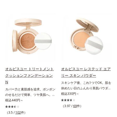
オルビスユー トリートメント
オルビスユー レステッド エア
クッションファンデーション
リー スキン パウダー
N
スキンケア後、これ1つでOK。肌を
休めたい日のふんわり美肌パウダ
カバー力と素肌感を追求。ポンポン
ー。ふんわり美肌が叶う、うるおい
税込330円～
のせるだけで簡単、ツヤ美肌へ。カ
パウダーです。3色の光を操るパウ
バー力と素肌感を両立する、簡単ツ
税込440円～
ダーがツヤと透明感を演出。ソフト
ヤ美肌クッションファンデーション
（3.97 /
69
件）
フォーカス効果で肌のアラや影をぼ
です。多方向へ光を拡散し、高いソ
（3.5 /
102
件）
かし、毛穴やくすみもサラッとカバ
フトフォーカス効果で毛穴や色ムラ