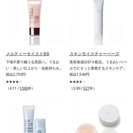
が同時にできるお役立ちアイテムで
る高機能化粧下地毛穴や小ジワの凹
す。毛穴や色ムラをカバーしながら
凸をつるんとなめらかに(*1)。スキ
も、素肌のような透明美肌を叶える
ンケア発想の化粧下地です。保湿成
秘密は「スムースヴェールパウダー
分が肌全層(*2)に働きかけて、肌の
(*1)」にあります。7種の球状粉体
うるおいをグンとアップ＆リッチな
(*2)が凹凸を埋めて、肌に薄いヴェ
クリームのようにぴたっと密着。乾
ールをかけるようにカバー。さらに
燥による小ジワを目立たなく(*1)
板状粉体が光を反射して、すっぴん
し、つるんとしたハリ肌に仕上げま
肌のようなナチュラルなツヤ感を演
す。むやみに隠すのではなくふわり
メルティーモイストBB
スキンモイスチャーベース
出します。また、皮脂を吸着する
と光を拡散させ、メイク×スキンケ
下地不要で極うる美肌へ。うるお
美容液成分87％配合。うるおいベー
「あぶらとりパウダー(*3)」を配合
アのW効果で軽やかな美肌を印象づ
い・美しい仕上がり・化粧持ちを実
ルでピタッと密着するスキンケア発
し、くずれ＆テカリを防いでサラサ
けます。紫外線吸収剤フリーなのに
現。美容液製法の極上BBクリー
税込2,750円
想のメイク下地。化粧ノリ＆もち
税込1,540円
ラ肌が長時間続きます。パウダータ
高SPF値、さらにスキンプロテクト
ム。ファンデーションに美容成分を
UP！ファンデーションの仕上がり
イプながら、SPF50+・PA++++。パ
複合成分(*3)が、ブルーライト、紫
加える一般的な製法ではなく、美容
を格上げする、スキンケア発想の化
ウダーならではの軽いつけごこち
（4.11 /
1090
件）
（3.99 /
527
件）
外線、大気中の微粒子汚れなどの外
液にファンデーション機能をつける
粧下地です。うるおいベールがファ
で、日焼け止めが苦手な方にもおす
的ダメージから肌表面をガードしま
逆転の発想から生まれたBBクリー
ンデーションの粉体をぴたっと“均
すめです。水や汗に強いスーパーウ
す。【カバー効果】保湿性凹凸カバ
ムです。うるおい粒子を濃密な膜で
一に密着”させることで、仕上がり
ォータープルーフ(*4)だから、レジ
ー複合成分(*4)肌悩みが気になる時
包み込み、高い保湿効果と均一な仕
の美しさと化粧もちが格段にUP。
ャーにも大活躍してくれます。*1
でも、ただ隠すだけでなく、乾きや
上がり、化粧持ちを実現しました。
さらにヒアルロン酸、ローヤルゼリ
シリカ、セルロース、窒化ホウ素配
すい肌にうるおいを届けながら、光
これ1本で、美容液・日焼け止め・
ーエキスなどの保湿成分を含む美容
合＝セミマット肌を叶える球状と板
拡散効果で乾燥小ジワや毛穴もカバ
化粧下地・ファンデーション・コン
液成分を87％配合。大気汚染物質バ
状の粉体*2 シリカ6種類、セルロー