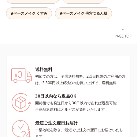
軽い付けごこち。単品でも、化粧下
50％配合し、さらに浸透型ヒアルロ
地としてもご使用いただけます。ベ
ン酸エキスも加えることで、お粉な
タつくことなくうるおい感覚が続く
#ベースメイク くすみ
#ベースメイク 毛穴つるん肌
がら肌をしっとりと仕上げます。
「クリームタイプ」と、みずみずし
い感触で肌に密着してくずれにくい
「ローションタイプ」の2タイプか
ら、お肌の状態に合わせてお選びい
ただけます。*1 紫外線や空気中の
ほこりなどのダメージ*2 空気中の
ちり・ほこり
送料無料
初めての方は、全国送料無料、2回目以降のご利用の方
は、3,300円以上(税込)のお買い上げで、送料無料
30日以内なら返品OK
開封後でも発送日から30日以内であれば返品可能
※商品返送料はオルビスが負担いたします
最短ご注文翌日お届け
一部地域を除き、最短でご注文の翌日にお届けいたし
ます