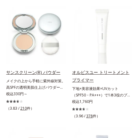
ー。ふんわり軽いつけごこちながら
をふわりとカバーします。さらに肌
美肌質感を叶えます。さらに花粉や
との親和性が高いアミノ酸系パウダ
ちり・ホコリ、紫外線などの外的刺
ー(*)を配合。みずみずしく肌になじ
激から肌をガードします。スキンケ
み、厚塗り感なくピタッと密着しま
ア後にこれひとつでライトメイク効
す。毛穴、シミ、くすみ、凹凸、色
果。クレンジング不要で、紫外線吸
ムラなどの大人の肌悩みをポンポン
収剤やグリセリン、パラベンもフリ
するだけで簡単にカバーし、まるで
ー処方。肌を休ませたい日、リモー
素肌そのものが美しくなったよう
トワークの時、近所へちょこっとお
な、うるツヤ美肌を演出します。*
出かけする時など、しっかりメイク
ラウロイルリシン配合＝肌なじみを
は負担に感じる日におすすめです。
良くする仕上がり向上粉体
サンスクリーン(R) パウダー
オルビスユー トリートメント
プライマー
メイクの上から手軽に紫外線対策。
高SPFの透明美肌仕上げパウダー。
下地×美容液効果×UVカット
メイクの上から手を汚さずに紫外線
税込330円～
（SPF50・PA+++）で1本3役のプラ
対策ができるUVカットパウダーで
イマー。凹凸をつるんとなめらかに
税込1,760円
す。“素肌のようななめらかな軽
(*1)整え、化粧ノリUPの高機能化粧
（3.83 /
210
件）
さ”と“高いUVカット効果”の両立を
下地。“塗るたび高まる、素肌の美
（3.96 /
378
件）
叶えました。持ち運びしやすいプレ
しさ” 肌本来の美しさを引き出す
ストタイプ。外出先でも、メイクの
『オルビスユー』発想で、乾燥によ
上からササッとUVカットとお直し
る小ジワをカバーしてハリ肌に整え