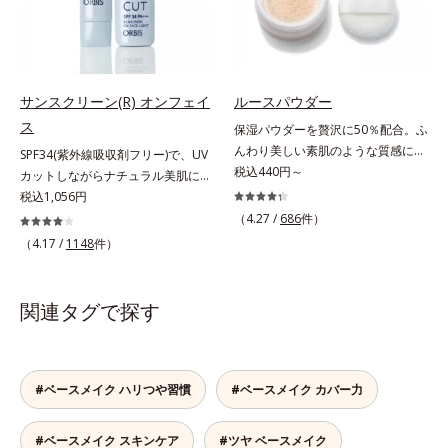
ーします。【ラスティング効果】皮
シーラー・パウダーの6役をこなす
リア成分(*)もプラスして、乾燥やダ
ス*3 シリカ配合＝皮脂を吸着する
脂選択テカリ防止成分(*5)テカリの
ので、スキンケアの後はBBクリー
メージから肌を守ります。くすみが
粉体*4 化粧持ち性能
主成分を選択的に吸収し、うるおい
ムを塗るだけでベースメイクまで一
ちな大人の肌を、血色感のある肌に
はしっかり残すことでカバー力を保
気に完成。使うほどに肌を美しく整
補整する、ピンクベージュカラーで
ちます。*1 メイク効果による*2 角
え、長時間キープします。
す。※オルビスのすべてのファンデ
サンスクリーン(R) オンフェイ
ルースパウダー
層の範囲内*3 スキンプロテクト※
ーションの下地としてご使用いただ
ス
複合成分配合＝肌を保護し、乾燥を
保湿パウダーを贅沢に50％配合。ふ
けます。* ホウケイ酸(Ca、Na)、酸
防ぐ複合成分 ※ ビルベリー葉エ
んわり美しい素肌のような質感にな
SPF34(紫外線吸収剤フリー)で、UV
化銀
キス、タベブイアインペチギノサ樹
りながらもうるおいとツヤを叶える
税込440円～
カットしながらナチュラル美肌に。
皮エキス*4 グリセリルグルコシド
フェイスパウダー。朝の仕上がりの
これ1本で“小でかけ”にも、化粧下
税込1,056円
（保湿成分）、（ジメチコン／ビニ
クオリティが全然違う！ まるで美
地としても。この1本があれば、“ち
（4.27 /
686
件）
ルジメチコン）クロスポリマー、ジ
しい素肌のような質感を叶えるルー
ょっとそこまで”もOKなすっぴん美
（4.17 /
1148
件）
メチコン（カバー成分）*5 アクリ
スパウダー（お粉）です。リキッド
肌！ さまざまなダメージ(*1)からバ
レーツコポリマー
タイプのファンデーションを使って
リアしながら、美肌を叶える顔用日
も、仕上げがパサパサのお粉ではせ
焼け止めです。 紫外線、近赤外
関連タグで探す
っかくのツヤが台無しに…。オルビ
線、大気汚染物質(*2)を含むダメー
スのルースパウダーは、ほんのり光
ジに着目し、それらから肌を守る成
をまとったグロウニュアンスパウダ
分を配合しました。誰の肌にもなじ
ーを新配合。リキッドのツヤ感を活
む絶妙な色設計で、白浮きなしの明
#ベースメイク ハリつや習慣
#ベースメイク カバー力
かしながらも、ふんわりと軽やかな
るい自然なつや肌に。さらに超軽量
サラツヤ肌へと、仕上がり質感を格
粉体を採用しているので、とっても
#ベースメイク スキンケア
#ツヤ ベースメイク
上げします。うるおいパウダーを