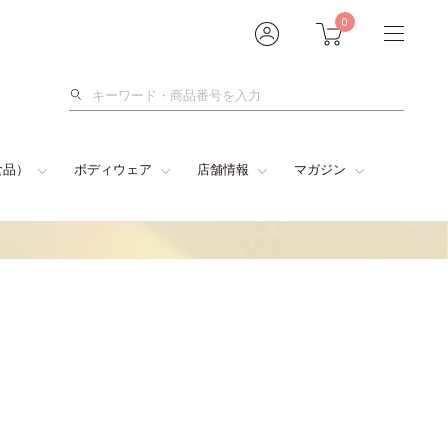
0
検
索
食品）
ボディウェア
店舗情報
マガジン