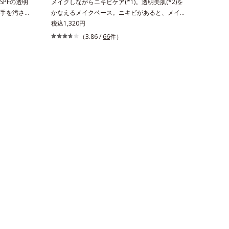
PFの透明
メイクしながらニキビケア(*1)。透明美肌(*2)を
手を汚さず
かなえるメイクベース。ニキビがあると、メイク
ダーで
はニキビに良くないのではないかと心配になりが
税込1,320円
高いUVカ
ち。しかし何も塗らないと、刺激に弱いニキビ肌
（3.86 /
66
件）
運びしやす
を紫外線にさらしてしまうことに……。クリアフ
クの上から
ル デイケアベースは、ニキビケア(*1)できる新発
できるお役
想のメイク下地。スキンケアシリーズと同様のニ
バーしなが
キビケア成分を配合した肌にやさしい処方なの
秘密は「ス
で、“ニキビをケアしたい”と“肌をキレイに見せた
ます。7種
い”が同時に叶えられます。ピンク味のあるベー
に薄いヴェー
ジュ色で、塗るとくすみがさっと払われ、肌が自
粉体が光を
然とトーンアップ。しっとりとした美しい仕上が
ラルなツヤ
りが続きます。SPF28・PA+++で、ニキビ肌を紫
る「あぶら
外線ダメージからもしっかりガードします。※敏
れ＆テカリを
感肌対象パッチテスト済（すべての人に皮膚刺激
パウダータ
がおきないというわけではありません）*1 ニキ
パウダーならで
ビ・肌荒れを防ぐ*2 うるおいによる透明感のあ
苦手な方に
る肌
ーウォータ
も大活躍して
窒化ホウ素
状の粉体