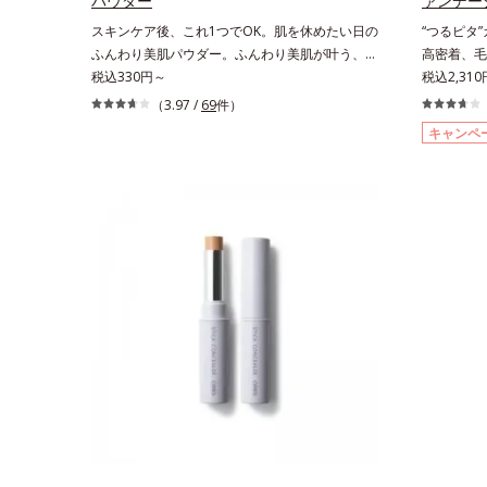
パウダー
ァンデー
スキンケア後、これ1つでOK。肌を休めたい日の
“つるピタ
ふんわり美肌パウダー。ふんわり美肌が叶う、う
高密着、毛
るおいパウダーです。3色の光を操るパウダーが
税込330円～
く、とけ込
税込2,31
ツヤと透明感を演出。ソフトフォーカス効果で肌
かな質感美
（3.97 /
69
件）
のアラや影をぼかし、毛穴やくすみもサラッとカ
「カバーは
キャンペ
バー。ふんわり軽いつけごこちながら美肌質感を
もともとキ
叶えます。さらに花粉やちり・ホコリ、紫外線な
様の声から
どの外的刺激から肌をガードします。スキンケア
し、肌悩み
後にこれひとつでライトメイク効果。クレンジン
ションです
グ不要で、紫外線吸収剤やグリセリン、パラベン
然に隠しつ
もフリー処方。肌を休ませたい日、リモートワー
がりを叶え
クの時、近所へちょこっとお出かけする時など、
が大きさの
しっかりメイクは負担に感じる日におすすめで
ら。粉体の
す。
施すことで
ィット。毛
上がりを叶
けている間
コンディシ
触れた瞬間
す。キメを