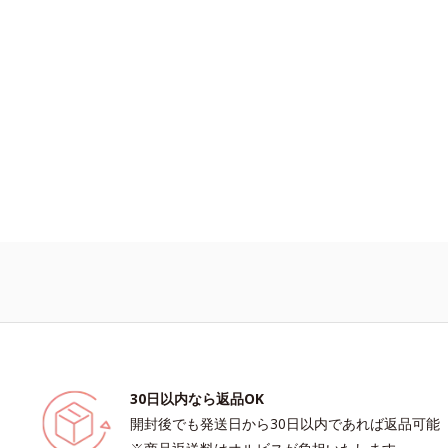
とで、“つるん”とした光のヴェールを
*2 シリカ6種類、セルロース*3 シ
うな仕上がりに。*1 スキンフィット
脂を吸着する粉体*4 化粧持ち性能
（酸化チタン、酸化鉄、ステアロイル
酸2Na）配合＝自然な仕上がりで肌悩
する粉体*2 角層まで*3 肌のキメを整
密着させる設計のこと
30日以内なら返品OK
開封後でも発送日から30日以内であれば返品可能