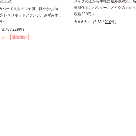
ション
メイクの上から手軽に紫外線対策。高S
美肌仕上げパウダー。メイクの上から
”カバーで大人のツヤ肌。軽やかなのに
に紫外線対策ができるUVカットパウ
税込330円～
穴レスリキッドファンデ。みずみずし
す。“素肌のようななめらかな軽さ”と“
むように密着カバー毛穴レスでなめら
0円～
（3.83 /
210
件）
ット効果”の両立を叶えました。持ち
へ導く、リキッドファンデーション
（3.76 /
229
件）
いプレストタイプ。外出先でも、メイ
したいけど厚塗り感はイヤ」「素肌が
ーン
通販限定
ササッとUVカットとお直しが同時に
レイな人だと思われたい」そんなお客
立ちアイテムです。毛穴や色ムラをカ
誕生した、軽やかなのにピタッと密着
らも、素肌のような透明美肌を叶える
を“つるん”と隠すリキッドファンデー
ムースヴェールパウダー(*1)」にあり
。年齢とともに増えていくお悩みを自
の球状粉体(*2)が凹凸を埋めて、肌
つも、まるで“素肌美人”に見える仕上
ルをかけるようにカバー。さらに板状
るのは、微細で均一なカバー粉体(*1)
反射して、すっぴん肌のようなナチュ
異なる毛穴にも隙なくフィットするか
感を演出します。また、皮脂を吸着す
表面にダマ防止の特殊コーティングを
とりパウダー(*3)」を配合し、くず
、カバー粉体は薄く・均一に凹凸へフ
防いでサラサラ肌が長時間続きます。
穴や色ムラをカバーしながら自然な仕
イプながら、SPF50+・PA++++。
えます。また、ファンデーションをつ
はの軽いつけごこちで、日焼け止めが
に保湿成分が肌へ浸透(*2)するスキン
もおすすめです。水や汗に強いスーパ
ョニングセラム設計(*3)を採用。肌に
ープルーフ(*4)だから、レジャーに
、保湿成分が浸透しうるおいを与えま
くれます。*1 シリカ、セルロース、
整え、磨かれたような透明感とツヤを
配合＝セミマット肌を叶える球状と板