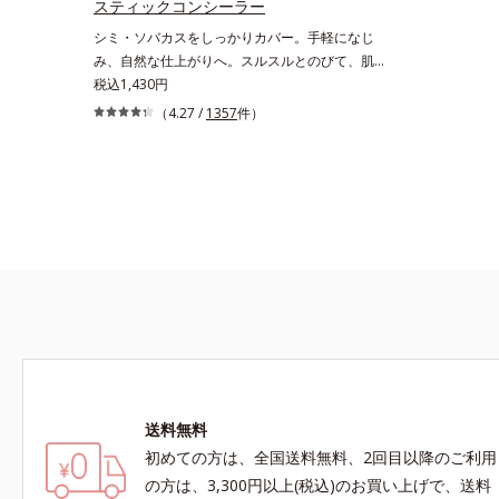
生み出すこ
スティックコンシーラー
まとったよ
シミ・ソバカスをしっかりカバー。手軽になじ
カラー成分
み、自然な仕上がりへ。スルスルとのびて、肌に
グルタミン
溶け込むようになじみ、ピタッと密着。しっかり
税込1,430円
みをカバー
とカバーしつつ、透明感を高めるリフレクトパウ
（4.27 /
1357
件）
え、粉体を
ダーの働きと、日本人の肌色に合わせた巧みな色
設計で、ごく自然な仕上がりになります。たった
10秒で隠したいシミをサッとカバー。シミのな
い美肌に導きます。
送料無料
初めての方は、全国送料無料、2回目以降のご利用
の方は、3,300円以上(税込)のお買い上げで、送料