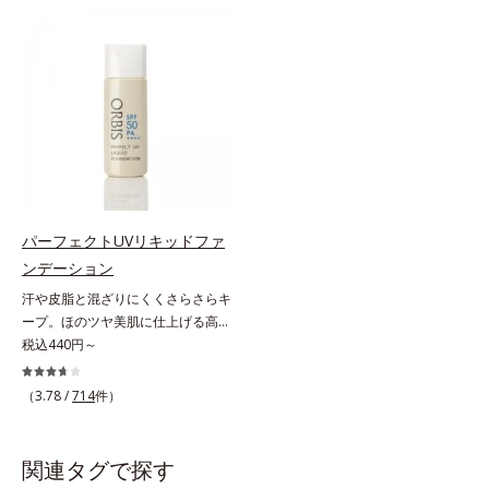
ては珍しく、持続性ビタミンC誘導
逆転の発想から生まれたBBクリー
体の配合に成功しました。“薬用美
ムです。うるおい粒子を濃密な膜で
白美容液に色をつける”製法で生ま
包み込み、高い保湿効果と均一な仕
れたBBだから、塗るだけで日中も
上がり、化粧持ちを実現しました。
美白効果を発揮。さらに肌のくすみ
これ1本で、美容液・日焼け止め・
をパッと飛ばし、皮脂テカを防ぎな
化粧下地・ファンデーション・コン
がら明るい肌を長時間キープしま
シーラー・パウダーの6役をこなす
す。これ1つで、美白美容液・日焼
ので、スキンケアの後はBBクリー
け止め・化粧下地・ファンデ―ショ
ムを塗るだけでベースメイクまで一
ン・コンシーラー・パウダーを兼ね
気に完成。使うほどに肌を美しく整
る1本6役。時短メイクが叶います。
え、長時間キープします。
パーフェクトUVリキッドファ
* メラニンの生成を抑え、シミ・ソ
ンデーション
バカスを防ぐ
汗や皮脂と混ざりにくくさらさらキ
ープ。ほのツヤ美肌に仕上げる高
SPFファンデ。SPF50・PA++++で紫
税込440円～
外線を強力カットしながら、さらさ
ら美肌が10時間(*)続くリキッドフ
（3.78 /
714
件）
ァンデーションです。汗・皮脂がフ
ァンデと混ざらず放出されること
で、時間が経ってもくすみにくく、
関連タグで探す
くずれにくく、軽やかにピタッとフ