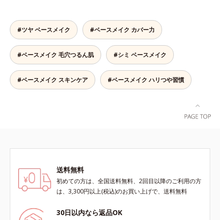
ィット。まるでつけたてのような美
肌をキープします。またドーナツ型
の粉体を採用したことで、より多く
#ツヤ ベースメイク
#ベースメイク カバー力
均一に光を拡散することを実現。毛
穴やシミの目立ちにくい“ほのツヤ
#ベースメイク 毛穴つるん肌
#シミ ベースメイク
美肌”に仕上げます。ウォータープ
ルーフテスト済で、アウトドアにも
おすすめです。* 10時間化粧持ちデ
#ベースメイク スキンケア
#ベースメイク ハリつや習慣
ータ取得済（当社調べ）効果には個
人差があります。
送料無料
初めての方は、全国送料無料、2回目以降のご利用の方
は、3,300円以上(税込)のお買い上げで、送料無料
30日以内なら返品OK