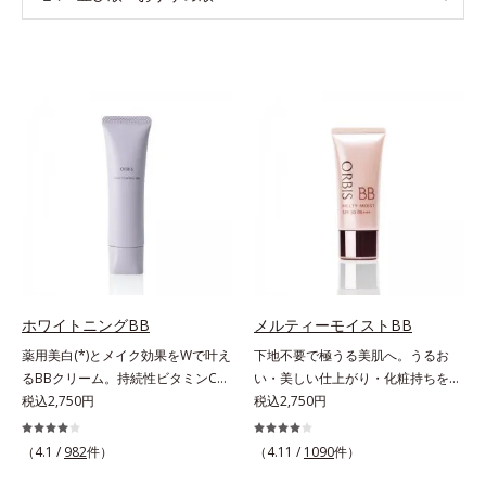
ホワイトニングBB
メルティーモイストBB
薬用美白(*)とメイク効果をWで叶え
下地不要で極うる美肌へ。うるお
るBBクリーム。持続性ビタミンC誘
い・美しい仕上がり・化粧持ちを実
導体で美白しながらくすみのない軽
税込2,750円
現。美容液製法の極上BBクリー
税込2,750円
やか美肌を長時間キープ。メイクし
ム。ファンデーションに美容成分を
ながら日中美白(*)効果も発揮する、
加える一般的な製法ではなく、美容
（4.1 /
982
件）
（4.11 /
1090
件）
薬用美白BBクリームです。BBとし
液にファンデーション機能をつける