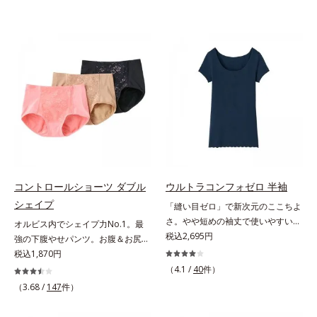
コントロールショーツ ダブル
ウルトラコンフォゼロ 半袖
シェイプ
「縫い目ゼロ」で新次元のここちよ
さ。やや短めの袖丈で使いやすい半
オルビス内でシェイプ力No.1。最
袖。多彩なアウターに対応する、短
税込2,695円
強の下腹やせパンツ。お腹＆お尻ダ
め袖丈の半袖この感覚、ほかにな
ブルシェイプオルビスショーツ内
税込1,870円
い。究極のストレスフリー感！綿た
で、シェイプ力No.1のアイテムで
（4.1 /
40
件）
っぷりで縫い目ゼロを実現した、驚
す。ぽっこりお腹や、あふれるお肉
（3.68 /
147
件）
異のインナーです。半袖は、短め袖
をどうにかしたい方におすすめで
丈で多彩なアウターに対応します。
す。お腹は幅広のハイパワーレース