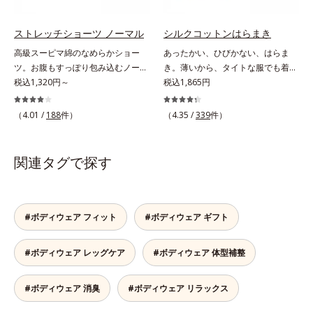
少なくしたので、ゴロつかず快適な
し、肌にぴたっと吸いつくようなこ
はきごこち。ウエストは肌あたりの
こちよさを感じます。ワンランク上
ソフトなテープを使用しており、締
のなめらかな肌ざわりです。ふわふ
ストレッチショーツ ノーマル
シルクコットンはらまき
めつけ感がありません。
わ感触のレースウエストと脚口のレ
高級スーピマ綿のなめらかショー
あったかい、ひびかない、はらま
ース肌側は、極細のマイクロパイル
ツ。お腹もすっぽり包み込むノーマ
き。薄いから、タイトな服でも着こ
を使った特別仕様で、ふわふわの肌
ルタイプ。ぴったり密着して、くい
税込1,320円～
なしスマート。贅沢なダブル素材
税込1,865円
ざわり。レースが肌にあたってチク
こまない座るとヒップの面積は広が
で、薄手なのに驚くほどポカポカ肌
チク…という不快感がありません。
り、立つと元に戻ります。このよう
側はシルク100％、表側はコットン
（4.01 /
188
件）
（4.35 /
339
件）
な「面積の変化」にぴったりついて
100％の贅沢なはらまきです。2つ
くる立体設計。脚口を前寄りにつ
の生地の間に温かい空気をたっぷり
け、ヒップをたっぷり包み込む布分
ためこむから、薄手なのに驚くほど
関連タグで探す
量を使いました。だからどんな動き
ポカポカ。脇には縫い目がないの
にも密着して、ズレやくいこみがあ
で、気になる肌への当たりもありま
りません。ヒップだけでなくお腹も
せん。S～LLサイズの幅広い体型に
すっぽり包み込むノーマルタイプで
対応します。
#ボディウェア フィット
#ボディウェア ギフト
す。うっとりするような肌ざわり
「高級スーピマ綿」を贅沢に使用
#ボディウェア レッグケア
#ボディウェア 体型補整
し、肌にぴたっと吸いつくようなこ
こちよさを感じます。ワンランク上
のなめらかな肌ざわりです。ふわふ
#ボディウェア 消臭
#ボディウェア リラックス
わ感触のレースウエストと脚口のレ