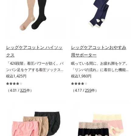
っておくと一年中使えて便利です。
方にもおすすめです。靴ひもをゆる
めずにはけるスニーカーなどを手軽
にはけるのも魅力です。生地が厚ぼ
ったくないので靴ひもをゆるめずに
サッとはけ、お出かけに手間取りま
せん。
レッグケアコットン ハイソッ
レッグケアコットンおやすみ
クス
用サポーター
「426段階」着圧パワーが効く。パ
眠っている間に、お疲れ脚をケア。
ンパン足をケアする着圧ソックス。
「リンパの流れ」に着目した機能設
驚異的な「426段階」着圧で、足す
税込1,425円
計。「644段階着圧」を採用した夜
税込1,980円
っきり足指の付け根から上へ、1列
用サポーターなんと644段階も着圧
ずつパワーが変わる426段階着圧を
パワーが変わる！ 眠っている間
（4.01 /
325
件）
（4.17 /
259
件）
採用。「超細密パワー」が効く着圧
に、お疲れの脚をケアしてくれる夜
ハイソックスです。やわらかい綿混
用のサポーターです。「リンパの流
素材やオルビス独自の形状設計によ
れ」に着目した機能設計を採用。
り、足への負担が少ない着圧ケアを
644段階ならではの威力を、朝起き
実現。仕事中に長時間はいても苦し
た時にはっきり実感します。
くなりません。