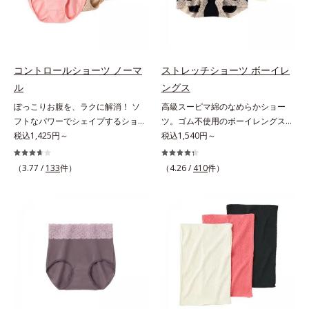
コントロールショーツ ノーマ
ストレッチショーツ ボーイレ
ル
ングス
ぽっこりお腹を、ラクに解消！ ソ
高級スーピマ綿のなめらかショー
フトなパワーでシェイプするショー
ツ。ゴム不使用のボーイレングス。
ツ。苦しさなくお腹をシェイプ気に
税込1,425円～
ぴったり密着して、くいこまない座
税込1,540円～
なるぽっこりお腹を、すっきりフラ
るとヒップの面積は広がり、立つと
ットに整えてくれるショーツです。
元に戻ります。このような「面積の
（3.77 /
133
件）
（4.26 /
410
件）
ソフトなサポート力のパワーネット
変化」にぴったりついてくる立体設
がやさしく脂肪を両脇へ分散させる
計。脚口を前寄りにつけ、ヒップを
ので、ガードルのような苦しさがあ
たっぷり包み込む布分量を使いまし
りません。パワーネットはやわらか
た。だからどんな動きにも密着し
い起毛素材で、硬さやゴワつきもあ
て、ズレやくいこみがありません。
りません。高級綿で、肌あたり快適
股上浅めでローライズパンツもはき
身生地にはなめらかな風合いの良質
こなせるボーイレングスタイプで
な綿糸をたっぷり使用し、肌あたり
す。うっとりするような肌ざわり
バツグンです。可能な限り縫い目を
「高級スーピマ綿」を贅沢に使用