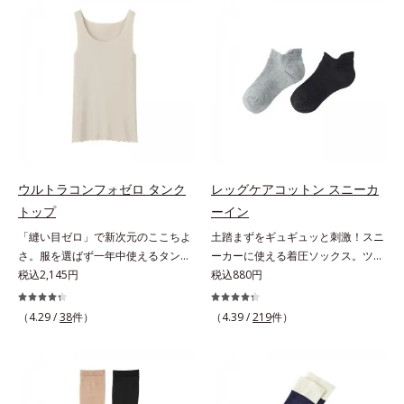
二の腕はピチピチしないから安心で
でおさえて、ぽっこりを強力にシェ
す。
イプ。お尻は3段階かつ二重のパワ
ーネットで強力にヒップアップしま
す。お肉があふれない立体設計おさ
えたお肉が、他の部分からあふれ出
ない！それを叶えるのがオルビス独
自の立体設計です。たっぷりの布分
量でしっかりお肉を受け止めて、腰
まわりもお尻もあふれなしの完全シ
ェイプを叶えます。高級綿で、肌あ
ウルトラコンフォゼロ タンク
レッグケアコットン スニーカ
たり快適身生地にはなめらかな風合
トップ
ーイン
いの良質な綿糸をたっぷり使用し、
「縫い目ゼロ」で新次元のここちよ
土踏まずをギュギュッと刺激！スニ
肌あたりバツグンです。また、脚の
さ。服を選ばず一年中使えるタンク
ーカーに使える着圧ソックス。ツボ
付け根に接ぎを入れた立体型脚口
トップ。アウターを選ばず、一年中
税込2,145円
押し効果でここちいい！スニーカー
税込880円
で、動く体にしっかりフィットしま
使えて便利なタンクトップこの感
に最適な、くるぶし丈の着圧ソック
す。
覚、ほかにない。究極のストレスフ
スです。土踏まず部分がリブ編み
（4.29 /
38
件）
（4.39 /
219
件）
リー感！綿たっぷりで縫い目ゼロを
で、ギュギュッとツボ押し効果を発
実現した、驚異のインナーです。タ
揮。歩くたびにここちよい刺激をも
ンクトップは、肩にくいこむストレ
たらし、足どりも軽やか！ひざ下ソ
スなし！アウターを選ばず、1枚持
ックスやニーハイソックスが苦手な