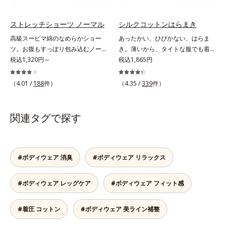
少なくしたので、ゴロつかず快適な
し、肌にぴたっと吸いつくようなこ
はきごこち。ウエストは肌あたりの
こちよさを感じます。ワンランク上
ソフトなテープを使用しており、締
のなめらかな肌ざわりです。ふわふ
ストレッチショーツ ノーマル
シルクコットンはらまき
めつけ感がありません。
わ感触のレースウエストと脚口のレ
高級スーピマ綿のなめらかショー
あったかい、ひびかない、はらま
ース肌側は、極細のマイクロパイル
ツ。お腹もすっぽり包み込むノーマ
き。薄いから、タイトな服でも着こ
を使った特別仕様で、ふわふわの肌
ルタイプ。ぴったり密着して、くい
税込1,320円～
なしスマート。贅沢なダブル素材
税込1,865円
ざわり。レースが肌にあたってチク
こまない座るとヒップの面積は広が
で、薄手なのに驚くほどポカポカ肌
チク…という不快感がありません。
り、立つと元に戻ります。このよう
側はシルク100％、表側はコットン
（4.01 /
188
件）
（4.35 /
339
件）
な「面積の変化」にぴったりついて
100％の贅沢なはらまきです。2つ
くる立体設計。脚口を前寄りにつ
の生地の間に温かい空気をたっぷり
け、ヒップをたっぷり包み込む布分
ためこむから、薄手なのに驚くほど
関連タグで探す
量を使いました。だからどんな動き
ポカポカ。脇には縫い目がないの
にも密着して、ズレやくいこみがあ
で、気になる肌への当たりもありま
りません。ヒップだけでなくお腹も
せん。S～LLサイズの幅広い体型に
すっぽり包み込むノーマルタイプで
対応します。
#ボディウェア 消臭
#ボディウェア リラックス
す。うっとりするような肌ざわり
「高級スーピマ綿」を贅沢に使用
#ボディウェア レッグケア
#ボディウェア フィット感
し、肌にぴたっと吸いつくようなこ
こちよさを感じます。ワンランク上
のなめらかな肌ざわりです。ふわふ
#着圧 コットン
#ボディウェア 美ライン補整
わ感触のレースウエストと脚口のレ