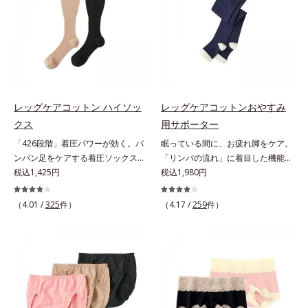
っておくと一年中使えて便利です。
方にもおすすめです。靴ひもをゆる
めずにはけるスニーカーなどを手軽
にはけるのも魅力です。生地が厚ぼ
ったくないので靴ひもをゆるめずに
サッとはけ、お出かけに手間取りま
せん。
レッグケアコットン ハイソッ
レッグケアコットンおやすみ
クス
用サポーター
「426段階」着圧パワーが効く。パ
眠っている間に、お疲れ脚をケア。
ンパン足をケアする着圧ソックス。
「リンパの流れ」に着目した機能設
驚異的な「426段階」着圧で、足す
税込1,425円
計。「644段階着圧」を採用した夜
税込1,980円
っきり足指の付け根から上へ、1列
用サポーターなんと644段階も着圧
ずつパワーが変わる426段階着圧を
パワーが変わる！ 眠っている間
（4.01 /
325
件）
（4.17 /
259
件）
採用。「超細密パワー」が効く着圧
に、お疲れの脚をケアしてくれる夜
ハイソックスです。やわらかい綿混
用のサポーターです。「リンパの流
素材やオルビス独自の形状設計によ
れ」に着目した機能設計を採用。
り、足への負担が少ない着圧ケアを
644段階ならではの威力を、朝起き
実現。仕事中に長時間はいても苦し
た時にはっきり実感します。
くなりません。