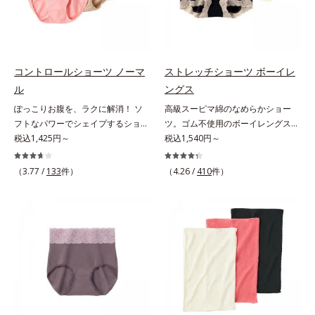
コントロールショーツ ノーマ
ストレッチショーツ ボーイレ
ル
ングス
ぽっこりお腹を、ラクに解消！ ソ
高級スーピマ綿のなめらかショー
フトなパワーでシェイプするショー
ツ。ゴム不使用のボーイレングス。
ツ。苦しさなくお腹をシェイプ気に
税込1,425円～
ぴったり密着して、くいこまない座
税込1,540円～
なるぽっこりお腹を、すっきりフラ
るとヒップの面積は広がり、立つと
ットに整えてくれるショーツです。
元に戻ります。このような「面積の
（3.77 /
133
件）
（4.26 /
410
件）
ソフトなサポート力のパワーネット
変化」にぴったりついてくる立体設
がやさしく脂肪を両脇へ分散させる
計。脚口を前寄りにつけ、ヒップを
ので、ガードルのような苦しさがあ
たっぷり包み込む布分量を使いまし
りません。パワーネットはやわらか
た。だからどんな動きにも密着し
い起毛素材で、硬さやゴワつきもあ
て、ズレやくいこみがありません。
りません。高級綿で、肌あたり快適
股上浅めでローライズパンツもはき
身生地にはなめらかな風合いの良質
こなせるボーイレングスタイプで
な綿糸をたっぷり使用し、肌あたり
す。うっとりするような肌ざわり
バツグンです。可能な限り縫い目を
「高級スーピマ綿」を贅沢に使用