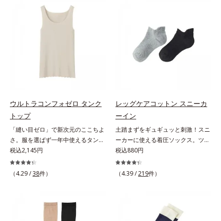
二の腕はピチピチしないから安心で
でおさえて、ぽっこりを強力にシェ
す。
イプ。お尻は3段階かつ二重のパワ
ーネットで強力にヒップアップしま
す。お肉があふれない立体設計おさ
えたお肉が、他の部分からあふれ出
ない！それを叶えるのがオルビス独
自の立体設計です。たっぷりの布分
量でしっかりお肉を受け止めて、腰
まわりもお尻もあふれなしの完全シ
ェイプを叶えます。高級綿で、肌あ
ウルトラコンフォゼロ タンク
レッグケアコットン スニーカ
たり快適身生地にはなめらかな風合
トップ
ーイン
いの良質な綿糸をたっぷり使用し、
「縫い目ゼロ」で新次元のここちよ
土踏まずをギュギュッと刺激！スニ
肌あたりバツグンです。また、脚の
さ。服を選ばず一年中使えるタンク
ーカーに使える着圧ソックス。ツボ
付け根に接ぎを入れた立体型脚口
トップ。アウターを選ばず、一年中
税込2,145円
押し効果でここちいい！スニーカー
税込880円
で、動く体にしっかりフィットしま
使えて便利なタンクトップこの感
に最適な、くるぶし丈の着圧ソック
す。
覚、ほかにない。究極のストレスフ
スです。土踏まず部分がリブ編み
（4.29 /
38
件）
（4.39 /
219
件）
リー感！綿たっぷりで縫い目ゼロを
で、ギュギュッとツボ押し効果を発
実現した、驚異のインナーです。タ
揮。歩くたびにここちよい刺激をも
ンクトップは、肩にくいこむストレ
たらし、足どりも軽やか！ひざ下ソ
スなし！アウターを選ばず、1枚持
ックスやニーハイソックスが苦手な