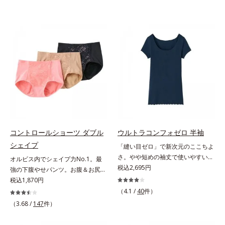
コントロールショーツ ダブル
ウルトラコンフォゼロ 半袖
シェイプ
「縫い目ゼロ」で新次元のここちよ
さ。やや短めの袖丈で使いやすい半
オルビス内でシェイプ力No.1。最
袖。多彩なアウターに対応する、短
税込2,695円
強の下腹やせパンツ。お腹＆お尻ダ
め袖丈の半袖この感覚、ほかにな
ブルシェイプオルビスショーツ内
税込1,870円
い。究極のストレスフリー感！綿た
で、シェイプ力No.1のアイテムで
（4.1 /
40
件）
っぷりで縫い目ゼロを実現した、驚
す。ぽっこりお腹や、あふれるお肉
（3.68 /
147
件）
異のインナーです。半袖は、短め袖
をどうにかしたい方におすすめで
丈で多彩なアウターに対応します。
す。お腹は幅広のハイパワーレース