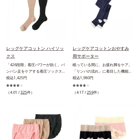
っておくと一年中使えて便利です。
方にもおすすめです。靴ひもをゆる
めずにはけるスニーカーなどを手軽
にはけるのも魅力です。生地が厚ぼ
ったくないので靴ひもをゆるめずに
サッとはけ、お出かけに手間取りま
せん。
レッグケアコットン ハイソッ
レッグケアコットンおやすみ
クス
用サポーター
「426段階」着圧パワーが効く。パ
眠っている間に、お疲れ脚をケア。
ンパン足をケアする着圧ソックス。
「リンパの流れ」に着目した機能設
驚異的な「426段階」着圧で、足す
税込1,425円
計。「644段階着圧」を採用した夜
税込1,980円
っきり足指の付け根から上へ、1列
用サポーターなんと644段階も着圧
ずつパワーが変わる426段階着圧を
パワーが変わる！ 眠っている間
（4.01 /
325
件）
（4.17 /
259
件）
採用。「超細密パワー」が効く着圧
に、お疲れの脚をケアしてくれる夜
ハイソックスです。やわらかい綿混
用のサポーターです。「リンパの流
素材やオルビス独自の形状設計によ
れ」に着目した機能設計を採用。
り、足への負担が少ない着圧ケアを
644段階ならではの威力を、朝起き
実現。仕事中に長時間はいても苦し
た時にはっきり実感します。
くなりません。