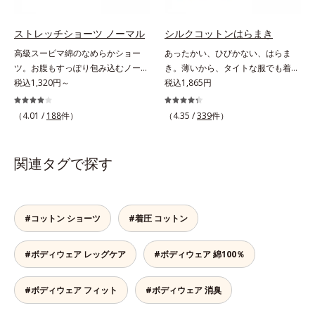
少なくしたので、ゴロつかず快適な
し、肌にぴたっと吸いつくようなこ
はきごこち。ウエストは肌あたりの
こちよさを感じます。ワンランク上
ソフトなテープを使用しており、締
のなめらかな肌ざわりです。ふわふ
ストレッチショーツ ノーマル
シルクコットンはらまき
めつけ感がありません。
わ感触のレースウエストと脚口のレ
高級スーピマ綿のなめらかショー
あったかい、ひびかない、はらま
ース肌側は、極細のマイクロパイル
ツ。お腹もすっぽり包み込むノーマ
き。薄いから、タイトな服でも着こ
を使った特別仕様で、ふわふわの肌
ルタイプ。ぴったり密着して、くい
税込1,320円～
なしスマート。贅沢なダブル素材
税込1,865円
ざわり。レースが肌にあたってチク
こまない座るとヒップの面積は広が
で、薄手なのに驚くほどポカポカ肌
チク…という不快感がありません。
り、立つと元に戻ります。このよう
側はシルク100％、表側はコットン
（4.01 /
188
件）
（4.35 /
339
件）
な「面積の変化」にぴったりついて
100％の贅沢なはらまきです。2つ
くる立体設計。脚口を前寄りにつ
の生地の間に温かい空気をたっぷり
け、ヒップをたっぷり包み込む布分
ためこむから、薄手なのに驚くほど
関連タグで探す
量を使いました。だからどんな動き
ポカポカ。脇には縫い目がないの
にも密着して、ズレやくいこみがあ
で、気になる肌への当たりもありま
りません。ヒップだけでなくお腹も
せん。S～LLサイズの幅広い体型に
すっぽり包み込むノーマルタイプで
対応します。
#コットン ショーツ
#着圧 コットン
す。うっとりするような肌ざわり
「高級スーピマ綿」を贅沢に使用
#ボディウェア レッグケア
#ボディウェア 綿100％
し、肌にぴたっと吸いつくようなこ
こちよさを感じます。ワンランク上
のなめらかな肌ざわりです。ふわふ
#ボディウェア フィット
#ボディウェア 消臭
わ感触のレースウエストと脚口のレ