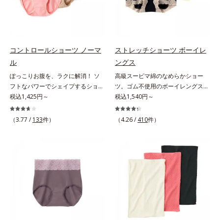
コントロールショーツ ノーマ
ストレッチショーツ ボーイレ
ル
ングス
ぽっこりお腹を、ラクに解消！ ソ
高級スーピマ綿のなめらかショー
フトなパワーでシェイプするショー
ツ。ゴム不使用のボーイレングス。
ツ。苦しさなくお腹をシェイプ気に
税込1,425円～
ぴったり密着して、くいこまない座
税込1,540円～
なるぽっこりお腹を、すっきりフラ
るとヒップの面積は広がり、立つと
ットに整えてくれるショーツです。
元に戻ります。このような「面積の
（3.77 /
133
件）
（4.26 /
410
件）
ソフトなサポート力のパワーネット
変化」にぴったりついてくる立体設
がやさしく脂肪を両脇へ分散させる
計。脚口を前寄りにつけ、ヒップを
ので、ガードルのような苦しさがあ
たっぷり包み込む布分量を使いまし
りません。パワーネットはやわらか
た。だからどんな動きにも密着し
い起毛素材で、硬さやゴワつきもあ
て、ズレやくいこみがありません。
りません。高級綿で、肌あたり快適
股上浅めでローライズパンツもはき
身生地にはなめらかな風合いの良質
こなせるボーイレングスタイプで
な綿糸をたっぷり使用し、肌あたり
す。うっとりするような肌ざわり
バツグンです。可能な限り縫い目を
「高級スーピマ綿」を贅沢に使用