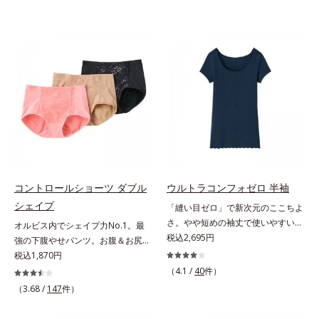
コントロールショーツ ダブル
ウルトラコンフォゼロ 半袖
シェイプ
「縫い目ゼロ」で新次元のここちよ
さ。やや短めの袖丈で使いやすい半
オルビス内でシェイプ力No.1。最
袖。多彩なアウターに対応する、短
税込2,695円
強の下腹やせパンツ。お腹＆お尻ダ
め袖丈の半袖この感覚、ほかにな
ブルシェイプオルビスショーツ内
税込1,870円
い。究極のストレスフリー感！綿た
で、シェイプ力No.1のアイテムで
（4.1 /
40
件）
っぷりで縫い目ゼロを実現した、驚
す。ぽっこりお腹や、あふれるお肉
（3.68 /
147
件）
異のインナーです。半袖は、短め袖
をどうにかしたい方におすすめで
丈で多彩なアウターに対応します。
す。お腹は幅広のハイパワーレース