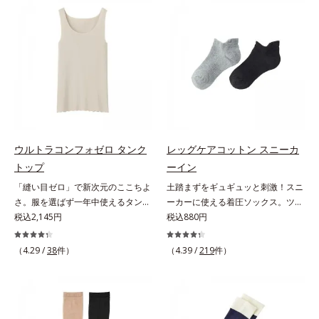
二の腕はピチピチしないから安心で
でおさえて、ぽっこりを強力にシェ
す。
イプ。お尻は3段階かつ二重のパワ
ーネットで強力にヒップアップしま
す。お肉があふれない立体設計おさ
えたお肉が、他の部分からあふれ出
ない！それを叶えるのがオルビス独
自の立体設計です。たっぷりの布分
量でしっかりお肉を受け止めて、腰
まわりもお尻もあふれなしの完全シ
ェイプを叶えます。高級綿で、肌あ
ウルトラコンフォゼロ タンク
レッグケアコットン スニーカ
たり快適身生地にはなめらかな風合
トップ
ーイン
いの良質な綿糸をたっぷり使用し、
「縫い目ゼロ」で新次元のここちよ
土踏まずをギュギュッと刺激！スニ
肌あたりバツグンです。また、脚の
さ。服を選ばず一年中使えるタンク
ーカーに使える着圧ソックス。ツボ
付け根に接ぎを入れた立体型脚口
トップ。アウターを選ばず、一年中
税込2,145円
押し効果でここちいい！スニーカー
税込880円
で、動く体にしっかりフィットしま
使えて便利なタンクトップこの感
に最適な、くるぶし丈の着圧ソック
す。
覚、ほかにない。究極のストレスフ
スです。土踏まず部分がリブ編み
（4.29 /
38
件）
（4.39 /
219
件）
リー感！綿たっぷりで縫い目ゼロを
で、ギュギュッとツボ押し効果を発
実現した、驚異のインナーです。タ
揮。歩くたびにここちよい刺激をも
ンクトップは、肩にくいこむストレ
たらし、足どりも軽やか！ひざ下ソ
スなし！アウターを選ばず、1枚持
ックスやニーハイソックスが苦手な