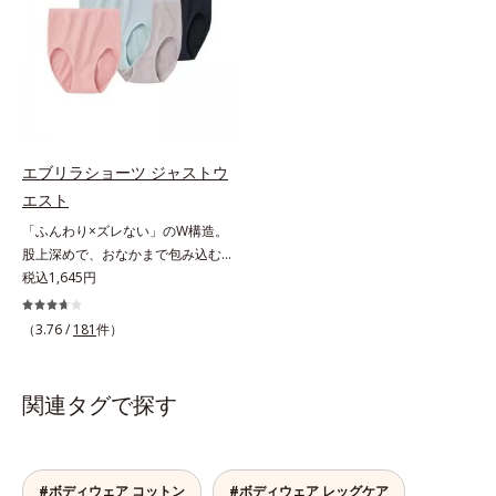
フィット感です。また、3種類の素
浅めのタイプで、足さばきもラクラ
材を使い分けて、はみ出しやくいこ
クです。※エブリラショーツはすべ
みを防止します。
て同色2枚組です。
エブリラショーツ ジャストウ
エスト
「ふんわり×ズレない」のW構造。
股上深めで、おなかまで包み込む。
肌ストレスのない究極のリラックス
税込1,645円
感たっぷりの布分量を使った立体設
計でヒップをすっぽり包み込み、ズ
（3.76 /
181
件）
レやくいこみなし！ショーツの肌側
と表側で生地の構造を変えて、「肌
へのやさしさ」と「フィット感」を
関連タグで探す
同時に実現。脇の縫い目やタグもな
く、肌ストレスのない究極のリラッ
クス感です。「ジャストウエスト」
は股上が深めで、おなかまですっぽ
#ボディウェア コットン
#ボディウェア レッグケア