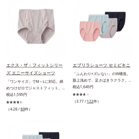
ーネットでW骨盤ケア。ヒップはU
ーさんのお悩み」1.4万件を集め、
字型パワーネットと立体的なパター
それを徹底分析して設計しました。
ンで丸みをメイクします。M～LLの
＊オルビスWeb「キクラボ」でのア
3サイズをご用意しています。
ンケート結果（2018年5月時点）大
きめバストに極楽フィット＆スッキ
リ細見せグラマーさんのための特殊
設計を行っています。大きめバスト
を圧迫せずにふんわりフィットしつ
つ、サイドはお肉を流さずスッキリ
細く見せます。E65～H85まで、17
エクス・ザ・フィットシリー
エブリラショーツ セミビキニ
種類のサイズをご用意多くのグラマ
ズ エニーサイズショーツ
「ふんわり×ズレない」のW構造。
ーさんに対応すべく、幅広く細かな
股上浅めで、足さばきラクラク。肌
「ワンサイズ」でM～Lに対応。締
サイズ展開を行いました。
ストレスのない究極のリラックス感
税込1,645円
めつけゼロでジャストフィット。太
たっぷりの布分量を使った立体設計
ももやお尻に合わせて形が変わる！
税込1,595円
でヒップをすっぽり包み込み、ズレ
驚愕のワンサイズショーツヒップサ
（3.77 /
122
件）
やくいこみなし！ショーツの肌側と
イズが、Mの方もLの方もはけるワ
（4.28 /
89
件）
表側で生地の構造を変えて、「肌へ
ンサイズショーツです。「ハンモッ
のやさしさ」と「フィット感」を同
ク構造」の2重生地で、どんな体型
時に実現。脇の縫い目やタグもな
でも包み込むようにジャストフィッ
く、肌ストレスのない究極のリラッ
ト。まるでオーダーメイドのような
クス感です。「セミビキニ」は股上