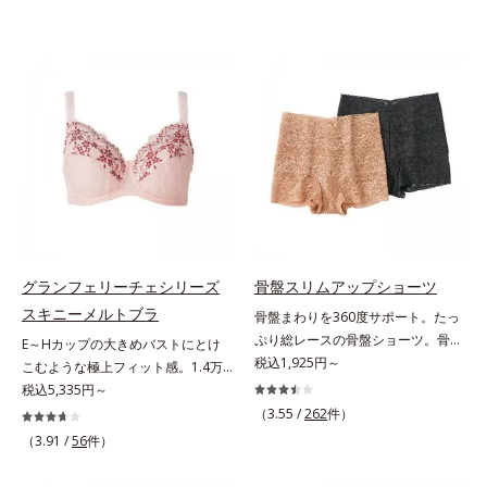
グランフェリーチェシリーズ
骨盤スリムアップショーツ
スキニーメルトブラ
骨盤まわりを360度サポート。たっ
ぷり総レースの骨盤ショーツ。骨盤
E～Hカップの大きめバストにとけ
まわりに、キュッと気持ちいい引き
税込1,925円～
こむような極上フィット感。1.4万
締めを実感はきやすい。動きやす
件＊のお悩みを聞き、8,000人のお
税込5,335円～
い。よく伸びてここちいいフィット
客様と開発「私には合うブラがな
（3.55 /
262
件）
感。気分も上がる華やかレースでお
い…」と秘かに苦しむグラマーさん
（3.91 /
56
件）
しゃれに骨盤ケアできるショーツで
のために、同じ悩みを持つオルビス
す。高伸縮パワーレースと幅広パワ
担当者が開発。Web調査で「グラマ