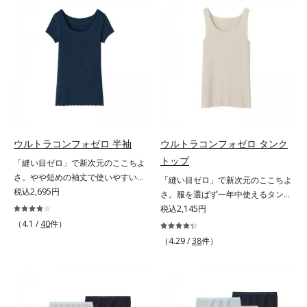
は、ブラを外したくなるリラックス
エストも脚口もゴム不使用で、くい
タイムに最高のここちよさを叶えて
こみもお肉の段差もなし。切りっぱ
くれるアイテム。広くて高さのある
なし仕様でアウターにラインが出
軽量パッド付きで、自然な美胸を演
ず、着こなしスッキリ。
出します。
ウルトラコンフォゼロ 半袖
ウルトラコンフォゼロ タンク
トップ
「縫い目ゼロ」で新次元のここちよ
さ。やや短めの袖丈で使いやすい半
「縫い目ゼロ」で新次元のここちよ
袖。多彩なアウターに対応する、短
税込2,695円
さ。服を選ばず一年中使えるタンク
め袖丈の半袖この感覚、ほかにな
トップ。アウターを選ばず、一年中
税込2,145円
い。究極のストレスフリー感！綿た
使えて便利なタンクトップこの感
（4.1 /
40
件）
っぷりで縫い目ゼロを実現した、驚
覚、ほかにない。究極のストレスフ
（4.29 /
38
件）
異のインナーです。半袖は、短め袖
リー感！綿たっぷりで縫い目ゼロを
丈で多彩なアウターに対応します。
実現した、驚異のインナーです。タ
二の腕はピチピチしないから安心で
ンクトップは、肩にくいこむストレ
す。
スなし！アウターを選ばず、1枚持