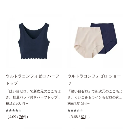
ウルトラコンフォゼロ ハーフ
ウルトラコンフォゼロ ショー
トップ
ツ
「縫い目ゼロ」で新次元のここちよ
「縫い目ゼロ」で新次元のここちよ
さ。軽量パッド付きハーフトップ。
さ。くいこみもラインもゼロの究極
究極の解放感で、自然な美胸を演出
税込2,805円～
ショーツ。ゴムも縫い目もゼロ！切
税込1,815円～
するハーフトップこの感覚、ほかに
りっぱなし仕様のショーツこの感
ない。究極のストレスフリー感！綿
覚、ほかにない。究極のストレスフ
（4.09 /
76
件）
（3.68 /
62
件）
たっぷりで縫い目ゼロを実現した、
リー感！綿たっぷりで縫い目ゼロを
驚異のインナーです。ハーフトップ
実現した、驚異のショーツです。ウ