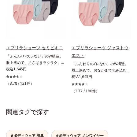
っておくと一年中使えて便利です。
エブリラショーツ セミビキニ
エブリラショーツ ジャストウ
エスト
「ふんわり×ズレない」のW構造。
股上浅めで、足さばきラクラク。肌
「ふんわり×ズレない」のW構造。
ストレスのない究極のリラックス感
税込1,645円
股上深めで、おなかまで包み込む。
たっぷりの布分量を使った立体設計
肌ストレスのない究極のリラックス
税込1,645円
でヒップをすっぽり包み込み、ズレ
感たっぷりの布分量を使った立体設
（3.78 /
121
件）
やくいこみなし！ショーツの肌側と
計でヒップをすっぽり包み込み、ズ
（3.77 /
180
件）
表側で生地の構造を変えて、「肌へ
レやくいこみなし！ショーツの肌側
のやさしさ」と「フィット感」を同
と表側で生地の構造を変えて、「肌
時に実現。脇の縫い目やタグもな
へのやさしさ」と「フィット感」を
関連タグで探す
く、肌ストレスのない究極のリラッ
同時に実現。脇の縫い目やタグもな
クス感です。「セミビキニ」は股上
く、肌ストレスのない究極のリラッ
浅めのタイプで、足さばきもラクラ
クス感です。「ジャストウエスト」
クです。※エブリラショーツはすべ
は股上が深めで、おなかまですっぽ
#ボディウェア 消臭
#ボディウェア ノンワイヤー