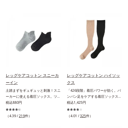
レッグケアコットン スニーカ
レッグケアコットン ハイソッ
ーイン
クス
土踏まずをギュギュッと刺激！スニ
「426段階」着圧パワーが効く。パ
ーカーに使える着圧ソックス。ツボ
ンパン足をケアする着圧ソックス。
押し効果でここちいい！スニーカー
税込880円
驚異的な「426段階」着圧で、足す
税込1,425円
に最適な、くるぶし丈の着圧ソック
っきり足指の付け根から上へ、1列
スです。土踏まず部分がリブ編み
ずつパワーが変わる426段階着圧を
（4.39 /
219
件）
（4.01 /
325
件）
で、ギュギュッとツボ押し効果を発
採用。「超細密パワー」が効く着圧
揮。歩くたびにここちよい刺激をも
ハイソックスです。やわらかい綿混