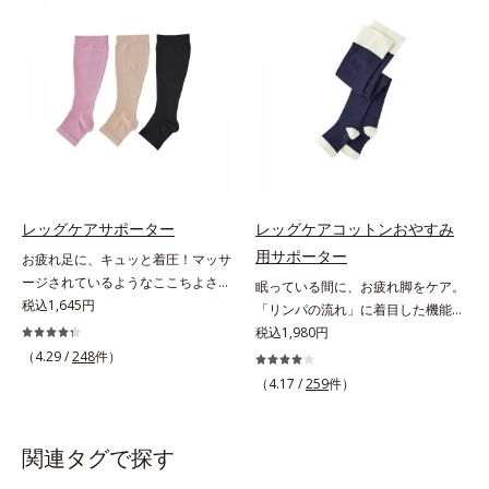
たらし、足どりも軽やか！ひざ下ソ
素材やオルビス独自の形状設計によ
ックスやニーハイソックスが苦手な
り、足への負担が少ない着圧ケアを
方にもおすすめです。靴ひもをゆる
実現。仕事中に長時間はいても苦し
めずにはけるスニーカーなどを手軽
くなりません。
にはけるのも魅力です。生地が厚ぼ
ったくないので靴ひもをゆるめずに
サッとはけ、お出かけに手間取りま
せん。
レッグケアサポーター
レッグケアコットンおやすみ
用サポーター
お疲れ足に、キュッと着圧！マッサ
ージされているようなここちよさ。
眠っている間に、お疲れ脚をケア。
3段階着圧で、足スッキリ！足首は
税込1,645円
「リンパの流れ」に着目した機能設
ギュッと引き締め、ふくらはぎに向
計。「644段階着圧」を採用した夜
税込1,980円
かうほどソフトになる「3段階着
用サポーターなんと644段階も着圧
（4.29 /
248
件）
圧」のサポーターです。まるでマッ
パワーが変わる！ 眠っている間
（4.17 /
259
件）
サージされているようなここちよさ
に、お疲れの脚をケアしてくれる夜
で、足スッキリ！を実感します。立
用のサポーターです。「リンパの流
ち仕事の方はもちろん、飛行機や新
れ」に着目した機能設計を採用。
関連タグで探す
幹線に乗る時やオフィスの冷房対策
644段階ならではの威力を、朝起き
にもおすすめです。はきごこちやわ