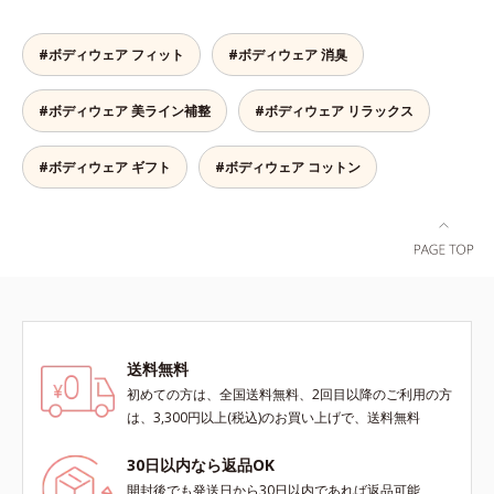
た時にはっきり実感します。
らか、ラクに動ける！よく伸びる糸
を使い、筋肉の動きに応じて前後の
#ボディウェア フィット
#ボディウェア 消臭
生地を編み分けているから、着圧サ
ポーターにありがちなキツさがあり
#ボディウェア 美ライン補整
#ボディウェア リラックス
ません。立ち仕事でもラクに動ける
やわらかさで、着脱もしやすく快適
です。薄手なのでパンツの下にもは
#ボディウェア ギフト
#ボディウェア コットン
くことができ、一年中使えておトク
です。
送料無料
初めての方は、全国送料無料、2回目以降のご利用の方
は、3,300円以上(税込)のお買い上げで、送料無料
30日以内なら返品OK
開封後でも発送日から30日以内であれば返品可能