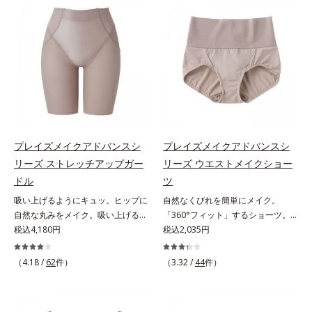
ーさんのお悩み」1.4万件を集め、
背中をほどよいパワーで包み込み自
それを徹底分析して設計しました。
然なくびれをメイクします。カシュ
＊オルビスWeb「キクラボ」でのア
クールバックで着脱ラクラク。みぞ
ンケート結果（2018年5月時点）大
おちは締めつけず快適な着用感で
きめバストに極楽フィット＆スッキ
す。【着用方法】ブラジャーの上か
リ細見せグラマーさんのための特殊
らご着用ください。スカートのよう
設計を行っています。大きめバスト
に足からはき、上半身まで引き上げ
を圧迫せずにふんわりフィットしつ
てから、肩ヒモに腕を通していただ
つ、サイドはお肉を流さずスッキリ
くと、きれいなボディラインがスム
細く見せます。E65～H85まで、17
ーズに完成します。
プレイズメイクアドバンスシ
プレイズメイクアドバンスシ
種類のサイズをご用意多くのグラマ
リーズ ストレッチアップガー
リーズ ウエストメイクショー
ーさんに対応すべく、幅広く細かな
ドル
ツ
サイズ展開を行いました。
吸い上げるようにキュッ。ヒップに
自然なくびれを簡単にメイク。
自然な丸みをメイク。吸い上げるよ
「360°フィット」するショーツ。
うにリフトして、ヒップに丸みをメ
税込4,180円
フロント＆マチの肌側は綿100％素
税込2,035円
イク「大人世代のボディを美しく魅
材でここちいい「大人世代のボディ
せる」という発想の「プレイズメイ
を美しく魅せる」という発想の「プ
（4.18 /
62
件）
（3.32 /
44
件）
クアドバンスシリーズ」。ストレッ
レイズメイクアドバンスシリー
チアップガードルは、吸い上げるよ
ズ」。ウエストメイクショーツは、
うにリフトしてヒップに自然な丸み
360°フィットして、自然なくびれ