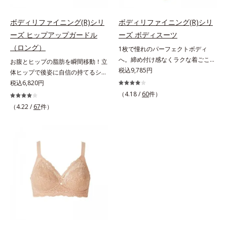
日中ラクラク。立体パターンと面で
中ラクラク。立体パターンと面で持
持ち上げる設計で、美しいバストラ
ち上げる設計で、美しいバストライ
ボディリファイニング(R)シリ
ボディリファイニング(R)シリ
インに整えます。苦しくなりがちな
ンに整えます。脇も背中もすっきり
ーズ ヒップアップガードル
ーズ ボディスーツ
みぞおちは裏打ちをせず、レースの
補整脇からバック部は幅広設計で、
（ロング）
1枚で憧れのパーフェクトボディ
パワーだけで安定させるので圧迫感
やわらかい背中のお肉をカバーしま
へ。締め付け感なくラクな着ごこち
お腹とヒップの脂肪を瞬間移動！立
がありません。背中のシルエットす
す。硬いセル芯ではなく、生地を2
のボディスーツ。1枚でブラ、シェ
税込9,785円
体ヒップで後姿に自信の持てるシル
っきり浅いVカットで背中の広い面
重に重ねて脇肉もしっかりホール
イパー、ガードルの3役を果たすボ
エットに。ヒップまわりにぐるりと
税込6,820円
積を整えます。お肉をおさえて、す
ド。後ろ姿もすっきりキレイに変身
ディスーツ。重ね着したときのごろ
パワーネットを裏打ちした補強パタ
っきりしたシルエットに変わりま
します。
（4.18 /
60
件）
つきがなく、すっきりとした着上が
ーンが、脂肪を本来あるべき位置に
す。
（4.22 /
67
件）
り。体の動きを考え尽くしたパター
移動してボディメイクするので、丸
ン設計だから、どんなに動いてもく
く立体的なヒップをつくります。ま
いこんだり、つれたりする心配がな
た、内股に裏打ちしたパワーネット
く、快適でラクな着ごこちです。バ
が太ももをすっきり見せるので、脚
スト部は、アクティブクロス（R）
長効果も期待できます。気になるお
設計を採用しているので、ズレずに
腹部分には、縦に伸びて横には伸び
美しいラインをキープ。また、サイ
ない「ワンウェイトリコネット素
ド部分に裏打ちしたパワーネット
材」のパワーネットを採用。前に突
が、ウエストを引き締めてくびれを
き出そうとする脂肪を2種類の生地
つくるからメリハリボディに。ヒッ
で、集中的に押さえて平らにしま
プは奥行きのある立体設計で、丸み
す。脚口はヘム仕様なので太ももま