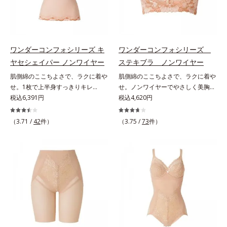
ワンダーコンフォシリーズ キ
ワンダーコンフォシリーズ
ヤセシェイパー ノンワイヤー
ステキブラ ノンワイヤー
肌側綿のここちよさで、ラクに着や
肌側綿のここちよさで、ラクに着や
せ。1枚で上半身すっきりキレ
せ。ノンワイヤーでやさしく美胸
イ！。締めつけないで、着やせする
税込6,391円
に！。締めつけないで、着やせする
税込4,620円
「これが補整下着なの？」と驚くほ
「これが補整下着なの？」と驚くほ
どのやさしさで、美しいラインへ。
どのやさしさで、美しいラインへ。
（3.71 /
42
件）
（3.75 /
73
件）
締めつけ感や苦しさなく、ラクに着
締めつけ感や苦しさなく、ラクに着
やせをかなえる「ワンダーコンフォ
やせをかなえる「ワンダーコンフォ
シリーズ」。肌側は高級スーピマ綿
シリーズ」。肌側は高級スーピマ綿
を使用し、しなやかでやわらかな肌
を使用し、しなやかでやわらかな肌
触り。広い面で体の凹凸をなめらか
触り。広い面で体の凹凸をなめらか
に整え、大人のボディを美しいシル
に整え、大人のボディを美しいシル
エットへと導きます。肩まわりもお
エットへと導きます。美しいバスト
なかもラクラク1枚で上半身をすっ
ラインへノンワイヤーでやさしく美
きり魅せるシェイパーです。幅広の
胸をメイクするブラです。幅広のス
ストラップで肩への負担がなく、一
トラップで肩への負担がなく、一日