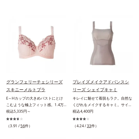
グランフェリーチェシリーズ
プレイズメイクアドバンスシ
スキニーメルトブラ
リーズ シェイプキャミ
E～Hカップの大きめバストにとけ
キレイに魅せて着脱もラク。自然な
こむような極上フィット感。1.4万
くびれをメイクするキャミ。サイド
件＊のお悩みを聞き、8,000人のお
税込5,335円～
と背中をほどよいパワーで包み込
税込4,400円
客様と開発「私には合うブラがな
み、くびれをメイク「大人世代のボ
い…」と秘かに苦しむグラマーさん
ディを美しく魅せる」という発想の
（3.91 /
56
件）
（4.24 /
33
件）
のために、同じ悩みを持つオルビス
「プレイズメイクアドバンスシリー
担当者が開発。Web調査で「グラマ
ズ」。シェイプキャミは、サイドと