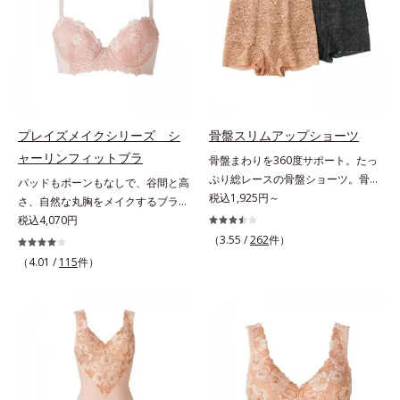
も段差すっきり。タイトなニットで
もキレイに着こなせる「大人美ライ
ン」に変わります。
プレイズメイクシリーズ シ
骨盤スリムアップショーツ
ャーリンフィットブラ
骨盤まわりを360度サポート。たっ
ぷり総レースの骨盤ショーツ。骨盤
パッドもボーンもなしで、谷間と高
まわりに、キュッと気持ちいい引き
税込1,925円～
さ、自然な丸胸をメイクするブラ。
締めを実感はきやすい。動きやす
体とブラが一体になる新感覚で、自
税込4,070円
い。よく伸びてここちいいフィット
然な丸胸メイク「ありのままの自分
（3.55 /
262
件）
感。気分も上がる華やかレースでお
で美しくなる」という思想の「プレ
（4.01 /
115
件）
しゃれに骨盤ケアできるショーツで
イズメイクシリーズ」。シャーリン
す。高伸縮パワーレースと幅広パワ
フィットブラは、パッドやボーンな
ーネットでW骨盤ケア。ヒップはU
どの矯正ツールを使わずに、どんな
字型パワーネットと立体的なパター
胸にも「谷間と高さとキレイな丸
ンで丸みをメイクします。M～LLの
み」をメイクします。オフィス服か
3サイズをご用意しています。
らTシャツまで使えるマルチなブラ
です。