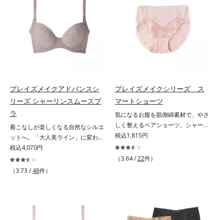
をメイクします。ぽっこりおなかは
を簡単にメイクします。ウエスト部
すっきりキレイに解消。マチの肌側
は吸いつくようにフィット。フロン
は綿100％で1枚ばきOKです。
ト＆マチの肌側は、綿100％素材で
ここちよく快適です。
プレイズメイクアドバンスシ
プレイズメイクシリーズ ス
リーズ シャーリンスムースブ
マートショーツ
ラ
気になるお腹を肌側綿素材で、やさ
しく整えるペアショーツ。シャーリ
着こなしが楽しくなる自然なシルエ
ンフィットブラとペアでおすすめの
税込1,815円
ットへ。「大人美ライン」に変わる
ショーツ「ありのままの自分で美し
ブラ。広い「シャーリングカップ」
税込4,070円
くなる」という思想の「プレイズメ
で、そげ胸に丸みメイク「大人世代
（3.64 /
22
件）
イクシリーズ」。スマートショーツ
のボディを美しく魅せる」という発
（3.73 /
48
件）
は、気になるお腹を手軽に整える優
想の「プレイズメイクアドバンスシ
秀アイテムです。お腹は綿100％の
リーズ」。シャーリンスムースブラ
ニット素材でやさしくおさえ、ウエ
は、広い「シャーリングカップ」
ストは折り返し仕様で、くいこみな
で、そげ胸に自然な丸みをメイク。
くラクなはきごこちです。
なめすように包み込んで、背中も脇