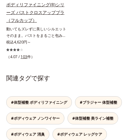
を潰すことなくすっぽり包みこんで
わりがぴったりしたパンツにもひび
ボディリファイニング(R)シリ
ヒップアップ。気になる背中の余分
きません。
ーズ バストクロスアップブラ
なたるみもしっかり持ち上げるのは
（フルカップ）
オールインワンのボディスーツだか
らこそ。通気性にすぐれた素材なの
動いてもズレずに美しいシルエット
で、ムレずに1年中快適な着ごこち
そのまま。バストをまるごと包みこ
です。
み、上向きバストへ。体にフィット
税込4,620円～
して、ラクな着用感のノンワイヤー
タイプ。カップ下部分に、パワーネ
（4.07 /
103
件）
ットをクロスさせたアクティブクロ
ス(R)設計を採用。体の動きにあわせ
て2枚の生地が交差するから、動い
関連タグで探す
てもズレません。セル芯部分は7層
になったシェイプパネルを採用。パ
ネル全体で脇まわりをサポートし、
バストをしっかりホールド。脇がす
#体型補整 ボディリファイニング
#ブラジャー 体型補整
っきりしたメリハリのある上向きバ
ストをつくるから、上半身を一回り
#ボディウェア ノンワイヤー
#体型補整 美ライン補整
ほっそり見せてくれます。※価格は
サイズによって異なります。
#ボディウェア 消臭
#ボディウェア レッグケア