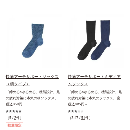
快適アーチサポートソックス
快適アーチサポートミディア
（柄タイプ）
ムソックス
「締める×ゆるめる」機能設計。足
「締める×ゆるめる」機能設計。足
の疲れ対策に本気の柄ソックス。疲
の疲れ対策に本気のソックス。疲れ
れがたまる土踏まずを強力にサポー
税込858円
がたまる土踏まずを強力にサポート
税込985円～
ト足は、思いのほか疲れがたまる場
足は、思いのほか疲れがたまる場
所。毎晩「ダル重」の方も多いので
所。毎晩「ダル重」の方も多いので
（5 /
2
件）
（3.47 /
51
件）
は？そんな足の疲れ対策に本気のソ
は？そんな足の疲れ対策に本気のソ
数量限定
ックスです。強力な土踏まずサポー
ックスです。強力な土踏まずサポー