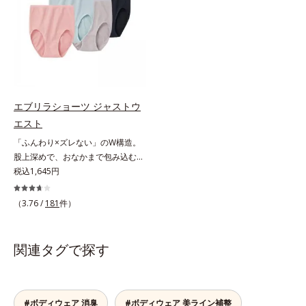
の威力がわかります。
く、肌ストレスのない究極のリラッ
クス感です。「セミビキニ」は股上
浅めのタイプで、足さばきもラクラ
クです。※エブリラショーツはすべ
て同色2枚組です。
エブリラショーツ ジャストウ
エスト
「ふんわり×ズレない」のW構造。
股上深めで、おなかまで包み込む。
肌ストレスのない究極のリラックス
税込1,645円
感たっぷりの布分量を使った立体設
計でヒップをすっぽり包み込み、ズ
（3.76 /
181
件）
レやくいこみなし！ショーツの肌側
と表側で生地の構造を変えて、「肌
へのやさしさ」と「フィット感」を
関連タグで探す
同時に実現。脇の縫い目やタグもな
く、肌ストレスのない究極のリラッ
クス感です。「ジャストウエスト」
は股上が深めで、おなかまですっぽ
#ボディウェア 消臭
#ボディウェア 美ライン補整