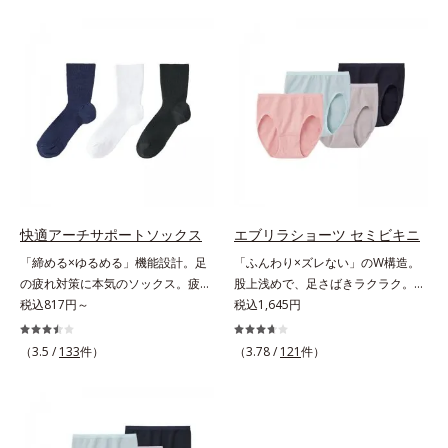
トとアンクル＆ヒールロックが効果
トとアンクル＆ヒールロックが効果
を発揮。家に帰って脱いだ瞬間、そ
を発揮。家に帰って脱いだ瞬間、そ
の威力がわかります。
の威力がわかります。
快適アーチサポートソックス
エブリラショーツ セミビキニ
「締める×ゆるめる」機能設計。足
「ふんわり×ズレない」のW構造。
の疲れ対策に本気のソックス。疲れ
股上浅めで、足さばきラクラク。肌
がたまる土踏まずを強力にサポート
税込817円～
ストレスのない究極のリラックス感
税込1,645円
足は、思いのほか疲れがたまる場
たっぷりの布分量を使った立体設計
所。毎晩「ダル重」の方も多いので
でヒップをすっぽり包み込み、ズレ
（3.5 /
133
件）
（3.78 /
121
件）
は？そんな足の疲れ対策に本気のソ
やくいこみなし！ショーツの肌側と
ックスです。強力な土踏まずサポー
表側で生地の構造を変えて、「肌へ
トとアンクル＆ヒールロックが効果
のやさしさ」と「フィット感」を同
を発揮。家に帰って脱いだ瞬間、そ
時に実現。脇の縫い目やタグもな