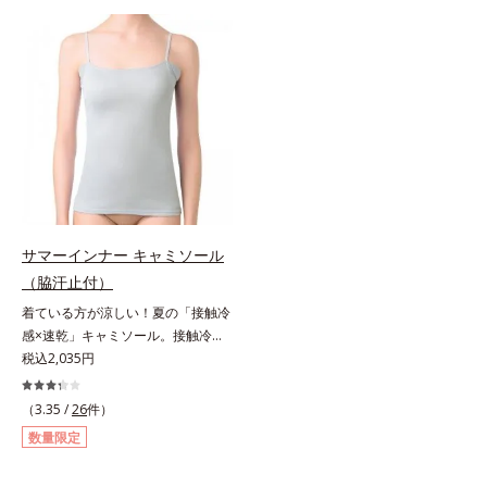
ワキ汗止め付き薄型で「片面撥水加
ワキ汗止め付き薄型で「片面撥水加
工」のワキ汗止めがしっかり汗を吸
工」のワキ汗止めがしっかり汗を吸
収。アウターに汗ジミを作らせませ
収。アウターに汗ジミを作らせませ
ん。消臭機能付きで汗のニオイも撃
ん。消臭機能付きで汗のニオイも撃
退します。高機能なのに綿100％綿
退します。高機能なのに綿100％綿
100％のやさしさと、シャリッとし
100％のやさしさと、シャリッとし
た生地感で爽快な着ごこち。よくあ
た生地感で爽快な着ごこち。よくあ
る化学繊維の夏インナーが苦手な方
る化学繊維の夏インナーが苦手な方
にもおすすめです。
にもおすすめです。
サマーインナー キャミソール
（脇汗止付）
着ている方が涼しい！夏の「接触冷
感×速乾」キャミソール。接触冷感
キャミソールこれ1枚着ている方
税込2,035円
が、断然涼しくなる！「接触冷感×
速乾」インナーです。服を選ばず使
（3.35 /
26
件）
えるキャミソールは、初めての方に
数量限定
おすすめのアイテムです。消臭ワキ
汗止め付き薄型で「片面撥水加工」