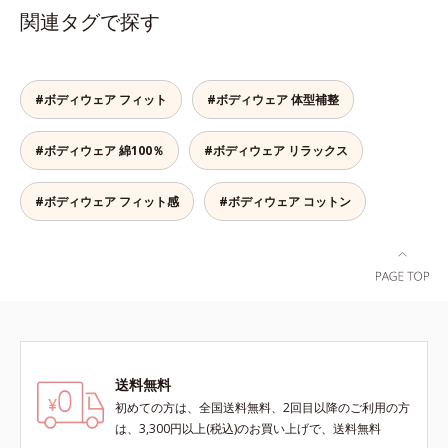
のワキ汗止めがしっかり汗を吸収。
関連タグで探す
アウターに汗ジミを作らせません。
消臭機能付きで汗のニオイも撃退し
ます。高機能なのに綿100％綿
100％のやさしさと、シャリッとし
#ボディウェア フィット
#ボディウェア 体型補整
た生地感で爽快な着ごこち。よくあ
る化学繊維の夏インナーが苦手な方
#ボディウェア 綿100％
#ボディウェア リラックス
にもおすすめです。
#ボディウェア フィット感
#ボディウェア コットン
送料無料
初めての方は、全国送料無料、2回目以降のご利用の方
は、3,300円以上(税込)のお買い上げで、送料無料