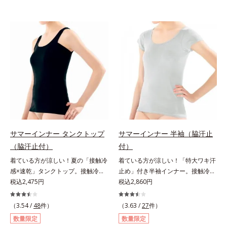
サマーインナー タンクトップ
サマーインナー 半袖（脇汗止
（脇汗止付）
付）
着ている方が涼しい！夏の「接触冷
着ている方が涼しい！「特大ワキ汗
感×速乾」タンクトップ。接触冷感
止め」付き半袖インナー。接触冷感
タンクトップこれ1枚着ている方
税込2,475円
半袖インナーこれ1枚着ている方
税込2,860円
が、断然涼しくなる！「接触冷感×
が、断然涼しくなる！「接触冷感×
速乾」インナーです。タンクトップ
速乾」インナーです。半袖は特大サ
（3.54 /
48
件）
（3.63 /
27
件）
は背中が高めのハイバック設計。汗
イズのワキ汗止め付きで、汗かきさ
数量限定
数量限定
対策万全の定番アイテムです。消臭
んにおすすめのアイテムです。消臭