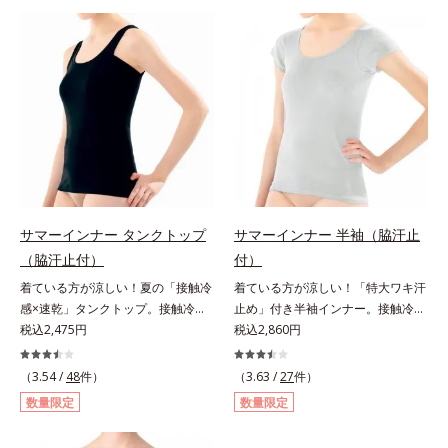
チアップガードルは、吸い上げるよ
ズ」。ウエストメイクショーツは、
うにリフトしてヒップに自然な丸み
360°フィットして、自然なくびれ
をメイクします。ぽっこりおなかは
を簡単にメイクします。ウエスト部
すっきりキレイに解消。マチの肌側
は吸いつくようにフィット。フロン
は綿100％で1枚ばきOKです。
ト＆マチの肌側は、綿100％素材で
ここちよく快適です。
サマーインナー タンクトップ
サマーインナー 半袖（脇汗止
（脇汗止付）
付）
着ている方が涼しい！夏の「接触冷
着ている方が涼しい！「特大ワキ汗
感×速乾」タンクトップ。接触冷感
止め」付き半袖インナー。接触冷感
タンクトップこれ1枚着ている方
税込2,475円
半袖インナーこれ1枚着ている方
税込2,860円
が、断然涼しくなる！「接触冷感×
が、断然涼しくなる！「接触冷感×
速乾」インナーです。タンクトップ
速乾」インナーです。半袖は特大サ
（3.54 /
48
件）
（3.63 /
27
件）
は背中が高めのハイバック設計。汗
イズのワキ汗止め付きで、汗かきさ
数量限定
数量限定
対策万全の定番アイテムです。消臭
んにおすすめのアイテムです。消臭
ワキ汗止め付き薄型で「片面撥水加
ワキ汗止め付き薄型で「片面撥水加