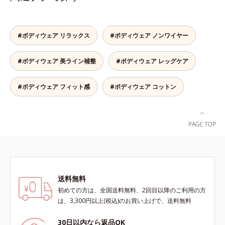
消臭機能付きで汗のニオイも撃退し
ます。高機能なのに綿100％綿
100％のやさしさと、シャリッとし
#ボディウェア リラックス
#ボディウェア ノンワイヤー
た生地感で爽快な着ごこち。よくあ
る化学繊維の夏インナーが苦手な方
#ボディウェア 美ライン補整
#ボディウェア レッグケア
にもおすすめです。
#ボディウェア フィット感
#ボディウェア コットン
送料無料
初めての方は、全国送料無料、2回目以降のご利用の方
は、3,300円以上(税込)のお買い上げで、送料無料
30日以内なら返品OK