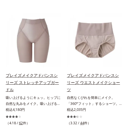
プレイズメイクアドバンスシ
プレイズメイクアドバンスシ
リーズ ストレッチアップガー
リーズ ウエストメイクショー
ドル
ツ
吸い上げるようにキュッ。ヒップに
自然なくびれを簡単にメイク。
自然な丸みをメイク。吸い上げるよ
「360°フィット」するショーツ。
うにリフトして、ヒップに丸みをメ
税込4,180円
フロント＆マチの肌側は綿100％素
税込2,035円
イク「大人世代のボディを美しく魅
材でここちいい「大人世代のボディ
せる」という発想の「プレイズメイ
を美しく魅せる」という発想の「プ
（4.18 /
62
件）
（3.32 /
44
件）
クアドバンスシリーズ」。ストレッ
レイズメイクアドバンスシリー