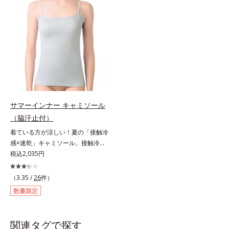
工」のワキ汗止めがしっかり汗を吸
工」のワキ汗止めがしっかり汗を吸
収。アウターに汗ジミを作らせませ
収。アウターに汗ジミを作らせませ
ん。消臭機能付きで汗のニオイも撃
ん。消臭機能付きで汗のニオイも撃
退します。高機能なのに綿100％綿
退します。高機能なのに綿100％綿
100％のやさしさと、シャリッとし
100％のやさしさと、シャリッとし
た生地感で爽快な着ごこち。よくあ
た生地感で爽快な着ごこち。よくあ
る化学繊維の夏インナーが苦手な方
る化学繊維の夏インナーが苦手な方
にもおすすめです。
にもおすすめです。
サマーインナー キャミソール
（脇汗止付）
着ている方が涼しい！夏の「接触冷
感×速乾」キャミソール。接触冷感
キャミソールこれ1枚着ている方
税込2,035円
が、断然涼しくなる！「接触冷感×
速乾」インナーです。服を選ばず使
（3.35 /
26
件）
えるキャミソールは、初めての方に
数量限定
おすすめのアイテムです。消臭ワキ
汗止め付き薄型で「片面撥水加工」
のワキ汗止めがしっかり汗を吸収。
関連タグで探す
アウターに汗ジミを作らせません。