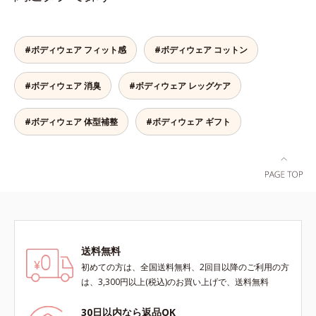
消臭機能付きで汗のニオイも撃退し
ます。高機能なのに綿100％綿
100％のやさしさと、シャリッとし
#ボディウェア フィット感
#ボディウェア コットン
た生地感で爽快な着ごこち。よくあ
る化学繊維の夏インナーが苦手な方
#ボディウェア 消臭
#ボディウェア レッグケア
にもおすすめです。
#ボディウェア 体型補整
#ボディウェア ギフト
送料無料
初めての方は、全国送料無料、2回目以降のご利用の方
は、3,300円以上(税込)のお買い上げで、送料無料
30日以内なら返品OK