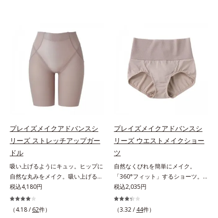
プレイズメイクアドバンスシ
プレイズメイクアドバンスシ
リーズ ストレッチアップガー
リーズ ウエストメイクショー
ドル
ツ
吸い上げるようにキュッ。ヒップに
自然なくびれを簡単にメイク。
自然な丸みをメイク。吸い上げるよ
「360°フィット」するショーツ。
うにリフトして、ヒップに丸みをメ
税込4,180円
フロント＆マチの肌側は綿100％素
税込2,035円
イク「大人世代のボディを美しく魅
材でここちいい「大人世代のボディ
せる」という発想の「プレイズメイ
を美しく魅せる」という発想の「プ
（4.18 /
62
件）
（3.32 /
44
件）
クアドバンスシリーズ」。ストレッ
レイズメイクアドバンスシリー