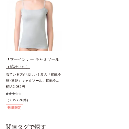
工」のワキ汗止めがしっかり汗を吸
工」のワキ汗止めがしっかり汗を吸
収。アウターに汗ジミを作らせませ
収。アウターに汗ジミを作らせませ
ん。消臭機能付きで汗のニオイも撃
ん。消臭機能付きで汗のニオイも撃
退します。高機能なのに綿100％綿
退します。高機能なのに綿100％綿
100％のやさしさと、シャリッとし
100％のやさしさと、シャリッとし
た生地感で爽快な着ごこち。よくあ
た生地感で爽快な着ごこち。よくあ
る化学繊維の夏インナーが苦手な方
る化学繊維の夏インナーが苦手な方
にもおすすめです。
にもおすすめです。
サマーインナー キャミソール
（脇汗止付）
着ている方が涼しい！夏の「接触冷
感×速乾」キャミソール。接触冷感
キャミソールこれ1枚着ている方
税込2,035円
が、断然涼しくなる！「接触冷感×
速乾」インナーです。服を選ばず使
（3.35 /
26
件）
えるキャミソールは、初めての方に
数量限定
おすすめのアイテムです。消臭ワキ
汗止め付き薄型で「片面撥水加工」
のワキ汗止めがしっかり汗を吸収。
関連タグで探す
アウターに汗ジミを作らせません。