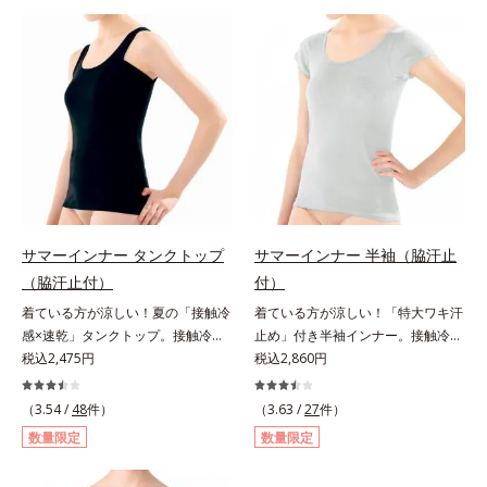
チアップガードルは、吸い上げるよ
ズ」。ウエストメイクショーツは、
うにリフトしてヒップに自然な丸み
360°フィットして、自然なくびれ
をメイクします。ぽっこりおなかは
を簡単にメイクします。ウエスト部
すっきりキレイに解消。マチの肌側
は吸いつくようにフィット。フロン
は綿100％で1枚ばきOKです。
ト＆マチの肌側は、綿100％素材で
ここちよく快適です。
サマーインナー タンクトップ
サマーインナー 半袖（脇汗止
（脇汗止付）
付）
着ている方が涼しい！夏の「接触冷
着ている方が涼しい！「特大ワキ汗
感×速乾」タンクトップ。接触冷感
止め」付き半袖インナー。接触冷感
タンクトップこれ1枚着ている方
税込2,475円
半袖インナーこれ1枚着ている方
税込2,860円
が、断然涼しくなる！「接触冷感×
が、断然涼しくなる！「接触冷感×
速乾」インナーです。タンクトップ
速乾」インナーです。半袖は特大サ
（3.54 /
48
件）
（3.63 /
27
件）
は背中が高めのハイバック設計。汗
イズのワキ汗止め付きで、汗かきさ
数量限定
数量限定
対策万全の定番アイテムです。消臭
んにおすすめのアイテムです。消臭
ワキ汗止め付き薄型で「片面撥水加
ワキ汗止め付き薄型で「片面撥水加