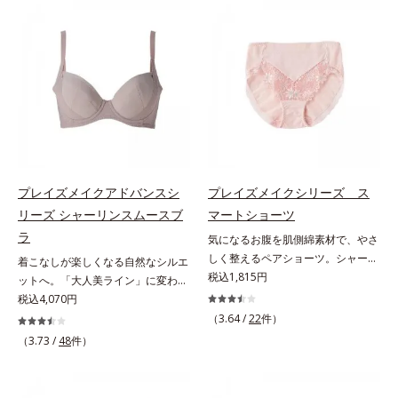
チアップガードルは、吸い上げるよ
ズ」。ウエストメイクショーツは、
うにリフトしてヒップに自然な丸み
360°フィットして、自然なくびれ
をメイクします。ぽっこりおなかは
を簡単にメイクします。ウエスト部
すっきりキレイに解消。マチの肌側
は吸いつくようにフィット。フロン
は綿100％で1枚ばきOKです。
ト＆マチの肌側は、綿100％素材で
ここちよく快適です。
プレイズメイクアドバンスシ
プレイズメイクシリーズ ス
リーズ シャーリンスムースブ
マートショーツ
ラ
気になるお腹を肌側綿素材で、やさ
しく整えるペアショーツ。シャーリ
着こなしが楽しくなる自然なシルエ
ンフィットブラとペアでおすすめの
税込1,815円
ットへ。「大人美ライン」に変わる
ショーツ「ありのままの自分で美し
ブラ。広い「シャーリングカップ」
税込4,070円
くなる」という思想の「プレイズメ
で、そげ胸に丸みメイク「大人世代
（3.64 /
22
件）
イクシリーズ」。スマートショーツ
のボディを美しく魅せる」という発
（3.73 /
48
件）
は、気になるお腹を手軽に整える優
想の「プレイズメイクアドバンスシ
秀アイテムです。お腹は綿100％の
リーズ」。シャーリンスムースブラ
ニット素材でやさしくおさえ、ウエ
は、広い「シャーリングカップ」