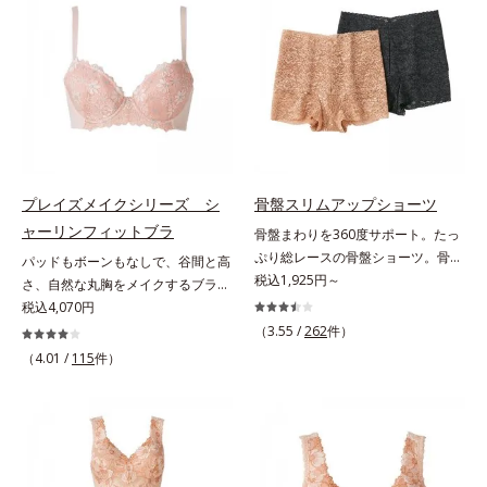
ストは折り返し仕様で、くいこみな
で、そげ胸に自然な丸みをメイク。
くラクなはきごこちです。
なめすように包み込んで、背中も脇
も段差すっきり。タイトなニットで
もキレイに着こなせる「大人美ライ
ン」に変わります。
プレイズメイクシリーズ シ
骨盤スリムアップショーツ
ャーリンフィットブラ
骨盤まわりを360度サポート。たっ
ぷり総レースの骨盤ショーツ。骨盤
パッドもボーンもなしで、谷間と高
まわりに、キュッと気持ちいい引き
税込1,925円～
さ、自然な丸胸をメイクするブラ。
締めを実感はきやすい。動きやす
体とブラが一体になる新感覚で、自
税込4,070円
い。よく伸びてここちいいフィット
然な丸胸メイク「ありのままの自分
（3.55 /
262
件）
感。気分も上がる華やかレースでお
で美しくなる」という思想の「プレ
（4.01 /
115
件）
しゃれに骨盤ケアできるショーツで
イズメイクシリーズ」。シャーリン
す。高伸縮パワーレースと幅広パワ
フィットブラは、パッドやボーンな
ーネットでW骨盤ケア。ヒップはU
どの矯正ツールを使わずに、どんな
字型パワーネットと立体的なパター
胸にも「谷間と高さとキレイな丸
ンで丸みをメイクします。M～LLの
み」をメイクします。オフィス服か
3サイズをご用意しています。