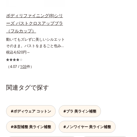
で、集中的に押さえて平らにしま
プは奥行きのある立体設計で、丸み
す。脚口はヘム仕様なので太ももま
を潰すことなくすっぽり包みこんで
わりがぴったりしたパンツにもひび
ボディリファイニング(R)シリ
ヒップアップ。気になる背中の余分
きません。
ーズ バストクロスアップブラ
なたるみもしっかり持ち上げるのは
（フルカップ）
オールインワンのボディスーツだか
らこそ。通気性にすぐれた素材なの
動いてもズレずに美しいシルエット
で、ムレずに1年中快適な着ごこち
そのまま。バストをまるごと包みこ
です。
み、上向きバストへ。体にフィット
税込4,620円～
して、ラクな着用感のノンワイヤー
タイプ。カップ下部分に、パワーネ
（4.07 /
103
件）
ットをクロスさせたアクティブクロ
ス(R)設計を採用。体の動きにあわせ
て2枚の生地が交差するから、動い
関連タグで探す
てもズレません。セル芯部分は7層
になったシェイプパネルを採用。パ
ネル全体で脇まわりをサポートし、
バストをしっかりホールド。脇がす
#ボディウェア コットン
#ブラ 美ライン補整
っきりしたメリハリのある上向きバ
ストをつくるから、上半身を一回り
#体型補整 美ライン補整
#ノンワイヤー 美ライン補整
ほっそり見せてくれます。※価格は
サイズによって異なります。