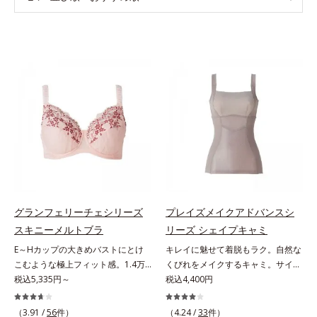
グランフェリーチェシリーズ
プレイズメイクアドバンスシ
スキニーメルトブラ
リーズ シェイプキャミ
E～Hカップの大きめバストにとけ
キレイに魅せて着脱もラク。自然な
こむような極上フィット感。1.4万
くびれをメイクするキャミ。サイド
件＊のお悩みを聞き、8,000人のお
税込5,335円～
と背中をほどよいパワーで包み込
税込4,400円
客様と開発「私には合うブラがな
み、くびれをメイク「大人世代のボ
い…」と秘かに苦しむグラマーさん
ディを美しく魅せる」という発想の
（3.91 /
56
件）
（4.24 /
33
件）