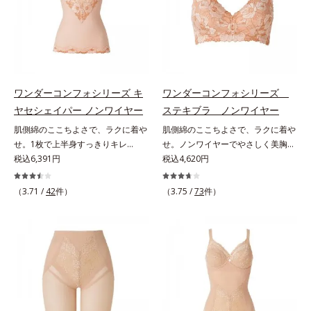
らTシャツまで使えるマルチなブラ
です。
ワンダーコンフォシリーズ キ
ワンダーコンフォシリーズ
ヤセシェイパー ノンワイヤー
ステキブラ ノンワイヤー
肌側綿のここちよさで、ラクに着や
肌側綿のここちよさで、ラクに着や
せ。1枚で上半身すっきりキレ
せ。ノンワイヤーでやさしく美胸
イ！。締めつけないで、着やせする
税込6,391円
に！。締めつけないで、着やせする
税込4,620円
「これが補整下着なの？」と驚くほ
「これが補整下着なの？」と驚くほ
どのやさしさで、美しいラインへ。
どのやさしさで、美しいラインへ。
（3.71 /
42
件）
（3.75 /
73
件）
締めつけ感や苦しさなく、ラクに着
締めつけ感や苦しさなく、ラクに着
やせをかなえる「ワンダーコンフォ
やせをかなえる「ワンダーコンフォ
シリーズ」。肌側は高級スーピマ綿
シリーズ」。肌側は高級スーピマ綿
を使用し、しなやかでやわらかな肌
を使用し、しなやかでやわらかな肌
触り。広い面で体の凹凸をなめらか
触り。広い面で体の凹凸をなめらか
に整え、大人のボディを美しいシル
に整え、大人のボディを美しいシル
エットへと導きます。肩まわりもお
エットへと導きます。美しいバスト
なかもラクラク1枚で上半身をすっ
ラインへノンワイヤーでやさしく美