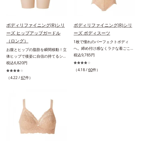
きり魅せるシェイパーです。幅広の
胸をメイクするブラです。幅広のス
ストラップで肩への負担がなく、一
トラップで肩への負担がなく、一日
日中ラクラク。立体パターンと面で
中ラクラク。立体パターンと面で持
持ち上げる設計で、美しいバストラ
ち上げる設計で、美しいバストライ
ボディリファイニング(R)シリ
ボディリファイニング(R)シリ
インに整えます。苦しくなりがちな
ンに整えます。脇も背中もすっきり
ーズ ヒップアップガードル
ーズ ボディスーツ
みぞおちは裏打ちをせず、レースの
補整脇からバック部は幅広設計で、
（ロング）
1枚で憧れのパーフェクトボディ
パワーだけで安定させるので圧迫感
やわらかい背中のお肉をカバーしま
へ。締め付け感なくラクな着ごこち
お腹とヒップの脂肪を瞬間移動！立
がありません。背中のシルエットす
す。硬いセル芯ではなく、生地を2
のボディスーツ。1枚でブラ、シェ
税込9,785円
体ヒップで後姿に自信の持てるシル
っきり浅いVカットで背中の広い面
重に重ねて脇肉もしっかりホール
イパー、ガードルの3役を果たすボ
エットに。ヒップまわりにぐるりと
税込6,820円
積を整えます。お肉をおさえて、す
ド。後ろ姿もすっきりキレイに変身
ディスーツ。重ね着したときのごろ
パワーネットを裏打ちした補強パタ
っきりしたシルエットに変わりま
します。
（4.18 /
60
件）
つきがなく、すっきりとした着上が
ーンが、脂肪を本来あるべき位置に
す。
（4.22 /
67
件）
り。体の動きを考え尽くしたパター
移動してボディメイクするので、丸
ン設計だから、どんなに動いてもく
く立体的なヒップをつくります。ま
いこんだり、つれたりする心配がな
た、内股に裏打ちしたパワーネット
く、快適でラクな着ごこちです。バ
が太ももをすっきり見せるので、脚
スト部は、アクティブクロス（R）
長効果も期待できます。気になるお
設計を採用しているので、ズレずに
腹部分には、縦に伸びて横には伸び
美しいラインをキープ。また、サイ
ない「ワンウェイトリコネット素
ド部分に裏打ちしたパワーネット
材」のパワーネットを採用。前に突
が、ウエストを引き締めてくびれを
き出そうとする脂肪を2種類の生地
つくるからメリハリボディに。ヒッ