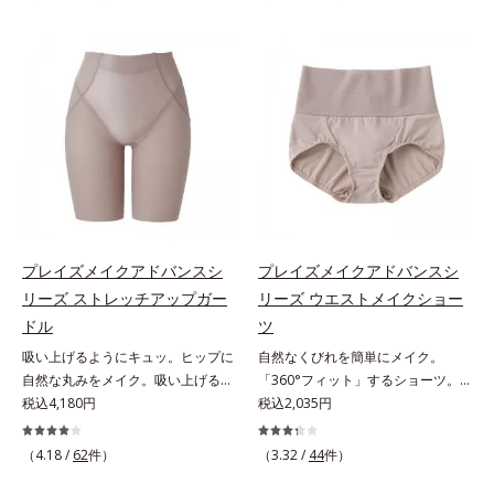
のために、同じ悩みを持つオルビス
「プレイズメイクアドバンスシリー
担当者が開発。Web調査で「グラマ
ズ」。シェイプキャミは、サイドと
ーさんのお悩み」1.4万件を集め、
背中をほどよいパワーで包み込み自
それを徹底分析して設計しました。
然なくびれをメイクします。カシュ
＊オルビスWeb「キクラボ」でのア
クールバックで着脱ラクラク。みぞ
ンケート結果（2018年5月時点）大
おちは締めつけず快適な着用感で
きめバストに極楽フィット＆スッキ
す。【着用方法】ブラジャーの上か
リ細見せグラマーさんのための特殊
らご着用ください。スカートのよう
設計を行っています。大きめバスト
に足からはき、上半身まで引き上げ
を圧迫せずにふんわりフィットしつ
てから、肩ヒモに腕を通していただ
つ、サイドはお肉を流さずスッキリ
くと、きれいなボディラインがスム
細く見せます。E65～H85まで、17
ーズに完成します。
プレイズメイクアドバンスシ
プレイズメイクアドバンスシ
種類のサイズをご用意多くのグラマ
リーズ ストレッチアップガー
リーズ ウエストメイクショー
ーさんに対応すべく、幅広く細かな
ドル
ツ
サイズ展開を行いました。
吸い上げるようにキュッ。ヒップに
自然なくびれを簡単にメイク。
自然な丸みをメイク。吸い上げるよ
「360°フィット」するショーツ。
うにリフトして、ヒップに丸みをメ
税込4,180円
フロント＆マチの肌側は綿100％素
税込2,035円
イク「大人世代のボディを美しく魅
材でここちいい「大人世代のボディ
せる」という発想の「プレイズメイ
を美しく魅せる」という発想の「プ
（4.18 /
62
件）
（3.32 /
44
件）
クアドバンスシリーズ」。ストレッ
レイズメイクアドバンスシリー