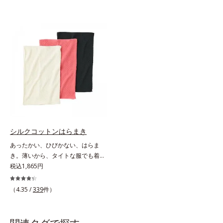
シルクコットンはらまき
あったかい、ひびかない、はらま
き。薄いから、タイトな服でも着こ
なしスマート。贅沢なダブル素材
税込1,865円
で、薄手なのに驚くほどポカポカ肌
側はシルク100％、表側はコットン
（4.35 /
339
件）
100％の贅沢なはらまきです。2つ
の生地の間に温かい空気をたっぷり
ためこむから、薄手なのに驚くほど