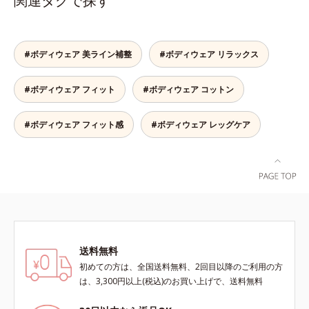
関連タグで探す
ポカポカ。脇には縫い目がないの
で、気になる肌への当たりもありま
せん。S～LLサイズの幅広い体型に
対応します。
#ボディウェア 美ライン補整
#ボディウェア リラックス
#ボディウェア フィット
#ボディウェア コットン
#ボディウェア フィット感
#ボディウェア レッグケア
送料無料
初めての方は、全国送料無料、2回目以降のご利用の方
は、3,300円以上(税込)のお買い上げで、送料無料