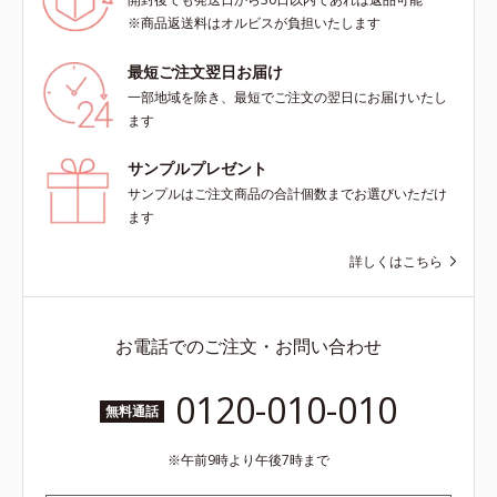
や果実を加えた、透明感あふれる香
※商品返送料はオルビスが負担いたします
り。【OS09】油分が多い肌に。さ
っぱりした柑橘にスパイスをプラス
最短ご注文翌日お届け
した、植物の生命力を感じさせる香
一部地域を除き、最短でご注文の翌日にお届けいたし
り。天然由来の力を借りた毎日のケ
ます
アで、人工的な“いい香り”でもな
く、体臭のような“ニオイ”でもな
サンプルプレゼント
い、自然な“いい匂い”を目指しまし
サンプルはご注文商品の合計個数までお選びいただけ
ょう。【ご使用方法】お風呂上がり
ます
のボディケアとして、マッサージす
るように適量を塗布してください。
詳しくはこちら
また朝にデコルテや腕に使用する
と、穏やかないい匂いが日中も続き
ます。塗り重ねることで“自然ない
い匂い”を長時間お楽しみいただけ
お電話でのご注文・お問い合わせ
ます。
0120-010-010
無料通話
午前9時より午後7時まで