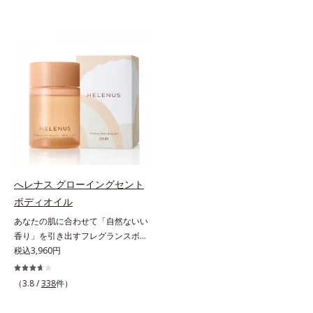
へレナス グローイングセント
ボディオイル
あなたの肌に合わせて「自然ないい
香り」を引き出すフレグランスボデ
ィオイル。「へレナス」は、スキン
税込3,960円
ケアに強みのあるオルビスとフレグ
ランスを愛するセントピアによる共
（3.8 /
338
件）
同ブランド。肌タイプに合わせた肌
と香りへのアプローチで、あなたの