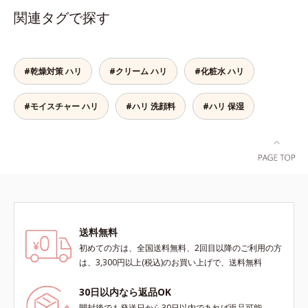
香りの個性を引き出すフレグランス
関連タグで探す
ボディオイルです。フレグランスと
いっても、ただいい香りをまとうだ
けではありません。「ヘレナス」で
は一人ひとりが持つ肌の香り「スキ
#乾燥対策 ハリ
#クリーム ハリ
#化粧水 ハリ
ンセント」に着目。それぞれの個性
であるスキンセントを他の香りで覆
#モイスチャー ハリ
#ハリ 洗顔料
#ハリ 保湿
い隠すのではなく、肌の匂いにオイ
ルのフレグランスが混じりあうこと
で、あなただけの“自然ないい匂
い”を引き出します。バリエーショ
ンは3種類。肌タイプに合わせて水
分と油分のバランスを整え、ボディ
ケアしながらそれぞれの肌の自然な
香りを効果的に広げます。
【DS13】水分も油分も少ないドラ
送料無料
イ肌に。ローズとイランイランに
初めての方は、全国送料無料、2回目以降のご利用の方
木々の精油を加えた、うるおいを感
は、3,300円以上(税込)のお買い上げで、送料無料
じる香り。【NS12】水分と油分の
バランスがとれた肌に。ゼラニウ
30日以内なら返品OK
ム、ローズなど花々の精油にハーブ
開封後でも発送日から30日以内であれば返品可能