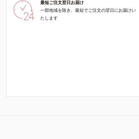
最短ご注文翌日お届け
る香り。天然由来の力を借りた毎日のケアで、人
一部地域を除き、最短でご注文の翌日にお届けい
工的な“いい香り”でもなく、体臭のような“ニオ
イ”でもない、自然な“いい匂い”を目指しましょ
たします
う。【ご使用方法】お風呂上がりのボディケアと
して、マッサージするように適量を塗布してくだ
さい。また朝にデコルテや腕に使用すると、穏や
かないい匂いが日中も続きます。塗り重ねること
で“自然ないい匂い”を長時間お楽しみいただけま
す。