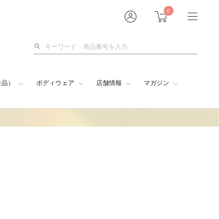
0
検
索
食品）
ボディウェア
店舗情報
マガジン