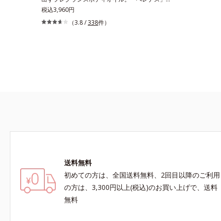
は、スキンケアに強みのあるオルビスとフレグラ
税込3,960円
ンスを愛するセントピアによる共同ブランド。肌
（3.8 /
338
件）
タイプに合わせた肌と香りへのアプローチで、あ
なたの香りの個性を引き出すフレグランスボディ
オイルです。フレグランスといっても、ただいい
香りをまとうだけではありません。「ヘレナス」
では一人ひとりが持つ肌の香り「スキンセント」
に着目。それぞれの個性であるスキンセントを他
の香りで覆い隠すのではなく、肌の匂いにオイル
のフレグランスが混じりあうことで、あなただけ
の“自然ないい匂い”を引き出します。バリエーシ
ョンは3種類。肌タイプに合わせて水分と油分の
バランスを整え、ボディケアしながらそれぞれの
肌の自然な香りを効果的に広げます。【DS13】
水分も油分も少ないドライ肌に。ローズとイラン
送料無料
イランに木々の精油を加えた、うるおいを感じる
初めての方は、全国送料無料、2回目以降のご利用
香り。【NS12】水分と油分のバランスがとれた
肌に。ゼラニウム、ローズなど花々の精油にハー
の方は、3,300円以上(税込)のお買い上げで、送料
ブや果実を加えた、透明感あふれる香り。
無料
【OS09】油分が多い肌に。さっぱりした柑橘に
スパイスをプラスした、植物の生命力を感じさせ