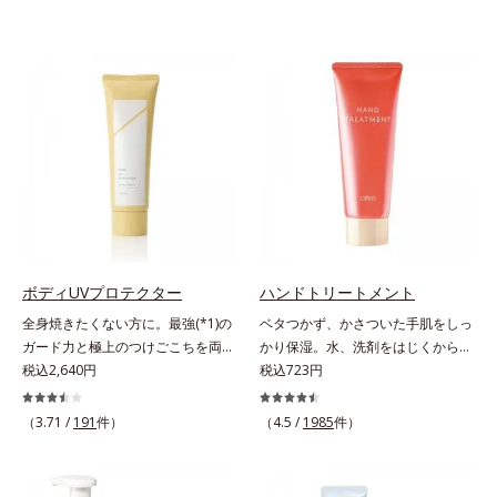
ボディUVプロテクター
ハンドトリートメント
全身焼きたくない方に。最強(*1)の
ベタつかず、かさついた手肌をしっ
ガード力と極上のつけごこちを両
かり保湿。水、洗剤をはじくからキ
立。“肌を整える”日焼け止め。絶対
税込2,640円
ッチンでも使用できる万能型ハンド
税込723円
に焼きたくない方に。SPF50+・
クリーム。常に外気にさらされてい
PA++++。最強(*1)のガード力を持
る上、もともと皮脂分泌が少ない手
（3.71 /
191
件）
（4.5 /
1985
件）
ちながら、肌を整えるスキンケア効
肌は、乾燥しやすく荒れやすい部分
果を持つ身体用日焼け止めです。ポ
です。ソメイヨシノ葉エキスが、乱
ーラ化成の特殊製法「粉体乳化」技
れた角層を整え、うるおいを閉じ込