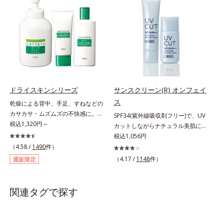
術を使っているから、汗に触れるこ
めながら肌表面をなめらかにし肌荒
とで粉体同士が凝集し、膜の強度が
れを防止します。また、リピジュア
アップ。こすれへの耐性も強く、
（R）−NR(*) が手肌にピタッと密着
UVカット効果の低下を予防しま
して、うるおいバリアを作り乾燥な
す。それでいて、肌にスルスルのび
どの外部刺激から手肌を徹底ガード
てピタッと密着するジェル感触で、
するので、しっとり感がずっと続き
毎日使いたくなる極上のつけごこ
ます。* ポリクオタニウム-61（リ
ち。さらに、塗るたびにうれしいス
ピジュアは、日油株式会社の登録商
キンケア効果も加えました。バリア
標です。）
ドライスキンシリーズ
サンスクリーン(R) オンフェイ
機能を維持する白様雪(R)エキス(*2)
ス
乾燥による背中、手足、すねなどの
とアルニカ花エキス(*3)が、紫外線
カサカサ・ムズムズの不快感に。背
SPF34(紫外線吸収剤フリー)で、UV
ダメージ(*4)にもゆらぎにくいすこ
中がムズムズして眠れない、手足が
税込1,320円～
カットしながらナチュラル美肌に。
やかな肌に整え、ローズヒップエキ
カサつく、お風呂上がりはその不快
これ1本で“小でかけ”にも、化粧下
税込1,056円
ス(*5)と浸透型コラーゲン(*6)が透
感が増してつらい・・・と悩んでい
地としても。この1本があれば、“ち
（4.58 /
1490
件）
明感を引き出し、肌のハリ感をサポ
ませんか？それはお肌が乾燥して外
ょっとそこまで”もOKなすっぴん美
ートします。スーパーウォータープ
（4.17 /
1148
件）
通販限定
的刺激に弱くなっているから。オル
肌！ さまざまなダメージ(*1)からバ
ルーフだから、海やプールなどのア
ビスのドライスキンシリーズは、バ
リアしながら、美肌を叶える顔用日
ウトドアでも大活躍！ 強烈な紫外
スタイムから始めるトータルケア。
焼け止めです。 紫外線、近赤外
線も跳ね除け、肌をダメージからし
関連タグで探す
ふわふわの泡状ボディシャンプーで
線、大気汚染物質(*2)を含むダメー
っかりガードします。【ご使用方
の「手のひら+泡」のなで洗いは、
ジに着目し、それらから肌を守る成
法】手に適量をとり、日焼けを防ぎ
洗いすぎによる乾燥を防ぎうるおい
分を配合しました。誰の肌にもなじ