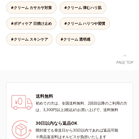
たい部分に、塗布後すぐに少量ずつ
は残します。特に不快感を感じやす
む絶妙な色設計で、白浮きなしの明
#クリーム カサカサ対策
#クリーム 弾むハリ肌
ムラなくのばします。顔にもご使用
いお風呂上がりには、モイスチャー
るい自然なつや肌に。さらに超軽量
いただけますが、より美しい仕上が
シールド成分を配合した全身用の薬
粉体を採用しているので、とっても
りのため、顔に使用する場合は、化
#ボディケア 日焼け止め
#クリーム ハリつや習慣
用ジェルローション、部分用の薬用
軽い付けごこち。単品でも、化粧下
粧下地のご使用をおすすめします。
クリームで、つらいカサつきや、ム
地としてもご使用いただけます。ベ
耐水性にすぐれておりますので、落
ズムズする不快感をすばやくしず
タつくことなくうるおい感覚が続く
#クリーム スキンケア
#クリーム 透明感
とすときには洗浄料やボディ用洗浄
め、快適に過ごしましょう。
「クリームタイプ」と、みずみずし
料を使って、ていねいに洗い流して
い感触で肌に密着してくずれにくい
ください。*1 SPF50+・PA++++ オ
「ローションタイプ」の2タイプか
ルビス サンスクリーン®内ウォータ
ら、お肌の状態に合わせてお選びい
ープルーフ効果として*2 サッカロ
ただけます。*1 紫外線や空気中の
ミセス/ハトムギ種子発酵液配合＝
ほこりなどのダメージ*2 空気中の
保湿成分*3 保湿成分*4 乾燥など*5
ちり・ほこり
カニナバラ果実エキス配合＝保湿成
分*6 加水分解コラーゲン配合＝保
送料無料
湿成分
初めての方は、全国送料無料、2回目以降のご利用の方
は、3,300円以上(税込)のお買い上げで、送料無料
30日以内なら返品OK
開封後でも発送日から30日以内であれば返品可能
※商品返送料はオルビスが負担いたします