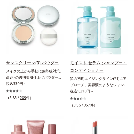
らに毛髪保護成分がダメージを受け
(*2)もまっさらにオフするボディク
ている部位に吸着して、キューティ
レンザーです。気になるニオイ、ご
クル表面をリペア。髪の内外にアプ
わつきの元となるのは、皮脂と古い
ローチして、乾燥などの外的刺激か
角質。汚れの吸着力が強い3種のク
ら守り抜き、ダメージ(*2)を立て直
レイ配合(*3)で、皮脂や古い角質、
し(*3)ます。お風呂でシャンプー後
毛穴汚れまでスッキリ落として、ず
に適量を髪になじませ、置き時間は
っと触れていたくなるような、しっ
0秒。なじませてすぐに洗い流す手
とりうるおったなめらかな素肌に整
軽さで、毛先までするんっとまとま
えます。脇や胸元、膝、かかとなど
る、まるでサロン帰りのようなうる
のニオイや角質が気になる部位に、
サンスクリーン(R) パウダー
モイスト セラム シャンプー・
おうツヤ髪を叶えます。*1 毛髪補
週2～3回を目安にお使いいただけ
コンディショナー
メイクの上から手軽に紫外線対策。
修成分（イソステアリン酸、イソス
る、スペシャルボディケアアイテム
高SPFの透明美肌仕上げパウダー。
髪の初期エイジングサイン(*1)にア
テアロイル加水分解コラーゲン、イ
です。落ち着きと深みを感じさせ
メイクの上から手を汚さずに紫外線
税込330円～
プローチ。美容液のようなシャンプ
ソステアロイル加水分解シルク、ス
る、ウッディの香り。*1 ニオイの
対策ができるUVカットパウダーで
ー＆コンディショナーで触れていた
税込1,210円～
フィンゴ糖脂質、トコフェロール、
元となる汚れ *2 古い角質 *3 レ
す。“素肌のようななめらかな軽
くなるうるツヤ髪へ。「髪のうねり
グリセリン、糖脂質、BG、イソス
（3.83 /
209
件）
ッドクレイ（イライト、カオリン）
さ”と“高いUVカット効果”の両立を
が気になる」「乾燥してパサつく」
テアリン酸、イソステアロイル加水
配合＝古い角質をからめとる洗浄成
（3.56 /
357
件）
叶えました。持ち運びしやすいプレ
「なんとなくまとまらない」といっ
分解コラーゲン、イソステアロイル
分、モロッコ溶岩クレイ配合＝古い
ストタイプ。外出先でも、メイクの
た髪の初期エイジングサイン(*1)に
加水分解シルク、スフィンゴ糖脂
角質をからめとる洗浄成分、ベント
上からササッとUVカットとお直し
アプローチする、オルビスのモイス
質、トコフェロール、グリセリン、
ナイト配合＝洗浄成分
が同時にできるお役立ちアイテムで
トセラムシリーズ。まるでスキンケ
ヒアルロン酸ヒドロキシプロピルト
す。毛穴や色ムラをカバーしながら