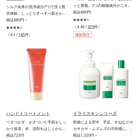
ください。*1 SPF50+・PA++++ オ
ッと密着。3つの植物成分がニオイ
シルク由来の洗浄成分(*1)で洗う贅
ルビス サンスクリーン®内ウォータ
を防ぐ。気になる汗や汗ジミ、ニオ
税込880円
沢体験。しっとりすべすべ肌をかな
ープルーフ効果として*2 サッカロ
イの対策に薬用エチケットアイテ
えるボディシャンプー。リリースバ
税込880円～
ミセス/ハトムギ種子発酵液配合＝
ム。パウダー配合のジェルが、肌に
イタッチ ボディシャンプーふわも
（4.46 /
979
件）
保湿成分*3 保湿成分*4 乾燥など*5
ピタッと密着。3つの植物成分がニ
こ濃密泡がからだをやさしく包み、
（4.3 /
165
件）
通販限定
カニナバラ果実エキス配合＝保湿成
オイを防ぎ、わずかなニオイもしっ
しっとりすべすべ肌に洗い上げるボ
分*6 加水分解コラーゲン配合＝保
かりキャッチ。無油分＆パウダー配
ディシャンプーです。肌本来のうる
湿成分
合なので、塗った後ベタつかずお肌
おいに近いシルク由来の洗浄成分
はサラサラ。汗ジミの心配もありま
(*1)が、不要な汚れをするりと包み
せん。スプレーのように音がでたり
込みやさしく落とします。さらにヒ
飛び散ったりしないので、外出先で
アルロン酸ナトリウムとうるおい吸
もまわりを気にせず使えます。ジェ
着成分(*2)配合で、保湿成分が肌に
ルならではの確かな効果と快適な使
ぴたっと密着。洗い流した後も必要
いごこちのデオドラント剤です。
なうるおいをキープして、つっぱり
感のない、ずっと触っていたくなる
ようななめらか肌をかなえます。キ
メが細かい泡はやさしい肌あた
ハンドトリートメント
ドライスキンシリーズ
り。“いたわるボディケア”で、バス
ベタつかず、かさついた手肌をしっ
乾燥による背中、手足、すねなどの
タイムに癒しのひとときをもたらし
かり保湿。水、洗剤をはじくからキ
カサカサ・ムズムズの不快感に。背
ます。*1 ラウロイルシルクアミノ
ッチンでも使用できる万能型ハンド
税込723円
中がムズムズして眠れない、手足が
税込1,320円～
酸K*2 異性化糖