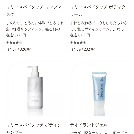
グ成分(*3)」を採用し、コーティン
キンケア効果も加えました。バリア
リリースバイタッチ リップマ
リリースバイタッチ ボディク
グ効果により夜にしっかり整えた髪
機能を維持する白様雪(R)エキス(*2)
スク
リーム
の形状をキープしやすい状態に整
とアルニカ花エキス(*3)が、紫外線
じんわり、とろん。体温でとろける
ふわとろ触感で、心もからだもやさ
え、スタイリングしやすい髪へ導き
ダメージ(*4)にもゆらぎにくいすこ
集中保湿リップマスク。寝る前のひ
しく包むボディクリーム。ふわっと
ます。深呼吸したくなる爽やかでや
やかな肌に整え、ローズヒップエキ
と塗りでやわらかな唇へ。集中保湿
税込1,320円
軽やかで、ぽよっと弾むユニーク触
税込2,200円
さしいグリーン＆ハーブの香りで、
ス(*5)と浸透型コラーゲン(*6)が透
リップマスクです。バームのような
感。なじませると摩擦と皮膚温でほ
毎日をタフに頑張る男性の心を解き
明感を引き出し、肌のハリ感をサポ
固めのテクスチャーが体温でじんわ
どけるボディクリームです。うっと
ほぐします。*1 ラウリルグルコシ
（4.34 /
326
件）
ートします。スーパーウォータープ
（4.58 /
232
件）
り、とろんとほぐれ、Wのオイルが
りなテクスチャーでみずみずしいう
ド、ラウリン酸ポリグリセリル-10
ルーフだから、海やプールなどのア
ピタッと高密着。2種の植物性保湿
るおい膜が広がり、ベタつかないの
＝皮脂、スタイリング剤など複合的
ウトドアでも大活躍！ 強烈な紫外
成分配合で、乾燥にゆらがない唇に
に吸い付くようなしっとりもちもち
な汚れを落とす成分*2 グリチルリ
線も跳ね除け、肌をダメージからし
整えます。寝る前に塗れば、翌朝の
肌に。加水分解ヒアルロン酸配合。
チン酸２K、アルテロモナス発酵エ
っかりガードします。【ご使用方
コンディションが段違い！ 寝なが
浸透性と水分保持力のWのうるおい
キス（微生物由来）、イワベンケイ
法】手に適量をとり、日焼けを防ぎ
らケアで唇をそっといたわりなが
ベールで、乾燥を寄せつけないもち
根エキス（植物由来）＝頭皮にうる
たい部分に、塗布後すぐに少量ずつ
ら、メイク映えするしっとりやわら
肌ボディを長時間キープします。
おいを与える保湿成分*3 PPG-3カ
ムラなくのばします。顔にもご使用
か唇を実現します。【ご使用方法】
【ご使用方法】お風呂上がりなどの
プリリルエーテル＝毛髪の水分・油
いただけますが、より美しい仕上が
清潔な指先またはお手持ちのリップ
清潔な肌に適量をやさしくなじませ
分を保ち、髪をまとまりやすく整え
りのため、顔に使用する場合は、化
ブラシに適量をとって、唇にやさし
てください。
る成分
粧下地のご使用をおすすめします。
くなじませてください。
耐水性にすぐれておりますので、落
リリースバイタッチ ボディシ
デオドラントジェル
とすときには洗浄料やボディ用洗浄
料を使って、ていねいに洗い流して
ャンプー
パウダー配合のジェルが、肌にピタ