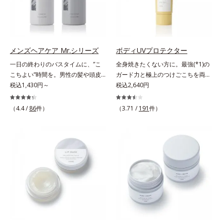
いるから、カサつき・くすみ(*)など
合。艶やかな、ふんわりボリューム
粉体*4 化粧持ち性能
の乾燥悩みも解決＆うるおい長持
美髪へ導きます。翌朝の手ぐしで納
ち。通常色は、どんな肌色にも似合
得できる、褒められ髪をご体感くだ
うカラーで、唇を美しく魅せながら
さい。*1 年齢に応じたお手入れの
ケアします。マスクに色移りしにく
こと *2 保湿成分
メンズヘアケア Mr.シリーズ
ボディUVプロテクター
いので、気兼ねなく使えます。口紅
一日の終わりのバスタイムに、”こ
全身焼きたくない方に。最強(*1)の
の下地としてもおすすめです。
こちよい”時間を。男性の髪や頭皮
ガード力と極上のつけごこちを両
は汗や余分な皮脂に加え、ハードワ
税込1,430円～
立。“肌を整える”日焼け止め。絶対
税込2,640円
ックスやスプレーなど性質が異なる
に焼きたくない方に。SPF50+・
汚れがたまりやすい環境にありま
PA++++。最強(*1)のガード力を持
（4.4 /
86
件）
（3.71 /
191
件）
す。「フォーカスクレンジング成分
ちながら、肌を整えるスキンケア効
(*1)」を採用することで、髪や頭皮
果を持つ身体用日焼け止めです。ポ
に負担をかけずに化学成分による汚
ーラ化成の特殊製法「粉体乳化」技
れも1度洗いで落とす設計のシャン
術を使っているから、汗に触れるこ
プーを実現しました。また、うるお
とで粉体同士が凝集し、膜の強度が
いを与える「バイオモイスト成分
アップ。こすれへの耐性も強く、
(*2)」を配合することで、頭皮の油
UVカット効果の低下を予防しま
分と水分のバランスを整え、髪と頭
す。それでいて、肌にスルスルのび
皮をすこやかに保ちます。さらにコ
てピタッと密着するジェル感触で、
ンディショナーには髪の1本1本を均
毎日使いたくなる極上のつけごこ
一な膜で包み込む「プレスタイリン
ち。さらに、塗るたびにうれしいス