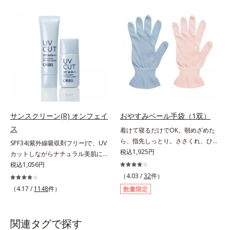
「CMC類似成分(*1)」を配合。この
感のない気持ちのいい感触。
「CMC」は、髪内部の成分が流れ出
SPF30・PA+++ながら、紫外線吸収
るのを防ぐ重要な役割を担ってお
剤は不使用。敏感ぎみな肌の方もお
り、ダメージを受けてバラバラにな
子様にも安心の、やさしい使いごこ
りがちな髪内部の線維をくっつけま
ちです。
す。一度「CMC」を失うと自ら作り
出すことはできないので、補うケア
が不可欠なのです。使用方法は簡
単。適量を手にとって、タオルドラ
イ後の髪（または乾いた髪）に、毛
先を中心になじませます。ドライヤ
サンスクリーン(R) オンフェイ
おやすみベール手袋（1双）
ーの熱を味方に、擬似キューティク
ス
着けて寝るだけでOK。朝めざめた
ルを作り、サラサラつるんの指通り
ら、指先しっとり。ささくれ、ひび
を実現します。さらに高保水ミルク
SPF34(紫外線吸収剤フリー)で、UV
割れに！夜の「うるおい手袋」着け
税込1,925円
(*2)が、うるおいを逃がさないよう
カットしながらナチュラル美肌に。
て寝るだけで、ひと晩中しっとり保
に髪表面をコート。内外からのしっ
これ1本で“小でかけ”にも、化粧下
税込1,056円
湿。手荒れに悩む方におすすめの手
かりケアで、うるおい健康美髪をず
地としても。この1本があれば、“ち
（4.03 /
32
件）
袋です。天然保湿成分スクワランが
っとキープします。*1 ダイズステ
ょっとそこまで”もOKなすっぴん美
（4.17 /
1148
件）
数量限定
練り込まれたレーヨンと綿を採用。
ロール配合＝毛髪補修成分*2 ジエ
肌！ さまざまなダメージ(*1)からバ
なめらか触感で、手肌をふんわり包
チルヘキサン酸ネオペンチルグリコ
リアしながら、美肌を叶える顔用日
み込んで守ります。ガサつきやすい
ール、ネオペンタン酸イソデシル配
焼け止めです。 紫外線、近赤外
関連タグで探す
指先は、植物性スクワラン配合シー
合＝保水効果の高い毛髪保護成分各
線、大気汚染物質(*2)を含むダメー