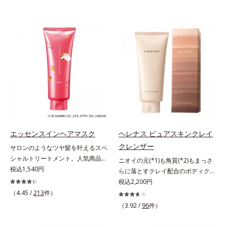
エッセンスインヘアマスク
ヘレナス ピュアスキンクレイ
クレンザー
サロンのようなツヤ髪を叶えるスペ
シャルトリートメント。人気商品
ニオイの元(*1)も角質(*2)もまっさ
「エッセンスインヘアミルク」と同
税込1,540円
らに落とすクレイ配合のボディクレ
じシリーズの、お風呂で美しいツヤ
ンザー。「へレナス」は、スキンケ
税込2,200円
髪を叶えるスペシャルヘアマスクで
アに強みのあるオルビスとフレグラ
（4.45 /
213
件）
す。シャンプー後のまっさらな髪の
ンスを愛するセントピアによる共同
（3.92 /
96
件）
内部の通り道を押し広げて、毛髪補
ブランド。ピュアスキンクレイクレ
修成分(*1)が髪の内部まで浸透。さ
ンザーは、ニオイの元(*1)も角質