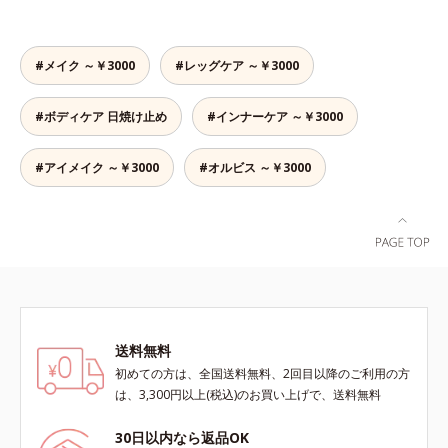
トで覆って集中ケア。ゆったり設計
商品の詳しい情報は商品ページをご
ジに着目し、それらから肌を守る成
で、手が大きめの方でも安心です。
覧ください。・BEAUTY夏祭りは、
分を配合しました。誰の肌にもなじ
こちら・エッセンスインヘアオイル
む絶妙な色設計で、白浮きなしの明
#メイク ～￥3000
#レッグケア ～￥3000
は、こちら
るい自然なつや肌に。さらに超軽量
粉体を採用しているので、とっても
#ボディケア 日焼け止め
#インナーケア ～￥3000
軽い付けごこち。単品でも、化粧下
地としてもご使用いただけます。ベ
タつくことなくうるおい感覚が続く
#アイメイク ～￥3000
#オルビス ～￥3000
「クリームタイプ」と、みずみずし
い感触で肌に密着してくずれにくい
「ローションタイプ」の2タイプか
ら、お肌の状態に合わせてお選びい
ただけます。*1 紫外線や空気中の
ほこりなどのダメージ*2 空気中の
ちり・ほこり
送料無料
初めての方は、全国送料無料、2回目以降のご利用の方
は、3,300円以上(税込)のお買い上げで、送料無料
30日以内なら返品OK