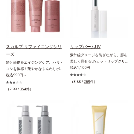
アアイテムのように美容液成分(*2)
リモニウム、フェノキシエタノー
も、素肌のような透明美肌を叶える
を6つも配合。保水してうるおいを
ル）*2 髪の乾燥、乾燥によるパサ
秘密は「スムースヴェールパウダー
逃さない成分と、深く浸透してうる
つき*3 毛髪にうるおい、ハリを与
(*1)」にあります。7種の球状粉体
おいで満たす成分で、髪も地肌も贅
えること
(*2)が凹凸を埋めて、肌に薄いヴェ
沢にケアします。さらにうるおいを
ールをかけるようにカバー。さらに
行き渡らせる浸透力と、うるおいを
板状粉体が光を反射して、すっぴん
キープする保水力を誇る新技術を採
肌のようなナチュラルなツヤ感を演
用。髪のうねりを抑え、スタイリン
スカルプ リファイニングシリ
リップバームUV
出します。また、皮脂を吸着する
グのしやすい、ずっと触れていたく
ーズ
紫外線ダメージを防ぎながら、唇を
「あぶらとりパウダー(*3)」を配合
なるうるツヤ髪へと導きます。ヒノ
美しく見せるUVカットリップクリ
髪と頭皮をエイジングケア。ハリ・
し、くずれ＆テカリを防いでサラサ
キ、ラベンダー、ゼラニウムによる
ーム。UV対策を忘れがちな唇に。
税込1,100円
コシを体感！艶やかなふんわりボリ
ラ肌が長時間続きます。パウダータ
リフレッシュアロマの香りで、バス
紫外線をカットしながら、顔色をパ
ューム美髪へ。「抜け毛が目立つ」
税込990円～
イプながら、SPF50+・PA++++。パ
ルームがここちよいリラックス空間
ッと明るく見せるUVカットリップ
「ボリュームがない」「ハリ・コシ
ウダーならではの軽いつけごこち
（3.88 /
269
件）
に。*1 うねり、パサつき*2 保湿成
です。他の部位より角層が薄くバリ
がない」という年齢による3大髪悩
で、日焼け止めが苦手な方にもおす
（2.99 /
354
件）
分
ア機能が低い唇は、紫外線の影響で
みには、スカルプ リファイニング
すめです。水や汗に強いスーパーウ
乾燥を引き起こしがち。そこで
シリーズを！髪と地肌をエイジング
ォータープルーフ(*4)だから、レジ
SPF25・PA++のUVカット効果のあ
ケア(*1)する、オルビスの頭皮ケア
ャーにも大活躍してくれます。*1
るリップクリームで、顔だけでなく
シリーズです。地肌と髪をすこやか
シリカ、セルロース、窒化ホウ素配
唇もしっかりUV対策しましょう。2
に保つ「3Dプロテクト成分(*2)」
合＝セミマット肌を叶える球状と板
種類の保湿成分（加水分解コラーゲ
と、うるおったツヤ髪に導く「ブレ
状の粉体*2 シリカ6種類、セルロー
ン、ゲットウ葉エキス）を配合して
ンドボタニカルエキス(*2)」を配
ス*3 シリカ配合＝皮脂を吸着する