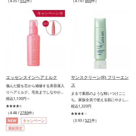
（4.35 /
552
件）
（4.19 /
869
件）
べボディのためにはボディ用のアイ
全体にアプローチすることが大切で
テムでお手入れしましょう。オルビ
す。根元から瞬時にシルエットが整
スではボディのニキビケア(*)のため
うから、誰でも簡単にプロ仕上げが
に、たっぷりの泡でやさしく洗う洗
実現します。キューティクルの主成
浄料と、手軽にシュッとひと吹きで
分で、髪のまとまりやサラサラな指
きるスプレータイプのローションの
通りを大きく左右する重要な美髪成
2ステップをご用意しています。洗
分「18-MEA(*)」。毎日の生活の中
浄料もローションも、肌へのやさし
で失われやすいため、すき間にダイ
さに配慮した無油分・無香料・無着
レクトに補うことで、瞬時に傷みの
色。清涼成分のメントール配合で、
ないなめらかなツヤ髪に導きます。
すっきり気持ちの良い使用感です。
髪の内側のダメージもしっかり補修
* ニキビ・肌荒れを防ぐ
するから、仕上がりは驚くほどふわ
エッセンスインヘアミルク
サンスクリーン(R) フリーエン
っとなめらか！夜のドライヤー前に
ス
傷んだ髪を芯から補修する美容液入
使えば、サロン帰りのようななめら
りヘアミルク。毛先までしなやかな
まるで素肌のような軽いつけごこ
かさと指通りに。朝の寝ぐせ直しに
美髪へ。パサつき、広がり、枝毛、
税込1,100円～
ち。家族全員で使える肌にやさしい
もおすすめです。* 18-MEA類似成
ツヤ不足・・・髪のお悩みは尽きな
UVカット。毎日使うものだから、
税込1,320円
分（セテアラミドエチルジエトニウ
いもの。エッセンスインヘアミルク
使いごこちにも、肌へのやさしさに
（4.48 /
2789
件）
ム加水分解コメタンパク）配合＝毛
は、そんなお悩みを解決する洗い流
もこだわりたい。そんな声に応え
髪表面補修成分
（3.93 /
521
件）
NEW
キャンペーン
さないタイプのトリートメントで
た、素肌感覚のストレスフリーな全
通販限定
す。サロン業界注目の美髪成分
身用日焼け止めです。きしみや乾燥