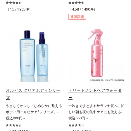
クリーム。常に外気にさらされてい
カサつく、お風呂上がりはその不快
る上、もともと皮脂分泌が少ない手
感が増してつらい・・・と悩んでい
（4.5 /
1985
件）
（4.58 /
1490
件）
肌は、乾燥しやすく荒れやすい部分
ませんか？それはお肌が乾燥して外
通販限定
です。ソメイヨシノ葉エキスが、乱
的刺激に弱くなっているから。オル
れた角層を整え、うるおいを閉じ込
ビスのドライスキンシリーズは、バ
めながら肌表面をなめらかにし肌荒
スタイムから始めるトータルケア。
れを防止します。また、リピジュア
ふわふわの泡状ボディシャンプーで
（R）−NR(*) が手肌にピタッと密着
の「手のひら+泡」のなで洗いは、
して、うるおいバリアを作り乾燥な
洗いすぎによる乾燥を防ぎうるおい
どの外部刺激から手肌を徹底ガード
は残します。特に不快感を感じやす
するので、しっとり感がずっと続き
いお風呂上がりには、モイスチャー
ます。* ポリクオタニウム-61（リ
シールド成分を配合した全身用の薬
ピジュアは、日油株式会社の登録商
用ジェルローション、部分用の薬用
標です。）
クリームで、つらいカサつきや、ム
ズムズする不快感をすばやくしず
オルビス クリアボディシリー
トリートメントヘアウォータ
め、快適に過ごしましょう。
ズ
ー
やさしくオフしてなめらかに整える
一吹きでまとまるサラツヤ髪へ。忙
ボディ用ニキビケア*シリーズ。背
しい朝も夜の集中ケアにも使える美
中や胸元は皮脂が多く、意外とニキ
税込880円～
髪ミスト。シュッとひと吹きで、理
税込880円～
ビのできやすい部分です。顔と背中
想の髪になれるトリートメント。傷
では皮膚の厚みが違うから、すべす
んだ髪のケアは毛先だけでなく、髪