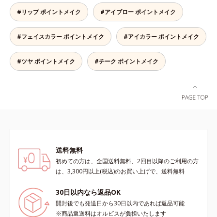
チークでありながらうるおいをもた
#リップ ポイントメイク
#アイブロー ポイントメイク
らし、肌とのフィット感がUP。ひ
と塗りでパッと晴れやかな表情に格
#フェイスカラー ポイントメイク
#アイカラー ポイントメイク
上げするカラーが長持ちします。
#ツヤ ポイントメイク
#チーク ポイントメイク
送料無料
初めての方は、全国送料無料、2回目以降のご利用の方
は、3,300円以上(税込)のお買い上げで、送料無料
30日以内なら返品OK
開封後でも発送日から30日以内であれば返品可能
※商品返送料はオルビスが負担いたします