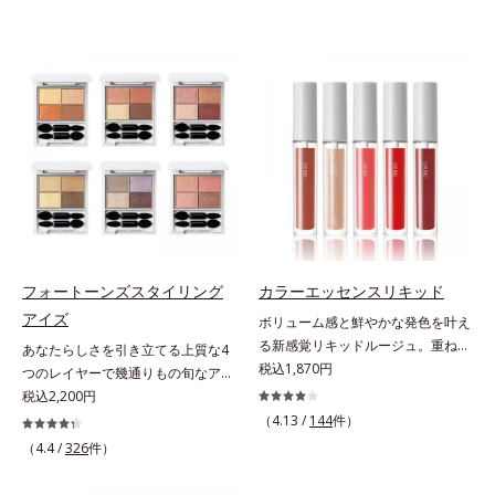
フォートーンズスタイリング
カラーエッセンスリキッド
アイズ
ボリューム感と鮮やかな発色を叶え
る新感覚リキッドルージュ。重ねる
あなたらしさを引き立てる上質な4
ほど、鮮やかにボリューミーに。1
税込1,870円
つのレイヤーで幾通りもの旬なアイ
本で美しい仕上がりを叶えるリキッ
メイクが叶う。上質なテクスチャー
税込2,200円
ドルージュです。唇の凹凸を均一に
と多様なカラーリングで、似合うを
（4.13 /
144
件）
カバーしツヤを与える「リッププラ
知る＆楽しさを引き出す、4色のア
（4.4 /
326
件）
ンピング成分(*)」と、乾燥をケアす
イカラーパレットです。ふんわり溶
る「モイストラスティング処方」、
け込みやすい多様な質感と計算され