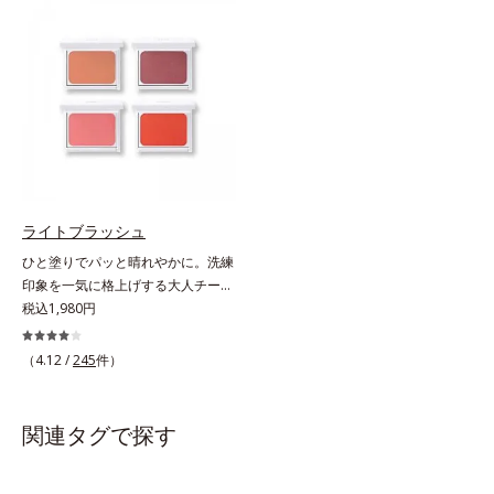
唇への密着感を高め色持ちを叶える
た配色だから重ねてもくすまず、簡
「カラーウェアリング処方」で、う
単に印象的な目元が完成します。2
るおいのあるふっくらとした唇とつ
色だけを使って簡単に。3色使って
けたての鮮やかな発色を両立しま
印象的に。4色全部使えば可能性は
す。マスクオフの瞬間も、ハッと目
無限大。もちろん単色使いもOK！
を惹く唇に。* シリカ、水添ポリイ
あなたらしさを引き立てる4つのレ
ソブテン、ヒアルロン酸Na、パル
イヤーで、幾通りもの旬なアイメイ
ミチン酸エチルヘキシル、ジメチル
クをお楽しみください。
シリル化シリカ、BG、ペンチレン
グリコール
ライトブラッシュ
ひと塗りでパッと晴れやかに。洗練
印象を一気に格上げする大人チーク
の決定版 。くすみを払って美肌に
税込1,980円
見せ、透け感のある自然な色づきで
イキイキした表情が際立つチークで
（4.12 /
245
件）
す。光を調整してやわらかに輝き、
じわりと血色風の色づきに仕上がる
ヒミツは、特殊加工パール。表面を
関連タグで探す
コーティングして光の正反射を抑
え、ギラつきのない内からにじむよ
うな穏やかな発色を実現しました。