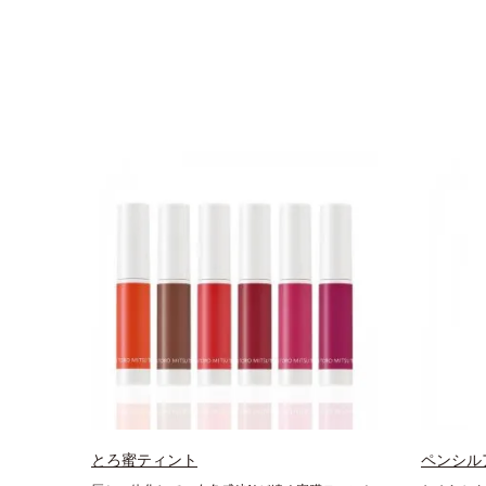
とろ蜜ティント
ペンシル