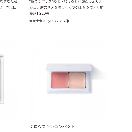
なぎなた芯
“色づくパック”のようなうるおい感たっぷりルー
だけで自由
ジュ。唇のキメを整えリップの土台をつくり鮮や
。なぎなた
かな発色を叶えます。唇にたっぷりうるおいを与
税込1,320円
線から細い
えながら鮮やかに色づく、スキンケア発想の美発
（4.13 /
369
件）
スムースラ
色ルージュ(口紅)です。荒れやすいデリケートな
軽やかに描
唇のキメを整えて、リップの土台をつくります。
ーブラシが
乾燥や凹凸などの唇悩みを解決(*1)する「リップ
色をなじま
トリートメント成分(*2)」や、鮮やかな発色で、
。これ1本
均一な質感に整った唇にのせることでより美しく
ります。※
色づく「クリアカラー成分(*3)」を配合。さらに
意していま
吐息や飲み物の水分を取り込んでリップの密着性
ージレイルビ
を高める「ウォーターゲル成分(*4）」で、マス
ステリル）
クに色移りもしにくい仕様です。*1 メイク効果
による *2 シリカ、酸化チタン、トリエトキシカ
プリリルシラン、アルニカ花エキス＝唇にうるお
いを与える効果と、凹凸を補正して見せる効果を
併せ持つ成分*3 ダイマージリノール酸ダイマー
ジリノレイルビス（ベヘニル/イソステアリル/フ
ィトステリル）＝均一でムラのない鮮やかな発色
を叶える成分*4 ラウリルPEG‐10トリス（トリメ
チルシロキシ）シリルエチルジメチコン＝水分に
グロウスキンコンパクト
よって密着性を向上させ色持ちを叶える成分