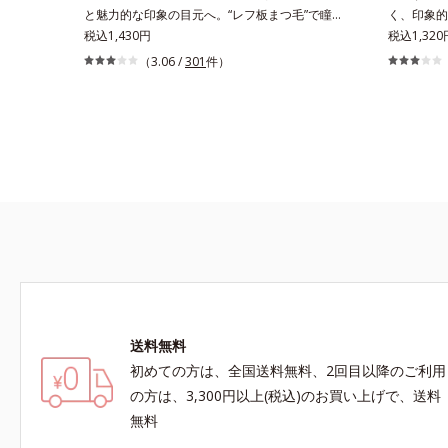
と魅力的な印象の目元へ。“レフ板まつ毛”で瞳に
く、印象的
光を映り込ませ、印象的な目元に魅せるマスカラ
税込1,430円
レずに美し
税込1,320
です。特殊な板状の粉体がまつ毛に均一に密着す
イプのアイ
（3.06 /
301
件）
ることで、つるんとダマのない仕上がりに。まる
象的な目元
でレフ板のように瞳に輝きを映し込みます。さら
と、最も描
に、ロングとボリューム、服や気分に合わせて1
ち手＆短め
本で2つの仕上がりが楽しめる2wayブラシを採用
単に描けま
しました。ひと塗りでまつ毛を根元から持ち上げ
方ながら、
て、美しくセパレートさせ、瞳への輝きをサポー
らず！* 
トします。しなやかにカールをキープし、汗や皮
脂に強いウォータープルーフタイプながら、お湯
だけで簡単にオフできます。
送料無料
初めての方は、全国送料無料、2回目以降のご利用
の方は、3,300円以上(税込)のお買い上げで、送料
無料