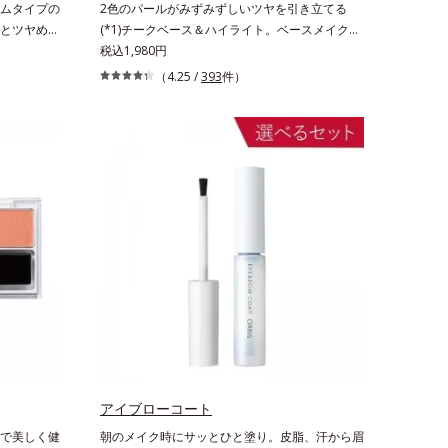
ムタイプの
2色のパールがみずみずしいツヤを引き立てる
とツヤめき
(*1)チークベース＆ハイライト。ベースメイクの
プのアイカ
仕上げに重ねれば、みずみずしいツヤが表情を一
税込1,980円
に仕込め
段と魅力的に引き立てる、チークベース＆ハイラ
（4.25 /
393
件）
にトーンア
イトです。チークベースには血色感を再現するレ
のりをUP
ッドパール、ハイライトには骨格や顔立ちに合わ
て、アイカ
せて立体感を強調するグリーンパール。補色にあ
ちろん
たる2色のパールがお互いの鮮やかさを強調。絶
き、目元を
妙なコントラストでいきいきとした血色感を再現
しながら、みずみずしいツヤを演出します。さら
にどのファンデーションにもすっと溶け込む、シ
ンクロアタッチメント成分(*2)も配合。パウダ
ー、リキッド、どのタイプのファンデーションと
も相性抜群で、ヨレたりせず、きれいに仕上がり
ます。*1 メイク効果による*2 ジメチコン
アイブローコート
で美しく健
朝のメイク時にサッとひと塗り。皮脂、汗から眉