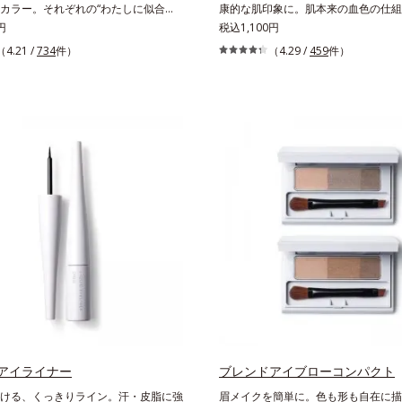
カラー。それぞれの“わたしに似合
康的な肌印象に。肌本来の血色の仕組
える、絶妙な2色セットのデイリーアイ
円
た設計で、ひとはけするだけで肌に溶
税込1,100円
。自由に使い回せる濃淡の組み合わせ
に美しく発色。柔らかく自然なツヤが
（4.21 /
734
件）
（4.29 /
459
件）
サッとラフに重ねるだけで美しいグラ
感とメリハリを与え、小顔印象を演出
が作れて、瞳の印象を確実にUP。重
ークカラーは肌色を明るくきれいに見
印象の異なる仕上がりが可能で、毎日
な表情に。
もっと楽しくなります。それぞれの肌
こだわりの色設計だから、冒険カラー
なりなじみ、立体的で華やかな目元に
す。容器の中でプレスされた粉体が、
レス圧から解放されて丸い粉体になる
ロールパウダー」を採用しました。肌
りやすく、ひと塗りでふわっとのび広
アイライナー
ブレンドアイブローコンパクト
ける、くっきりライン。汗・皮脂に強
眉メイクを簡単に。色も形も自在に描