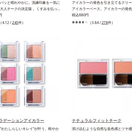
パッと晴れやかに。洗練印象を一気に
アイカラーの発色を引き立てるクリー
大人チークの決定版 。くすみを払っ
アイカラーベース。アイカラーの発色
せ、透け感のある自然な色づきでイキ
円
を最大限に引き立てる、クリームタイ
税込880円
情が際立つチークです。光を調整して
ラーベースです。アイカラーのベース
（4.12 /
245
件）
（3.84 /
278
件）
輝き、じわりと血色風の色づきに仕上
ば、目元のくすみを払ってナチュラル
は、特殊加工パール。表面をコーティ
ップ。アイカラーの発色を高め、化粧
の正反射を抑え、ギラつきのない内か
させます。さらに肌にしっかり密着し
うな穏やかな発色を実現しました。チ
ラーのもちも高めます。単品使いもも
ながらうるおいをもたらし、肌とのフ
OK！ 繊細なパールが角度によって瞬
UP。ひと塗りでパッと晴れやかな表
立体的に見せてくれます。
するカラーが長持ちします。
ラデーションアイカラー
ナチュラルフィットチーク
“わたしらしいキレイ”が叶う、軽やか
溶け込むような自然な血色感とツヤ感