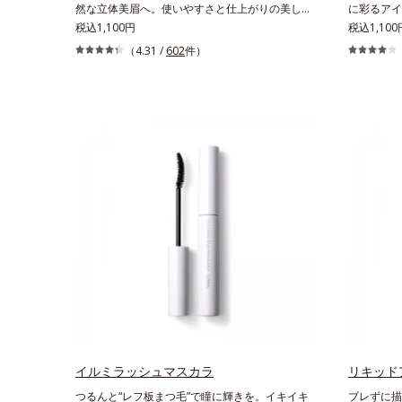
然な立体美眉へ。使いやすさと仕上がりの美しさ
に彩るアイ
を追求した眉マスカラです。日本人の肌に自然に
税込1,100円
う！”を叶
税込1,100
なじむ、色調と彩度にこだわった絶妙な色展開。
カラーです
（4.31 /
602
件）
自眉をササッとなぞるだけで、ふんわり質感と自
は、指でサ
然な眉色のあか抜け美人眉が完成します。
デーション
ね方次第で
のメイクが
色を考えた
も肌にすん
仕上がりま
塗布時にプ
「バウンス
の上で転が
がります。
イルミラッシュマスカラ
リキッド
つるんと“レフ板まつ毛”で瞳に輝きを。イキイキ
ブレずに描