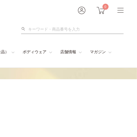
0
検
索
食品）
ボディウェア
店舗情報
マガジン