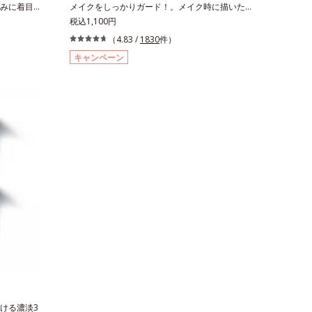
みに着目し
メイクをしっかりガード！。メイク時に描いた眉
け込むよう
の上からサッとひと塗りするだけで、描いたまま
税込1,100円
表情に立体
の美しい眉を長時間キープします。汗、皮脂、こ
（4.83 /
1830
件）
します。チ
すれなどから美しい眉をしっかり守るウォーター
キャンペーン
せ、健康的
プルーフタイプながら、通常のクレンジングで簡
単に落とすことができます。速乾性のサラッとし
た透明の液なので、塗ったことを忘れてしまうく
らい自然な仕上がり。毎日使うものだから、肌へ
のやさしさも考慮し、植物性保湿成分・ユリエキ
スを配合しています。
ける濃淡3