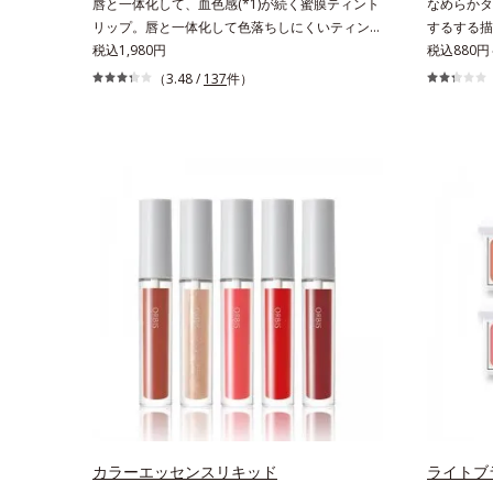
唇と一体化して、血色感(*1)が続く蜜膜ティント
なめらかタ
リップ。唇と一体化して色落ちしにくいティント
するする描
処方とうるおいを両立した、ティントリップで
税込1,980円
ったり密着
税込880円
す。色が長時間唇に密着するオイル(*2)配合だか
ーです。繊
（3.48 /
137
件）
ら色落ちしにくく、果物の蜜を凝縮したような
っと描けて
(*3)みずみずしい発色が続きます。また色素によ
クニックな
る唇の乾燥を防ぐため、一部の色素に特殊コーテ
ます。アイ
ィング処理(*4)を施し、さらに3種のうるおい・
るチップで
保護成分(*5)も配合。しっとり感をキープし、ぷ
ぱっちりと
るんとした唇に。さっとひと塗りするだけで、く
す。汗や涙
すみやすい大人の肌に血色感を与え、唇を自然に
時間キープ
美しく彩る色設計です。*1 メイク効果による*2
減します。
水添ポリイソブテン*3 色みのこと*4 トリエトキ
用意してい
シカプリリルシラン配合＝保湿成分*5 スクワラ
ン、ヒアルロン酸Na、加水分解コラーゲン
カラーエッセンスリキッド
ライトブ