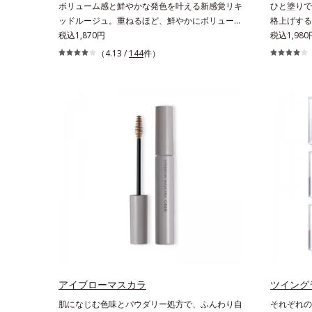
ボリューム感と鮮やかな発色を叶える新感覚リキ
ひと塗りで
ッドルージュ。重ねるほど、鮮やかにボリューミ
格上げする
ーに。1本で美しい仕上がりを叶えるリキッドル
税込1,870円
て美肌に見
税込1,980
ージュです。唇の凹凸を均一にカバーしツヤを与
イキした表
（4.13 /
144
件）
える「リッププランピング成分(*)」と、乾燥を
やわらかに
ケアする「モイストラスティング処方」、唇への
がるヒミツ
密着感を高め色持ちを叶える「カラーウェアリン
ングして光
グ処方」で、うるおいのあるふっくらとした唇と
らにじむよ
つけたての鮮やかな発色を両立します。マスクオ
ークであり
フの瞬間も、ハッと目を惹く唇に。* シリカ、水
ィット感が
添ポリイソブテン、ヒアルロン酸Na、パルミチ
情に格上げ
ン酸エチルヘキシル、ジメチルシリル化シリカ、
BG、ペンチレングリコール
アイブローマスカラ
ツイング
肌になじむ色味とパウダリー処方で、ふんわり自
それぞれの