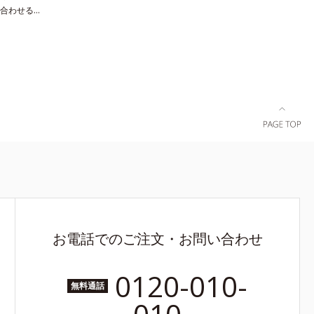
合わせると
第で自分に
頭は薄く、
ションもお
ぐっとアカ
せず眉に溶
か密着パウ
くだけで、
りはどこま
描きたての
お電話でのご注文・お問い合わせ
0120-010-
無料通話