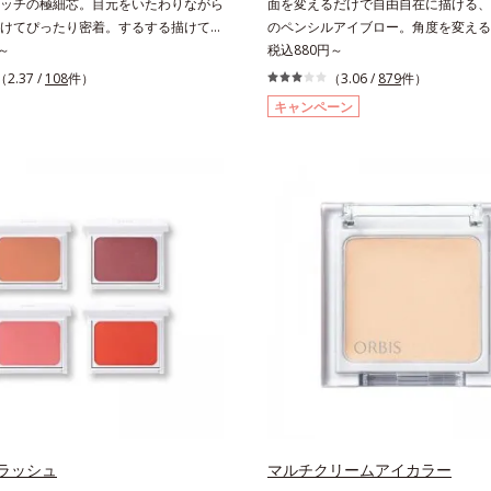
ッチの極細芯。目元をいたわりながら
面を変えるだけで自由自在に描ける、
けてぴったり密着。するする描けてぴ
のペンシルアイブロー。角度を変える
。なめらかタッチの極細芯アイライナ
～
自在に描けるペンシルアイブローです
税込880円～
細な目のキワにも優しいタッチでする
芯だから、接地面を変えるだけで太い
（2.37 /
108
件）
（3.06 /
879
件）
、どんなラインも自由自在。難しいテ
線まで、テクニックいらずで簡単に。
キャンペーン
しで、目元に自然な陰影をプラスでき
イン成分(*)配合で、毛の1本1本まで
ラインを描いた後に、後ろに付いてい
けます。ペンシルの後ろにはスクリュ
まつ毛の間を埋めるようにぼかせば、
付いているので、毛流れを整えたり、
際立つナチュラルな目元が完成しま
せたり、ラインをぼかしたりと大活躍
、皮脂にも強く、美しい仕上がりを長
で完成度の高い、ふんわり眉に仕上が
。目元ケア成分(*)で目元の負担も軽
中身を取り替えられるリフィルをご用
※中身を取り替えられるリフィルをご
す。* ダイマージリノール酸ダイマ
ます。* パンテノール配合＝保湿成分
ス（ベヘニル/イソステアリル/フィト
配合＝感触向上成分
ラッシュ
マルチクリームアイカラー