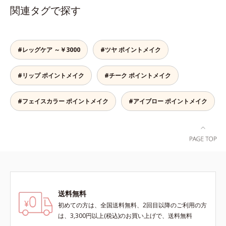
長い持ち手＆短めの軸で、目の際ギ
のもの。眉を立体的に描くだけで、
関連タグで探す
リギリのラインも簡単に描けます。
ぐっとアカ抜けた印象になります。
汗や皮脂にも強く、落ちにくい処方
また、粉とびせず眉に溶け込むよう
ながら、お湯でらくらくオフ(*)でき
なフィット感は、「なめらか密着パ
て手間要らず！* クレンジングの
ウダー」の成せるワザ。軽くブラシ
#レッグケア ～￥3000
#ツヤ ポイントメイク
際、お湯で落とせます。
を引くだけで、眉尻ラインまでキレ
イに描け、仕上がりはどこまでもナ
#リップ ポイントメイク
#チーク ポイントメイク
チュラル。汗、皮脂にも強く、描き
たての美しい眉を1日中持続しま
す。
#フェイスカラー ポイントメイク
#アイブロー ポイントメイク
送料無料
初めての方は、全国送料無料、2回目以降のご利用の方
は、3,300円以上(税込)のお買い上げで、送料無料