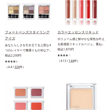
活躍。これ1本で完成度の高い、ふ
でより美しく色づく「クリアカラー
んわり眉に仕上がります。※中身を
成分(*3)」を配合。さらに吐息や飲
取り替えられるリフィルをご用意し
み物の水分を取り込んでリップの密
ています。* ダイマージリノール酸
着性を高める「ウォーターゲル成分
ダイマージレイルビス（ベヘニル/
(*4）」で、マスクに色移りもしに
イソステアリル/フィトステリル）
くい仕様です。*1 メイク効果によ
フォートーンズスタイリング
カラーエッセンスリキッド
配合＝感触向上成分
る *2 シリカ、酸化チタン、トリエ
アイズ
ボリューム感と鮮やかな発色を叶え
トキシカプリリルシラン、アルニカ
る新感覚リキッドルージュ。重ねる
あなたらしさを引き立てる上質な4
花エキス＝唇にうるおいを与える効
ほど、鮮やかにボリューミーに。1
税込1,870円
つのレイヤーで幾通りもの旬なアイ
果と、凹凸を補正して見せる効果を
本で美しい仕上がりを叶えるリキッ
メイクが叶う。上質なテクスチャー
税込2,200円
併せ持つ成分*3 ダイマージリノー
ドルージュです。唇の凹凸を均一に
と多様なカラーリングで、似合うを
ル酸ダイマージリノレイルビス（ベ
（4.13 /
144
件）
カバーしツヤを与える「リッププラ
知る＆楽しさを引き出す、4色のア
ヘニル/イソステアリル/フィトステ
（4.4 /
326
件）
ンピング成分(*)」と、乾燥をケアす
イカラーパレットです。ふんわり溶
リル）＝均一でムラのない鮮やかな
る「モイストラスティング処方」、
け込みやすい多様な質感と計算され
発色を叶える成分*4 ラウリルPEG‐
唇への密着感を高め色持ちを叶える
た配色だから重ねてもくすまず、簡
10トリス（トリメチルシロキシ）シ
「カラーウェアリング処方」で、う
単に印象的な目元が完成します。2
リルエチルジメチコン＝水分によっ
るおいのあるふっくらとした唇とつ
色だけを使って簡単に。3色使って
て密着性を向上させ色持ちを叶える
けたての鮮やかな発色を両立しま
印象的に。4色全部使えば可能性は
成分
す。マスクオフの瞬間も、ハッと目
無限大。もちろん単色使いもOK！
を惹く唇に。* シリカ、水添ポリイ
あなたらしさを引き立てる4つのレ