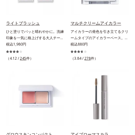
ソブテン、ヒアルロン酸Na、パル
イヤーで、幾通りもの旬なアイメイ
ミチン酸エチルヘキシル、ジメチル
クをお楽しみください。
シリル化シリカ、BG、ペンチレン
グリコール
ライトブラッシュ
マルチクリームアイカラー
ひと塗りでパッと晴れやかに。洗練
アイカラーの発色を引き立てるクリ
印象を一気に格上げする大人チーク
ームタイプのアイカラーベース。ア
の決定版 。くすみを払って美肌に
税込1,980円
イカラーの発色とツヤめきを最大限
税込880円
見せ、透け感のある自然な色づきで
に引き立てる、クリームタイプのア
イキイキした表情が際立つチークで
イカラーベースです。アイカラーの
（4.12 /
245
件）
（3.84 /
278
件）
す。光を調整してやわらかに輝き、
ベースに仕込めば、目元のくすみを
じわりと血色風の色づきに仕上がる
払ってナチュラルにトーンアップ。
ヒミツは、特殊加工パール。表面を
アイカラーの発色を高め、化粧のり
コーティングして光の正反射を抑
をUPさせます。さらに肌にしっか
え、ギラつきのない内からにじむよ
り密着して、アイカラーのもちも高
うな穏やかな発色を実現しました。
めます。単品使いももちろんOK！
チークでありながらうるおいをもた
繊細なパールが角度によって瞬き、
らし、肌とのフィット感がUP。ひ
目元を立体的に見せてくれます。
と塗りでパッと晴れやかな表情に格
上げするカラーが長持ちします。
グロウスキンコンパクト
アイブローマスカラ