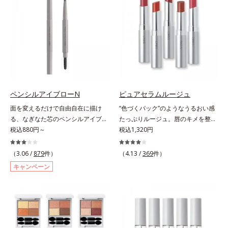
による唇の乾燥を防ぐため、一部の
ラスできます。アイラインを描いた
色素に特殊コーティング処理(*4)を
後に、後ろに付いているチップでま
施し、さらに3種のうるおい・保護
つ毛の間を埋めるようにぼかせば、
成分(*5)も配合。しっとり感をキー
ぱっちりと際立つナチュラルな目元
プし、ぷるんとした唇に。さっとひ
が完成します。汗や涙、皮脂にも強
と塗りするだけで、くすみやすい大
く、美しい仕上がりを長時間キー
人の肌に血色感を与え、唇を自然に
プ。目元ケア成分(*)で目元の負担も
美しく彩る色設計です。*1 メイク
軽減します。※中身を取り替えられ
効果による*2 水添ポリイソブテン
るリフィルをご用意しています。*
ペンシルアイブローN
ピュアセラムルージュ
*3 色みのこと*4 トリエトキシカプ
パンテノール配合＝保湿成分
面を変えるだけで自由自在に描け
“色づくパック”のようなうるおい感
リリルシラン配合＝保湿成分*5 ス
る、なぎなた芯のペンシルアイブロ
たっぷりルージュ。唇のキメを整え
クワラン、ヒアルロン酸Na、加水
ー。角度を変えるだけで自由自在に
税込880円～
リップの土台をつくり鮮やかな発色
税込1,320円
分解コラーゲン
描けるペンシルアイブローです。な
を叶えます。唇にたっぷりうるおい
ぎなた芯だから、接地面を変えるだ
を与えながら鮮やかに色づく、スキ
（3.06 /
879
件）
（4.13 /
369
件）
けで太い線から細い線まで、テクニ
ンケア発想の美発色ルージュ(口紅)
キャンペーン
ックいらずで簡単に。スムースライ
です。荒れやすいデリケートな唇の
ン成分(*)配合で、毛の1本1本まで
キメを整えて、リップの土台をつく
軽やかに描けます。ペンシルの後ろ
ります。乾燥や凹凸などの唇悩みを
にはスクリューブラシが付いている
解決(*1)する「リップトリートメン
ので、毛流れを整えたり、色をなじ
ト成分(*2)」や、鮮やかな発色で、
ませたり、ラインをぼかしたりと大
均一な質感に整った唇にのせること