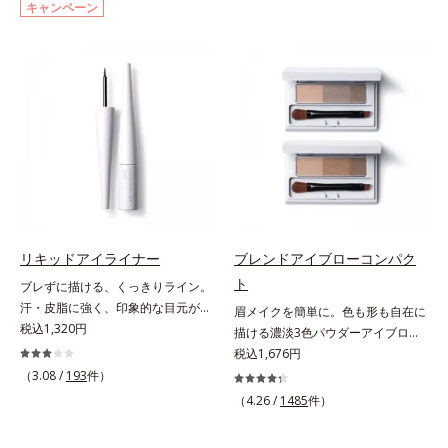
キャンペーン
い眉をしっかり守るウォータープル
とダマのない仕上がりに。まるでレ
ーフタイプながら、通常のクレンジ
フ板のように瞳に輝きを映し込みま
ングで簡単に落とすことができま
す。さらに、ロングとボリューム、
す。速乾性のサラッとした透明の液
服や気分に合わせて1本で2つの仕上
なので、塗ったことを忘れてしまう
がりが楽しめる2wayブラシを採用
くらい自然な仕上がり。毎日使うも
しました。ひと塗りでまつ毛を根元
のだから、肌へのやさしさも考慮
から持ち上げて、美しくセパレート
し、植物性保湿成分・ユリエキスを
させ、瞳への輝きをサポートしま
配合しています。
す。しなやかにカールをキープし、
汗や皮脂に強いウォータープルーフ
タイプながら、お湯だけで簡単にオ
フできます。
リキッドアイライナー
ブレンドアイブローコンパク
ト
ブレずに描ける、くっきりライン。
汗・皮脂に強く、印象的な目元が続
眉メイクを簡単に。色も形も自在に
く。なめらかなタッチでブレずに美
税込1,320円
描ける濃淡3色パウダーアイブロ
しいラインが簡単に描ける、リキッ
ー。眉は髪の色に合わせると自然。
税込1,676円
ドタイプのアイライナーです。シャ
濃淡3色セットなら、混ぜ方次第で
（3.08 /
193
件）
ープなラインで印象的な目元を演出
自分にぴったりの眉色が作れます。
（4.26 /
1485
件）
します。毛の太さ・長さ・量と、最
さらに眉頭は薄く、眉山〜眉尻は濃
も描きやすいバランスの筆を採用。
いめの自然なグラデーションもお手