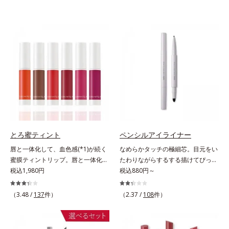
とろ蜜ティント
ペンシルアイライナー
唇と一体化して、血色感(*1)が続く
なめらかタッチの極細芯。目元をい
蜜膜ティントリップ。唇と一体化し
たわりながらするする描けてぴった
て色落ちしにくいティント処方とう
税込1,980円
り密着。するする描けてぴったり密
税込880円～
るおいを両立した、ティントリップ
着。なめらかタッチの極細芯アイラ
です。色が長時間唇に密着するオイ
イナーです。繊細な目のキワにも優
（3.48 /
137
件）
（2.37 /
108
件）
ル(*2)配合だから色落ちしにくく、
しいタッチでするっと描けて、どん
果物の蜜を凝縮したような(*3)みず
なラインも自由自在。難しいテクニ
みずしい発色が続きます。また色素
ックなしで、目元に自然な陰影をプ