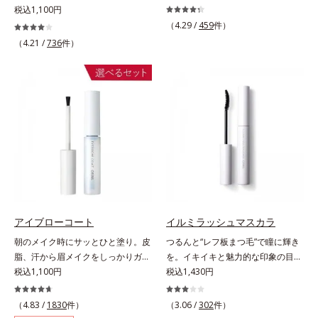
で、ひとはけするだけで肌に溶け込
れぞれの“わたしに似合う！”を叶え
税込1,100円
むように美しく発色。柔らかく自然
る、絶妙な2色セットのデイリーア
（4.29 /
459
件）
なツヤが表情に立体感とメリハリを
イカラーです。自由に使い回せる濃
（4.21 /
736
件）
与え、小顔印象を演出します。チー
淡の組み合わせは、指でササッとラ
クカラーは肌色を明るくきれいに見
フに重ねるだけで美しいグラデーシ
せ、健康的な表情に。
ョンが作れて、瞳の印象を確実に
UP。重ね方次第で印象の異なる仕
上がりが可能で、毎日のメイクがも
っと楽しくなります。それぞれの肌
色を考えたこだわりの色設計だか
ら、冒険カラーも肌にすんなりなじ
み、立体的で華やかな目元に仕上が
ります。容器の中でプレスされた粉
体が、塗布時にプレス圧から解放さ
れて丸い粉体になる「バウンスロー
アイブローコート
イルミラッシュマスカラ
ルパウダー」を採用しました。肌の
朝のメイク時にサッとひと塗り。皮
つるんと“レフ板まつ毛”で瞳に輝き
上で転がりやすく、ひと塗りでふわ
脂、汗から眉メイクをしっかりガー
を。イキイキと魅力的な印象の目元
っとのび広がります。
ド！。メイク時に描いた眉の上から
税込1,100円
へ。“レフ板まつ毛”で瞳に光を映り
税込1,430円
サッとひと塗りするだけで、描いた
込ませ、印象的な目元に魅せるマス
ままの美しい眉を長時間キープしま
カラです。特殊な板状の粉体がまつ
（4.83 /
1830
件）
（3.06 /
302
件）
す。汗、皮脂、こすれなどから美し
毛に均一に密着することで、つるん