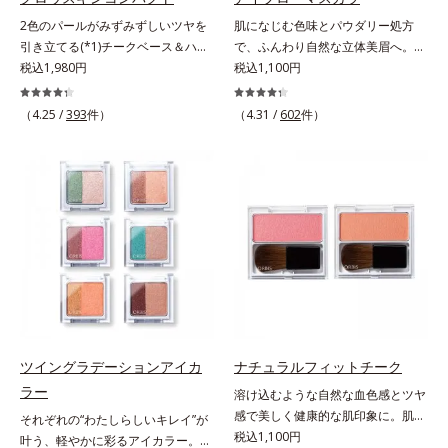
2色のパールがみずみずしいツヤを
肌になじむ色味とパウダリー処方
引き立てる(*1)チークベース＆ハイ
で、ふんわり自然な立体美眉へ。使
ライト。ベースメイクの仕上げに重
税込1,980円
いやすさと仕上がりの美しさを追求
税込1,100円
ねれば、みずみずしいツヤが表情を
した眉マスカラです。日本人の肌に
一段と魅力的に引き立てる、チーク
自然になじむ、色調と彩度にこだわ
（4.25 /
393
件）
（4.31 /
602
件）
ベース＆ハイライトです。チークベ
った絶妙な色展開。自眉をササッと
ースには血色感を再現するレッドパ
なぞるだけで、ふんわり質感と自然
ール、ハイライトには骨格や顔立ち
な眉色のあか抜け美人眉が完成しま
に合わせて立体感を強調するグリー
す。
ンパール。補色にあたる2色のパー
ルがお互いの鮮やかさを強調。絶妙
なコントラストでいきいきとした血
色感を再現しながら、みずみずしい
ツヤを演出します。さらにどのファ
ンデーションにもすっと溶け込む、
シンクロアタッチメント成分(*2)も
配合。パウダー、リキッド、どのタ
ツイングラデーションアイカ
ナチュラルフィットチーク
イプのファンデーションとも相性抜
ラー
溶け込むような自然な血色感とツヤ
群で、ヨレたりせず、きれいに仕上
感で美しく健康的な肌印象に。肌本
それぞれの“わたしらしいキレイ”が
がります。*1 メイク効果による*2
来の血色の仕組みに着目した設計
税込1,100円
叶う、軽やかに彩るアイカラー。そ
ジメチコン