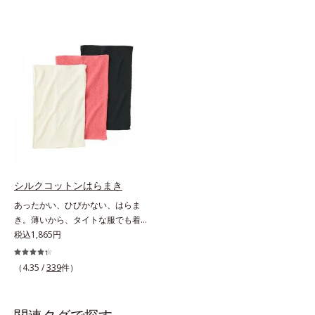
シルクコットンはらまき
あったかい、ひびかない、はらま
き。薄いから、タイトな服でも着こ
なしスマート。贅沢なダブル素材
税込1,865円
で、薄手なのに驚くほどポカポカ肌
側はシルク100％、表側はコットン
（4.35 /
339
件）
100％の贅沢なはらまきです。2つ
の生地の間に温かい空気をたっぷり
ためこむから、薄手なのに驚くほど