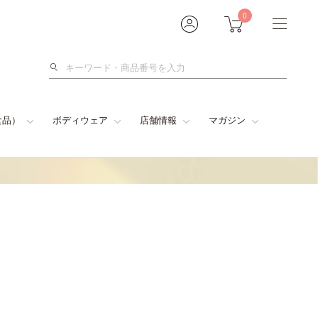
0
検
索
食品）
ボディウェア
店舗情報
マガジン