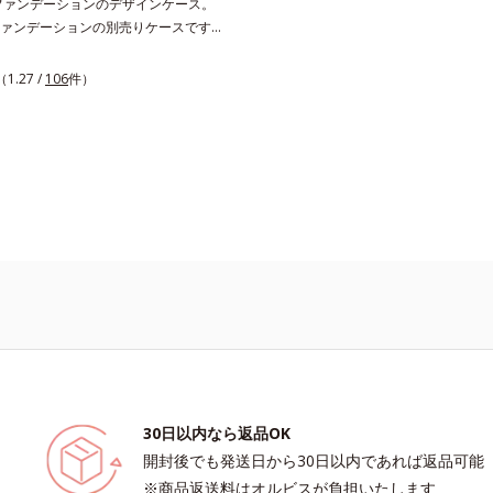
ファンデーションのデザインケース。
ァンデーションの別売りケースです。
使いやすい上品なシルバーの別売りケ
イムレスフィットファンデーション
（1.27 /
106
件）
ミアフィットファンデーション N共通
ぞれリフィルをセットしてご使用くだ
30日以内なら返品OK
開封後でも発送日から30日以内であれば返品可能
※商品返送料はオルビスが負担いたします