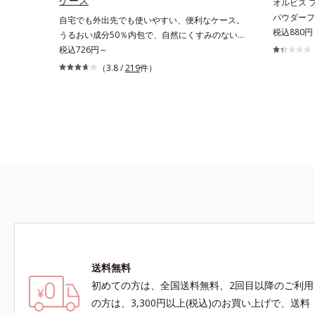
ケース
オルビス 
パウダーフ
自宅でも外出先でも使いやすい、便利なケース。
シンプルで
税込880円
うるおい成分50％内包で、自然にくすみのない
ースは、タ
透明美肌を実現する「ルースパウダー」の専用ケ
税込726円～
UV、カシ
ース（伸縮ネット、専用パフ付） うるおい成分
（3.8 /
219
件）
です。それ
50％内包で、携帯に便利なコンパクトタイプの
さい。
ふわふわパウダー「プレストパウダー」の専用ケ
ース（便利な鏡付）※パフは別売りになります。
送料無料
初めての方は、全国送料無料、2回目以降のご利用
の方は、3,300円以上(税込)のお買い上げで、送料