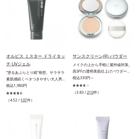
ッと密着する設計で、くずれにくい
ー(*)を配合。みずみずしく肌になじ
サラサラ肌をキープします。さらに
み、厚塗り感なくピタッと密着しま
くすみ補正パウダー(*3)配合で、皮
す。毛穴、シミ、くすみ、凹凸、色
脂や汗に濡れてもくすみにくく。2
ムラなどの大人の肌悩みをポンポン
種のパウダー(*4)がベールをまとう
するだけで簡単にカバーし、まるで
ように肌のノイズをふわっとカバー
素肌そのものが美しくなったよう
し、厚塗り感を軽減。粉っぽさを感
な、うるツヤ美肌を演出します。*
じさせない、軽やかな美肌に整えま
ラウロイルリシン配合＝肌なじみを
す。SPF30・PA+++で日中の紫外線
良くする仕上がり向上粉体
オルビス ミスター ドライタッ
サンスクリーン(R) パウダー
もしっかりカットします。※外観色
チ UVジェル
メイクの上から手軽に紫外線対策。
や肌に塗布した直後の色が濃く見え
高SPFの透明美肌仕上げパウダー。
“塗るあぶらとり紙”発想。サラサラ
ますが、肌になじんだ後の色みは他
メイクの上から手を汚さずに紫外線
税込330円～
素肌感続くベタつきやすい大人男性
のファンデーションと同等です。*1
対策ができるUVカットパウダーで
肌のための日焼け止めジェル。メン
税込1,980円
炭酸Ca配合＝化粧持ち向上粉体*2
す。“素肌のようななめらかな軽
ズブランド「オルビス ミスター」
（HDI/トリメチロールヘキシルラク
（3.83 /
210
件）
さ”と“高いUVカット効果”の両立を
の日焼け止めです。SPF50+・
トン）クロスポリマー、メタクリル
（4.52 /
107
件）
叶えました。持ち運びしやすいプレ
PA++++で紫外線からしっかりガー
酸メチルクロスポリマー配合＝化粧
ストタイプ。外出先でも、メイクの
ド。顔にもからだにも使え、クレン
持ち向上成分*3 合成フルオロフロ
上からササッとUVカットとお直し
ジングは不要。通勤にも長時間のレ
ゴパイト*4 密着カバーパウダー
が同時にできるお役立ちアイテムで
ジャーにも、毎日手軽にお使いいた
EX（アルミナ、ヒアルロン酸
す。毛穴や色ムラをカバーしながら
だけます。高いUVカット力を持つ
Na）、密着エアリーパウダー
も、素肌のような透明美肌を叶える
アイテムは本来多くのオイルが必要
EX（ポリアスパラギン酸Na、マイ