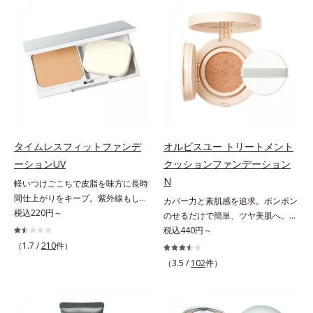
でくずれて毛穴に落ちたファンデー
ファンデが毛穴に落ちる隙をつくら
ションのすき間にフィットし、凹凸
ず、メイクのりがUPします。水分
や毛穴をフラットに整えます。また
と皮脂のバランスを整え、乾燥＆ベ
お直しと同時にうるおいを補給。さ
タつきレスに。さらに毛穴周りの肌
らに余分な皮脂を吸着して、水分と
にうるおいを与え、キュッと引き締
皮脂のバランスをコントロールし、
め＆ハリ感をUPさせます。また皮
メイクがくずれにくい肌へ。“立て
脂を感知するとギュッと固まる膜を
直す”ことにこだわった設計で、メ
採用。ファンデーションのくずれや
イクがくずれた肌にすんなりなじ
毛穴落ちを防ぎ、キレイが長持ちし
み、ポンポンするだけでキレイが復
ます。軽やかにのびるリキッドが肌
タイムレスフィットファンデ
オルビスユー トリートメント
活します。リキッド、クッション、
にほわっとべールをかけて、肌キメ
ーションUV
クッションファンデーション
パウダー、どんなファンデーション
がふっくら整うかのよう(*3)。つっ
N
軽いつけごこちで皮脂を味方に長時
の上に重ねてもOK。携帯に便利な
ぱらないここちよい密着感で、さま
間仕上がりをキープ。紫外線もしっ
コンパクトタイプです。
カバー力と素肌感を追求。ポンポン
ざまなタイプのファンデと併用でき
かりカットするファンデーション。
税込220円～
のせるだけで簡単、ツヤ美肌へ。カ
ます。毛穴が気になる箇所への部分
皮脂を味方に軽やかな仕上がりが続
バー力と素肌感を両立する、簡単ツ
税込440円～
使いもOK。*1 ファンデーションが
く、UVカットパウダーファンデー
ヤ美肌クッションファンデーション
くずれて毛穴に落ちること*2 酸化
（1.7 /
210
件）
ションです。皮脂を吸着し密着力が
です。多方向へ光を拡散し、高いソ
チタン配合＝カバー力向上成分*3
（3.5 /
102
件）
上がる粉体(*1)と、サラサラ状態を
フトフォーカス効果で毛穴や色ムラ
メイク効果による
キープする(*2)2種の粉体で、ヨ
をふわりとカバーします。さらに肌
レ・テカリをブロック。素肌にピタ
との親和性が高いアミノ酸系パウダ