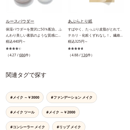
ひきしめる植物性ひきしめ成分配合
クリームのようにぴたっと密着。乾
で、テカリや化粧くずれも防ぎま
燥による小ジワを目立たなく(*1)
す。クリームをなじませると、さら
し、つるんとしたハリ肌に仕上げま
さらの感触のパウダーに変化。まる
す。むやみに隠すのではなくふわり
ルースパウダー
あぶらとり紙
でベルベットのようななめらか肌に
と光を拡散させ、メイク×スキンケ
保湿パウダーを贅沢に50％配合。ふ
すばやく、たっぷり皮脂がとれて、
整えるので、その後のファンデーシ
アのW効果で軽やかな美肌を印象づ
んわり美しい素肌のような質感にな
テカリ・化粧くずれなし！。繊維の
ョンのノリが格段にアップします。
けます。紫外線吸収剤フリーなのに
りながらもうるおいとツヤを叶える
税込440円～
長い麻を使用しそれを繰り返し叩い
税込325円～
高SPF値、さらにスキンプロテクト
フェイスパウダー。朝の仕上がりの
て作り上げる、伝統の「金箔打紙製
複合成分(*3)が、ブルーライト、紫
クオリティが全然違う！ まるで美
法」。京都の舞妓さんたちに昔から
（4.27 /
686
件）
（4.88 /
136
件）
外線、大気中の微粒子汚れなどの外
しい素肌のような質感を叶えるルー
愛用された高級あぶらとり紙と同じ
的ダメージから肌表面をガードしま
スパウダー（お粉）です。リキッド
製法で作りました。叩くほどに上が
す。【カバー効果】保湿性凹凸カバ
タイプのファンデーションを使って
る紙の繊維密度が、高い皮脂吸収力
関連タグで探す
ー複合成分(*4)肌悩みが気になる時
も、仕上げがパサパサのお粉ではせ
の秘密。また、繰り返し叩くことで
でも、ただ隠すだけでなく、乾きや
っかくのツヤが台無しに…。オルビ
表面の凹凸がなくなるので、肌あた
すい肌にうるおいを届けながら、光
スのルースパウダーは、ほんのり光
りがやわらかに。やぶれにくく丈夫
拡散効果で乾燥小ジワや毛穴もカバ
をまとったグロウニュアンスパウダ
になります。さらに「立体格子構
#メイク ～￥3000
#ファンデーション メイク
ーします。【ラスティング効果】皮
ーを新配合。リキッドのツヤ感を活
造」を採用し、肌にあたる表面積が
脂選択テカリ防止成分(*5)テカリの
かしながらも、ふんわりと軽やかな
多く、たくさんの皮脂を一瞬でキャ
主成分を選択的に吸収し、うるおい
#メイク ツール
#メイク ～￥2000
サラツヤ肌へと、仕上がり質感を格
ッチします。1枚でたっぷり使える
はしっかり残すことでカバー力を保
上げします。うるおいパウダーを
大判サイズ（95mm×95mm）で
ちます。*1 メイク効果による*2 角
50％配合し、さらに浸透型ヒアルロ
す。
#コンシーラー メイク
#リップ メイク
層の範囲内*3 スキンプロテクト※