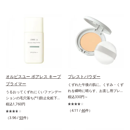
オルビスユー ポアレス キープ
プレストパウダー
プライマー
くずれた午後の肌に。くすみ・くず
れを瞬時に晴らす、お直し用プレス
うるおってくずれにくいファンデー
トパウダー。くすみ・くずれを瞬時
税込330円～
ションの毛穴落ち(*1)防止化粧下
に晴らす、お直し用のプレストパウ
地。ファンデーションの毛穴落ち
税込1,760円
ダーです。朝のメイクから時間が経
(*1)防止化粧下地です。毛穴
（4.11 /
46
件）
った肌は、どんよりくすんだ肌曇り
1/10000サイズのマイクロカバー成
（3.96 /
93
件）
状態。そんな朝と午後の肌状態の違
分(*2)が毛穴をカバー。毛穴をフラ
いに着目しました。乾燥や皮脂分泌
ットに整えてつるんとなめらかに。