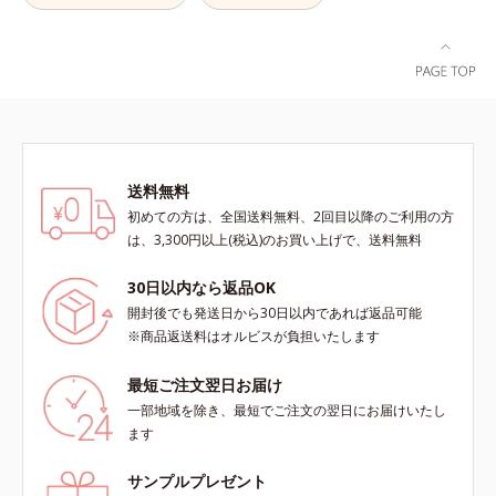
ン酸エキスも加えることで、お粉な
複合成分配合＝肌を保護し、乾燥を
がら肌をしっとりと仕上げます。
防ぐ複合成分 ※ ビルベリー葉エ
キス、タベブイアインペチギノサ樹
皮エキス*4 グリセリルグルコシド
（保湿成分）、（ジメチコン／ビニ
ルジメチコン）クロスポリマー、ジ
メチコン（カバー成分）*5 アクリ
レーツコポリマー
送料無料
初めての方は、全国送料無料、2回目以降のご利用の方
は、3,300円以上(税込)のお買い上げで、送料無料
30日以内なら返品OK
開封後でも発送日から30日以内であれば返品可能
※商品返送料はオルビスが負担いたします
最短ご注文翌日お届け
一部地域を除き、最短でご注文の翌日にお届けいたし
ます
サンプルプレゼント