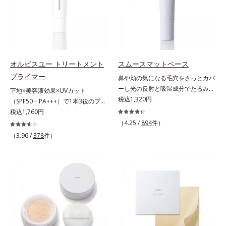
秘密は「スムースヴェールパウダー
ですが、オルビス ミスターは少な
カ）配合＝仕上がり向上成分
(*1)」にあります。7種の球状粉体
いオイル(*1)でも多くのUVカット成
(*2)が凹凸を埋めて、肌に薄いヴェ
分を抱え込む技術を採用しました。
ールをかけるようにカバー。さらに
さらに皮脂吸着パウダー(*2)も配
板状粉体が光を反射して、すっぴん
合。ベタつきにくいみずみずしい使
肌のようなナチュラルなツヤ感を演
用感で、塗ることでスキンケア後の
オルビスユー トリートメント
スムースマットベース
出します。また、皮脂を吸着する
ようなサラサラ肌が続きます。大人
プライマー
鼻や頬の気になる毛穴をさっとカバ
「あぶらとりパウダー(*3)」を配合
男性の悩み、シミ(*3)とテカリ(*4)
ーし光の反射と吸湿成分でたるみ毛
下地×美容液効果×UVカット
し、くずれ＆テカリを防いでサラサ
の両方に応えるアイテムです。*1
穴もふんわり一掃。肌になじむクリ
税込1,320円
（SPF50・PA+++）で1本3役のプラ
ラ肌が長時間続きます。パウダータ
自社比較*2 アクリレーツコポリマ
ーム状の部分用化粧下地。小鼻や頬
イマー。凹凸をつるんとなめらかに
税込1,760円
イプながら、SPF50+・PA++++。パ
ー配合＝化粧持ち向上成分*3 日焼
の気になる毛穴にさっと塗るだけ
(*1)整え、化粧ノリUPの高機能化粧
ウダーならではの軽いつけごこち
（4.25 /
894
件）
けによるシミ予防*4 皮脂吸着によ
で、毛穴が隠せる部分用化粧下地。
下地。“塗るたび高まる、素肌の美
で、日焼け止めが苦手な方にもおす
るテカリ防止
（3.96 /
378
件）
光を操るパウダーの働きで光を強力
しさ” 肌本来の美しさを引き出す
すめです。水や汗に強いスーパーウ
に乱反射させ、毛穴をふんわりぼか
『オルビスユー』発想で、乾燥によ
ォータープルーフ(*4)だから、レジ
します。さらに乾燥を感じたら水分
る小ジワをカバーしてハリ肌に整え
ャーにも大活躍してくれます。*1
を吸湿して補う成分により、乾燥に
る高機能化粧下地毛穴や小ジワの凹
シリカ、セルロース、窒化ホウ素配
よって目立ちやすい頬のたるみ毛穴
凸をつるんとなめらかに(*1)。スキ
合＝セミマット肌を叶える球状と板
もふんわり一掃。するんとハリ感の
ンケア発想の化粧下地です。保湿成
状の粉体*2 シリカ6種類、セルロー
ある肌に整えます。絶妙ベージュ色
分が肌全層(*2)に働きかけて、肌の
ス*3 シリカ配合＝皮脂を吸着する
で、黒ずみもカバー。肌をキュッと
うるおいをグンとアップ＆リッチな
粉体*4 化粧持ち性能