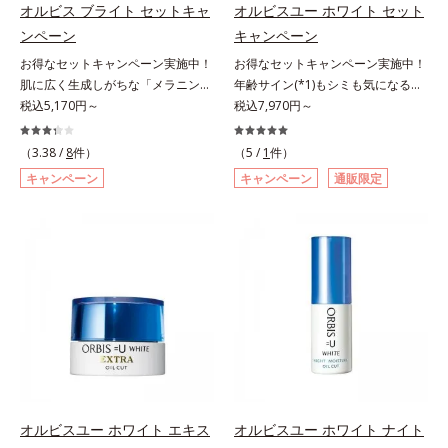
て「高圧処理ビタミンC(*7)」を採
C(*7)」を採用。肌奥(*5)まで浸透
オルビス ブライト セットキャ
オルビスユー ホワイト セット
コリン・メタクリル酸ブチル共重合
用。肌奥(*6)まで浸透し、シミやソ
し、シミやソバカスの原因となるメ
ンペーン
キャンペーン
体液*2 メラニンの生成を抑え、シ
バカスの原因となるメラニンの生成
ラニンの生成を食い止めます。また
ミ・ソバカスを防ぐ*3 日本化粧品
お得なセットキャンペーン実施中！
お得なセットキャンペーン実施中！
を食い止めます。またオルビス独自
オルビス独自成分の「ブライトVC
業界で初めてメラニンの第三のルー
肌に広く生成しがちな「メラニンに
年齢サイン(*1)もシミも気になる方
成分の「ブライトVCコンプレック
コンプレックス(*8)」が、透明感を
トに着目し、日本放射線影響学会第
じみ(*1)」の原因をブロック(*2)！
税込5,170円～
へ。ベニバナエキスとアルブチンの
税込7,970円～
ス(*8)」が、透明感を阻害する原因
阻害する原因(*9)にアプローチしま
53回大会で2010年10月に初めて発
澄み渡る輝き透明肌(*3)へ。業界初
Wケアで、若々しい透明美肌へ導く
(*9)にアプローチします。さらに肌
す。さらに肌表面のなめらかさやみ
表したこと*4 うるおいにより透明
(*4)知見「メラニンの第三のルー
スキンケアシリーズ。若々しく透明
表面のなめらかさやみずみずしさを
（3.38 /
8
件）
ずみずしさをサポートするために、
（5 /
1
件）
感のある肌*5 うるおいによる*6 メ
ト」である「横のひろがり」に着目
感のある美肌を構成する要素と、年
サポートするために、肌荒れ防止有
肌荒れ防止有効成分と速効性と持続
キャンペーン
キャンペーン
通販限定
ラノサイトまで*7 シミ・ソバカス
して、全方位から透明肌を目指すブ
齢肌のメラニン生成にアプローチし
効成分と速効性と持続性、2種の保
性、2種の保湿成分も配合し、透明
が肌表面にあらわれること*8 L-ア
ライトニングケア(*5)シリーズで
て、明るくなめらかな肌へ導くスキ
湿成分も配合し、透明感を包括的に
感を包括的にサポート。全方位ケア
スコルビン酸 2-グルコシド*9 L-ア
す。受けてしまった紫外線ダメージ
ンケアシリーズです。「オルビスユ
サポート。全方位ケアのアプローチ
のアプローチによって、肌本来の輝
スコルビン酸 2-グルコシド、パウダ
をきっかけに、肌深く(*6)では「メ
ー」の理論を応用し、全方位的に肌
によって、肌本来の輝きを生かして
きを生かして澄み渡る、輝き透明肌
ルコ樹皮エキス、油溶性甘草エキス
ラニンにじみ(*1)」が発現。シミや
の底上げを図ります。さらに、シミ
澄み渡る、輝き透明肌を叶えます。
を叶えます。L＝さっぱりタイプ
(2)*10 乾燥など
ソバカスという「点」だけでなく、
と年齢の関係に着目。点在するシミ
L＝さっぱりタイプ（脂性肌～普通
（脂性肌～普通肌）M＝しっとりタ
透明感のなさなどの「面」での透明
だけでなく、メラニンが蓄積しがち
肌）M＝しっとりタイプ（普通肌～
イプ（普通肌～乾性肌）*1 メラニ
感を阻害する原因を引き起こしてい
な年齢肌(*2)の“メラニンメタボ
乾性肌）*1 シミ・ソバカスが肌表
ンの生成を抑え、シミ・ソバカスを
ることがわかりました。そこでオル
(*3)”にアプローチして、澄みわたる
面にあらわれること*2 メラニンの
防ぐ*2 日本化粧品業界で初めてメ
ビス ブライト シリーズは「メラニ
美肌を目指します。*1 乾燥やキメ
生成を抑え、シミ・ソバカスを防ぐ
ラニンの第三のルートに着目し、日
ンにじみ」に着目して「高圧処理ビ
の乱れ、ハリ不足など*2 年齢を重
*3 うるおいにより透明感のある肌
本放射線影響学会第53回大会で
タミンC(*7)」を採用。肌奥(*6)まで
ねた肌*3 メラニンが過剰に生成す
*4 日本化粧品業界で初めてメラニ
2010年10月に初めて発表したこと
オルビスユー ホワイト エキス
オルビスユー ホワイト ナイト
浸透し、シミやソバカスの原因とな
る状態
ンの第三のルートに着目し、日本放
*3 うるおいにより透明感のある肌