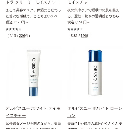
トラ クリーミーモイスチャー
モイスチャー
るメラニンの生成を食い止めます。
射線影響学会第53回大会で2010年
*4 うるおいによる*5 メラノサイト
まるで美容マスク。保湿にこだわっ
夜の集中ケアで睡眠中の肌を整え
またオルビス独自成分の「ブライト
10月に初めて発表したこと*5 うる
まで*6 シミ・ソバカスが肌表面に
た贅沢な感触で、ここちよいスペシ
る。翌朝、驚きの透明感とやわらか
VCコンプレックス(*8)」が、透明感
おいによる*6 メラノサイトまで*7
あらわれること*7 L-アスコルビン
ャルケアを。若々しく透明感のある
税込3,520円～
さを感じて。若々しく透明感のある
税込3,190円～
を阻害する原因(*9)にアプローチし
L-アスコルビン酸 2-グルコシド*8
酸 2-グルコシド*8 L-アスコルビン
美肌を構成する要素と、年齢肌(*1)
美肌を構成する要素と、年齢肌(*1)
ます。さらに肌表面のなめらかさや
L-アスコルビン酸 2-グルコシド、パ
酸 2-グルコシド、パウダルコ樹皮エ
のメラニン生成にアプローチして、
のメラニン生成にアプローチして、
みずみずしさをサポートするため
（4.13 /
226
件）
（3.81 /
196
件）
ウダルコ樹皮エキス、油溶性甘草エ
キス、油溶性甘草エキス(2)*9 乾燥
明るくなめらかな肌へ導くスキンケ
明るくなめらかな肌へ導くスキンケ
に、肌荒れ防止有効成分と速効性と
キス(2)*9 乾燥など
など※ウォッシュには高圧処理ビタ
アシリーズです。「オルビスユー」
アシリーズです。「オルビスユー」
持続性、2種の保湿成分も配合し、
ミンCとブライトVCコンプレックス
の理論を応用し、全方位的に肌の底
の理論を応用し、全方位的に肌の底
透明感を包括的にサポート。全方位
は配合されていません。
上げを図ります。さらに、シミと年
上げを図ります。さらに、シミと年
ケアのアプローチによって、肌本来
齢の関係に着目。点在するシミだけ
齢の関係に着目。点在するシミだけ
の輝きを生かして澄み渡る、輝き透
でなく、メラニンが蓄積しがちな年
でなく、メラニンが蓄積しがちな年
明肌を叶えます。L＝さっぱりタイ
齢肌の“メラニンメタボ(*2)”にアプ
齢肌の“メラニンメタボ(*2)”にアプ
プ（脂性肌～普通肌）M＝しっとり
ローチして、澄みわたる美肌を目指
ローチして、澄みわたる美肌を目指
タイプ（普通肌～乾性肌）*1 シ
します。*1 年齢を重ねた肌*2 メラ
します。*1 年齢を重ねた肌*2 メラ
ミ・ソバカスが肌表面にあらわれる
ニンが過剰に生成する状態*3 メラ
ニンが過剰に生成する状態
こと*2 メラニンの生成を抑え、シ
ニンの生成を抑え、シミ・ソバカス
ミ・ソバカスを防ぐ*3 うるおいに
を防ぐ*4 コラーゲン・トリペプチ
よる透明感のある肌*4 日本化粧品
オルビスユー ホワイト デイモ
オルビスユー ホワイト ローシ
ド Ｆ
業界で初めてメラニンの第三のルー
イスチャー
ョン
トに着目し、日本放射線影響学会第
紫外線ダメージを防ぎながら、美白
美白(*1)や保湿の成分がぐんぐん浸
53回大会で2010年10月に初めて発