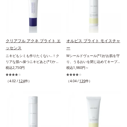
ッと密着。水ハリ膜が肌のうるおい
ヴァイタルトリートメントクリーム
ラニンの生成を抑え、シミ・ソバカ
ぐ（ウォッシュ除く）*2 オルビス
をキープしながら、やわらかさをア
「オルビスアンバー ヴァイタルト
スを防ぐ（ウォッシュを除く）*2
内スキンケアシリーズの保湿力*3
ップ。美白(*1)と保湿の両方にアプ
リートメントクリーム」は、1品
オルビス内スキンケアシリーズの保
年齢に応じたお手入れのこと*4 う
ローチする「トラネキサム酸-
で、化粧水、クリーム、シワ改善・
湿力*3 年齢に応じたお手入れのこ
るおいによる*5 乾燥、ハリ・ツヤ
SG(*3)」、肌荒れや日焼けによる肌
美白(*1)美容液、乳液・保湿液、ネ
と*4 剥がれずに肌に蓄積した古い
のなさ*6 乾燥による*7 保湿成分*8
のほてりを予防する「グリチルリチ
ッククリーム(*3)、パックの6役を
角層*5 乾燥による*6 洗浄によ
ロニセラカエルレア果汁、ノバラエ
ン酸ジカリウム(*4)」など、たっぷ
担い、複合的にアプローチ。Wナイ
る物理的効果*7 うるおいによる
キス配合＝うるおいを与えハリと透
クリアフル アクネ ブライト エ
オルビス ブライト モイスチャ
りの保湿成分が浸透しやすい肌環境
アシン(*4)によるシワ改善・シミ予
*8 乾燥、ハリ・ツヤのなさ*9
明感に満ちた肌へ導く保湿成分*9
ッセンス
ー
を叶えます。はじめはピタッと密着
防に加え、複合成分コラーゲンコン
保湿成分*10 ロニセラカエルレア
メマツヨイグサ抽出液、スイカズラ
ニキビもシミも作りたくない…！ク
Wシールドヴェール(*1)がお肌を守
するテクスチャーは、肌になじむご
プレックスSPが肌のハリを徹底サポ
果汁、ノバラエキス配合＝うるおい
エキス配合＝角層のすみずみまで水
リアな肌へ保つニキビあと(*1)ケア
り、うるおいを閉じ込めてキープす
とにもっちり質感に、最後はなめら
ート。肌なじみのよいクリーム構造
を与えハリと透明感に満ちた肌へ導
分・油分を保ち、ハリ・ツヤを与え
(*2)美容液。クリアな肌へ保つ、ニ
税込2,750円
る美白(*2)保湿液。業界初(*3)知見
税込1,980円～
かな水膜へと3変化。普段の保湿液
で角層まで保湿成分が浸透し、うる
く保湿成分*11 メマツヨイグサ抽
る保湿成分*10 気持ちのこと各商品
キビあと(*1)ケア(*2)美容液です。
「メラニンの第三のルート」である
をこのジェルにおきかえて塗って眠
おいをギュッと閉じ込めます。洗顔
出液、スイカズラエキス配合＝角層
の詳しい情報は商品ページをご覧く
ニキビあとをケアしてシミを予防す
「横のひろがり」に着目して、全方
るだけで、うるおいながらもベタつ
の後、これ1品だけでマルチにケ
のすみずみまで水分・油分を保ち、
ださい。・BEAUTY夏祭りは、こち
（4.02 /
124
件）
（4.04 /
139
件）
ることで、つるんと均一な美肌に整
位から透明肌(*4)を目指すブライト
かず、透明感のあるうるぷる肌へと
ア。うるおいのベールで守られた、
ハリ・ツヤを与える保湿成分*12
ら
えます。3種類のビタミンＣ誘導体
ニングケア(*5)シリーズです。受け
リカバリーします。*1 メラニンの
ハリ感のあるなめらかな肌を叶えま
気持ちのこと
(*3)でシミとソバカスを防ぎ、和漢
てしまった紫外線ダメージをきっか
生成を抑え、シミ・ソバカスを防ぐ
す。*1 メラニンの生成を抑え、シ
植物由来成分とコラーゲンでニキ
けに、肌深く(*6)では「メラニンに
*2 美白（メラニンの生成を抑え、
ミ・ソバカスを防ぐ*2 肌にハリを
ビ・肌荒れ予防と保湿にアプローチ
じみ(*7)」が発現。シミやそばかす
シミ・ソバカスを防ぐ）と保湿のこ
与え若々しい印象*3 首のうるおい
します。こっくりテクスチャーが肌
という「点」だけでなく、透明感の
と*3 明るく澄んだ肌を目指す保湿
ケアとして*4 ナイアシンアミド
の上でほぐれてするっとなじみ、ベ
なさなどの「面」での透明感を阻害
成分と、メラニンの生成を抑え、シ