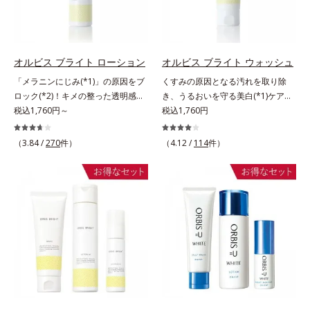
タつかず、みずみずしさとなめらか
する原因を引き起こしていることが
ミ・ソバカスを防ぐ美白有効成分を
さあふれるすこやかな肌に整えま
わかりました。そこでオルビス ブ
組み合わせた複合成分*4 グリチル
す。気になるスポットにご使用くだ
ライト シリーズは「メラニンにじ
リチン酸2K各商品の詳しい情報は商
さい。*1 ニキビあととは、色素沈
み」に着目して「高圧処理ビタミン
品ページをご覧ください。・
着のある肌ではなく、ニキビが治っ
C(*8)」を採用。肌奥(*6)まで浸透
BEAUTY夏祭りは、こちら
オルビス ブライト ローション
オルビス ブライト ウォッシュ
たあとの健常な状態に戻った肌のこ
し、シミやソバカスの原因となるメ
「メラニンにじみ(*1)」の原因をブ
くすみの原因となる汚れを取り除
とです。*2 日焼けによるメラニン
ラニンの生成を食い止めます。また
ロック(*2)！キメの整った透明感
き、うるおいを守る美白(*1)ケアシ
の生成を抑え、シミ・ソバカスを防
オルビス独自成分の「ブライトVC
(*3)のある肌印象へ導く美白(*2)化
税込1,760円～
リーズの洗顔料。業界初(*2)知見
税込1,760円
ぐ。ニキビ・肌荒れを防ぐ。保湿ケ
コンプレックス(*9)」が、透明感を
粧水。業界初(*4)知見「メラニンの
「メラニンの第三のルート」である
アのこと。*3 L-アスコルビン酸 2-
阻害する原因(*10)にアプローチし
第三のルート」である「横のひろが
「横のひろがり」に着目して、全方
（3.84 /
270
件）
（4.12 /
114
件）
グルコシド、リン酸L-アスコルビン
ます。さらに肌表面のなめらかさや
り」に着目して、全方位から透明肌
位から透明肌(*3)を目指すブライト
酸Mg、3-0-エチルアスコルビン酸
みずみずしさをサポートするため
を目指すブライトニングケア(*5)シ
ニングケア(*4)シリーズです。受け
に、肌荒れ防止有効成分と速効性と
リーズです。受けてしまった紫外線
てしまった紫外線ダメージをきっか
持続性、2種の保湿成分も配合し、
ダメージをきっかけに、肌深く(*6)
けに、肌深く(*5)では「メラニンに
透明感を包括的にサポート。全方位
では「メラニンにじみ(*1)」が発
じみ(*6)」が発現。シミやそばかす
ケアのアプローチによって、肌本来
現。シミやそばかすという「点」だ
という「点」だけでなく、透明感の
の輝きを生かして澄み渡る、輝き透
けでなく、透明感のなさなどの
なさなどの「面」での透明感を阻害
明肌を叶えます。L＝さっぱりタイ
「面」での透明感を阻害する原因を
する原因を引き起こしていることが
プ（脂性肌～普通肌）M＝しっとり
引き起こしていることがわかりまし
わかりました。そこでオルビス ブ
タイプ（普通肌～乾性肌）*1 γ－グ
た。そこでオルビス ブライト シリ
ライト シリーズは「メラニンにじ
ルタミン酸ポリペプチド、２－メタ
ーズは「メラニンにじみ」に着目し
み」に着目して「高圧処理ビタミン
クリロイルオキシエチルホスホリル