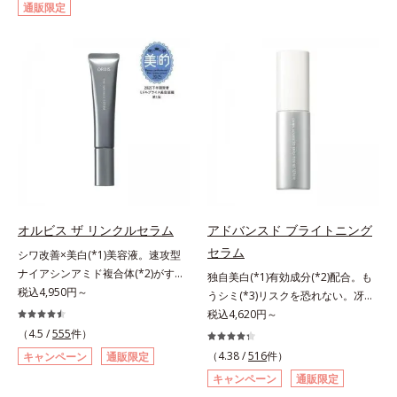
通販限定
して強固な膜を形成する技術「瞬間
対処するのではなく、肌で起きてい
オートディフェンステクノロジー
ることの根本原因に着目。加齢とと
(*4)」を搭載。紫外線を浴びた膜が
もに現れる年齢サイン(*5)について
厚く強靭に進化することで、紫外線
研究を進めたところ、弾力感のない
が強い環境でも汗やくずれから肌を
状態である「ハリのなさ」や、くす
守り、美容成分(*5)の浸透を促進
み(*6)などが現れている状態である
(*6)します。有効成分「ナイアシン
「透明感のなさ」が現れることで大
アミド」配合。真皮のコラーゲン産
人の肌印象に大きな影響を与えてい
生を促進し今あるシワを改善。メラ
ることが分かりました。そこでオル
ニンの受け渡しを抑制することで、
ビスユー ドットシリーズは美容成
未来のシミ・ソバカスも予防しま
分(*7)として「G.D.F.アクティベー
す。今あるシワも未来のシミにもア
ター(*8)」を配合。そして、従来か
オルビス ザ リンクルセラム
アドバンスド ブライトニング
プローチ。保湿成分が日中の肌にも
ら配合している美白有効成分「トラ
セラム
シワ改善×美白(*1)美容液。速攻型
うるおいを与え、明るくなめらかな
ネキサム酸」を配合しました。さら
ナイアシンアミド複合体(*2)がすば
肌へ導きます。さらに落ちにくくす
に、シリーズ共通の美容成分(*7)
独自美白(*1)有効成分(*2)配合。も
やく浸透(*3)。ピンと、パッと。大
税込4,950円～
るとキシキシし、塗りごこちを優先
「GLルートブースター(*9)」を配合
うシミ(*3)リスクを恐れない。冴え
人の肌にハリ感を。シワ改善×美白
すると膜がくずれやすくなる日焼け
することで、肌のふっくら感や透明
わたる透明美肌(*4)へ。先端肌科学
税込4,620円～
(*1)美容液。ポーラ化成 研究所の独
止めのジレンマを解消すべく試作を
感を叶えます。美白ケアしながら多
が導く、透明感あふれる輝き(*4)
（4.5 /
555
件）
自研究で見出した、速攻型ナイアシ
重ね、落ちにくくのびのよいみずみ
角的なエイジングケアが叶うシリー
へ。今の自分の肌も未来の肌もあき
（4.38 /
516
件）
キャンペーン
通販限定
ンアミド複合体(*2)と浸透サポート
ずしいテクスチャーを追求しまし
ズに。3ステップで上向き(*10)のハ
らめない、自分史上最高の冴えわた
キャンペーン
通販限定
成分(*4)を配合。シワ改善・美白の
た。まるで美容液級のなめらかさで
リと透明感を。効果的なシナジー設
る透明美肌(*4)を目指すには、美肌