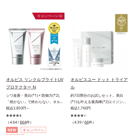
オルビス リンクルブライトUV
オルビスユー ドット トライア
プロテクター N
ル
シワ改善・美白(*1) × 防御力(*2)。
約7日間分のお試しセット。美白
「焼かない」で終わらない、オルビ
(*1)も叶える最高峰(*2)エイジング
ス最高峰(*3)日焼け止め。シワ改
税込3,850円～
ケア(*3)。ハリも透明感(*4)も結果
税込1,760円
善・美白(*1) × 防御力(*2)「焼かな
主義。年齢サイン(*5)の因子に着目
い」で終わらないオルビス最高峰
した肌科学エイジングケア(*3)シリ
（4.64 /
864
件）
（4.39 /
66
件）
(*3)顔用日焼け止めです。ポーラ化
ーズ。オルビスユー ドットシリー
NEW
キャンペーン
成の独自研究による、紫外線に反応
ズは、年齢による肌悩み一つ一つを