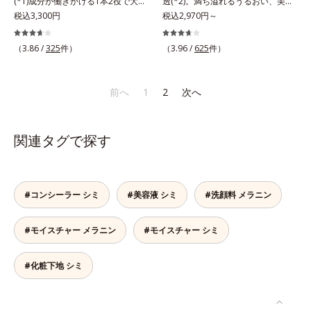
(*1)成分が働きかける1本2役で大人
透(*2)。満ち溢れるうるおい、美肌
表したこと*5 うるおいによる*6 メ
の肌を守りぬく。若々しく透明感の
税込3,300円
がやみつきに。若々しく透明感のあ
税込2,970円～
ラノサイトまで*7 L-アスコルビン
ある美肌を構成する要素と、年齢肌
る美肌を構成する要素と、年齢肌
酸 2-グルコシド*8 L-アスコルビン
(*2)のメラニン生成にアプローチし
(*3)のメラニン生成にアプローチし
（3.86 /
325
件）
（3.96 /
625
件）
酸 2-グルコシド、パウダルコ樹皮エ
て、明るくなめらかな肌へ導くスキ
て、明るくなめらかな肌へ導くスキ
キス、油溶性甘草エキス（2）*9 乾
ンケアシリーズです。「オルビスユ
ンケアシリーズです。「オルビスユ
燥など
ー」の理論を応用し、全方位的に肌
ー」の理論を応用し、全方位的に肌
前へ
1
2
次へ
の底上げを図ります。さらに、シミ
の底上げを図ります。さらに、シミ
と年齢の関係に着目。点在するシミ
と年齢の関係に着目。点在するシミ
だけでなく、メラニンが蓄積しがち
だけでなく、メラニンが蓄積しがち
関連タグで探す
な年齢肌の“メラニンメタボ(*3)”に
な年齢肌の“メラニンメタボ(*4)”に
アプローチして、澄みわたる美肌を
アプローチして、澄みわたる美肌を
目指します。*1 メラニンの生成を
目指します。*1 メラニンの生成を
抑え、シミ・ソバカスを防ぐ*2 年
抑え、シミ・ソバカスを防ぐ*2 角
#コンシーラー シミ
#美容液 シミ
#洗顔料 メラニン
齢を重ねた肌*3 メラニンが過剰に
層まで*3 年齢を重ねた肌*4 メラニ
生成する状態
ンが過剰に生成する状態
#モイスチャー メラニン
#モイスチャー シミ
#化粧下地 シミ