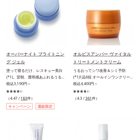
原因に着目。加齢とともに現れる年
いて研究を進めたところ、弾力感の
す。*1 メラニンの生成を抑え、シ
ラニンの生成を抑え、シミ・ソバカ
齢サインについて研究を進めたとこ
ない状態である「ハリのなさ」や、
ミ・ソバカスを防ぐ（ウォッシュを
スを防ぐ（ウォッシュを除く）*2
ろ、弾力感のない状態である「ハリ
くすみ(*6)などが現れている状態で
除く）*2 オルビス内スキンケアシ
オルビス内スキンケアシリーズの保
のなさ」や、くすみ(*5)などが現れ
ある「透明感のなさ」が現れること
リーズの保湿力*3 年齢に応じたお
湿力*3 年齢に応じたお手入れのこ
ている状態である「透明感のなさ」
で大人の肌印象に大きな影響を与え
手入れのこと*4 うるおいによる
と*4 角層まで*5 うるおいによ
が、大人の肌印象に大きな影響を与
ていることが分かりました。そこで
*5 乾燥、ハリ・ツヤのなさ*6
る*6 乾燥、ハリ・ツヤのなさ
えていることがわかりました。そこ
オルビスユー ドットシリーズは美
乾燥による*7 保湿成分*8 ロニ
*7 乾燥による*8 保湿成分*9
でオルビスユー ドットシリーズは
容成分(*7)として「G.D.F.アクティ
セラカエルレア果汁、ノバラエキス
ロニセラカエルレア果汁、ノバラエ
オーバーナイト ブライトニン
オルビスアンバー ヴァイタル
美容成分(*9)として「G.D.F.アクテ
ベーター(*8)」を配合。そして、従
配合＝うるおいを与えハリと透明感
キス配合＝うるおいを与えハリと透
グ ジェル
トリートメントクリーム
ィベーター(*10)」を配合。そし
来から配合している美白有効成分
に満ちた肌へ導く保湿成分*9 メマ
明感に満ちた肌へ導く保湿成分
塗って寝るだけ、レスキュー美白
うるおってシワ改善＆シミ予防
て、従来から配合している美白(*1)
「トラネキサム酸」を配合しまし
ツヨイグサ抽出液、スイカズラエキ
*10 メマツヨイグサ抽出液、スイ
(*1)。翌朝、透明感あふれるうるぷ
(*1)1品6役 オールインワンクリー
有効成分「トラネキサム酸」を配合
た。さらに、シリーズ共通の美容成
ス配合＝角層のすみずみまで水分・
カズラエキス配合＝角層のすみずみ
る肌を叶える、お守り涼感ジェルパ
税込3,190円～
ム。オルビスアンバーは、いつも⾃
税込4,400円～
しました。さらに、シリーズ共通の
分(*7)「GLルートブースター(*9)」
油分を保ち、ハリ・ツヤを与える保
まで水分・油分を保ち、ハリ・ツヤ
ック。紫外線を浴びた日の夜は、ひ
然体で美しくありたいと願う⼤⼈世
美容成分「GLルートブースター
を配合することで、肌のふっくら感
湿成分*10 気持ちのこと
を与える保湿成分*11 気持ちのこ
んやり気持ちいいジェルでお肌をレ
代に寄り添うブランドです。年齢印
(*11)」を配合することで、肌のふ
や透明感を叶えます。美白ケアしな
と
（4.47 /
183
件）
（4.3 /
361
件）
スキュー！ メラニンの産生指令が
象研究に基づいた肌サイエンスで、
っくら感や透明感を叶えます。美白
がら多角的なエイジングケアが叶う
キャンペーン
通販限定
活発になる夜の肌環境に着目して、
複合的なお悩みにアプローチ。大人
ケアしながら多角的なエイジングケ
シリーズに。3ステップで上向き
塗って眠るだけの簡単ケアで“潤白
世代の肌に向き合い、手軽なお手入
アが叶うシリーズに。3ステップで
(*10)のハリと透明感を。効果的な
(*2)ツヤ肌”へと整える夜用ジェルパ
れで賢いケアを。ライフスタイルに
上向き(*12)のハリと透明感を。効
シナジー設計で、あなたのエイジン
ックです。ぷるぷるジェルを肌にの
なじむ、若々しい印象(*2)作りのサ
果的なシナジー設計で、あなたのエ
グケアを応援します。*1 メラニン
せると、シートマスクのようにピタ
ポートをします。オルビスアンバー
イジングケアを応援します。*1 メ
の生成を抑え、シミ・ソバカスを防