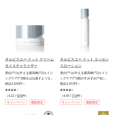
有効成分「ナイアシンアミド」の浸
肌にぴったり密着し、SPF50+・
計で、あなたのエイジングケアを応
の阻害要因となるうるおい不足やシ
透スピードがアップ(*5)し、浸透し
PA++++という高い紫外線カット力
援します。*1 メラニンの生成を抑
ミを予防するお手入れを続けること
にくい大人肌の深く(*3)まで素早く
ながら、白浮きしにくい処方に。シ
え、シミ・ソバカスを防ぐ（ウォッ
が大切だと考えました。そこで、ポ
届けます。真皮のコラーゲン産生を
ワ改善・美白を叶えながら、紫外線
シュ除く）*2 オルビス内スキンケ
ーラ・オルビスグループ独自の美白
促進し、年齢とともに刻まれる深い
を味方にしてあなたの肌を守る最高
アシリーズの保湿力*3 年齢に応じ
(*1)有効成分「m-ピクセノール（デ
悩みのシワを改善しながら、過剰な
峰顔用日焼け止めです。*1 メラニ
たお手入れのこと*4 うるおいによ
クスパンテノールW）」を配合。シ
メラニン生成を防ぎ未来のシミ・ソ
ンの生成を抑え、シミ・ソバカスを
る*5 乾燥、ハリ・ツヤのなさ
ミの原因になると考えられる“メラ
バカスを予防します。さらに独自研
防ぐ*2 化粧膜のくずれにくさ、肌
*6 乾燥による*7 保湿成分*8
ニンの塊”を居座らせない(*1)、粉砕
究に基づいた浸透型ハリ保湿成分
をうるおして保護すること*3 オル
ロニセラカエルレア果汁、ノバラエ
と排出サポート(*5)の2ステップで
(*6)で大人肌にハリ感をプラス。す
ビス内最高の紫外線カットレベル*4
キス配合＝うるおいを与えハリと透
メラニンの蓄積を抑え、シミ・ソバ
るっと伸び広がるテクスチャー
紫外線に瞬時に反応して、膜が厚く
明感に満ちた肌へ導く保湿成分*9
カスを防ぎます。さらに、「アルテ
オルビスユー ドット クリーム
オルビスユー ドット エッセン
で、"顔全体にご使用いただける設
なり始めることおよび表面に新たな
メマツヨイグサ抽出液、スイカズラ
アネスレ(*6)」を配合し、うるおい
モイスチャライザー
スローション
計"。見えているシワはもちろん、
膜ができ始めることで膜が強くくず
エキス配合＝角層のすみずみまで水
に満ちた自分本来の澄み渡るような
自分では気づきにくい死角のシワの
れにくくなり、密閉することで保湿
分・油分を保ち、ハリ・ツヤを与え
美白(*1)も叶える最高峰(*2)エイジ
美白(*1)も叶える最高峰(*2)エイジ
透明感を目指します。手に取った
改善にも効果を発揮します。*1 メ
成分を浸透促進すること（角層ま
る保湿成分*10 気持ちのことアレ
ングケア(*3)指をはね返すような弾
ングケア(*3)肌のすみずみ(*4)にし
時、なじませた時、後肌、と3段階
ラニンの生成を抑え、シミ・ソバカ
で）*5 保湿成分*6 角層まで＜使用
ルギーテスト済＝全ての方にアレル
力感が宿るハリ感 濃密フィットク
税込3,630円～
みわたるうるおい充満ローション。
税込3,410円～
に変化するテクスチャーは、肌にす
スを防ぐ*2 ナイアシンアミド（有
量目安＞大きめのパール1粒程度
ギーが起こらないということではあ
リーム。ハリも透明感(*4)も結果主
ハリも透明感(*5)も結果主義。年齢
ばやくなじみ、毎日の美白ケアを楽
効成分）、水添大豆リン脂質、フィ
※全顔使用の場合＜使用ステップ＞
りません。
義。年齢サイン(*5)の因子に着目し
サイン(*6)の因子に着目した肌科学
しくする使いごこちを叶えました。
（4.22 /
676
件）
（4.43 /
719
件）
トステロール、水（基剤）、
洗顔料 ⇒ 化粧水 ⇒ 保湿液 ⇒オル
た肌科学エイジングケア(*3)シリー
エイジングケア(*3)シリーズ。オル
*1 メラニンの蓄積を抑え、シミ・
キャンペーン
通販限定
キャンペーン
通販限定
BG（保湿）*3 角層まで*4 K石けん
ビス リンクルブライトUVプロテク
ズ。オルビスユー ドットシリーズ
ビスユー ドットシリーズは、年齢
ソバカスを防ぐ*2 デクスパンテノ
素地、ホホバアルコール、トリステ
ター N各商品の詳しい情報は商品ペ
は、年齢による肌悩み一つ一つを対
による肌悩み一つ一つを対処するの
ールW*3 これからできるシミのこ