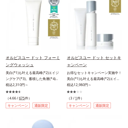
アリン酸デカグリセリル（基剤）*5
ージをご覧ください。・BEAUTY夏
処するのではなく、肌で起きている
ではなく、肌で起きていることの根
と*4 うるおいによる透明感のある
角層の範囲内における自社従来品処
祭りは、こちら
ことの根本原因に着目。加齢ととも
本原因に着目。加齢とともに現れる
肌*5 ターンオーバーを促進して、
方との比較*6 ドクダミエキス、シ
に現れる年齢サインについて研究を
年齢サインについて研究を進めたと
メラニンの塊を微細化すること*6
クロヘキサンジカルボン酸ビスエト
進めたところ、弾力感のない状態で
ころ、弾力感のない状態である「ハ
アルテアエキス配合＝保湿成分各商
キシジグリコール（保湿）＜使用量
ある「ハリのなさ」や、くすみ(*6)
リのなさ」や、くすみ(*7)などが現
品の詳しい情報は商品ページをご覧
目安＞パール1粒程度＜ご使用ステ
などが現れている状態である「透明
れている状態である「透明感のな
ください。・BEAUTY夏祭りは、こ
ップ＞洗顔料 ⇒ 化粧水 ⇒ ザ リン
感のなさ」が、大人の肌印象に大き
さ」が、大人の肌印象に大きな影響
ちら
クルセラム ⇒ 保湿液＜1商品あたり
な影響を与えていることがわかりま
を与えていることがわかりました。
の使用回数＞通常サイズ：約90回
した。そこでオルビスユー ドット
そこでオルビスユー ドットシリー
（1.5ヵ月程度）ラージサイズ：約
シリーズは美容成分(*7)として
ズは美容成分(*8)として「G.D.F.ア
オルビスユー ドット フォーミ
オルビスユー ドット セットキ
180回（3ヵ月程度）各商品の詳し
「G.D.F.アクティベーター(*8)」を
クティベーター(*9)」を配合。そし
ングウォッシュ
ャンペーン
い情報は商品ページをご覧くださ
配合。そして、従来から配合してい
て、従来から配合している美白(*1)
い。・BEAUTY夏祭りは、こちら
美白(*1)も叶える最高峰(*2)エイジ
お得なセットキャンペーン実施中！
る美白(*1)有効成分「トラネキサム
有効成分「トラネキサム酸」を配合
ングケア(*3)。蓄積した角層(*4)を
美白(*1)も叶える最高峰(*2)エイジ
酸」を配合しました。さらに、シリ
しました。さらに、シリーズ共通の
絡めとりくすみ(*5)を晴らす高密着
税込2,310円～
ングケア(*3)。ハリも透明感(*4)も
税込12,980円～
ーズ共通の美容成分「GLルートブ
美容成分「GLルートブースター
マイルドピーリング(*6)洗顔料。ハ
結果主義。年齢サイン(*5)の因子に
ースター(*9)」を配合することで、
(*10)」を配合することで、肌のふ
リも透明感(*7)も結果主義。年齢サ
着目した肌科学エイジングケア(*3)
肌のふっくら感や透明感を叶えま
っくら感や透明感を叶えます。美白
（4.66 /
675
件）
（3 /
1
件）
イン(*8)の因子に着目した肌科学エ
シリーズ。オルビスユー ドットシ
す。美白ケアしながら多角的なエイ
ケアしながら多角的なエイジングケ
キャンペーン
通販限定
キャンペーン
通販限定
イジングケア(*3)シリーズ。オルビ
リーズは、年齢による肌悩み一つ一
ジングケアが叶うシリーズに。3ス
アが叶うシリーズに。3ステップで
スユー ドットシリーズは、年齢に
つを対処するのではなく、肌で起き
テップで上向き(*10)のハリと透明
上向き(*11)のハリと透明感を。効
よる肌悩み一つ一つを対処するので
ていることの根本原因に着目。加齢
感を。効果的なシナジー設計で、あ
果的なシナジー設計で、あなたのエ
はなく、肌で起きていることの根本
とともに現れる年齢サイン(*5)につ
なたのエイジングケアを応援しま
イジングケアを応援します。*1 メ