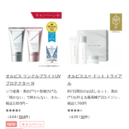
オルビス リンクルブライトUV
オルビスユー ドット トライア
プロテクター N
ル
シワ改善・美白(*1) × 防御力(*2)。
約7日間分のお試しセット。美白
「焼かない」で終わらない、オルビ
(*1)も叶える最高峰(*2)エイジング
ス最高峰(*3)日焼け止め。シワ改
税込3,850円～
ケア(*3)。ハリも透明感(*4)も結果
税込1,760円
善・美白(*1) × 防御力(*2)「焼かな
主義。年齢サイン(*5)の因子に着目
い」で終わらないオルビス最高峰
した肌科学エイジングケア(*3)シリ
（4.64 /
864
件）
（4.39 /
66
件）
(*3)顔用日焼け止めです。ポーラ化
ーズ。オルビスユー ドットシリー
NEW
キャンペーン
成の独自研究による、紫外線に反応
ズは、年齢による肌悩み一つ一つを