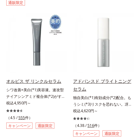
通販限定
して強固な膜を形成する技術「瞬間
対処するのではなく、肌で起きてい
オートディフェンステクノロジー
ることの根本原因に着目。加齢とと
(*4)」を搭載。紫外線を浴びた膜が
もに現れる年齢サイン(*5)について
厚く強靭に進化することで、紫外線
研究を進めたところ、弾力感のない
が強い環境でも汗やくずれから肌を
状態である「ハリのなさ」や、くす
守り、美容成分(*5)の浸透を促進
み(*6)などが現れている状態である
(*6)します。有効成分「ナイアシン
「透明感のなさ」が現れることで大
アミド」配合。真皮のコラーゲン産
人の肌印象に大きな影響を与えてい
生を促進し今あるシワを改善。メラ
ることが分かりました。そこでオル
ニンの受け渡しを抑制することで、
ビスユー ドットシリーズは美容成
未来のシミ・ソバカスも予防しま
分(*7)として「G.D.F.アクティベー
す。今あるシワも未来のシミにもア
ター(*8)」を配合。そして、従来か
オルビス ザ リンクルセラム
アドバンスド ブライトニング
プローチ。保湿成分が日中の肌にも
ら配合している美白有効成分「トラ
セラム
シワ改善×美白(*1)美容液。速攻型
うるおいを与え、明るくなめらかな
ネキサム酸」を配合しました。さら
ナイアシンアミド複合体(*2)がすば
肌へ導きます。さらに落ちにくくす
に、シリーズ共通の美容成分(*7)
独自美白(*1)有効成分(*2)配合。も
やく浸透(*3)。ピンと、パッと。大
税込4,950円～
るとキシキシし、塗りごこちを優先
「GLルートブースター(*9)」を配合
うシミ(*3)リスクを恐れない。冴え
人の肌にハリ感を。シワ改善×美白
すると膜がくずれやすくなる日焼け
することで、肌のふっくら感や透明
わたる透明美肌(*4)へ。先端肌科学
税込4,620円～
(*1)美容液。ポーラ化成 研究所の独
止めのジレンマを解消すべく試作を
感を叶えます。美白ケアしながら多
が導く、透明感あふれる輝き(*4)
（4.5 /
555
件）
自研究で見出した、速攻型ナイアシ
重ね、落ちにくくのびのよいみずみ
角的なエイジングケアが叶うシリー
へ。今の自分の肌も未来の肌もあき
（4.38 /
516
件）
キャンペーン
通販限定
ンアミド複合体(*2)と浸透サポート
ずしいテクスチャーを追求しまし
ズに。3ステップで上向き(*10)のハ
らめない、自分史上最高の冴えわた
キャンペーン
通販限定
成分(*4)を配合。シワ改善・美白の
た。まるで美容液級のなめらかさで
リと透明感を。効果的なシナジー設
る透明美肌(*4)を目指すには、美肌