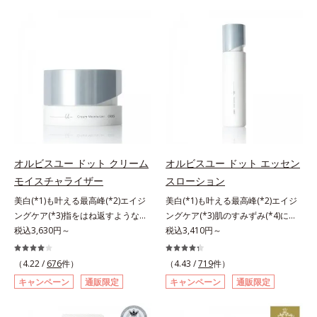
有効成分「ナイアシンアミド」の浸
肌にぴったり密着し、SPF50+・
計で、あなたのエイジングケアを応
の阻害要因となるうるおい不足やシ
透スピードがアップ(*5)し、浸透し
PA++++という高い紫外線カット力
援します。*1 メラニンの生成を抑
ミを予防するお手入れを続けること
にくい大人肌の深く(*3)まで素早く
ながら、白浮きしにくい処方に。シ
え、シミ・ソバカスを防ぐ（ウォッ
が大切だと考えました。そこで、ポ
届けます。真皮のコラーゲン産生を
ワ改善・美白を叶えながら、紫外線
シュ除く）*2 オルビス内スキンケ
ーラ・オルビスグループ独自の美白
促進し、年齢とともに刻まれる深い
を味方にしてあなたの肌を守る最高
アシリーズの保湿力*3 年齢に応じ
(*1)有効成分「m-ピクセノール（デ
悩みのシワを改善しながら、過剰な
峰顔用日焼け止めです。*1 メラニ
たお手入れのこと*4 うるおいによ
クスパンテノールW）」を配合。シ
メラニン生成を防ぎ未来のシミ・ソ
ンの生成を抑え、シミ・ソバカスを
る*5 乾燥、ハリ・ツヤのなさ
ミの原因になると考えられる“メラ
バカスを予防します。さらに独自研
防ぐ*2 化粧膜のくずれにくさ、肌
*6 乾燥による*7 保湿成分*8
ニンの塊”を居座らせない(*1)、粉砕
究に基づいた浸透型ハリ保湿成分
をうるおして保護すること*3 オル
ロニセラカエルレア果汁、ノバラエ
と排出サポート(*5)の2ステップで
(*6)で大人肌にハリ感をプラス。す
ビス内最高の紫外線カットレベル*4
キス配合＝うるおいを与えハリと透
メラニンの蓄積を抑え、シミ・ソバ
るっと伸び広がるテクスチャー
紫外線に瞬時に反応して、膜が厚く
明感に満ちた肌へ導く保湿成分*9
カスを防ぎます。さらに、「アルテ
オルビスユー ドット クリーム
オルビスユー ドット エッセン
で、"顔全体にご使用いただける設
なり始めることおよび表面に新たな
メマツヨイグサ抽出液、スイカズラ
アネスレ(*6)」を配合し、うるおい
モイスチャライザー
スローション
計"。見えているシワはもちろん、
膜ができ始めることで膜が強くくず
エキス配合＝角層のすみずみまで水
に満ちた自分本来の澄み渡るような
自分では気づきにくい死角のシワの
れにくくなり、密閉することで保湿
分・油分を保ち、ハリ・ツヤを与え
美白(*1)も叶える最高峰(*2)エイジ
美白(*1)も叶える最高峰(*2)エイジ
透明感を目指します。手に取った
改善にも効果を発揮します。*1 メ
成分を浸透促進すること（角層ま
る保湿成分*10 気持ちのことアレ
ングケア(*3)指をはね返すような弾
ングケア(*3)肌のすみずみ(*4)にし
時、なじませた時、後肌、と3段階
ラニンの生成を抑え、シミ・ソバカ
で）*5 保湿成分*6 角層まで＜使用
ルギーテスト済＝全ての方にアレル
力感が宿るハリ感 濃密フィットク
税込3,630円～
みわたるうるおい充満ローション。
税込3,410円～
に変化するテクスチャーは、肌にす
スを防ぐ*2 ナイアシンアミド（有
量目安＞大きめのパール1粒程度
ギーが起こらないということではあ
リーム。ハリも透明感(*4)も結果主
ハリも透明感(*5)も結果主義。年齢
ばやくなじみ、毎日の美白ケアを楽
効成分）、水添大豆リン脂質、フィ
※全顔使用の場合＜使用ステップ＞
りません。
義。年齢サイン(*5)の因子に着目し
サイン(*6)の因子に着目した肌科学
しくする使いごこちを叶えました。
（4.22 /
676
件）
（4.43 /
719
件）
トステロール、水（基剤）、
洗顔料 ⇒ 化粧水 ⇒ 保湿液 ⇒オル
た肌科学エイジングケア(*3)シリー
エイジングケア(*3)シリーズ。オル
*1 メラニンの蓄積を抑え、シミ・
キャンペーン
通販限定
キャンペーン
通販限定
BG（保湿）*3 角層まで*4 K石けん
ビス リンクルブライトUVプロテク
ズ。オルビスユー ドットシリーズ
ビスユー ドットシリーズは、年齢
ソバカスを防ぐ*2 デクスパンテノ
素地、ホホバアルコール、トリステ
ター N各商品の詳しい情報は商品ペ
は、年齢による肌悩み一つ一つを対
による肌悩み一つ一つを対処するの
ールW*3 これからできるシミのこ