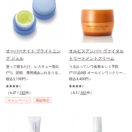
原因に着目。加齢とともに現れる年
いて研究を進めたところ、弾力感の
す。*1 メラニンの生成を抑え、シ
ラニンの生成を抑え、シミ・ソバカ
齢サインについて研究を進めたとこ
ない状態である「ハリのなさ」や、
ミ・ソバカスを防ぐ（ウォッシュを
スを防ぐ（ウォッシュを除く）*2
ろ、弾力感のない状態である「ハリ
くすみ(*6)などが現れている状態で
除く）*2 オルビス内スキンケアシ
オルビス内スキンケアシリーズの保
のなさ」や、くすみ(*5)などが現れ
ある「透明感のなさ」が現れること
リーズの保湿力*3 年齢に応じたお
湿力*3 年齢に応じたお手入れのこ
ている状態である「透明感のなさ」
で大人の肌印象に大きな影響を与え
手入れのこと*4 うるおいによる
と*4 角層まで*5 うるおいによ
が、大人の肌印象に大きな影響を与
ていることが分かりました。そこで
*5 乾燥、ハリ・ツヤのなさ*6
る*6 乾燥、ハリ・ツヤのなさ
えていることがわかりました。そこ
オルビスユー ドットシリーズは美
乾燥による*7 保湿成分*8 ロニ
*7 乾燥による*8 保湿成分*9
でオルビスユー ドットシリーズは
容成分(*7)として「G.D.F.アクティ
セラカエルレア果汁、ノバラエキス
ロニセラカエルレア果汁、ノバラエ
オーバーナイト ブライトニン
オルビスアンバー ヴァイタル
美容成分(*9)として「G.D.F.アクテ
ベーター(*8)」を配合。そして、従
配合＝うるおいを与えハリと透明感
キス配合＝うるおいを与えハリと透
グ ジェル
トリートメントクリーム
ィベーター(*10)」を配合。そし
来から配合している美白有効成分
に満ちた肌へ導く保湿成分*9 メマ
明感に満ちた肌へ導く保湿成分
塗って寝るだけ、レスキュー美白
うるおってシワ改善＆シミ予防
て、従来から配合している美白(*1)
「トラネキサム酸」を配合しまし
ツヨイグサ抽出液、スイカズラエキ
*10 メマツヨイグサ抽出液、スイ
(*1)。翌朝、透明感あふれるうるぷ
(*1)1品6役 オールインワンクリー
有効成分「トラネキサム酸」を配合
た。さらに、シリーズ共通の美容成
ス配合＝角層のすみずみまで水分・
カズラエキス配合＝角層のすみずみ
る肌を叶える、お守り涼感ジェルパ
税込3,190円～
ム。オルビスアンバーは、いつも⾃
税込4,400円～
しました。さらに、シリーズ共通の
分(*7)「GLルートブースター(*9)」
油分を保ち、ハリ・ツヤを与える保
まで水分・油分を保ち、ハリ・ツヤ
ック。紫外線を浴びた日の夜は、ひ
然体で美しくありたいと願う⼤⼈世
美容成分「GLルートブースター
を配合することで、肌のふっくら感
湿成分*10 気持ちのこと
を与える保湿成分*11 気持ちのこ
んやり気持ちいいジェルでお肌をレ
代に寄り添うブランドです。年齢印
(*11)」を配合することで、肌のふ
や透明感を叶えます。美白ケアしな
と
（4.47 /
183
件）
（4.3 /
361
件）
スキュー！ メラニンの産生指令が
象研究に基づいた肌サイエンスで、
っくら感や透明感を叶えます。美白
がら多角的なエイジングケアが叶う
キャンペーン
通販限定
活発になる夜の肌環境に着目して、
複合的なお悩みにアプローチ。大人
ケアしながら多角的なエイジングケ
シリーズに。3ステップで上向き
塗って眠るだけの簡単ケアで“潤白
世代の肌に向き合い、手軽なお手入
アが叶うシリーズに。3ステップで
(*10)のハリと透明感を。効果的な
(*2)ツヤ肌”へと整える夜用ジェルパ
れで賢いケアを。ライフスタイルに
上向き(*12)のハリと透明感を。効
シナジー設計で、あなたのエイジン
ックです。ぷるぷるジェルを肌にの
なじむ、若々しい印象(*2)作りのサ
果的なシナジー設計で、あなたのエ
グケアを応援します。*1 メラニン
せると、シートマスクのようにピタ
ポートをします。オルビスアンバー
イジングケアを応援します。*1 メ
の生成を抑え、シミ・ソバカスを防