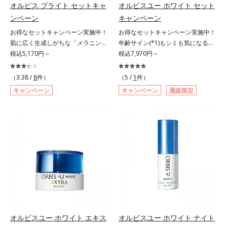
て「高圧処理ビタミンC(*7)」を採
C(*7)」を採用。肌奥(*5)まで浸透
オルビス ブライト セットキャ
オルビスユー ホワイト セット
コリン・メタクリル酸ブチル共重合
用。肌奥(*6)まで浸透し、シミやソ
し、シミやソバカスの原因となるメ
ンペーン
キャンペーン
体液*2 メラニンの生成を抑え、シ
バカスの原因となるメラニンの生成
ラニンの生成を食い止めます。また
ミ・ソバカスを防ぐ*3 日本化粧品
お得なセットキャンペーン実施中！
お得なセットキャンペーン実施中！
を食い止めます。またオルビス独自
オルビス独自成分の「ブライトVC
業界で初めてメラニンの第三のルー
肌に広く生成しがちな「メラニンに
年齢サイン(*1)もシミも気になる方
成分の「ブライトVCコンプレック
コンプレックス(*8)」が、透明感を
トに着目し、日本放射線影響学会第
じみ(*1)」の原因をブロック(*2)！
税込5,170円～
へ。ベニバナエキスとアルブチンの
税込7,970円～
ス(*8)」が、透明感を阻害する原因
阻害する原因(*9)にアプローチしま
53回大会で2010年10月に初めて発
澄み渡る輝き透明肌(*3)へ。業界初
Wケアで、若々しい透明美肌へ導く
(*9)にアプローチします。さらに肌
す。さらに肌表面のなめらかさやみ
表したこと*4 うるおいにより透明
(*4)知見「メラニンの第三のルー
スキンケアシリーズ。若々しく透明
表面のなめらかさやみずみずしさを
（3.38 /
8
件）
ずみずしさをサポートするために、
（5 /
1
件）
感のある肌*5 うるおいによる*6 メ
ト」である「横のひろがり」に着目
感のある美肌を構成する要素と、年
サポートするために、肌荒れ防止有
肌荒れ防止有効成分と速効性と持続
キャンペーン
キャンペーン
通販限定
ラノサイトまで*7 シミ・ソバカス
して、全方位から透明肌を目指すブ
齢肌のメラニン生成にアプローチし
効成分と速効性と持続性、2種の保
性、2種の保湿成分も配合し、透明
が肌表面にあらわれること*8 L-ア
ライトニングケア(*5)シリーズで
て、明るくなめらかな肌へ導くスキ
湿成分も配合し、透明感を包括的に
感を包括的にサポート。全方位ケア
スコルビン酸 2-グルコシド*9 L-ア
す。受けてしまった紫外線ダメージ
ンケアシリーズです。「オルビスユ
サポート。全方位ケアのアプローチ
のアプローチによって、肌本来の輝
スコルビン酸 2-グルコシド、パウダ
をきっかけに、肌深く(*6)では「メ
ー」の理論を応用し、全方位的に肌
によって、肌本来の輝きを生かして
きを生かして澄み渡る、輝き透明肌
ルコ樹皮エキス、油溶性甘草エキス
ラニンにじみ(*1)」が発現。シミや
の底上げを図ります。さらに、シミ
澄み渡る、輝き透明肌を叶えます。
を叶えます。L＝さっぱりタイプ
(2)*10 乾燥など
ソバカスという「点」だけでなく、
と年齢の関係に着目。点在するシミ
L＝さっぱりタイプ（脂性肌～普通
（脂性肌～普通肌）M＝しっとりタ
透明感のなさなどの「面」での透明
だけでなく、メラニンが蓄積しがち
肌）M＝しっとりタイプ（普通肌～
イプ（普通肌～乾性肌）*1 メラニ
感を阻害する原因を引き起こしてい
な年齢肌(*2)の“メラニンメタボ
乾性肌）*1 シミ・ソバカスが肌表
ンの生成を抑え、シミ・ソバカスを
ることがわかりました。そこでオル
(*3)”にアプローチして、澄みわたる
面にあらわれること*2 メラニンの
防ぐ*2 日本化粧品業界で初めてメ
ビス ブライト シリーズは「メラニ
美肌を目指します。*1 乾燥やキメ
生成を抑え、シミ・ソバカスを防ぐ
ラニンの第三のルートに着目し、日
ンにじみ」に着目して「高圧処理ビ
の乱れ、ハリ不足など*2 年齢を重
*3 うるおいにより透明感のある肌
本放射線影響学会第53回大会で
タミンC(*7)」を採用。肌奥(*6)まで
ねた肌*3 メラニンが過剰に生成す
*4 日本化粧品業界で初めてメラニ
2010年10月に初めて発表したこと
オルビスユー ホワイト エキス
オルビスユー ホワイト ナイト
浸透し、シミやソバカスの原因とな
る状態
ンの第三のルートに着目し、日本放
*3 うるおいにより透明感のある肌