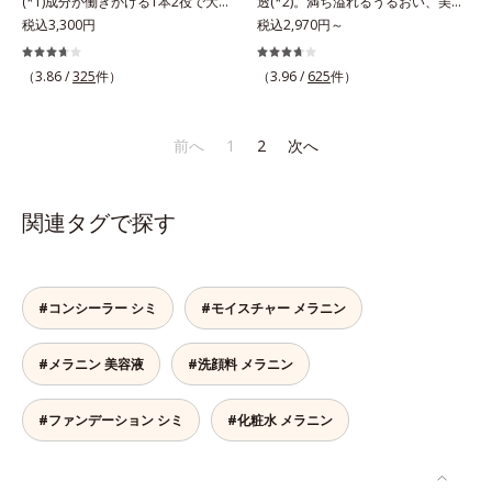
(*1)成分が働きかける1本2役で大人
透(*2)。満ち溢れるうるおい、美肌
表したこと*5 うるおいによる*6 メ
の肌を守りぬく。若々しく透明感の
税込3,300円
がやみつきに。若々しく透明感のあ
税込2,970円～
ラノサイトまで*7 L-アスコルビン
ある美肌を構成する要素と、年齢肌
る美肌を構成する要素と、年齢肌
酸 2-グルコシド*8 L-アスコルビン
(*2)のメラニン生成にアプローチし
(*3)のメラニン生成にアプローチし
（3.86 /
325
件）
（3.96 /
625
件）
酸 2-グルコシド、パウダルコ樹皮エ
て、明るくなめらかな肌へ導くスキ
て、明るくなめらかな肌へ導くスキ
キス、油溶性甘草エキス（2）*9 乾
ンケアシリーズです。「オルビスユ
ンケアシリーズです。「オルビスユ
燥など
ー」の理論を応用し、全方位的に肌
ー」の理論を応用し、全方位的に肌
前へ
1
2
次へ
の底上げを図ります。さらに、シミ
の底上げを図ります。さらに、シミ
と年齢の関係に着目。点在するシミ
と年齢の関係に着目。点在するシミ
だけでなく、メラニンが蓄積しがち
だけでなく、メラニンが蓄積しがち
関連タグで探す
な年齢肌の“メラニンメタボ(*3)”に
な年齢肌の“メラニンメタボ(*4)”に
アプローチして、澄みわたる美肌を
アプローチして、澄みわたる美肌を
目指します。*1 メラニンの生成を
目指します。*1 メラニンの生成を
抑え、シミ・ソバカスを防ぐ*2 年
抑え、シミ・ソバカスを防ぐ*2 角
#コンシーラー シミ
#モイスチャー メラニン
齢を重ねた肌*3 メラニンが過剰に
層まで*3 年齢を重ねた肌*4 メラニ
生成する状態
ンが過剰に生成する状態
#メラニン 美容液
#洗顔料 メラニン
#ファンデーション シミ
#化粧水 メラニン