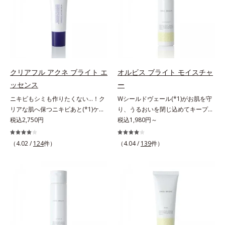
ッと密着。水ハリ膜が肌のうるおい
ヴァイタルトリートメントクリーム
ラニンの生成を抑え、シミ・ソバカ
ぐ（ウォッシュ除く）*2 オルビス
をキープしながら、やわらかさをア
「オルビスアンバー ヴァイタルト
スを防ぐ（ウォッシュを除く）*2
内スキンケアシリーズの保湿力*3
ップ。美白(*1)と保湿の両方にアプ
リートメントクリーム」は、1品
オルビス内スキンケアシリーズの保
年齢に応じたお手入れのこと*4 う
ローチする「トラネキサム酸-
で、化粧水、クリーム、シワ改善・
湿力*3 年齢に応じたお手入れのこ
るおいによる*5 乾燥、ハリ・ツヤ
SG(*3)」、肌荒れや日焼けによる肌
美白(*1)美容液、乳液・保湿液、ネ
と*4 剥がれずに肌に蓄積した古い
のなさ*6 乾燥による*7 保湿成分*8
のほてりを予防する「グリチルリチ
ッククリーム(*3)、パックの6役を
角層*5 乾燥による*6 洗浄によ
ロニセラカエルレア果汁、ノバラエ
ン酸ジカリウム(*4)」など、たっぷ
担い、複合的にアプローチ。Wナイ
る物理的効果*7 うるおいによる
キス配合＝うるおいを与えハリと透
クリアフル アクネ ブライト エ
オルビス ブライト モイスチャ
りの保湿成分が浸透しやすい肌環境
アシン(*4)によるシワ改善・シミ予
*8 乾燥、ハリ・ツヤのなさ*9
明感に満ちた肌へ導く保湿成分*9
ッセンス
ー
を叶えます。はじめはピタッと密着
防に加え、複合成分コラーゲンコン
保湿成分*10 ロニセラカエルレア
メマツヨイグサ抽出液、スイカズラ
ニキビもシミも作りたくない…！ク
Wシールドヴェール(*1)がお肌を守
するテクスチャーは、肌になじむご
プレックスSPが肌のハリを徹底サポ
果汁、ノバラエキス配合＝うるおい
エキス配合＝角層のすみずみまで水
リアな肌へ保つニキビあと(*1)ケア
り、うるおいを閉じ込めてキープす
とにもっちり質感に、最後はなめら
ート。肌なじみのよいクリーム構造
を与えハリと透明感に満ちた肌へ導
分・油分を保ち、ハリ・ツヤを与え
(*2)美容液。クリアな肌へ保つ、ニ
税込2,750円
る美白(*2)保湿液。業界初(*3)知見
税込1,980円～
かな水膜へと3変化。普段の保湿液
で角層まで保湿成分が浸透し、うる
く保湿成分*11 メマツヨイグサ抽
る保湿成分*10 気持ちのこと各商品
キビあと(*1)ケア(*2)美容液です。
「メラニンの第三のルート」である
をこのジェルにおきかえて塗って眠
おいをギュッと閉じ込めます。洗顔
出液、スイカズラエキス配合＝角層
の詳しい情報は商品ページをご覧く
ニキビあとをケアしてシミを予防す
「横のひろがり」に着目して、全方
るだけで、うるおいながらもベタつ
の後、これ1品だけでマルチにケ
のすみずみまで水分・油分を保ち、
ださい。・BEAUTY夏祭りは、こち
（4.02 /
124
件）
（4.04 /
139
件）
ることで、つるんと均一な美肌に整
位から透明肌(*4)を目指すブライト
かず、透明感のあるうるぷる肌へと
ア。うるおいのベールで守られた、
ハリ・ツヤを与える保湿成分*12
ら
えます。3種類のビタミンＣ誘導体
ニングケア(*5)シリーズです。受け
リカバリーします。*1 メラニンの
ハリ感のあるなめらかな肌を叶えま
気持ちのこと
(*3)でシミとソバカスを防ぎ、和漢
てしまった紫外線ダメージをきっか
生成を抑え、シミ・ソバカスを防ぐ
す。*1 メラニンの生成を抑え、シ
植物由来成分とコラーゲンでニキ
けに、肌深く(*6)では「メラニンに
*2 美白（メラニンの生成を抑え、
ミ・ソバカスを防ぐ*2 肌にハリを
ビ・肌荒れ予防と保湿にアプローチ
じみ(*7)」が発現。シミやそばかす
シミ・ソバカスを防ぐ）と保湿のこ
与え若々しい印象*3 首のうるおい
します。こっくりテクスチャーが肌
という「点」だけでなく、透明感の
と*3 明るく澄んだ肌を目指す保湿
ケアとして*4 ナイアシンアミド
の上でほぐれてするっとなじみ、ベ
なさなどの「面」での透明感を阻害
成分と、メラニンの生成を抑え、シ