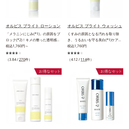
タつかず、みずみずしさとなめらか
する原因を引き起こしていることが
ミ・ソバカスを防ぐ美白有効成分を
さあふれるすこやかな肌に整えま
わかりました。そこでオルビス ブ
組み合わせた複合成分*4 グリチル
す。気になるスポットにご使用くだ
ライト シリーズは「メラニンにじ
リチン酸2K各商品の詳しい情報は商
さい。*1 ニキビあととは、色素沈
み」に着目して「高圧処理ビタミン
品ページをご覧ください。・
着のある肌ではなく、ニキビが治っ
C(*8)」を採用。肌奥(*6)まで浸透
BEAUTY夏祭りは、こちら
オルビス ブライト ローション
オルビス ブライト ウォッシュ
たあとの健常な状態に戻った肌のこ
し、シミやソバカスの原因となるメ
「メラニンにじみ(*1)」の原因をブ
くすみの原因となる汚れを取り除
とです。*2 日焼けによるメラニン
ラニンの生成を食い止めます。また
ロック(*2)！キメの整った透明感
き、うるおいを守る美白(*1)ケアシ
の生成を抑え、シミ・ソバカスを防
オルビス独自成分の「ブライトVC
(*3)のある肌印象へ導く美白(*2)化
税込1,760円～
リーズの洗顔料。業界初(*2)知見
税込1,760円
ぐ。ニキビ・肌荒れを防ぐ。保湿ケ
コンプレックス(*9)」が、透明感を
粧水。業界初(*4)知見「メラニンの
「メラニンの第三のルート」である
アのこと。*3 L-アスコルビン酸 2-
阻害する原因(*10)にアプローチし
第三のルート」である「横のひろが
「横のひろがり」に着目して、全方
（3.84 /
270
件）
（4.12 /
114
件）
グルコシド、リン酸L-アスコルビン
ます。さらに肌表面のなめらかさや
り」に着目して、全方位から透明肌
位から透明肌(*3)を目指すブライト
酸Mg、3-0-エチルアスコルビン酸
みずみずしさをサポートするため
を目指すブライトニングケア(*5)シ
ニングケア(*4)シリーズです。受け
に、肌荒れ防止有効成分と速効性と
リーズです。受けてしまった紫外線
てしまった紫外線ダメージをきっか
持続性、2種の保湿成分も配合し、
ダメージをきっかけに、肌深く(*6)
けに、肌深く(*5)では「メラニンに
透明感を包括的にサポート。全方位
では「メラニンにじみ(*1)」が発
じみ(*6)」が発現。シミやそばかす
ケアのアプローチによって、肌本来
現。シミやそばかすという「点」だ
という「点」だけでなく、透明感の
の輝きを生かして澄み渡る、輝き透
けでなく、透明感のなさなどの
なさなどの「面」での透明感を阻害
明肌を叶えます。L＝さっぱりタイ
「面」での透明感を阻害する原因を
する原因を引き起こしていることが
プ（脂性肌～普通肌）M＝しっとり
引き起こしていることがわかりまし
わかりました。そこでオルビス ブ
タイプ（普通肌～乾性肌）*1 γ－グ
た。そこでオルビス ブライト シリ
ライト シリーズは「メラニンにじ
ルタミン酸ポリペプチド、２－メタ
ーズは「メラニンにじみ」に着目し
み」に着目して「高圧処理ビタミン
クリロイルオキシエチルホスホリル