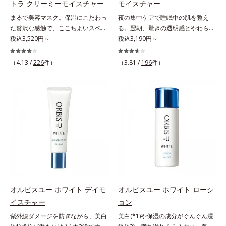
トラ クリーミーモイスチャー
モイスチャー
るメラニンの生成を食い止めます。
射線影響学会第53回大会で2010年
*4 うるおいによる*5 メラノサイト
まるで美容マスク。保湿にこだわっ
夜の集中ケアで睡眠中の肌を整え
またオルビス独自成分の「ブライト
10月に初めて発表したこと*5 うる
まで*6 シミ・ソバカスが肌表面に
た贅沢な感触で、ここちよいスペシ
る。翌朝、驚きの透明感とやわらか
VCコンプレックス(*8)」が、透明感
おいによる*6 メラノサイトまで*7
あらわれること*7 L-アスコルビン
ャルケアを。若々しく透明感のある
税込3,520円～
さを感じて。若々しく透明感のある
税込3,190円～
を阻害する原因(*9)にアプローチし
L-アスコルビン酸 2-グルコシド*8
酸 2-グルコシド*8 L-アスコルビン
美肌を構成する要素と、年齢肌(*1)
美肌を構成する要素と、年齢肌(*1)
ます。さらに肌表面のなめらかさや
L-アスコルビン酸 2-グルコシド、パ
酸 2-グルコシド、パウダルコ樹皮エ
のメラニン生成にアプローチして、
のメラニン生成にアプローチして、
みずみずしさをサポートするため
（4.13 /
226
件）
（3.81 /
196
件）
ウダルコ樹皮エキス、油溶性甘草エ
キス、油溶性甘草エキス(2)*9 乾燥
明るくなめらかな肌へ導くスキンケ
明るくなめらかな肌へ導くスキンケ
に、肌荒れ防止有効成分と速効性と
キス(2)*9 乾燥など
など※ウォッシュには高圧処理ビタ
アシリーズです。「オルビスユー」
アシリーズです。「オルビスユー」
持続性、2種の保湿成分も配合し、
ミンCとブライトVCコンプレックス
の理論を応用し、全方位的に肌の底
の理論を応用し、全方位的に肌の底
透明感を包括的にサポート。全方位
は配合されていません。
上げを図ります。さらに、シミと年
上げを図ります。さらに、シミと年
ケアのアプローチによって、肌本来
齢の関係に着目。点在するシミだけ
齢の関係に着目。点在するシミだけ
の輝きを生かして澄み渡る、輝き透
でなく、メラニンが蓄積しがちな年
でなく、メラニンが蓄積しがちな年
明肌を叶えます。L＝さっぱりタイ
齢肌の“メラニンメタボ(*2)”にアプ
齢肌の“メラニンメタボ(*2)”にアプ
プ（脂性肌～普通肌）M＝しっとり
ローチして、澄みわたる美肌を目指
ローチして、澄みわたる美肌を目指
タイプ（普通肌～乾性肌）*1 シ
します。*1 年齢を重ねた肌*2 メラ
します。*1 年齢を重ねた肌*2 メラ
ミ・ソバカスが肌表面にあらわれる
ニンが過剰に生成する状態*3 メラ
ニンが過剰に生成する状態
こと*2 メラニンの生成を抑え、シ
ニンの生成を抑え、シミ・ソバカス
ミ・ソバカスを防ぐ*3 うるおいに
を防ぐ*4 コラーゲン・トリペプチ
よる透明感のある肌*4 日本化粧品
オルビスユー ホワイト デイモ
オルビスユー ホワイト ローシ
ド Ｆ
業界で初めてメラニンの第三のルー
イスチャー
ョン
トに着目し、日本放射線影響学会第
紫外線ダメージを防ぎながら、美白
美白(*1)や保湿の成分がぐんぐん浸
53回大会で2010年10月に初めて発