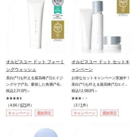
アリン酸デカグリセリル（基剤）*5
ージをご覧ください。・BEAUTY夏
処するのではなく、肌で起きている
ではなく、肌で起きていることの根
と*4 うるおいによる透明感のある
角層の範囲内における自社従来品処
祭りは、こちら
ことの根本原因に着目。加齢ととも
本原因に着目。加齢とともに現れる
肌*5 ターンオーバーを促進して、
方との比較*6 ドクダミエキス、シ
に現れる年齢サインについて研究を
年齢サインについて研究を進めたと
メラニンの塊を微細化すること*6
クロヘキサンジカルボン酸ビスエト
進めたところ、弾力感のない状態で
ころ、弾力感のない状態である「ハ
アルテアエキス配合＝保湿成分各商
キシジグリコール（保湿）＜使用量
ある「ハリのなさ」や、くすみ(*6)
リのなさ」や、くすみ(*7)などが現
品の詳しい情報は商品ページをご覧
目安＞パール1粒程度＜ご使用ステ
などが現れている状態である「透明
れている状態である「透明感のな
ください。・BEAUTY夏祭りは、こ
ップ＞洗顔料 ⇒ 化粧水 ⇒ ザ リン
感のなさ」が、大人の肌印象に大き
さ」が、大人の肌印象に大きな影響
ちら
クルセラム ⇒ 保湿液＜1商品あたり
な影響を与えていることがわかりま
を与えていることがわかりました。
の使用回数＞通常サイズ：約90回
した。そこでオルビスユー ドット
そこでオルビスユー ドットシリー
（1.5ヵ月程度）ラージサイズ：約
シリーズは美容成分(*7)として
ズは美容成分(*8)として「G.D.F.ア
オルビスユー ドット フォーミ
オルビスユー ドット セットキ
180回（3ヵ月程度）各商品の詳し
「G.D.F.アクティベーター(*8)」を
クティベーター(*9)」を配合。そし
ングウォッシュ
ャンペーン
い情報は商品ページをご覧くださ
配合。そして、従来から配合してい
て、従来から配合している美白(*1)
い。・BEAUTY夏祭りは、こちら
美白(*1)も叶える最高峰(*2)エイジ
お得なセットキャンペーン実施中！
る美白(*1)有効成分「トラネキサム
有効成分「トラネキサム酸」を配合
ングケア(*3)。蓄積した角層(*4)を
美白(*1)も叶える最高峰(*2)エイジ
酸」を配合しました。さらに、シリ
しました。さらに、シリーズ共通の
絡めとりくすみ(*5)を晴らす高密着
税込2,310円～
ングケア(*3)。ハリも透明感(*4)も
税込12,980円～
ーズ共通の美容成分「GLルートブ
美容成分「GLルートブースター
マイルドピーリング(*6)洗顔料。ハ
結果主義。年齢サイン(*5)の因子に
ースター(*9)」を配合することで、
(*10)」を配合することで、肌のふ
リも透明感(*7)も結果主義。年齢サ
着目した肌科学エイジングケア(*3)
肌のふっくら感や透明感を叶えま
っくら感や透明感を叶えます。美白
（4.66 /
675
件）
（3 /
1
件）
イン(*8)の因子に着目した肌科学エ
シリーズ。オルビスユー ドットシ
す。美白ケアしながら多角的なエイ
ケアしながら多角的なエイジングケ
キャンペーン
通販限定
キャンペーン
通販限定
イジングケア(*3)シリーズ。オルビ
リーズは、年齢による肌悩み一つ一
ジングケアが叶うシリーズに。3ス
アが叶うシリーズに。3ステップで
スユー ドットシリーズは、年齢に
つを対処するのではなく、肌で起き
テップで上向き(*10)のハリと透明
上向き(*11)のハリと透明感を。効
よる肌悩み一つ一つを対処するので
ていることの根本原因に着目。加齢
感を。効果的なシナジー設計で、あ
果的なシナジー設計で、あなたのエ
はなく、肌で起きていることの根本
とともに現れる年齢サイン(*5)につ
なたのエイジングケアを応援しま
イジングケアを応援します。*1 メ