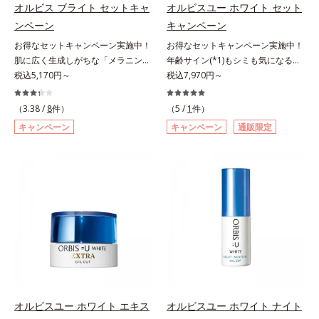
て「高圧処理ビタミンC(*7)」を採
C(*7)」を採用。肌奥(*5)まで浸透
オルビス ブライト セットキャ
オルビスユー ホワイト セット
コリン・メタクリル酸ブチル共重合
用。肌奥(*6)まで浸透し、シミやソ
し、シミやソバカスの原因となるメ
ンペーン
キャンペーン
体液*2 メラニンの生成を抑え、シ
バカスの原因となるメラニンの生成
ラニンの生成を食い止めます。また
ミ・ソバカスを防ぐ*3 日本化粧品
お得なセットキャンペーン実施中！
お得なセットキャンペーン実施中！
を食い止めます。またオルビス独自
オルビス独自成分の「ブライトVC
業界で初めてメラニンの第三のルー
肌に広く生成しがちな「メラニンに
年齢サイン(*1)もシミも気になる方
成分の「ブライトVCコンプレック
コンプレックス(*8)」が、透明感を
トに着目し、日本放射線影響学会第
じみ(*1)」の原因をブロック(*2)！
税込5,170円～
へ。ベニバナエキスとアルブチンの
税込7,970円～
ス(*8)」が、透明感を阻害する原因
阻害する原因(*9)にアプローチしま
53回大会で2010年10月に初めて発
澄み渡る輝き透明肌(*3)へ。業界初
Wケアで、若々しい透明美肌へ導く
(*9)にアプローチします。さらに肌
す。さらに肌表面のなめらかさやみ
表したこと*4 うるおいにより透明
(*4)知見「メラニンの第三のルー
スキンケアシリーズ。若々しく透明
表面のなめらかさやみずみずしさを
（3.38 /
8
件）
ずみずしさをサポートするために、
（5 /
1
件）
感のある肌*5 うるおいによる*6 メ
ト」である「横のひろがり」に着目
感のある美肌を構成する要素と、年
サポートするために、肌荒れ防止有
肌荒れ防止有効成分と速効性と持続
キャンペーン
キャンペーン
通販限定
ラノサイトまで*7 シミ・ソバカス
して、全方位から透明肌を目指すブ
齢肌のメラニン生成にアプローチし
効成分と速効性と持続性、2種の保
性、2種の保湿成分も配合し、透明
が肌表面にあらわれること*8 L-ア
ライトニングケア(*5)シリーズで
て、明るくなめらかな肌へ導くスキ
湿成分も配合し、透明感を包括的に
感を包括的にサポート。全方位ケア
スコルビン酸 2-グルコシド*9 L-ア
す。受けてしまった紫外線ダメージ
ンケアシリーズです。「オルビスユ
サポート。全方位ケアのアプローチ
のアプローチによって、肌本来の輝
スコルビン酸 2-グルコシド、パウダ
をきっかけに、肌深く(*6)では「メ
ー」の理論を応用し、全方位的に肌
によって、肌本来の輝きを生かして
きを生かして澄み渡る、輝き透明肌
ルコ樹皮エキス、油溶性甘草エキス
ラニンにじみ(*1)」が発現。シミや
の底上げを図ります。さらに、シミ
澄み渡る、輝き透明肌を叶えます。
を叶えます。L＝さっぱりタイプ
(2)*10 乾燥など
ソバカスという「点」だけでなく、
と年齢の関係に着目。点在するシミ
L＝さっぱりタイプ（脂性肌～普通
（脂性肌～普通肌）M＝しっとりタ
透明感のなさなどの「面」での透明
だけでなく、メラニンが蓄積しがち
肌）M＝しっとりタイプ（普通肌～
イプ（普通肌～乾性肌）*1 メラニ
感を阻害する原因を引き起こしてい
な年齢肌(*2)の“メラニンメタボ
乾性肌）*1 シミ・ソバカスが肌表
ンの生成を抑え、シミ・ソバカスを
ることがわかりました。そこでオル
(*3)”にアプローチして、澄みわたる
面にあらわれること*2 メラニンの
防ぐ*2 日本化粧品業界で初めてメ
ビス ブライト シリーズは「メラニ
美肌を目指します。*1 乾燥やキメ
生成を抑え、シミ・ソバカスを防ぐ
ラニンの第三のルートに着目し、日
ンにじみ」に着目して「高圧処理ビ
の乱れ、ハリ不足など*2 年齢を重
*3 うるおいにより透明感のある肌
本放射線影響学会第53回大会で
タミンC(*7)」を採用。肌奥(*6)まで
ねた肌*3 メラニンが過剰に生成す
*4 日本化粧品業界で初めてメラニ
2010年10月に初めて発表したこと
オルビスユー ホワイト エキス
オルビスユー ホワイト ナイト
浸透し、シミやソバカスの原因とな
る状態
ンの第三のルートに着目し、日本放
*3 うるおいにより透明感のある肌