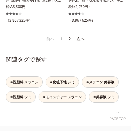
(*1)成分が働きかける1本2役で大人
透(*2)。満ち溢れるうるおい、美肌
表したこと*5 うるおいによる*6 メ
の肌を守りぬく。若々しく透明感の
税込3,300円
がやみつきに。若々しく透明感のあ
税込2,970円～
ラノサイトまで*7 L-アスコルビン
ある美肌を構成する要素と、年齢肌
る美肌を構成する要素と、年齢肌
酸 2-グルコシド*8 L-アスコルビン
(*2)のメラニン生成にアプローチし
(*3)のメラニン生成にアプローチし
（3.86 /
325
件）
（3.96 /
625
件）
酸 2-グルコシド、パウダルコ樹皮エ
て、明るくなめらかな肌へ導くスキ
て、明るくなめらかな肌へ導くスキ
キス、油溶性甘草エキス（2）*9 乾
ンケアシリーズです。「オルビスユ
ンケアシリーズです。「オルビスユ
燥など
ー」の理論を応用し、全方位的に肌
ー」の理論を応用し、全方位的に肌
前へ
1
2
次へ
の底上げを図ります。さらに、シミ
の底上げを図ります。さらに、シミ
と年齢の関係に着目。点在するシミ
と年齢の関係に着目。点在するシミ
だけでなく、メラニンが蓄積しがち
だけでなく、メラニンが蓄積しがち
関連タグで探す
な年齢肌の“メラニンメタボ(*3)”に
な年齢肌の“メラニンメタボ(*4)”に
アプローチして、澄みわたる美肌を
アプローチして、澄みわたる美肌を
目指します。*1 メラニンの生成を
目指します。*1 メラニンの生成を
抑え、シミ・ソバカスを防ぐ*2 年
抑え、シミ・ソバカスを防ぐ*2 角
#洗顔料 メラニン
#化粧下地 シミ
#メラニン 美容液
齢を重ねた肌*3 メラニンが過剰に
層まで*3 年齢を重ねた肌*4 メラニ
生成する状態
ンが過剰に生成する状態
#洗顔料 シミ
#モイスチャー メラニン
#美容液 シミ