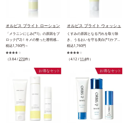
タつかず、みずみずしさとなめらか
する原因を引き起こしていることが
ミ・ソバカスを防ぐ美白有効成分を
さあふれるすこやかな肌に整えま
わかりました。そこでオルビス ブ
組み合わせた複合成分*4 グリチル
す。気になるスポットにご使用くだ
ライト シリーズは「メラニンにじ
リチン酸2K各商品の詳しい情報は商
さい。*1 ニキビあととは、色素沈
み」に着目して「高圧処理ビタミン
品ページをご覧ください。・
着のある肌ではなく、ニキビが治っ
C(*8)」を採用。肌奥(*6)まで浸透
BEAUTY夏祭りは、こちら
オルビス ブライト ローション
オルビス ブライト ウォッシュ
たあとの健常な状態に戻った肌のこ
し、シミやソバカスの原因となるメ
「メラニンにじみ(*1)」の原因をブ
くすみの原因となる汚れを取り除
とです。*2 日焼けによるメラニン
ラニンの生成を食い止めます。また
ロック(*2)！キメの整った透明感
き、うるおいを守る美白(*1)ケアシ
の生成を抑え、シミ・ソバカスを防
オルビス独自成分の「ブライトVC
(*3)のある肌印象へ導く美白(*2)化
税込1,760円～
リーズの洗顔料。業界初(*2)知見
税込1,760円
ぐ。ニキビ・肌荒れを防ぐ。保湿ケ
コンプレックス(*9)」が、透明感を
粧水。業界初(*4)知見「メラニンの
「メラニンの第三のルート」である
アのこと。*3 L-アスコルビン酸 2-
阻害する原因(*10)にアプローチし
第三のルート」である「横のひろが
「横のひろがり」に着目して、全方
（3.84 /
270
件）
（4.12 /
114
件）
グルコシド、リン酸L-アスコルビン
ます。さらに肌表面のなめらかさや
り」に着目して、全方位から透明肌
位から透明肌(*3)を目指すブライト
酸Mg、3-0-エチルアスコルビン酸
みずみずしさをサポートするため
を目指すブライトニングケア(*5)シ
ニングケア(*4)シリーズです。受け
に、肌荒れ防止有効成分と速効性と
リーズです。受けてしまった紫外線
てしまった紫外線ダメージをきっか
持続性、2種の保湿成分も配合し、
ダメージをきっかけに、肌深く(*6)
けに、肌深く(*5)では「メラニンに
透明感を包括的にサポート。全方位
では「メラニンにじみ(*1)」が発
じみ(*6)」が発現。シミやそばかす
ケアのアプローチによって、肌本来
現。シミやそばかすという「点」だ
という「点」だけでなく、透明感の
の輝きを生かして澄み渡る、輝き透
けでなく、透明感のなさなどの
なさなどの「面」での透明感を阻害
明肌を叶えます。L＝さっぱりタイ
「面」での透明感を阻害する原因を
する原因を引き起こしていることが
プ（脂性肌～普通肌）M＝しっとり
引き起こしていることがわかりまし
わかりました。そこでオルビス ブ
タイプ（普通肌～乾性肌）*1 γ－グ
た。そこでオルビス ブライト シリ
ライト シリーズは「メラニンにじ
ルタミン酸ポリペプチド、２－メタ
ーズは「メラニンにじみ」に着目し
み」に着目して「高圧処理ビタミン
クリロイルオキシエチルホスホリル