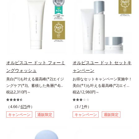
アリン酸デカグリセリル（基剤）*5
ージをご覧ください。・BEAUTY夏
処するのではなく、肌で起きている
ではなく、肌で起きていることの根
と*4 うるおいによる透明感のある
角層の範囲内における自社従来品処
祭りは、こちら
ことの根本原因に着目。加齢ととも
本原因に着目。加齢とともに現れる
肌*5 ターンオーバーを促進して、
方との比較*6 ドクダミエキス、シ
に現れる年齢サインについて研究を
年齢サインについて研究を進めたと
メラニンの塊を微細化すること*6
クロヘキサンジカルボン酸ビスエト
進めたところ、弾力感のない状態で
ころ、弾力感のない状態である「ハ
アルテアエキス配合＝保湿成分各商
キシジグリコール（保湿）＜使用量
ある「ハリのなさ」や、くすみ(*6)
リのなさ」や、くすみ(*7)などが現
品の詳しい情報は商品ページをご覧
目安＞パール1粒程度＜ご使用ステ
などが現れている状態である「透明
れている状態である「透明感のな
ください。・BEAUTY夏祭りは、こ
ップ＞洗顔料 ⇒ 化粧水 ⇒ ザ リン
感のなさ」が、大人の肌印象に大き
さ」が、大人の肌印象に大きな影響
ちら
クルセラム ⇒ 保湿液＜1商品あたり
な影響を与えていることがわかりま
を与えていることがわかりました。
の使用回数＞通常サイズ：約90回
した。そこでオルビスユー ドット
そこでオルビスユー ドットシリー
（1.5ヵ月程度）ラージサイズ：約
シリーズは美容成分(*7)として
ズは美容成分(*8)として「G.D.F.ア
オルビスユー ドット フォーミ
オルビスユー ドット セットキ
180回（3ヵ月程度）各商品の詳し
「G.D.F.アクティベーター(*8)」を
クティベーター(*9)」を配合。そし
ングウォッシュ
ャンペーン
い情報は商品ページをご覧くださ
配合。そして、従来から配合してい
て、従来から配合している美白(*1)
い。・BEAUTY夏祭りは、こちら
美白(*1)も叶える最高峰(*2)エイジ
お得なセットキャンペーン実施中！
る美白(*1)有効成分「トラネキサム
有効成分「トラネキサム酸」を配合
ングケア(*3)。蓄積した角層(*4)を
美白(*1)も叶える最高峰(*2)エイジ
酸」を配合しました。さらに、シリ
しました。さらに、シリーズ共通の
絡めとりくすみ(*5)を晴らす高密着
税込2,310円～
ングケア(*3)。ハリも透明感(*4)も
税込12,980円～
ーズ共通の美容成分「GLルートブ
美容成分「GLルートブースター
マイルドピーリング(*6)洗顔料。ハ
結果主義。年齢サイン(*5)の因子に
ースター(*9)」を配合することで、
(*10)」を配合することで、肌のふ
リも透明感(*7)も結果主義。年齢サ
着目した肌科学エイジングケア(*3)
肌のふっくら感や透明感を叶えま
っくら感や透明感を叶えます。美白
（4.66 /
675
件）
（3 /
1
件）
イン(*8)の因子に着目した肌科学エ
シリーズ。オルビスユー ドットシ
す。美白ケアしながら多角的なエイ
ケアしながら多角的なエイジングケ
キャンペーン
通販限定
キャンペーン
通販限定
イジングケア(*3)シリーズ。オルビ
リーズは、年齢による肌悩み一つ一
ジングケアが叶うシリーズに。3ス
アが叶うシリーズに。3ステップで
スユー ドットシリーズは、年齢に
つを対処するのではなく、肌で起き
テップで上向き(*10)のハリと透明
上向き(*11)のハリと透明感を。効
よる肌悩み一つ一つを対処するので
ていることの根本原因に着目。加齢
感を。効果的なシナジー設計で、あ
果的なシナジー設計で、あなたのエ
はなく、肌で起きていることの根本
とともに現れる年齢サイン(*5)につ
なたのエイジングケアを応援しま
イジングケアを応援します。*1 メ