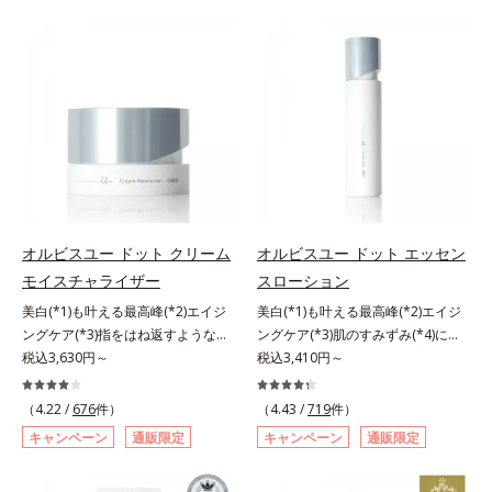
有効成分「ナイアシンアミド」の浸
肌にぴったり密着し、SPF50+・
計で、あなたのエイジングケアを応
の阻害要因となるうるおい不足やシ
透スピードがアップ(*5)し、浸透し
PA++++という高い紫外線カット力
援します。*1 メラニンの生成を抑
ミを予防するお手入れを続けること
にくい大人肌の深く(*3)まで素早く
ながら、白浮きしにくい処方に。シ
え、シミ・ソバカスを防ぐ（ウォッ
が大切だと考えました。そこで、ポ
届けます。真皮のコラーゲン産生を
ワ改善・美白を叶えながら、紫外線
シュ除く）*2 オルビス内スキンケ
ーラ・オルビスグループ独自の美白
促進し、年齢とともに刻まれる深い
を味方にしてあなたの肌を守る最高
アシリーズの保湿力*3 年齢に応じ
(*1)有効成分「m-ピクセノール（デ
悩みのシワを改善しながら、過剰な
峰顔用日焼け止めです。*1 メラニ
たお手入れのこと*4 うるおいによ
クスパンテノールW）」を配合。シ
メラニン生成を防ぎ未来のシミ・ソ
ンの生成を抑え、シミ・ソバカスを
る*5 乾燥、ハリ・ツヤのなさ
ミの原因になると考えられる“メラ
バカスを予防します。さらに独自研
防ぐ*2 化粧膜のくずれにくさ、肌
*6 乾燥による*7 保湿成分*8
ニンの塊”を居座らせない(*1)、粉砕
究に基づいた浸透型ハリ保湿成分
をうるおして保護すること*3 オル
ロニセラカエルレア果汁、ノバラエ
と排出サポート(*5)の2ステップで
(*6)で大人肌にハリ感をプラス。す
ビス内最高の紫外線カットレベル*4
キス配合＝うるおいを与えハリと透
メラニンの蓄積を抑え、シミ・ソバ
るっと伸び広がるテクスチャー
紫外線に瞬時に反応して、膜が厚く
明感に満ちた肌へ導く保湿成分*9
カスを防ぎます。さらに、「アルテ
オルビスユー ドット クリーム
オルビスユー ドット エッセン
で、"顔全体にご使用いただける設
なり始めることおよび表面に新たな
メマツヨイグサ抽出液、スイカズラ
アネスレ(*6)」を配合し、うるおい
モイスチャライザー
スローション
計"。見えているシワはもちろん、
膜ができ始めることで膜が強くくず
エキス配合＝角層のすみずみまで水
に満ちた自分本来の澄み渡るような
自分では気づきにくい死角のシワの
れにくくなり、密閉することで保湿
分・油分を保ち、ハリ・ツヤを与え
美白(*1)も叶える最高峰(*2)エイジ
美白(*1)も叶える最高峰(*2)エイジ
透明感を目指します。手に取った
改善にも効果を発揮します。*1 メ
成分を浸透促進すること（角層ま
る保湿成分*10 気持ちのことアレ
ングケア(*3)指をはね返すような弾
ングケア(*3)肌のすみずみ(*4)にし
時、なじませた時、後肌、と3段階
ラニンの生成を抑え、シミ・ソバカ
で）*5 保湿成分*6 角層まで＜使用
ルギーテスト済＝全ての方にアレル
力感が宿るハリ感 濃密フィットク
税込3,630円～
みわたるうるおい充満ローション。
税込3,410円～
に変化するテクスチャーは、肌にす
スを防ぐ*2 ナイアシンアミド（有
量目安＞大きめのパール1粒程度
ギーが起こらないということではあ
リーム。ハリも透明感(*4)も結果主
ハリも透明感(*5)も結果主義。年齢
ばやくなじみ、毎日の美白ケアを楽
効成分）、水添大豆リン脂質、フィ
※全顔使用の場合＜使用ステップ＞
りません。
義。年齢サイン(*5)の因子に着目し
サイン(*6)の因子に着目した肌科学
しくする使いごこちを叶えました。
（4.22 /
676
件）
（4.43 /
719
件）
トステロール、水（基剤）、
洗顔料 ⇒ 化粧水 ⇒ 保湿液 ⇒オル
た肌科学エイジングケア(*3)シリー
エイジングケア(*3)シリーズ。オル
*1 メラニンの蓄積を抑え、シミ・
キャンペーン
通販限定
キャンペーン
通販限定
BG（保湿）*3 角層まで*4 K石けん
ビス リンクルブライトUVプロテク
ズ。オルビスユー ドットシリーズ
ビスユー ドットシリーズは、年齢
ソバカスを防ぐ*2 デクスパンテノ
素地、ホホバアルコール、トリステ
ター N各商品の詳しい情報は商品ペ
は、年齢による肌悩み一つ一つを対
による肌悩み一つ一つを対処するの
ールW*3 これからできるシミのこ