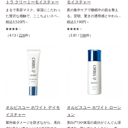
トラ クリーミーモイスチャー
モイスチャー
るメラニンの生成を食い止めます。
射線影響学会第53回大会で2010年
*4 うるおいによる*5 メラノサイト
まるで美容マスク。保湿にこだわっ
夜の集中ケアで睡眠中の肌を整え
またオルビス独自成分の「ブライト
10月に初めて発表したこと*5 うる
まで*6 シミ・ソバカスが肌表面に
た贅沢な感触で、ここちよいスペシ
る。翌朝、驚きの透明感とやわらか
VCコンプレックス(*8)」が、透明感
おいによる*6 メラノサイトまで*7
あらわれること*7 L-アスコルビン
ャルケアを。若々しく透明感のある
税込3,520円～
さを感じて。若々しく透明感のある
税込3,190円～
を阻害する原因(*9)にアプローチし
L-アスコルビン酸 2-グルコシド*8
酸 2-グルコシド*8 L-アスコルビン
美肌を構成する要素と、年齢肌(*1)
美肌を構成する要素と、年齢肌(*1)
ます。さらに肌表面のなめらかさや
L-アスコルビン酸 2-グルコシド、パ
酸 2-グルコシド、パウダルコ樹皮エ
のメラニン生成にアプローチして、
のメラニン生成にアプローチして、
みずみずしさをサポートするため
（4.13 /
226
件）
（3.81 /
196
件）
ウダルコ樹皮エキス、油溶性甘草エ
キス、油溶性甘草エキス(2)*9 乾燥
明るくなめらかな肌へ導くスキンケ
明るくなめらかな肌へ導くスキンケ
に、肌荒れ防止有効成分と速効性と
キス(2)*9 乾燥など
など※ウォッシュには高圧処理ビタ
アシリーズです。「オルビスユー」
アシリーズです。「オルビスユー」
持続性、2種の保湿成分も配合し、
ミンCとブライトVCコンプレックス
の理論を応用し、全方位的に肌の底
の理論を応用し、全方位的に肌の底
透明感を包括的にサポート。全方位
は配合されていません。
上げを図ります。さらに、シミと年
上げを図ります。さらに、シミと年
ケアのアプローチによって、肌本来
齢の関係に着目。点在するシミだけ
齢の関係に着目。点在するシミだけ
の輝きを生かして澄み渡る、輝き透
でなく、メラニンが蓄積しがちな年
でなく、メラニンが蓄積しがちな年
明肌を叶えます。L＝さっぱりタイ
齢肌の“メラニンメタボ(*2)”にアプ
齢肌の“メラニンメタボ(*2)”にアプ
プ（脂性肌～普通肌）M＝しっとり
ローチして、澄みわたる美肌を目指
ローチして、澄みわたる美肌を目指
タイプ（普通肌～乾性肌）*1 シ
します。*1 年齢を重ねた肌*2 メラ
します。*1 年齢を重ねた肌*2 メラ
ミ・ソバカスが肌表面にあらわれる
ニンが過剰に生成する状態*3 メラ
ニンが過剰に生成する状態
こと*2 メラニンの生成を抑え、シ
ニンの生成を抑え、シミ・ソバカス
ミ・ソバカスを防ぐ*3 うるおいに
を防ぐ*4 コラーゲン・トリペプチ
よる透明感のある肌*4 日本化粧品
オルビスユー ホワイト デイモ
オルビスユー ホワイト ローシ
ド Ｆ
業界で初めてメラニンの第三のルー
イスチャー
ョン
トに着目し、日本放射線影響学会第
紫外線ダメージを防ぎながら、美白
美白(*1)や保湿の成分がぐんぐん浸
53回大会で2010年10月に初めて発