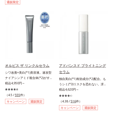
通販限定
して強固な膜を形成する技術「瞬間
対処するのではなく、肌で起きてい
オートディフェンステクノロジー
ることの根本原因に着目。加齢とと
(*4)」を搭載。紫外線を浴びた膜が
もに現れる年齢サイン(*5)について
厚く強靭に進化することで、紫外線
研究を進めたところ、弾力感のない
が強い環境でも汗やくずれから肌を
状態である「ハリのなさ」や、くす
守り、美容成分(*5)の浸透を促進
み(*6)などが現れている状態である
(*6)します。有効成分「ナイアシン
「透明感のなさ」が現れることで大
アミド」配合。真皮のコラーゲン産
人の肌印象に大きな影響を与えてい
生を促進し今あるシワを改善。メラ
ることが分かりました。そこでオル
ニンの受け渡しを抑制することで、
ビスユー ドットシリーズは美容成
未来のシミ・ソバカスも予防しま
分(*7)として「G.D.F.アクティベー
す。今あるシワも未来のシミにもア
ター(*8)」を配合。そして、従来か
オルビス ザ リンクルセラム
アドバンスド ブライトニング
プローチ。保湿成分が日中の肌にも
ら配合している美白有効成分「トラ
セラム
シワ改善×美白(*1)美容液。速攻型
うるおいを与え、明るくなめらかな
ネキサム酸」を配合しました。さら
ナイアシンアミド複合体(*2)がすば
肌へ導きます。さらに落ちにくくす
に、シリーズ共通の美容成分(*7)
独自美白(*1)有効成分(*2)配合。も
やく浸透(*3)。ピンと、パッと。大
税込4,950円～
るとキシキシし、塗りごこちを優先
「GLルートブースター(*9)」を配合
うシミ(*3)リスクを恐れない。冴え
人の肌にハリ感を。シワ改善×美白
すると膜がくずれやすくなる日焼け
することで、肌のふっくら感や透明
わたる透明美肌(*4)へ。先端肌科学
税込4,620円～
(*1)美容液。ポーラ化成 研究所の独
止めのジレンマを解消すべく試作を
感を叶えます。美白ケアしながら多
が導く、透明感あふれる輝き(*4)
（4.5 /
555
件）
自研究で見出した、速攻型ナイアシ
重ね、落ちにくくのびのよいみずみ
角的なエイジングケアが叶うシリー
へ。今の自分の肌も未来の肌もあき
（4.38 /
516
件）
キャンペーン
通販限定
ンアミド複合体(*2)と浸透サポート
ずしいテクスチャーを追求しまし
ズに。3ステップで上向き(*10)のハ
らめない、自分史上最高の冴えわた
キャンペーン
通販限定
成分(*4)を配合。シワ改善・美白の
た。まるで美容液級のなめらかさで
リと透明感を。効果的なシナジー設
る透明美肌(*4)を目指すには、美肌