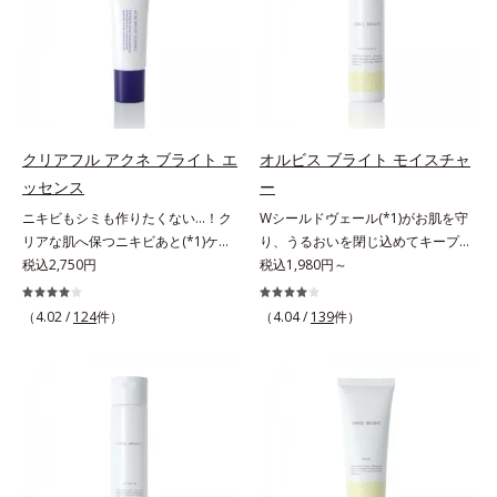
ッと密着。水ハリ膜が肌のうるおい
ヴァイタルトリートメントクリーム
ラニンの生成を抑え、シミ・ソバカ
ぐ（ウォッシュ除く）*2 オルビス
をキープしながら、やわらかさをア
「オルビスアンバー ヴァイタルト
スを防ぐ（ウォッシュを除く）*2
内スキンケアシリーズの保湿力*3
ップ。美白(*1)と保湿の両方にアプ
リートメントクリーム」は、1品
オルビス内スキンケアシリーズの保
年齢に応じたお手入れのこと*4 う
ローチする「トラネキサム酸-
で、化粧水、クリーム、シワ改善・
湿力*3 年齢に応じたお手入れのこ
るおいによる*5 乾燥、ハリ・ツヤ
SG(*3)」、肌荒れや日焼けによる肌
美白(*1)美容液、乳液・保湿液、ネ
と*4 剥がれずに肌に蓄積した古い
のなさ*6 乾燥による*7 保湿成分*8
のほてりを予防する「グリチルリチ
ッククリーム(*3)、パックの6役を
角層*5 乾燥による*6 洗浄によ
ロニセラカエルレア果汁、ノバラエ
ン酸ジカリウム(*4)」など、たっぷ
担い、複合的にアプローチ。Wナイ
る物理的効果*7 うるおいによる
キス配合＝うるおいを与えハリと透
クリアフル アクネ ブライト エ
オルビス ブライト モイスチャ
りの保湿成分が浸透しやすい肌環境
アシン(*4)によるシワ改善・シミ予
*8 乾燥、ハリ・ツヤのなさ*9
明感に満ちた肌へ導く保湿成分*9
ッセンス
ー
を叶えます。はじめはピタッと密着
防に加え、複合成分コラーゲンコン
保湿成分*10 ロニセラカエルレア
メマツヨイグサ抽出液、スイカズラ
ニキビもシミも作りたくない…！ク
Wシールドヴェール(*1)がお肌を守
するテクスチャーは、肌になじむご
プレックスSPが肌のハリを徹底サポ
果汁、ノバラエキス配合＝うるおい
エキス配合＝角層のすみずみまで水
リアな肌へ保つニキビあと(*1)ケア
り、うるおいを閉じ込めてキープす
とにもっちり質感に、最後はなめら
ート。肌なじみのよいクリーム構造
を与えハリと透明感に満ちた肌へ導
分・油分を保ち、ハリ・ツヤを与え
(*2)美容液。クリアな肌へ保つ、ニ
税込2,750円
る美白(*2)保湿液。業界初(*3)知見
税込1,980円～
かな水膜へと3変化。普段の保湿液
で角層まで保湿成分が浸透し、うる
く保湿成分*11 メマツヨイグサ抽
る保湿成分*10 気持ちのこと各商品
キビあと(*1)ケア(*2)美容液です。
「メラニンの第三のルート」である
をこのジェルにおきかえて塗って眠
おいをギュッと閉じ込めます。洗顔
出液、スイカズラエキス配合＝角層
の詳しい情報は商品ページをご覧く
ニキビあとをケアしてシミを予防す
「横のひろがり」に着目して、全方
るだけで、うるおいながらもベタつ
の後、これ1品だけでマルチにケ
のすみずみまで水分・油分を保ち、
ださい。・BEAUTY夏祭りは、こち
（4.02 /
124
件）
（4.04 /
139
件）
ることで、つるんと均一な美肌に整
位から透明肌(*4)を目指すブライト
かず、透明感のあるうるぷる肌へと
ア。うるおいのベールで守られた、
ハリ・ツヤを与える保湿成分*12
ら
えます。3種類のビタミンＣ誘導体
ニングケア(*5)シリーズです。受け
リカバリーします。*1 メラニンの
ハリ感のあるなめらかな肌を叶えま
気持ちのこと
(*3)でシミとソバカスを防ぎ、和漢
てしまった紫外線ダメージをきっか
生成を抑え、シミ・ソバカスを防ぐ
す。*1 メラニンの生成を抑え、シ
植物由来成分とコラーゲンでニキ
けに、肌深く(*6)では「メラニンに
*2 美白（メラニンの生成を抑え、
ミ・ソバカスを防ぐ*2 肌にハリを
ビ・肌荒れ予防と保湿にアプローチ
じみ(*7)」が発現。シミやそばかす
シミ・ソバカスを防ぐ）と保湿のこ
与え若々しい印象*3 首のうるおい
します。こっくりテクスチャーが肌
という「点」だけでなく、透明感の
と*3 明るく澄んだ肌を目指す保湿
ケアとして*4 ナイアシンアミド
の上でほぐれてするっとなじみ、ベ
なさなどの「面」での透明感を阻害
成分と、メラニンの生成を抑え、シ