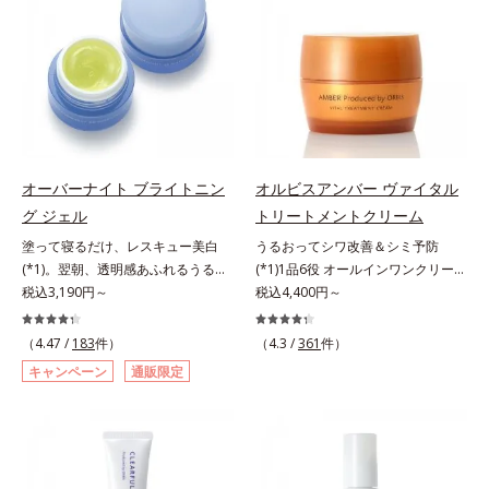
原因に着目。加齢とともに現れる年
いて研究を進めたところ、弾力感の
す。*1 メラニンの生成を抑え、シ
ラニンの生成を抑え、シミ・ソバカ
齢サインについて研究を進めたとこ
ない状態である「ハリのなさ」や、
ミ・ソバカスを防ぐ（ウォッシュを
スを防ぐ（ウォッシュを除く）*2
ろ、弾力感のない状態である「ハリ
くすみ(*6)などが現れている状態で
除く）*2 オルビス内スキンケアシ
オルビス内スキンケアシリーズの保
のなさ」や、くすみ(*5)などが現れ
ある「透明感のなさ」が現れること
リーズの保湿力*3 年齢に応じたお
湿力*3 年齢に応じたお手入れのこ
ている状態である「透明感のなさ」
で大人の肌印象に大きな影響を与え
手入れのこと*4 うるおいによる
と*4 角層まで*5 うるおいによ
が、大人の肌印象に大きな影響を与
ていることが分かりました。そこで
*5 乾燥、ハリ・ツヤのなさ*6
る*6 乾燥、ハリ・ツヤのなさ
えていることがわかりました。そこ
オルビスユー ドットシリーズは美
乾燥による*7 保湿成分*8 ロニ
*7 乾燥による*8 保湿成分*9
でオルビスユー ドットシリーズは
容成分(*7)として「G.D.F.アクティ
セラカエルレア果汁、ノバラエキス
ロニセラカエルレア果汁、ノバラエ
オーバーナイト ブライトニン
オルビスアンバー ヴァイタル
美容成分(*9)として「G.D.F.アクテ
ベーター(*8)」を配合。そして、従
配合＝うるおいを与えハリと透明感
キス配合＝うるおいを与えハリと透
グ ジェル
トリートメントクリーム
ィベーター(*10)」を配合。そし
来から配合している美白有効成分
に満ちた肌へ導く保湿成分*9 メマ
明感に満ちた肌へ導く保湿成分
塗って寝るだけ、レスキュー美白
うるおってシワ改善＆シミ予防
て、従来から配合している美白(*1)
「トラネキサム酸」を配合しまし
ツヨイグサ抽出液、スイカズラエキ
*10 メマツヨイグサ抽出液、スイ
(*1)。翌朝、透明感あふれるうるぷ
(*1)1品6役 オールインワンクリー
有効成分「トラネキサム酸」を配合
た。さらに、シリーズ共通の美容成
ス配合＝角層のすみずみまで水分・
カズラエキス配合＝角層のすみずみ
る肌を叶える、お守り涼感ジェルパ
税込3,190円～
ム。オルビスアンバーは、いつも⾃
税込4,400円～
しました。さらに、シリーズ共通の
分(*7)「GLルートブースター(*9)」
油分を保ち、ハリ・ツヤを与える保
まで水分・油分を保ち、ハリ・ツヤ
ック。紫外線を浴びた日の夜は、ひ
然体で美しくありたいと願う⼤⼈世
美容成分「GLルートブースター
を配合することで、肌のふっくら感
湿成分*10 気持ちのこと
を与える保湿成分*11 気持ちのこ
んやり気持ちいいジェルでお肌をレ
代に寄り添うブランドです。年齢印
(*11)」を配合することで、肌のふ
や透明感を叶えます。美白ケアしな
と
（4.47 /
183
件）
（4.3 /
361
件）
スキュー！ メラニンの産生指令が
象研究に基づいた肌サイエンスで、
っくら感や透明感を叶えます。美白
がら多角的なエイジングケアが叶う
キャンペーン
通販限定
活発になる夜の肌環境に着目して、
複合的なお悩みにアプローチ。大人
ケアしながら多角的なエイジングケ
シリーズに。3ステップで上向き
塗って眠るだけの簡単ケアで“潤白
世代の肌に向き合い、手軽なお手入
アが叶うシリーズに。3ステップで
(*10)のハリと透明感を。効果的な
(*2)ツヤ肌”へと整える夜用ジェルパ
れで賢いケアを。ライフスタイルに
上向き(*12)のハリと透明感を。効
シナジー設計で、あなたのエイジン
ックです。ぷるぷるジェルを肌にの
なじむ、若々しい印象(*2)作りのサ
果的なシナジー設計で、あなたのエ
グケアを応援します。*1 メラニン
せると、シートマスクのようにピタ
ポートをします。オルビスアンバー
イジングケアを応援します。*1 メ
の生成を抑え、シミ・ソバカスを防