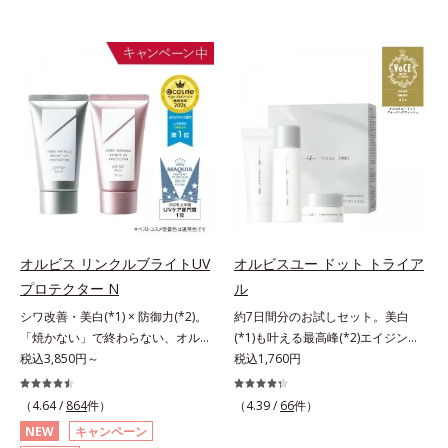
オルビス リンクルブライトUV
オルビスユー ドット トライア
プロテクター N
ル
シワ改善・美白(*1) × 防御力(*2)。
約7日間分のお試しセット。美白
「焼かない」で終わらない、オルビ
(*1)も叶える最高峰(*2)エイジング
ス最高峰(*3)日焼け止め。シワ改
税込3,850円～
ケア(*3)。ハリも透明感(*4)も結果
税込1,760円
善・美白(*1) × 防御力(*2)「焼かな
主義。年齢サイン(*5)の因子に着目
い」で終わらないオルビス最高峰
した肌科学エイジングケア(*3)シリ
（4.64 /
864
件）
（4.39 /
66
件）
(*3)顔用日焼け止めです。ポーラ化
ーズ。オルビスユー ドットシリー
NEW
キャンペーン
成の独自研究による、紫外線に反応
ズは、年齢による肌悩み一つ一つを