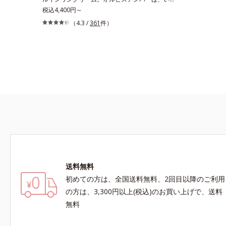
も⾃然体で美しくありたいと願う⼤⼈世代に寄り
税込4,400円～
添うブランドです。年齢印象研究に基づいた肌サ
（4.3 /
361
件）
イエンスで、複合的なお悩みにアプローチ。大人
世代の肌に向き合い、手軽なお手入れで賢いケア
を。ライフスタイルになじむ、若々しい印象(*2)
作りのサポートをします。オルビスアンバー ヴ
ァイタルトリートメントクリーム「オルビスアン
バー ヴァイタルトリートメントクリーム」は、1
品で、化粧水、クリーム、シワ改善・美白(*1)美
容液、乳液・保湿液、ネッククリーム(*3)、パッ
クの6役を担い、複合的にアプローチ。Wナイア
シン(*4)によるシワ改善・シミ予防に加え、複合
成分コラーゲンコンプレックスSPが肌のハリを
徹底サポート。肌なじみのよいクリーム構造で角
層まで保湿成分が浸透し、うるおいをギュッと閉
送料無料
じ込めます。洗顔の後、これ1品だけでマルチに
初めての方は、全国送料無料、2回目以降のご利用
ケア。うるおいのベールで守られた、ハリ感のあ
るなめらかな肌を叶えます。*1 メラニンの生
の方は、3,300円以上(税込)のお買い上げで、送料
成を抑え、シミ・ソバカスを防ぐ*2 肌にハリ
無料
を与え若々しい印象*3 首のうるおいケアとし
て*4 ナイアシンアミド