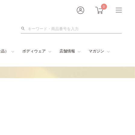
0
検
索
食品）
ボディウェア
店舗情報
マガジン