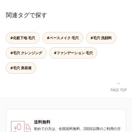
目。疲れた印象を与える青クマや青
ヒゲ、毛穴の影などの「青」を引い
関連タグで探す
て、血色のよいイキイキとした印象
の「赤」を肌にプラス。毛穴のデコ
ボコやザラつき、肌色のムラを光で
整え、肌本来の魅力を引き出し、印
#化粧下地 毛穴
#ベースメイク 毛穴
#毛穴 洗顔料
象をランクアップさせます。日本人
男性の肌色に合わせた色設計で、ど
#毛穴 クレンジング
#ファンデーション 毛穴
んな肌色でも自然な仕上がりを叶え
ます。ベタつくのに乾燥する男性の
肌に、うるおいを与えつつ皮脂分泌
#毛穴 美容液
をコントロールするスキンケア成分
を配合。夕方までベタつき＆乾燥知
らずの、清潔感のある肌が続きま
す。さらにSPF20・PA++の紫外線カ
ット効果で、日常シーンの紫外線を
カット。洗顔料で簡単に落とすこと
ができ、スキンケアの延長で使いや
すい、みずみずしいクリームタイプ
送料無料
です。【ご使用方法】スキンケアの
後、適量（パール1～2粒大程度）を
初めての方は、全国送料無料、2回目以降のご利用の方