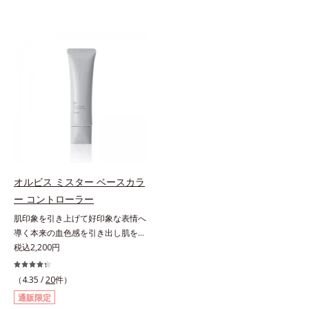
オルビス ミスター ベースカラ
ー コントローラー
肌印象を引き上げて好印象な表情へ
導く本来の血色感を引き出し肌を均
一に整えるベースカラー。スキンケ
税込2,200円
ア感覚で絶好調な肌へ整えるベース
コントロールカラーです。肌トラブ
（4.35 /
20
件）
ルを“覆い隠す”のではなく、“光で整
通販限定
える”オレンジフィルター理論に着