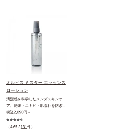
オルビス ミスター エッセンス
ローション
清潔感を科学したメンズスキンケ
ア。乾燥・ニキビ・肌荒れを防ぎハ
リ・ツヤのある、好印象な清潔透明
税込2,090円～
肌(*1)へ。オルビス ミスターは、男
性の清潔感、爽やかさ、若々しさの
（4.65 /
131
件）
印象を科学的に検証し、ポジティブ
な光（＝ツヤ）が男性の印象に重要