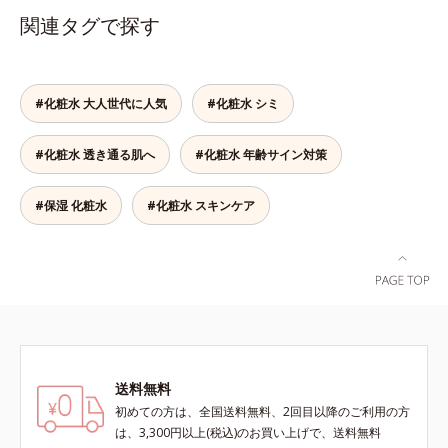
であること(*2)を業界で初めて発見
関連タグで探す
(*3)。ニキビ・肌荒れ予防有効成分
と保湿成分を新たに配合。これまで
の乾燥・テカリへのケアはそのまま
に、肌荒れ・ニキビ予防など“今”の
#化粧水 大人世代に人気
#化粧水 シミ
肌悩みに応え、“未来”を見据えて好
印象の鍵となるハリ・ツヤへもアプ
#化粧水 透き通る肌へ
#化粧水 年齢サイン対策
ローチする進化を遂げました。うる
おいを逃しやすい男性肌に着目し、
アイテム同士をなじみやすくする
#保湿 化粧水
#化粧水 スキンケア
「うるおいコネクト設計」を採用。
8アイテム分の機能を3ステップに集
約し、よりシンプルなお手入れで、
ハリ・ツヤのある好印象な清潔透明
肌(*1)へ導きます。*1 うるおいによ
る透明感のある肌*2 男性の顔画像
を用いた印象評価において、基準画
像に対して、頬全体に輝度分布がな
送料無料
だらかな光（ツヤ）があると、爽や
初めての方は、全国送料無料、2回目以降のご利用の方
かさ印象が高く評価されたこと*3
は、3,300円以上(税込)のお買い上げで、送料無料
2022年12月22日時点で、科学文献