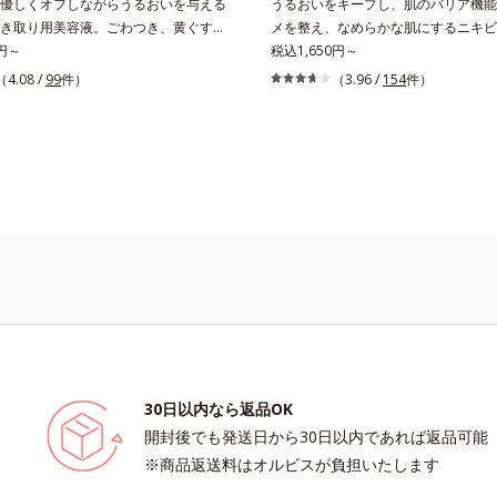
優しくオフしながらうるおいを与える
うるおいをキープし、肌のバリア機能
き取り用美容液。ごわつき、黄ぐすみ
メを整え、なめらかな肌にするニキビ
ざまな年齢肌悩みに関わる角層の糖
0円～
液。「ニキビをくり返してしまう」「
税込1,650円～
糖化する前に(*)やさしくほぐしてオ
が気になる」「マスク生活であごや口
（4.08 /
99
件）
（3.96 /
154
件）
チなうるおいを届ける、欲張りな大人
キビが気になる」というお悩みに。く
質ケアです。古くなった角層をオイル
ビの根本原因「肌のバリア機能の低下
くほぐしてからふき取り、美容保湿成
み「毛穴の目立ち」の両方にWでアプ
メドウスイートとユズセラミドがうる
る、薬用ニキビ対策スキンケアシリー
ると、くもりのないクリアな肌に。さ
種の和漢植物由来成分とコラーゲンが
いをキャッチして蓄える水性ヴェール
りながらうるおいを与え、バリア機能
形成することで、次に使う化粧水のな
キビができにくい肌を目指します。さ
プします。週に2～3回、洗顔後にま
ンC誘導体をはじめとした5種の整肌成分
触のミルクでやさしくふき取るだけ
成る「ナノVCショットカプセル」を
きのない、みずみずしいやわ肌を実現
セルが浸透してから成分を放出する特
* 糖化する前の古くなった角層をふき
って、高い浸透力(*2)と安定性を実
らかい肌を保つこと。
立ちをしっかりケア(*3)して、ゆら
ビ肌を、みずみずしい清潔な垢抜け肌(
きます。たっぷりの保湿成分で低刺激
30日以内なら返品OK
方にもお使いいただけます(*5)。*1 
開封後でも発送日から30日以内であれば返品可能
キシルデカン酸アスコルビル、天然ビ
※商品返送料はオルビスが負担いたします
イノシット、フィチン酸、ユズセラミ
ンゴ糖脂質*2 角層内*3 うるおいに