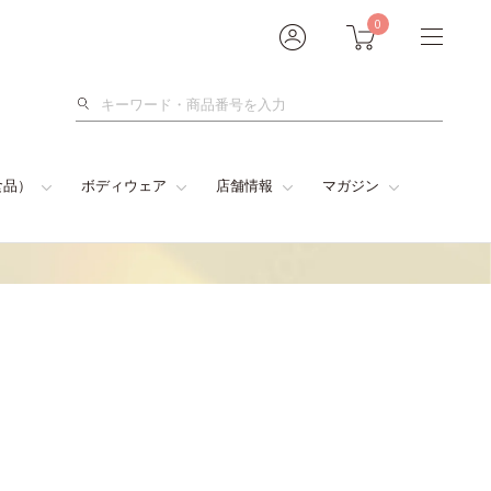
0
検
索
食品）
ボディウェア
店舗情報
マガジン