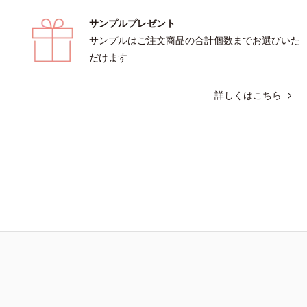
えて毛穴を目立たなくする*4 洗浄に
サンプルプレゼント
除去*5 すべての方に皮膚刺激がおき
サンプルはご注文商品の合計個数までお選びいた
わけではありません※敏感肌対象パッ
（すべての人に皮膚刺激がおきないと
だけます
はありません）※弱酸性
詳しくはこちら