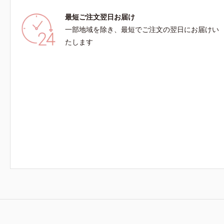
カン酸アスコルビル、天然ビタミンE、イノシッ
最短ご注文翌日お届け
ト、フィチン酸、ユズセラミド、スフィンゴ糖脂
一部地域を除き、最短でご注文の翌日にお届けい
質*3 角層内*4 うるおいによりキメを整えて毛穴
を目立たなくする*5 すべての方に皮膚刺激がお
たします
きないというわけではありません※敏感肌対象パ
ッチテスト済（すべての人に皮膚刺激がおきない
というわけではありません）※弱酸性（ローショ
ン・モイスチャーのみ）アレルギーテスト済＝全
ての方にアレルギーが起こらないということでは
ありません。ノンコメドジェニックテスト済＝す
べての人にコメド（ニキビのもと）ができないと
いうわけではありません。