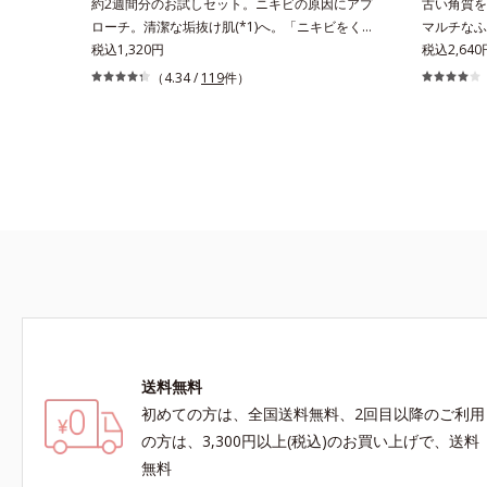
約2週間分のお試しセット。ニキビの原因にアプ
古い角質を
ローチ。清潔な垢抜け肌(*1)へ。「ニキビをくり
マルチなふ
返してしまう」「毛穴目立ちが気になる」「マス
税込1,320円
など、さま
税込2,64
ク生活であごや口まわりのニキビが気になる」と
化。角層が
（4.34 /
119
件）
いうお悩みに。くり返しニキビの根本原因「肌の
フし、リッ
バリア機能の低下」と、肌悩み「毛穴の目立ち」
のための角
の両方にWでアプローチする、薬用ニキビ対策ス
成分が優し
キンケアシリーズです。5種の和漢植物由来成分
分のリッチ
とコラーゲンが肌をいたわりながらうるおいを与
おいを届け
え、バリア機能を維持。ニキビができにくい肌を
らにうるお
目指します。さらにビタミンC誘導体をはじめと
を肌の上に
した5種の整肌成分(*2)から成る「ナノVCショッ
じみがアッ
トカプセル」を配合。カプセルが浸透してから成
ろやかな感
分を放出する特殊技術によって、高い浸透力(*3)
で、ごわつ
と安定性を実現。毛穴の目立ちをしっかりケア
します。 
(*4)して、ゆらぎやすいニキビ肌を、みずみずし
取り、やわ
い清潔な垢抜け肌(*1)へと導きます。たっぷりの
送料無料
保湿成分で低刺激。敏感肌の方にもお使いいただ
初めての方は、全国送料無料、2回目以降のご利用
けます(*5)。L＝さっぱりタイプ（ニキビのでき
やすい肌・超脂性肌～普通肌）M＝しっとりタイ
の方は、3,300円以上(税込)のお買い上げで、送料
プ（ニキビのできやすい肌・普通肌～乾性肌）
無料
*1 洗浄による汚れの除去*2 テトラ2-ヘキシルデ