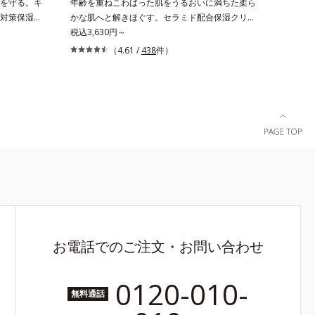
を守る。キ
年齢を重ねこわばった肌をうるおいに満ちた柔ら
対策保湿
かな肌へと解きほぐす。セラミド配合保湿クリー
毛穴目立ち
ム。うるおい続く柔らかな肌へ整える、エイジン
税込3,630円～
まわりのニ
グケア(*1)保湿クリームです。塗っても塗っても
（4.61 /
438
件）
り返しニキ
乾いてしまう肌へセラミドを届けるため、セラミ
」と、肌悩
ドを極小のナノサイズにカプセル化しました。内
ローチす
包した3大保湿成分＝ローヤルゼリーエキス・浸
ズです。5
透型コラーゲン(*2)・エラスチン(*3)とともに浸
肌をいたわ
透(*4)し、うるおいに満ちた状態が続く肌へ整え
を維持。ニ
ます。さらに年齢肌がうるおいとともに失ってし
らにビタミ
まうハリ・弾力に、モイストエンリッチコンプレ
(*1)から
ックス(*5）がアプローチ。ベタつかずみずみず
配合。カプ
しい使いごこちでこわばった肌を解きほぐし、柔
殊技術によ
らかくもっちりしたクリームならではの極上肌へ
現。毛穴の目
導きます。*1 年齢に応じたお手入れ*2 加水分解
ぎやすいニキ
コラーゲン*3 加水分解エラスチン*4 角層内*5
*4)へと導
アルテアエキス＝肌にうるおいと柔らかさを与え
お電話でのご注文・お問い合わせ
。敏感肌の
る保湿成分
テトラ2-ヘ
0120-010-
タミンE、
無料通話
ド、スフィ
よりキメを整