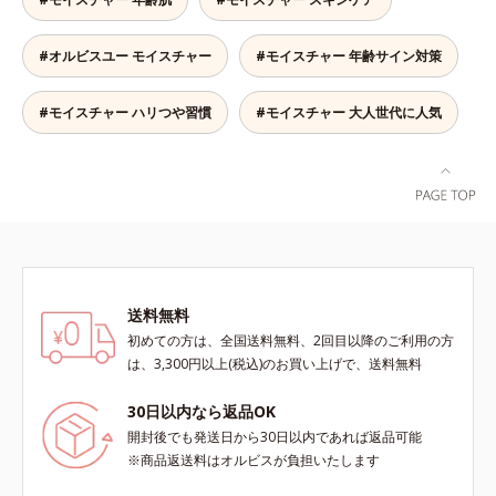
洗浄による汚れの除去*2 テトラ2-
肌をいたわりながらうるおいを与
態が続く肌へ整えます。さらに年齢
ヘキシルデカン酸アスコルビル、天
え、バリア機能を維持。ニキビがで
肌がうるおいとともに失ってしまう
然ビタミンE、イノシット、フィチ
#オルビスユー モイスチャー
#モイスチャー 年齢サイン対策
きにくい肌を目指します。さらにビ
ハリ・弾力に、モイストエンリッチ
ン酸、ユズセラミド、スフィンゴ糖
タミンC誘導体をはじめとした5種
コンプレックス(*5）がアプロー
脂質*3 角層内*4 うるおいによりキ
の整肌成分(*1)から成る「ナノVCシ
チ。ベタつかずみずみずしい使いご
#モイスチャー ハリつや習慣
#モイスチャー 大人世代に人気
メを整えて毛穴を目立たなくする*5
ョットカプセル」を配合。カプセル
こちでこわばった肌を解きほぐし、
すべての方に皮膚刺激がおきないと
が浸透してから成分を放出する特殊
柔らかくもっちりしたクリームなら
いうわけではありません※敏感肌対
技術によって、高い浸透力(*2)と安
ではの極上肌へ導きます。*1 年齢
象パッチテスト済（すべての人に皮
定性を実現。毛穴の目立ちをしっか
に応じたお手入れ*2 加水分解コラ
膚刺激がおきないというわけではあ
りケア(*3)して、ゆらぎやすいニキ
ーゲン*3 加水分解エラスチン*4 角
りません）※弱酸性（ローション・
ビ肌を、みずみずしい清潔な垢抜け
層内*5 アルテアエキス＝肌にうる
モイスチャーのみ）アレルギーテス
肌(*4)へと導きます。たっぷりの保
おいと柔らかさを与える保湿成分
ト済＝全ての方にアレルギーが起こ
湿成分で低刺激。敏感肌の方にもお
らないということではありません。
送料無料
使いいただけます(*5)。*1 テトラ2-
ノンコメドジェニックテスト済＝す
初めての方は、全国送料無料、2回目以降のご利用の方
ヘキシルデカン酸アスコルビル、天
べての人にコメド（ニキビのもと）
は、3,300円以上(税込)のお買い上げで、送料無料
然ビタミンE、イノシット、フィチ
ができないというわけではありませ
ン酸、ユズセラミド、スフィンゴ糖
ん。
30日以内なら返品OK
脂質*2 角層内*3 うるおいによりキ
メを整えて毛穴を目立たなくする*4
開封後でも発送日から30日以内であれば返品可能
洗浄による汚れの除去*5 すべての
※商品返送料はオルビスが負担いたします
方に皮膚刺激がおきないというわけ