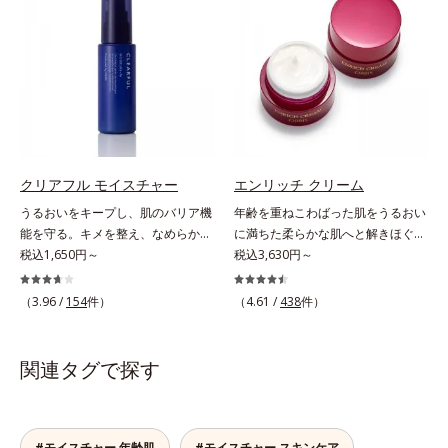
の目立ち」の両方にWでアプローチ
イル成分が優しくほぐしてからふき
する、薬用ニキビ対策スキンケアシ
取り、美容保湿成分のリッチメドウ
リーズです。5種の和漢植物由来成
スイートとユズセラミドがうるおい
分とコラーゲンが肌をいたわりなが
を届けると、くもりのないクリアな
らうるおいを与え、バリア機能を維
肌に。さらにうるおいをキャッチし
持。ニキビができにくい肌を目指し
て蓄える水性ヴェールを肌の上に形
ます。さらにビタミンC誘導体をは
成することで、次に使う化粧水のな
じめとした5種の整肌成分(*2)から
じみがアップします。週に2～3回、
成る「ナノVCショットカプセル」
洗顔後にまろやかな感触のミルクで
クリアフル モイスチャー
エンリッチ クリーム
を配合。カプセルが浸透してから成
やさしくふき取るだけで、ごわつき
うるおいをキープし、肌のバリア機
年齢を重ねこわばった肌をうるおい
分を放出する特殊技術によって、高
のない、みずみずしいやわ肌を実現
能を守る。キメを整え、なめらかな
に満ちた柔らかな肌へと解きほぐ
い浸透力(*3)と安定性を実現。毛穴
します。 * 糖化する前の古くなった
肌にするニキビ対策保湿液。「ニキ
税込1,650円～
す。セラミド配合保湿クリーム。う
税込3,630円～
の目立ちをしっかりケア(*4)して、
角層をふき取り、やわらかい肌を保
ビをくり返してしまう」「毛穴目立
るおい続く柔らかな肌へ整える、エ
ゆらぎやすいニキビ肌を、みずみず
つこと。
ちが気になる」「マスク生活であご
イジングケア(*1)保湿クリームで
（3.96 /
154
件）
（4.61 /
438
件）
しい清潔な垢抜け肌(*1)へと導きま
や口まわりのニキビが気になる」と
す。塗っても塗っても乾いてしまう
す。たっぷりの保湿成分で低刺激。
いうお悩みに。くり返しニキビの根
肌へセラミドを届けるため、セラミ
敏感肌の方にもお使いいただけます
本原因「肌のバリア機能の低下」
ドを極小のナノサイズにカプセル化
関連タグで探す
(*5)。L＝さっぱりタイプ（ニキビ
と、肌悩み「毛穴の目立ち」の両方
しました。内包した3大保湿成分＝
のできやすい肌・超脂性肌～普通
にWでアプローチする、薬用ニキビ
ローヤルゼリーエキス・浸透型コラ
肌）M＝しっとりタイプ（ニキビの
対策スキンケアシリーズです。5種
ーゲン(*2)・エラスチン(*3)ととも
できやすい肌・普通肌～乾性肌）*1
の和漢植物由来成分とコラーゲンが
に浸透(*4)し、うるおいに満ちた状
#モイスチャー 年齢肌
#モイスチャー スキンケア