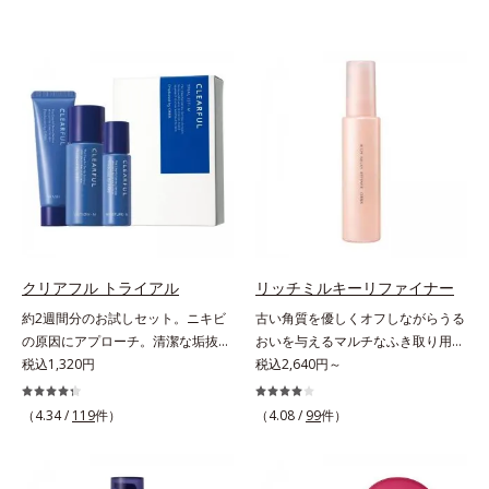
クリアフル トライアル
リッチミルキーリファイナー
約2週間分のお試しセット。ニキビ
古い角質を優しくオフしながらうる
の原因にアプローチ。清潔な垢抜け
おいを与えるマルチなふき取り用美
肌(*1)へ。「ニキビをくり返してし
税込1,320円
容液。ごわつき、黄ぐすみなど、さ
税込2,640円～
まう」「毛穴目立ちが気になる」
まざまな年齢肌悩みに関わる角層の
「マスク生活であごや口まわりのニ
糖化。角層が糖化する前に(*)やさし
（4.34 /
119
件）
（4.08 /
99
件）
キビが気になる」というお悩みに。
くほぐしてオフし、リッチなうるお
くり返しニキビの根本原因「肌のバ
いを届ける、欲張りな大人のための
リア機能の低下」と、肌悩み「毛穴
角質ケアです。古くなった角層をオ