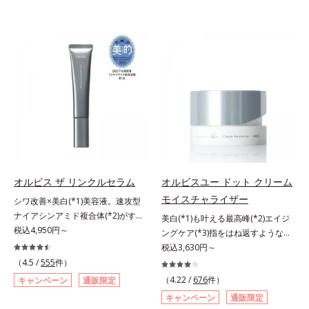
オルビス ザ リンクルセラム
オルビスユー ドット クリーム
モイスチャライザー
シワ改善×美白(*1)美容液。速攻型
ナイアシンアミド複合体(*2)がすば
美白(*1)も叶える最高峰(*2)エイジ
やく浸透(*3)。ピンと、パッと。大
税込4,950円～
ングケア(*3)指をはね返すような弾
人の肌にハリ感を。シワ改善×美白
力感が宿るハリ感 濃密フィットク
税込3,630円～
(*1)美容液。ポーラ化成 研究所の独
リーム。ハリも透明感(*4)も結果主
（4.5 /
555
件）
自研究で見出した、速攻型ナイアシ
義。年齢サイン(*5)の因子に着目し
（4.22 /
676
件）
キャンペーン
通販限定
ンアミド複合体(*2)と浸透サポート
た肌科学エイジングケア(*3)シリー
キャンペーン
通販限定
成分(*4)を配合。シワ改善・美白の
ズ。オルビスユー ドットシリーズ