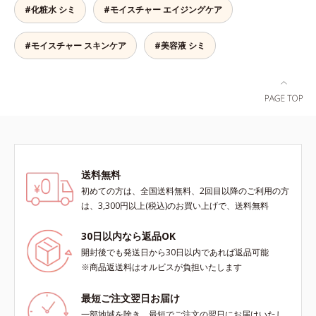
します。*1 年齢を重ねた肌*2 メラ
目指します。*1 メラニンの生成を
ミ・ソバカスが肌表面にあらわれる
#化粧水 シミ
#モイスチャー エイジングケア
ニンが過剰に生成する状態
抑え、シミ・ソバカスを防ぐ*2 年
こと*2 メラニンの生成を抑え、シ
齢を重ねた肌*3 メラニンが過剰に
ミ・ソバカスを防ぐ*3 うるおいに
生成する状態
よる透明感のある肌*4 日本化粧品
#モイスチャー スキンケア
#美容液 シミ
業界で初めてメラニンの第三のルー
トに着目し、日本放射線影響学会第
53回大会で2010年10月に初めて発
表したこと*5 うるおいによる*6 メ
ラノサイトまで*7 L-アスコルビン
酸 2-グルコシド*8 L-アスコルビン
酸 2-グルコシド、パウダルコ樹皮エ
キス、油溶性甘草エキス（2）*9 乾
送料無料
燥など
初めての方は、全国送料無料、2回目以降のご利用の方
は、3,300円以上(税込)のお買い上げで、送料無料
30日以内なら返品OK
開封後でも発送日から30日以内であれば返品可能
※商品返送料はオルビスが負担いたします
最短ご注文翌日お届け
一部地域を除き、最短でご注文の翌日にお届けいたし