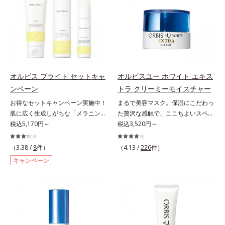
グケアを応援します。*1 メラニン
シミ・ソバカスを防ぐ）と保湿のこ
ポートをします。オルビスアンバー
という「点」だけでなく、透明感の
の生成を抑え、シミ・ソバカスを防
と*3 明るく澄んだ肌を目指す保湿
ヴァイタルトリートメントクリーム
なさなどの「面」での透明感を阻害
ぐ（ウォッシュ除く）*2 オルビス
成分と、メラニンの生成を抑え、シ
「オルビスアンバー ヴァイタルト
する原因を引き起こしていることが
内スキンケアシリーズの保湿力*3
ミ・ソバカスを防ぐ美白有効成分を
リートメントクリーム」は、1品
わかりました。そこでオルビス ブ
年齢に応じたお手入れのこと*4 う
組み合わせた複合成分*4 グリチル
で、化粧水、クリーム、シワ改善・
ライト シリーズは「メラニンにじ
るおいによる*5 乾燥、ハリ・ツヤ
リチン酸2K各商品の詳しい情報は商
美白(*1)美容液、乳液・保湿液、ネ
み」に着目して「高圧処理ビタミン
のなさ*6 乾燥による*7 保湿成分*8
品ページをご覧ください。・
ッククリーム(*3)、パックの6役を
C(*8)」を採用。肌奥(*6)まで浸透
ロニセラカエルレア果汁、ノバラエ
BEAUTY夏祭りは、こちら
オルビス ブライト セットキャ
オルビスユー ホワイト エキス
担い、複合的にアプローチ。Wナイ
し、シミやソバカスの原因となるメ
キス配合＝うるおいを与えハリと透
ンペーン
トラ クリーミーモイスチャー
アシン(*4)によるシワ改善・シミ予
ラニンの生成を食い止めます。また
明感に満ちた肌へ導く保湿成分*9
お得なセットキャンペーン実施中！
まるで美容マスク。保湿にこだわっ
防に加え、複合成分コラーゲンコン
オルビス独自成分の「ブライトVC
メマツヨイグサ抽出液、スイカズラ
肌に広く生成しがちな「メラニンに
た贅沢な感触で、ここちよいスペシ
プレックスSPが肌のハリを徹底サポ
コンプレックス(*9)」が、透明感を
エキス配合＝角層のすみずみまで水
じみ(*1)」の原因をブロック(*2)！
税込5,170円～
ャルケアを。若々しく透明感のある
税込3,520円～
ート。肌なじみのよいクリーム構造
阻害する原因(*10)にアプローチし
分・油分を保ち、ハリ・ツヤを与え
澄み渡る輝き透明肌(*3)へ。業界初
美肌を構成する要素と、年齢肌(*1)
で角層まで保湿成分が浸透し、うる
ます。さらに肌表面のなめらかさや
る保湿成分*10 気持ちのこと各商品
(*4)知見「メラニンの第三のルー
のメラニン生成にアプローチして、
おいをギュッと閉じ込めます。洗顔
（3.38 /
8
件）
みずみずしさをサポートするため
（4.13 /
226
件）
の詳しい情報は商品ページをご覧く
ト」である「横のひろがり」に着目
明るくなめらかな肌へ導くスキンケ
の後、これ1品だけでマルチにケ
に、肌荒れ防止有効成分と速効性と
ださい。・BEAUTY夏祭りは、こち
キャンペーン
して、全方位から透明肌を目指すブ
アシリーズです。「オルビスユー」
ア。うるおいのベールで守られた、
持続性、2種の保湿成分も配合し、
ら
ライトニングケア(*5)シリーズで
の理論を応用し、全方位的に肌の底
ハリ感のあるなめらかな肌を叶えま
透明感を包括的にサポート。全方位
す。受けてしまった紫外線ダメージ
上げを図ります。さらに、シミと年
す。*1 メラニンの生成を抑え、シ
ケアのアプローチによって、肌本来
をきっかけに、肌深く(*6)では「メ
齢の関係に着目。点在するシミだけ
ミ・ソバカスを防ぐ*2 肌にハリを
の輝きを生かして澄み渡る、輝き透
ラニンにじみ(*1)」が発現。シミや
でなく、メラニンが蓄積しがちな年
与え若々しい印象*3 首のうるおい
明肌を叶えます。L＝さっぱりタイ
ソバカスという「点」だけでなく、
齢肌の“メラニンメタボ(*2)”にアプ
ケアとして*4 ナイアシンアミド
プ（脂性肌～普通肌）M＝しっとり