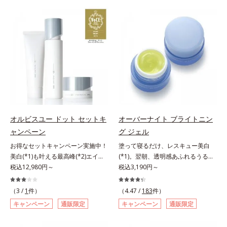
有効成分「ナイアシンアミド」の浸
は、年齢による肌悩み一つ一つを対
透スピードがアップ(*5)し、浸透し
処するのではなく、肌で起きている
にくい大人肌の深く(*3)まで素早く
ことの根本原因に着目。加齢ととも
届けます。真皮のコラーゲン産生を
に現れる年齢サインについて研究を
促進し、年齢とともに刻まれる深い
進めたところ、弾力感のない状態で
悩みのシワを改善しながら、過剰な
ある「ハリのなさ」や、くすみ(*6)
メラニン生成を防ぎ未来のシミ・ソ
などが現れている状態である「透明
バカスを予防します。さらに独自研
感のなさ」が、大人の肌印象に大き
究に基づいた浸透型ハリ保湿成分
な影響を与えていることがわかりま
(*6)で大人肌にハリ感をプラス。す
した。そこでオルビスユー ドット
るっと伸び広がるテクスチャー
シリーズは美容成分(*7)として
オルビスユー ドット セットキ
オーバーナイト ブライトニン
で、"顔全体にご使用いただける設
「G.D.F.アクティベーター(*8)」を
ャンペーン
グ ジェル
計"。見えているシワはもちろん、
配合。そして、従来から配合してい
自分では気づきにくい死角のシワの
お得なセットキャンペーン実施中！
塗って寝るだけ、レスキュー美白
る美白(*1)有効成分「トラネキサム
改善にも効果を発揮します。*1 メ
美白(*1)も叶える最高峰(*2)エイジ
(*1)。翌朝、透明感あふれるうるぷ
酸」を配合しました。さらに、シリ
ラニンの生成を抑え、シミ・ソバカ
ングケア(*3)。ハリも透明感(*4)も
税込12,980円～
る肌を叶える、お守り涼感ジェルパ
税込3,190円～
ーズ共通の美容成分「GLルートブ
スを防ぐ*2 ナイアシンアミド（有
結果主義。年齢サイン(*5)の因子に
ック。紫外線を浴びた日の夜は、ひ
ースター(*9)」を配合することで、
効成分）、水添大豆リン脂質、フィ
着目した肌科学エイジングケア(*3)
んやり気持ちいいジェルでお肌をレ
肌のふっくら感や透明感を叶えま
（3 /
1
件）
（4.47 /
183
件）
トステロール、水（基剤）、
シリーズ。オルビスユー ドットシ
スキュー！ メラニンの産生指令が
す。美白ケアしながら多角的なエイ
キャンペーン
通販限定
キャンペーン
通販限定
BG（保湿）*3 角層まで*4 K石けん
リーズは、年齢による肌悩み一つ一
活発になる夜の肌環境に着目して、
ジングケアが叶うシリーズに。3ス
素地、ホホバアルコール、トリステ
つを対処するのではなく、肌で起き
塗って眠るだけの簡単ケアで“潤白
テップで上向き(*10)のハリと透明