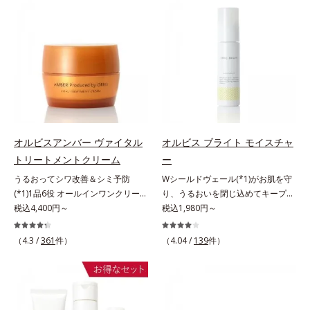
アリン酸デカグリセリル（基剤）*5
ていることの根本原因に着目。加齢
(*2)ツヤ肌”へと整える夜用ジェルパ
感を。効果的なシナジー設計で、あ
角層の範囲内における自社従来品処
とともに現れる年齢サイン(*5)につ
ックです。ぷるぷるジェルを肌にの
なたのエイジングケアを応援しま
方との比較*6 ドクダミエキス、シ
いて研究を進めたところ、弾力感の
せると、シートマスクのようにピタ
す。*1 メラニンの生成を抑え、シ
クロヘキサンジカルボン酸ビスエト
ない状態である「ハリのなさ」や、
ッと密着。水ハリ膜が肌のうるおい
ミ・ソバカスを防ぐ（ウォッシュを
キシジグリコール（保湿）＜使用量
くすみ(*6)などが現れている状態で
をキープしながら、やわらかさをア
除く）*2 オルビス内スキンケアシ
目安＞パール1粒程度＜ご使用ステ
ある「透明感のなさ」が現れること
ップ。美白(*1)と保湿の両方にアプ
リーズの保湿力*3 年齢に応じたお
ップ＞洗顔料 ⇒ 化粧水 ⇒ ザ リン
で大人の肌印象に大きな影響を与え
ローチする「トラネキサム酸-
手入れのこと*4 うるおいによる
クルセラム ⇒ 保湿液＜1商品あたり
ていることが分かりました。そこで
SG(*3)」、肌荒れや日焼けによる肌
*5 乾燥、ハリ・ツヤのなさ*6
の使用回数＞通常サイズ：約90回
オルビスユー ドットシリーズは美
のほてりを予防する「グリチルリチ
乾燥による*7 保湿成分*8 ロニ
（1.5ヵ月程度）ラージサイズ：約
容成分(*7)として「G.D.F.アクティ
ン酸ジカリウム(*4)」など、たっぷ
セラカエルレア果汁、ノバラエキス
オルビスアンバー ヴァイタル
オルビス ブライト モイスチャ
180回（3ヵ月程度）各商品の詳し
ベーター(*8)」を配合。そして、従
りの保湿成分が浸透しやすい肌環境
配合＝うるおいを与えハリと透明感
トリートメントクリーム
ー
い情報は商品ページをご覧くださ
来から配合している美白有効成分
を叶えます。はじめはピタッと密着
に満ちた肌へ導く保湿成分*9 メマ
い。・BEAUTY夏祭りは、こちら
うるおってシワ改善＆シミ予防
Wシールドヴェール(*1)がお肌を守
「トラネキサム酸」を配合しまし
するテクスチャーは、肌になじむご
ツヨイグサ抽出液、スイカズラエキ
(*1)1品6役 オールインワンクリー
り、うるおいを閉じ込めてキープす
た。さらに、シリーズ共通の美容成
とにもっちり質感に、最後はなめら
ス配合＝角層のすみずみまで水分・
ム。オルビスアンバーは、いつも⾃
税込4,400円～
る美白(*2)保湿液。業界初(*3)知見
税込1,980円～
分(*7)「GLルートブースター(*9)」
かな水膜へと3変化。普段の保湿液
油分を保ち、ハリ・ツヤを与える保
然体で美しくありたいと願う⼤⼈世
「メラニンの第三のルート」である
を配合することで、肌のふっくら感
をこのジェルにおきかえて塗って眠
湿成分*10 気持ちのこと
代に寄り添うブランドです。年齢印
「横のひろがり」に着目して、全方
や透明感を叶えます。美白ケアしな
るだけで、うるおいながらもベタつ
（4.3 /
361
件）
（4.04 /
139
件）
象研究に基づいた肌サイエンスで、
位から透明肌(*4)を目指すブライト
がら多角的なエイジングケアが叶う
かず、透明感のあるうるぷる肌へと
複合的なお悩みにアプローチ。大人
ニングケア(*5)シリーズです。受け
シリーズに。3ステップで上向き
リカバリーします。*1 メラニンの
世代の肌に向き合い、手軽なお手入
てしまった紫外線ダメージをきっか
(*10)のハリと透明感を。効果的な
生成を抑え、シミ・ソバカスを防ぐ
れで賢いケアを。ライフスタイルに
けに、肌深く(*6)では「メラニンに
シナジー設計で、あなたのエイジン
*2 美白（メラニンの生成を抑え、
なじむ、若々しい印象(*2)作りのサ
じみ(*7)」が発現。シミやそばかす