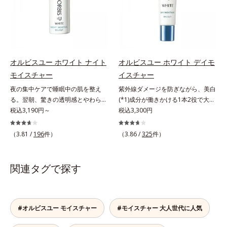
透明感のなさなどの「面」での透明
ローチして、澄みわたる美肌を目指
タイプ（普通肌～乾性肌）*1 γ－グ
感を阻害する原因を引き起こしてい
します。*1 年齢を重ねた肌*2 メラ
ルタミン酸ポリペプチド、２－メタ
ることがわかりました。そこでオル
ニンが過剰に生成する状態*3 メラ
クリロイルオキシエチルホスホリル
ビス ブライト シリーズは「メラニ
ニンの生成を抑え、シミ・ソバカス
コリン・メタクリル酸ブチル共重合
ンにじみ」に着目して「高圧処理ビ
を防ぐ*4 コラーゲン・トリペプチ
体液*2 メラニンの生成を抑え、シ
タミンC(*7)」を採用。肌奥(*6)まで
ド Ｆ
ミ・ソバカスを防ぐ*3 日本化粧品
オルビスユー ホワイト ナイト
オルビスユー ホワイト デイモ
浸透し、シミやソバカスの原因とな
業界で初めてメラニンの第三のルー
モイスチャー
イスチャー
るメラニンの生成を食い止めます。
トに着目し、日本放射線影響学会第
夜の集中ケアで睡眠中の肌を整え
紫外線ダメージを防ぎながら、美白
またオルビス独自成分の「ブライト
53回大会で2010年10月に初めて発
る。翌朝、驚きの透明感とやわらか
(*1)成分が働きかける1本2役で大人
VCコンプレックス(*8)」が、透明感
表したこと*4 うるおいにより透明
さを感じて。若々しく透明感のある
税込3,190円～
の肌を守りぬく。若々しく透明感の
税込3,300円
を阻害する原因(*9)にアプローチし
感のある肌*5 うるおいによる*6 メ
美肌を構成する要素と、年齢肌(*1)
ある美肌を構成する要素と、年齢肌
ます。さらに肌表面のなめらかさや
ラノサイトまで*7 シミ・ソバカス
のメラニン生成にアプローチして、
(*2)のメラニン生成にアプローチし
みずみずしさをサポートするため
（3.81 /
196
件）
（3.86 /
325
件）
が肌表面にあらわれること*8 L-ア
明るくなめらかな肌へ導くスキンケ
て、明るくなめらかな肌へ導くスキ
に、肌荒れ防止有効成分と速効性と
スコルビン酸 2-グルコシド*9 L-ア
アシリーズです。「オルビスユー」
ンケアシリーズです。「オルビスユ
持続性、2種の保湿成分も配合し、
スコルビン酸 2-グルコシド、パウダ
の理論を応用し、全方位的に肌の底
ー」の理論を応用し、全方位的に肌
透明感を包括的にサポート。全方位
関連タグで探す
ルコ樹皮エキス、油溶性甘草エキス
上げを図ります。さらに、シミと年
の底上げを図ります。さらに、シミ
ケアのアプローチによって、肌本来
(2)*10 乾燥など
齢の関係に着目。点在するシミだけ
と年齢の関係に着目。点在するシミ
の輝きを生かして澄み渡る、輝き透
でなく、メラニンが蓄積しがちな年
だけでなく、メラニンが蓄積しがち
明肌を叶えます。L＝さっぱりタイ
齢肌の“メラニンメタボ(*2)”にアプ
な年齢肌の“メラニンメタボ(*3)”に
プ（脂性肌～普通肌）M＝しっとり
#オルビスユー モイスチャー
#モイスチャー 大人世代に人気
ローチして、澄みわたる美肌を目指
アプローチして、澄みわたる美肌を
タイプ（普通肌～乾性肌）*1 シ