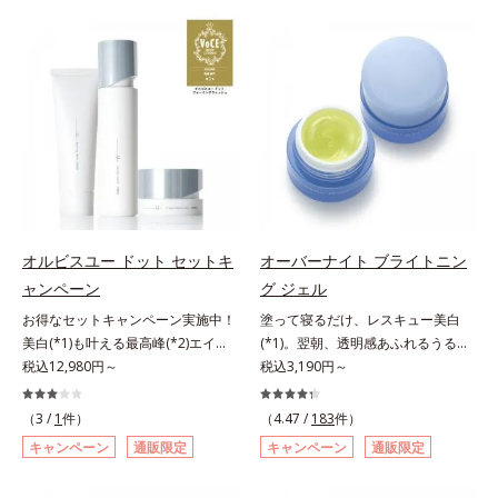
有効成分「ナイアシンアミド」の浸
は、年齢による肌悩み一つ一つを対
透スピードがアップ(*5)し、浸透し
処するのではなく、肌で起きている
にくい大人肌の深く(*3)まで素早く
ことの根本原因に着目。加齢ととも
届けます。真皮のコラーゲン産生を
に現れる年齢サインについて研究を
促進し、年齢とともに刻まれる深い
進めたところ、弾力感のない状態で
悩みのシワを改善しながら、過剰な
ある「ハリのなさ」や、くすみ(*6)
メラニン生成を防ぎ未来のシミ・ソ
などが現れている状態である「透明
バカスを予防します。さらに独自研
感のなさ」が、大人の肌印象に大き
究に基づいた浸透型ハリ保湿成分
な影響を与えていることがわかりま
(*6)で大人肌にハリ感をプラス。す
した。そこでオルビスユー ドット
るっと伸び広がるテクスチャー
シリーズは美容成分(*7)として
オルビスユー ドット セットキ
オーバーナイト ブライトニン
で、"顔全体にご使用いただける設
「G.D.F.アクティベーター(*8)」を
ャンペーン
グ ジェル
計"。見えているシワはもちろん、
配合。そして、従来から配合してい
自分では気づきにくい死角のシワの
お得なセットキャンペーン実施中！
塗って寝るだけ、レスキュー美白
る美白(*1)有効成分「トラネキサム
改善にも効果を発揮します。*1 メ
美白(*1)も叶える最高峰(*2)エイジ
(*1)。翌朝、透明感あふれるうるぷ
酸」を配合しました。さらに、シリ
ラニンの生成を抑え、シミ・ソバカ
ングケア(*3)。ハリも透明感(*4)も
税込12,980円～
る肌を叶える、お守り涼感ジェルパ
税込3,190円～
ーズ共通の美容成分「GLルートブ
スを防ぐ*2 ナイアシンアミド（有
結果主義。年齢サイン(*5)の因子に
ック。紫外線を浴びた日の夜は、ひ
ースター(*9)」を配合することで、
効成分）、水添大豆リン脂質、フィ
着目した肌科学エイジングケア(*3)
んやり気持ちいいジェルでお肌をレ
肌のふっくら感や透明感を叶えま
（3 /
1
件）
（4.47 /
183
件）
トステロール、水（基剤）、
シリーズ。オルビスユー ドットシ
スキュー！ メラニンの産生指令が
す。美白ケアしながら多角的なエイ
キャンペーン
通販限定
キャンペーン
通販限定
BG（保湿）*3 角層まで*4 K石けん
リーズは、年齢による肌悩み一つ一
活発になる夜の肌環境に着目して、
ジングケアが叶うシリーズに。3ス
素地、ホホバアルコール、トリステ
つを対処するのではなく、肌で起き
塗って眠るだけの簡単ケアで“潤白
テップで上向き(*10)のハリと透明