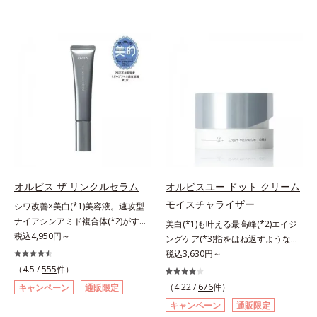
オルビス ザ リンクルセラム
オルビスユー ドット クリーム
モイスチャライザー
シワ改善×美白(*1)美容液。速攻型
ナイアシンアミド複合体(*2)がすば
美白(*1)も叶える最高峰(*2)エイジ
やく浸透(*3)。ピンと、パッと。大
税込4,950円～
ングケア(*3)指をはね返すような弾
人の肌にハリ感を。シワ改善×美白
力感が宿るハリ感 濃密フィットク
税込3,630円～
(*1)美容液。ポーラ化成 研究所の独
リーム。ハリも透明感(*4)も結果主
（4.5 /
555
件）
自研究で見出した、速攻型ナイアシ
義。年齢サイン(*5)の因子に着目し
（4.22 /
676
件）
キャンペーン
通販限定
ンアミド複合体(*2)と浸透サポート
た肌科学エイジングケア(*3)シリー
キャンペーン
通販限定
成分(*4)を配合。シワ改善・美白の
ズ。オルビスユー ドットシリーズ