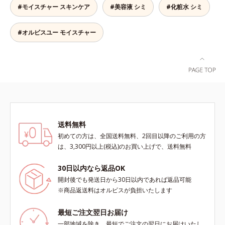
します。*1 年齢を重ねた肌*2 メラ
目指します。*1 メラニンの生成を
ミ・ソバカスが肌表面にあらわれる
#モイスチャー スキンケア
#美容液 シミ
#化粧水 シミ
ニンが過剰に生成する状態
抑え、シミ・ソバカスを防ぐ*2 年
こと*2 メラニンの生成を抑え、シ
齢を重ねた肌*3 メラニンが過剰に
ミ・ソバカスを防ぐ*3 うるおいに
生成する状態
よる透明感のある肌*4 日本化粧品
#オルビスユー モイスチャー
業界で初めてメラニンの第三のルー
トに着目し、日本放射線影響学会第
53回大会で2010年10月に初めて発
表したこと*5 うるおいによる*6 メ
ラノサイトまで*7 L-アスコルビン
酸 2-グルコシド*8 L-アスコルビン
酸 2-グルコシド、パウダルコ樹皮エ
キス、油溶性甘草エキス（2）*9 乾
送料無料
燥など
初めての方は、全国送料無料、2回目以降のご利用の方
は、3,300円以上(税込)のお買い上げで、送料無料
30日以内なら返品OK
開封後でも発送日から30日以内であれば返品可能
※商品返送料はオルビスが負担いたします
最短ご注文翌日お届け
一部地域を除き、最短でご注文の翌日にお届けいたし