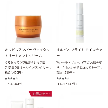
アリン酸デカグリセリル（基剤）*5
ていることの根本原因に着目。加齢
(*2)ツヤ肌”へと整える夜用ジェルパ
感を。効果的なシナジー設計で、あ
角層の範囲内における自社従来品処
とともに現れる年齢サイン(*5)につ
ックです。ぷるぷるジェルを肌にの
なたのエイジングケアを応援しま
方との比較*6 ドクダミエキス、シ
いて研究を進めたところ、弾力感の
せると、シートマスクのようにピタ
す。*1 メラニンの生成を抑え、シ
クロヘキサンジカルボン酸ビスエト
ない状態である「ハリのなさ」や、
ッと密着。水ハリ膜が肌のうるおい
ミ・ソバカスを防ぐ（ウォッシュを
キシジグリコール（保湿）＜使用量
くすみ(*6)などが現れている状態で
をキープしながら、やわらかさをア
除く）*2 オルビス内スキンケアシ
目安＞パール1粒程度＜ご使用ステ
ある「透明感のなさ」が現れること
ップ。美白(*1)と保湿の両方にアプ
リーズの保湿力*3 年齢に応じたお
ップ＞洗顔料 ⇒ 化粧水 ⇒ ザ リン
で大人の肌印象に大きな影響を与え
ローチする「トラネキサム酸-
手入れのこと*4 うるおいによる
クルセラム ⇒ 保湿液＜1商品あたり
ていることが分かりました。そこで
SG(*3)」、肌荒れや日焼けによる肌
*5 乾燥、ハリ・ツヤのなさ*6
の使用回数＞通常サイズ：約90回
オルビスユー ドットシリーズは美
のほてりを予防する「グリチルリチ
乾燥による*7 保湿成分*8 ロニ
（1.5ヵ月程度）ラージサイズ：約
容成分(*7)として「G.D.F.アクティ
ン酸ジカリウム(*4)」など、たっぷ
セラカエルレア果汁、ノバラエキス
オルビスアンバー ヴァイタル
オルビス ブライト モイスチャ
180回（3ヵ月程度）各商品の詳し
ベーター(*8)」を配合。そして、従
りの保湿成分が浸透しやすい肌環境
配合＝うるおいを与えハリと透明感
トリートメントクリーム
ー
い情報は商品ページをご覧くださ
来から配合している美白有効成分
を叶えます。はじめはピタッと密着
に満ちた肌へ導く保湿成分*9 メマ
い。・BEAUTY夏祭りは、こちら
うるおってシワ改善＆シミ予防
Wシールドヴェール(*1)がお肌を守
「トラネキサム酸」を配合しまし
するテクスチャーは、肌になじむご
ツヨイグサ抽出液、スイカズラエキ
(*1)1品6役 オールインワンクリー
り、うるおいを閉じ込めてキープす
た。さらに、シリーズ共通の美容成
とにもっちり質感に、最後はなめら
ス配合＝角層のすみずみまで水分・
ム。オルビスアンバーは、いつも⾃
税込4,400円～
る美白(*2)保湿液。業界初(*3)知見
税込1,980円～
分(*7)「GLルートブースター(*9)」
かな水膜へと3変化。普段の保湿液
油分を保ち、ハリ・ツヤを与える保
然体で美しくありたいと願う⼤⼈世
「メラニンの第三のルート」である
を配合することで、肌のふっくら感
をこのジェルにおきかえて塗って眠
湿成分*10 気持ちのこと
代に寄り添うブランドです。年齢印
「横のひろがり」に着目して、全方
や透明感を叶えます。美白ケアしな
るだけで、うるおいながらもベタつ
（4.3 /
361
件）
（4.04 /
139
件）
象研究に基づいた肌サイエンスで、
位から透明肌(*4)を目指すブライト
がら多角的なエイジングケアが叶う
かず、透明感のあるうるぷる肌へと
複合的なお悩みにアプローチ。大人
ニングケア(*5)シリーズです。受け
シリーズに。3ステップで上向き
リカバリーします。*1 メラニンの
世代の肌に向き合い、手軽なお手入
てしまった紫外線ダメージをきっか
(*10)のハリと透明感を。効果的な
生成を抑え、シミ・ソバカスを防ぐ
れで賢いケアを。ライフスタイルに
けに、肌深く(*6)では「メラニンに
シナジー設計で、あなたのエイジン
*2 美白（メラニンの生成を抑え、
なじむ、若々しい印象(*2)作りのサ
じみ(*7)」が発現。シミやそばかす