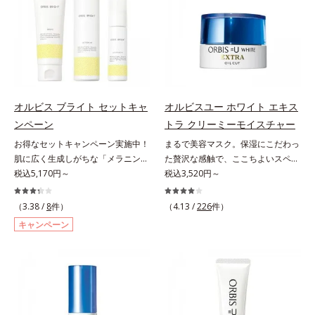
グケアを応援します。*1 メラニン
シミ・ソバカスを防ぐ）と保湿のこ
ポートをします。オルビスアンバー
という「点」だけでなく、透明感の
の生成を抑え、シミ・ソバカスを防
と*3 明るく澄んだ肌を目指す保湿
ヴァイタルトリートメントクリーム
なさなどの「面」での透明感を阻害
ぐ（ウォッシュ除く）*2 オルビス
成分と、メラニンの生成を抑え、シ
「オルビスアンバー ヴァイタルト
する原因を引き起こしていることが
内スキンケアシリーズの保湿力*3
ミ・ソバカスを防ぐ美白有効成分を
リートメントクリーム」は、1品
わかりました。そこでオルビス ブ
年齢に応じたお手入れのこと*4 う
組み合わせた複合成分*4 グリチル
で、化粧水、クリーム、シワ改善・
ライト シリーズは「メラニンにじ
るおいによる*5 乾燥、ハリ・ツヤ
リチン酸2K各商品の詳しい情報は商
美白(*1)美容液、乳液・保湿液、ネ
み」に着目して「高圧処理ビタミン
のなさ*6 乾燥による*7 保湿成分*8
品ページをご覧ください。・
ッククリーム(*3)、パックの6役を
C(*8)」を採用。肌奥(*6)まで浸透
ロニセラカエルレア果汁、ノバラエ
BEAUTY夏祭りは、こちら
オルビス ブライト セットキャ
オルビスユー ホワイト エキス
担い、複合的にアプローチ。Wナイ
し、シミやソバカスの原因となるメ
キス配合＝うるおいを与えハリと透
ンペーン
トラ クリーミーモイスチャー
アシン(*4)によるシワ改善・シミ予
ラニンの生成を食い止めます。また
明感に満ちた肌へ導く保湿成分*9
お得なセットキャンペーン実施中！
まるで美容マスク。保湿にこだわっ
防に加え、複合成分コラーゲンコン
オルビス独自成分の「ブライトVC
メマツヨイグサ抽出液、スイカズラ
肌に広く生成しがちな「メラニンに
た贅沢な感触で、ここちよいスペシ
プレックスSPが肌のハリを徹底サポ
コンプレックス(*9)」が、透明感を
エキス配合＝角層のすみずみまで水
じみ(*1)」の原因をブロック(*2)！
税込5,170円～
ャルケアを。若々しく透明感のある
税込3,520円～
ート。肌なじみのよいクリーム構造
阻害する原因(*10)にアプローチし
分・油分を保ち、ハリ・ツヤを与え
澄み渡る輝き透明肌(*3)へ。業界初
美肌を構成する要素と、年齢肌(*1)
で角層まで保湿成分が浸透し、うる
ます。さらに肌表面のなめらかさや
る保湿成分*10 気持ちのこと各商品
(*4)知見「メラニンの第三のルー
のメラニン生成にアプローチして、
おいをギュッと閉じ込めます。洗顔
（3.38 /
8
件）
みずみずしさをサポートするため
（4.13 /
226
件）
の詳しい情報は商品ページをご覧く
ト」である「横のひろがり」に着目
明るくなめらかな肌へ導くスキンケ
の後、これ1品だけでマルチにケ
に、肌荒れ防止有効成分と速効性と
ださい。・BEAUTY夏祭りは、こち
キャンペーン
して、全方位から透明肌を目指すブ
アシリーズです。「オルビスユー」
ア。うるおいのベールで守られた、
持続性、2種の保湿成分も配合し、
ら
ライトニングケア(*5)シリーズで
の理論を応用し、全方位的に肌の底
ハリ感のあるなめらかな肌を叶えま
透明感を包括的にサポート。全方位
す。受けてしまった紫外線ダメージ
上げを図ります。さらに、シミと年
す。*1 メラニンの生成を抑え、シ
ケアのアプローチによって、肌本来
をきっかけに、肌深く(*6)では「メ
齢の関係に着目。点在するシミだけ
ミ・ソバカスを防ぐ*2 肌にハリを
の輝きを生かして澄み渡る、輝き透
ラニンにじみ(*1)」が発現。シミや
でなく、メラニンが蓄積しがちな年
与え若々しい印象*3 首のうるおい
明肌を叶えます。L＝さっぱりタイ
ソバカスという「点」だけでなく、
齢肌の“メラニンメタボ(*2)”にアプ
ケアとして*4 ナイアシンアミド
プ（脂性肌～普通肌）M＝しっとり