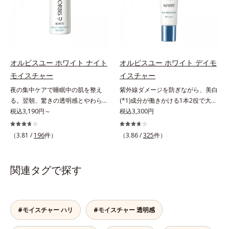
透明感のなさなどの「面」での透明
ローチして、澄みわたる美肌を目指
タイプ（普通肌～乾性肌）*1 γ－グ
感を阻害する原因を引き起こしてい
します。*1 年齢を重ねた肌*2 メラ
ルタミン酸ポリペプチド、２－メタ
ることがわかりました。そこでオル
ニンが過剰に生成する状態*3 メラ
クリロイルオキシエチルホスホリル
ビス ブライト シリーズは「メラニ
ニンの生成を抑え、シミ・ソバカス
コリン・メタクリル酸ブチル共重合
ンにじみ」に着目して「高圧処理ビ
を防ぐ*4 コラーゲン・トリペプチ
体液*2 メラニンの生成を抑え、シ
タミンC(*7)」を採用。肌奥(*6)まで
ド Ｆ
ミ・ソバカスを防ぐ*3 日本化粧品
オルビスユー ホワイト ナイト
オルビスユー ホワイト デイモ
浸透し、シミやソバカスの原因とな
業界で初めてメラニンの第三のルー
モイスチャー
イスチャー
るメラニンの生成を食い止めます。
トに着目し、日本放射線影響学会第
夜の集中ケアで睡眠中の肌を整え
紫外線ダメージを防ぎながら、美白
またオルビス独自成分の「ブライト
53回大会で2010年10月に初めて発
る。翌朝、驚きの透明感とやわらか
(*1)成分が働きかける1本2役で大人
VCコンプレックス(*8)」が、透明感
表したこと*4 うるおいにより透明
さを感じて。若々しく透明感のある
税込3,190円～
の肌を守りぬく。若々しく透明感の
税込3,300円
を阻害する原因(*9)にアプローチし
感のある肌*5 うるおいによる*6 メ
美肌を構成する要素と、年齢肌(*1)
ある美肌を構成する要素と、年齢肌
ます。さらに肌表面のなめらかさや
ラノサイトまで*7 シミ・ソバカス
のメラニン生成にアプローチして、
(*2)のメラニン生成にアプローチし
みずみずしさをサポートするため
（3.81 /
196
件）
（3.86 /
325
件）
が肌表面にあらわれること*8 L-ア
明るくなめらかな肌へ導くスキンケ
て、明るくなめらかな肌へ導くスキ
に、肌荒れ防止有効成分と速効性と
スコルビン酸 2-グルコシド*9 L-ア
アシリーズです。「オルビスユー」
ンケアシリーズです。「オルビスユ
持続性、2種の保湿成分も配合し、
スコルビン酸 2-グルコシド、パウダ
の理論を応用し、全方位的に肌の底
ー」の理論を応用し、全方位的に肌
透明感を包括的にサポート。全方位
関連タグで探す
ルコ樹皮エキス、油溶性甘草エキス
上げを図ります。さらに、シミと年
の底上げを図ります。さらに、シミ
ケアのアプローチによって、肌本来
(2)*10 乾燥など
齢の関係に着目。点在するシミだけ
と年齢の関係に着目。点在するシミ
の輝きを生かして澄み渡る、輝き透
でなく、メラニンが蓄積しがちな年
だけでなく、メラニンが蓄積しがち
明肌を叶えます。L＝さっぱりタイ
齢肌の“メラニンメタボ(*2)”にアプ
な年齢肌の“メラニンメタボ(*3)”に
プ（脂性肌～普通肌）M＝しっとり
#モイスチャー ハリ
#モイスチャー 透明感
ローチして、澄みわたる美肌を目指
アプローチして、澄みわたる美肌を
タイプ（普通肌～乾性肌）*1 シ