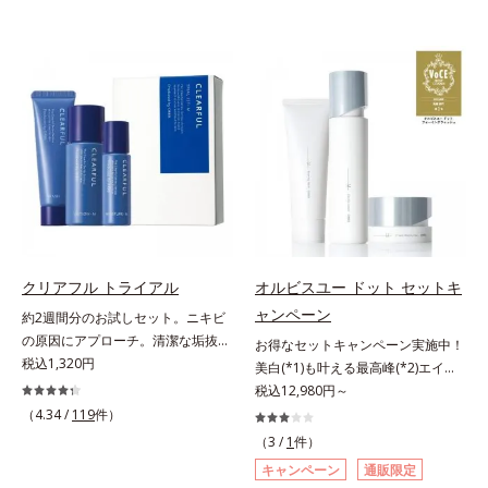
クリアフル トライアル
オルビスユー ドット セットキ
ャンペーン
約2週間分のお試しセット。ニキビ
の原因にアプローチ。清潔な垢抜け
お得なセットキャンペーン実施中！
肌(*1)へ。「ニキビをくり返してし
税込1,320円
美白(*1)も叶える最高峰(*2)エイジ
まう」「毛穴目立ちが気になる」
ングケア(*3)。ハリも透明感(*4)も
税込12,980円～
「マスク生活であごや口まわりのニ
結果主義。年齢サイン(*5)の因子に
（4.34 /
119
件）
キビが気になる」というお悩みに。
着目した肌科学エイジングケア(*3)
（3 /
1
件）
くり返しニキビの根本原因「肌のバ
シリーズ。オルビスユー ドットシ
キャンペーン
通販限定
リア機能の低下」と、肌悩み「毛穴
リーズは、年齢による肌悩み一つ一