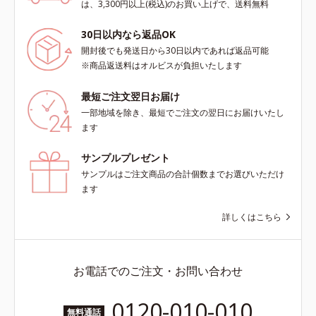
～乾性肌）*1 洗浄による汚れの除
の輝きを生かして澄み渡る、輝き透
は、3,300円以上(税込)のお買い上げで、送料無料
去*2 キメの乱れによる*3 テトラ2-
明肌を叶えます。L＝さっぱりタイ
ヘキシルデカン酸アスコルビル配合
プ（脂性肌～普通肌）M＝しっとり
30日以内なら返品OK
＝整肌成分*4 天然ビタミンE、イノ
タイプ（普通肌～乾性肌）*1 シ
開封後でも発送日から30日以内であれば返品可能
シット、フィチン酸、ユズセラミ
ミ・ソバカスが肌表面にあらわれる
※商品返送料はオルビスが負担いたします
ド、スフィンゴ糖脂質*5 テトラ2-
こと*2 メラニンの生成を抑え、シ
ヘキシルデカン酸アスコルビル、天
ミ・ソバカスを防ぐ*3 うるおいに
最短ご注文翌日お届け
然ビタミンE、イノシット、フィチ
よる透明感のある肌*4 日本化粧品
一部地域を除き、最短でご注文の翌日にお届けいたし
ン酸、ユズセラミド、スフィンゴ糖
業界で初めてメラニンの第三のルー
ます
脂質配合＝肌をなめらかに整える整
トに着目し、日本放射線影響学会第
肌成分*6 角層まで*7 うるおいによ
53回大会で2010年10月に初めて発
サンプルプレゼント
りキメを整えて毛穴を目立たなくす
表したこと*5 うるおいによる*6 メ
サンプルはご注文商品の合計個数までお選びいただけ
る*8 すべての方に皮膚刺激がおき
ラノサイトまで*7 L-アスコルビン
ます
ないというわけではありません※敏
酸 2-グルコシド*8 L-アスコルビン
感肌対象パッチテスト済（すべての
酸 2-グルコシド、パウダルコ樹皮エ
詳しくはこちら
人に皮膚刺激がおきないというわけ
キス、油溶性甘草エキス（2）*9 乾
ではありません）※弱酸性（ローシ
燥など
ョン・モイスチャーのみ）
お電話でのご注文・お問い合わせ
0120-010-010
無料通話