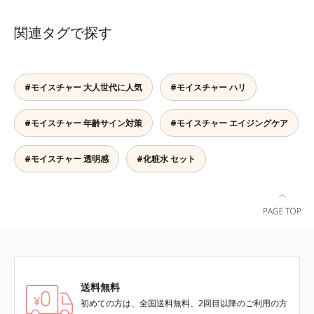
洗浄による汚れの除去*2 テトラ2-
み「毛穴の目立ち」の両方にWでア
す。受けてしまった紫外線ダメージ
シナジー設計で、あなたのエイジン
ヘキシルデカン酸アスコルビル、天
プローチする、薬用ニキビ対策スキ
をきっかけに、肌深く(*6)では「メ
グケアを応援します。*1 メラニン
関連タグで探す
然ビタミンE、イノシット、フィチ
ンケアシリーズです。5種の和漢植
ラニンにじみ(*1)」が発現。シミや
の生成を抑え、シミ・ソバカスを防
ン酸、ユズセラミド、スフィンゴ糖
物由来成分とコラーゲンが肌をいた
ソバカスという「点」だけでなく、
ぐ（ウォッシュ除く）*2 オルビス
脂質*3 角層内*4 うるおいによりキ
わりながらうるおいを与え、バリア
透明感のなさなどの「面」での透明
内スキンケアシリーズの保湿力*3
メを整えて毛穴を目立たなくする*5
機能を維持。ニキビができにくい肌
感を阻害する原因を引き起こしてい
年齢に応じたお手入れのこと*4 う
#モイスチャー 大人世代に人気
#モイスチャー ハリ
すべての方に皮膚刺激がおきないと
を目指します。さらにビタミンC誘
ることがわかりました。そこでオル
るおいによる*5 乾燥、ハリ・ツヤ
いうわけではありません※敏感肌対
導体(*3)と5種の整肌成分(*4)から成
ビス ブライト シリーズは「メラニ
のなさ*6 乾燥による*7 保湿成分*8
象パッチテスト済（すべての人に皮
る「ナノVCショットカプセル(*5)」
#モイスチャー 年齢サイン対策
ンにじみ」に着目して「高圧処理ビ
#モイスチャー エイジングケア
ロニセラカエルレア果汁、ノバラエ
膚刺激がおきないというわけではあ
を配合。カプセルが浸透(*6)してか
タミンC(*7)」を採用。肌奥(*6)まで
キス配合＝うるおいを与えハリと透
りません）※弱酸性（ローション・
ら成分を放出する特殊技術によっ
浸透し、シミやソバカスの原因とな
明感に満ちた肌へ導く保湿成分*9
#モイスチャー 透明感
#化粧水 セット
モイスチャーのみ）アレルギーテス
て、高い浸透力(*6)と安定性を実
るメラニンの生成を食い止めます。
メマツヨイグサ抽出液、スイカズラ
ト済＝全ての方にアレルギーが起こ
現。毛穴の目立ちをしっかりケア
またオルビス独自成分の「ブライト
エキス配合＝角層のすみずみまで水
らないということではありません。
(*7)して、ゆらぎやすいニキビ肌
VCコンプレックス(*8)」が、透明感
分・油分を保ち、ハリ・ツヤを与え
ノンコメドジェニックテスト済＝す
を、みずみずしい清潔な垢抜け肌
を阻害する原因(*9)にアプローチし
る保湿成分*10 気持ちのこと各商品
べての人にコメド（ニキビのもと）
(*1)へと導きます。たっぷりの保湿
ます。さらに肌表面のなめらかさや
の詳しい情報は商品ページをご覧く
ができないというわけではありませ
成分で低刺激。敏感肌の方にもお使
みずみずしさをサポートするため
ださい。・BEAUTY夏祭りは、こち
ん。
いいただけます(*8)。L＝さっぱり
に、肌荒れ防止有効成分と速効性と
ら
タイプ（ニキビのできやすい肌・超
持続性、2種の保湿成分も配合し、
脂性肌～普通肌）M＝しっとりタイ
透明感を包括的にサポート。全方位
送料無料
プ（ニキビのできやすい肌・普通肌
ケアのアプローチによって、肌本来
初めての方は、全国送料無料、2回目以降のご利用の方