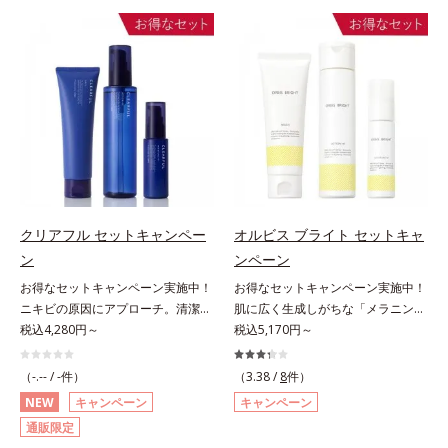
の目立ち」の両方にWでアプローチ
つを対処するのではなく、肌で起き
する、薬用ニキビ対策スキンケアシ
ていることの根本原因に着目。加齢
リーズです。5種の和漢植物由来成
とともに現れる年齢サイン(*5)につ
分とコラーゲンが肌をいたわりなが
いて研究を進めたところ、弾力感の
らうるおいを与え、バリア機能を維
ない状態である「ハリのなさ」や、
持。ニキビができにくい肌を目指し
くすみ(*6)などが現れている状態で
ます。さらにビタミンC誘導体をは
ある「透明感のなさ」が現れること
じめとした5種の整肌成分(*2)から
で大人の肌印象に大きな影響を与え
成る「ナノVCショットカプセル」
ていることが分かりました。そこで
を配合。カプセルが浸透してから成
オルビスユー ドットシリーズは美
分を放出する特殊技術によって、高
容成分(*7)として「G.D.F.アクティ
クリアフル セットキャンペー
オルビス ブライト セットキャ
い浸透力(*3)と安定性を実現。毛穴
ベーター(*8)」を配合。そして、従
ン
ンペーン
の目立ちをしっかりケア(*4)して、
来から配合している美白有効成分
ゆらぎやすいニキビ肌を、みずみず
お得なセットキャンペーン実施中！
お得なセットキャンペーン実施中！
「トラネキサム酸」を配合しまし
しい清潔な垢抜け肌(*1)へと導きま
ニキビの原因にアプローチ。清潔な
肌に広く生成しがちな「メラニンに
た。さらに、シリーズ共通の美容成
す。たっぷりの保湿成分で低刺激。
垢抜け肌(*1)へ。「ニキビをくり返
税込4,280円～
じみ(*1)」の原因をブロック(*2)！
税込5,170円～
分(*7)「GLルートブースター(*9)」
敏感肌の方にもお使いいただけます
してしまう」「毛穴目立ち(*2)が気
澄み渡る輝き透明肌(*3)へ。業界初
を配合することで、肌のふっくら感
(*5)。L＝さっぱりタイプ（ニキビ
になる」「マスク生活であごや口ま
(*4)知見「メラニンの第三のルー
や透明感を叶えます。美白ケアしな
（-.-- / -件）
（3.38 /
8
件）
のできやすい肌・超脂性肌～普通
わりのニキビが気になる」というお
ト」である「横のひろがり」に着目
がら多角的なエイジングケアが叶う
NEW
キャンペーン
キャンペーン
肌）M＝しっとりタイプ（ニキビの
悩みに。くり返しニキビの根本原因
して、全方位から透明肌を目指すブ
シリーズに。3ステップで上向き
通販限定
できやすい肌・普通肌～乾性肌）*1
「肌のバリア機能の低下」と、肌悩
ライトニングケア(*5)シリーズで
(*10)のハリと透明感を。効果的な