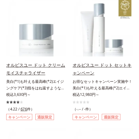
有効成分「ナイアシンアミド」の浸
望の敏感肌用保湿スキンケアライン
透スピードがアップ(*5)し、浸透し
「オルビス アクアニスト」。乾燥
にくい大人肌の深く(*3)まで素早く
敏感スランプの原因にアプローチす
届けます。真皮のコラーゲン産生を
る持続型トリプルアミノ酸(*4)を配
促進し、年齢とともに刻まれる深い
合。もともと体内にあるアミノ酸は
悩みのシワを改善しながら、過剰な
異物として排出されにくく、肌にと
メラニン生成を防ぎ未来のシミ・ソ
どまってうるおいを蓄えてくれま
バカスを予防します。さらに独自研
す。刺激を受けやすくなった角層を
究に基づいた浸透型ハリ保湿成分
うるおいで満たし、脱・敏感肌を目
(*6)で大人肌にハリ感をプラス。す
指します。無油分・無着色・無香
オルビスユー ドット クリーム
オルビスユー ドット セットキ
るっと伸び広がるテクスチャー
料・アルコールフリー・界面活性剤
モイスチャライザー
ャンペーン
で、"顔全体にご使用いただける設
不使用(*5)・パラベンフリー、6つ
美白(*1)も叶える最高峰(*2)エイジ
お得なセットキャンペーン実施中！
計"。見えているシワはもちろん、
のフリー処方で徹底的に肌に寄り添
ングケア(*3)指をはね返すような弾
美白(*1)も叶える最高峰(*2)エイジ
自分では気づきにくい死角のシワの
います。*1 乾燥と敏感をくり返す
力感が宿るハリ感 濃密フィットク
税込3,630円～
ングケア(*3)。ハリも透明感(*4)も
税込12,980円～
改善にも効果を発揮します。*1 メ
こと*2 敏感肌対象連用テスト済
リーム。ハリも透明感(*4)も結果主
結果主義。年齢サイン(*5)の因子に
ラニンの生成を抑え、シミ・ソバカ
（すべての方のお肌に合うというこ
義。年齢サイン(*5)の因子に着目し
着目した肌科学エイジングケア(*3)
スを防ぐ*2 ナイアシンアミド（有
（4.22 /
676
件）
とではありません）*3 乾燥して敏
（-.-- / -件）
た肌科学エイジングケア(*3)シリー
シリーズ。オルビスユー ドットシ
効成分）、水添大豆リン脂質、フィ
感に感じやすい状態のこと*4 発酵
キャンペーン
通販限定
キャンペーン
通販限定
ズ。オルビスユー ドットシリーズ
リーズは、年齢による肌悩み一つ一
トステロール、水（基剤）、
アミノ酸（ポリグルタミン酸）配合
は、年齢による肌悩み一つ一つを対
つを対処するのではなく、肌で起き
BG（保湿）*3 角層まで*4 K石けん
＝乾燥を防ぎ、うるおいに満ちた肌
処するのではなく、肌で起きている
ていることの根本原因に着目。加齢
素地、ホホバアルコール、トリステ
へ導く保湿成分、植物由来アミノ酸