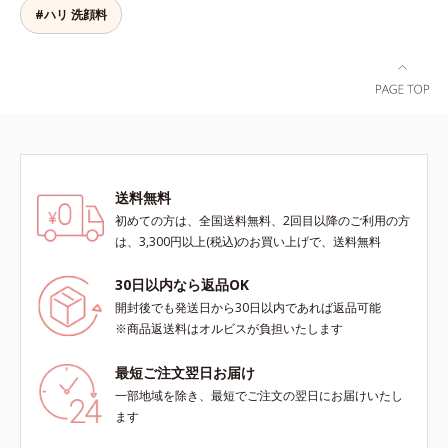
こちでこわばった肌を解きほぐし、
り、水でも油でも実現できなかっ
#ハリ 洗顔料
柔らかくもっちりしたクリームなら
た、“濃密なうるおい感”と“ベタつか
ではの極上肌へ導きます。*1 年齢
ない”、相反する2つの感触の両立に
に応じたお手入れ*2 加水分解コラ
成功。ごわつく年齢肌を柔肌に整
ーゲン*3 加水分解エラスチン*4 角
え、未体験の肌感触を叶えます。*1
層内*5 アルテアエキス＝肌にうる
保湿*2 年齢に応じたお手入れ *3
おいと柔らかさを与える保湿成分
D.N.A.＝Daily New Approach*4
HSP含有酵母エキス＝保湿成分*5
紫外線や乾燥など
送料無料
初めての方は、全国送料無料、2回目以降のご利用の方
は、3,300円以上(税込)のお買い上げで、送料無料
30日以内なら返品OK
開封後でも発送日から30日以内であれば返品可能
※商品返送料はオルビスが負担いたします
最短ご注文翌日お届け
一部地域を除き、最短でご注文の翌日にお届けいたし
ます