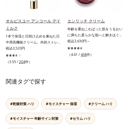
高濃度で配合。角層のバリア機能に
でも油でもない第3の成分、even
アプローチして肌荒れを防ぎ、肌不
wateroil（イーブンワテロイル）を
調にゆらがない肌を叶えます。そし
配合することにより、水でも油でも
て、独自研究に基づいたアプローチ
実現できなかった、“濃密なうるお
オルビスユー アンコール デイ
エンリッチ クリーム
成分「MCアクティベーター
い感”と“ベタつかない”、相反する2
ミルク
年齢を重ねこわばった肌をうるおい
(*5)」。肌のうるおいを引き出し・
つの感触の両立に成功。ごわつく年
に満ちた柔らかな肌へと解きほぐ
1本で保湿と日焼け止めを兼ねた日
高めて、ハリ感あふれる肌へと導き
齢肌を柔肌に整え、未体験の肌感触
す。セラミド配合保湿クリーム。う
税込3,630円～
中用高機能クリーム。外的ストレス
ます。うるおいに満ちたゆらがない
を叶えます。*1 保湿*2 年齢に応じ
るおい続く柔らかな肌へ整える、エ
(*5)から肌を徹底ガード。諦めかけ
税込3,520円
肌をご体感いただくために設計され
たお手入れ *3 D.N.A.＝Daily New
イジングケア(*1)保湿クリームで
ていたハリ不足、うるおい低下に先
（4.61 /
438
件）
た3ステップで、いつも力強く美し
Approach*4 HSP含有酵母エキス＝
す。塗っても塗っても乾いてしまう
端科学ケア(*1)でアプローチするエ
くあり続けるあなたを応援します。
（3.55 /
204
件）
保湿成分
肌へセラミドを届けるため、セラミ
イジングケア(*2)シリーズ。弾むよ
*1 肌にうるおいが満ち、維持され
ドを極小のナノサイズにカプセル化
うな若々しい肌を目指します。
ている状態*2 年齢に応じたお手入
しました。内包した3大保湿成分＝
D.N.A.(*3) ヒビスエキスとHSP（ヒ
れのこと*3 デクスパンテノール
関連タグで探す
ローヤルゼリーエキス・浸透型コラ
ートショックプロテイン）(*4)の合
W*4 2022年5月 Mintel社データベ
ーゲン(*2)・エラスチン(*3)ととも
わせ技で、目元、フェイスラインな
ース及び先行技術調査による当社調
に浸透(*4)し、うるおいに満ちた状
ど、年齢を重ねるにつれハリ不足、
べ*5 オトギリソウエキス配合＝肌
態が続く肌へ整えます。さらに年齢
うるおい低下を感じやすい部位に働
#乾燥対策 ハリ
#モイスチャー 保湿
#クリーム ハリ
にうるおいを与え、うるおいに満ち
肌がうるおいとともに失ってしまう
きかけ、ハリ感のある肌へ導きま
たハリツヤ肌へ導く保湿成分
ハリ・弾力に、モイストエンリッチ
す。さらに、水でも油でもない第3
#モイスチャー 年齢サイン対策
#セラム ハリ
コンプレックス(*5）がアプロー
の成分、even wateroil（イーブン
チ。ベタつかずみずみずしい使いご
ワテロイル）を配合することによ