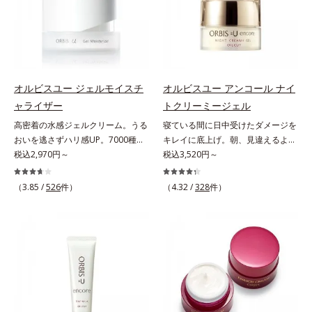
ヴァイタルトリートメントクリーム
に、肌荒れ・ニキビ予防など“今”の
ミ・ソバカスを防ぐ（ウォッシュを
ぐ（ウォッシュ除く）*2 オルビス
「オルビスアンバー ヴァイタルト
肌悩みに応え、“未来”を見据えて好
除く）*2 オルビス内スキンケアシ
内スキンケアシリーズの保湿力*3
リートメントクリーム」は、1品
印象の鍵となるハリ・ツヤへもアプ
リーズの保湿力*3 年齢に応じたお
年齢に応じたお手入れのこと*4 う
で、化粧水、クリーム、シワ改善・
ローチする進化を遂げました。うる
手入れのこと*4 うるおいによる
るおいによる*5 乾燥、ハリ・ツヤ
美白(*1)美容液、乳液・保湿液、ネ
おいを逃しやすい男性肌に着目し、
*5 乾燥、ハリ・ツヤのなさ*6
のなさ*6 乾燥による*7 保湿成分*8
ッククリーム(*3)、パックの6役を
アイテム同士をなじみやすくする
乾燥による*7 保湿成分*8 ロニ
ロニセラカエルレア果汁、ノバラエ
オルビスユー ジェルモイスチ
オルビスユー アンコール ナイ
担い、複合的にアプローチ。Wナイ
「うるおいコネクト設計」を採用。
セラカエルレア果汁、ノバラエキス
キス配合＝うるおいを与えハリと透
ャライザー
トクリーミージェル
アシン(*4)によるシワ改善・シミ予
8アイテム分の機能を3ステップに集
配合＝うるおいを与えハリと透明感
明感に満ちた肌へ導く保湿成分*9
高密着の水感ジェルクリーム。うる
寝ている間に日中受けたダメージを
防に加え、複合成分コラーゲンコン
約し、よりシンプルなお手入れで、
に満ちた肌へ導く保湿成分*9 メマ
メマツヨイグサ抽出液、スイカズラ
おいを逃さずハリ感UP。7000種を
キレイに底上げ。朝、見違えるよう
プレックスSPが肌のハリを徹底サポ
ハリ・ツヤのある好印象な清潔透明
ツヨイグサ抽出液、スイカズラエキ
エキス配合＝角層のすみずみまで水
超える成分から厳選し、「うるおい
税込2,970円～
なハリ感に。諦めかけていたハリ不
税込3,520円～
ート。肌なじみのよいクリーム構造
肌(*1)へ導きます。*1 うるおいによ
ス配合＝角層のすみずみまで水分・
分・油分を保ち、ハリ・ツヤを与え
の質(*1)」に着目した初期エイジン
足、うるおい低下に先端科学ケア
で角層まで保湿成分が浸透し、うる
る透明感のある肌*2 男性の顔画像
油分を保ち、ハリ・ツヤを与える保
る保湿成分*10 気持ちのこと各商品
グケア(*2)シリーズオルビスユーは
(*1)でアプローチするエイジングケ
おいをギュッと閉じ込めます。洗顔
（3.85 /
526
件）
を用いた印象評価において、基準画
（4.32 /
328
件）
湿成分*10 気持ちのこと
の詳しい情報は商品ページをご覧く
肌本来のうるおいやバリア機能にア
ア(*2)シリーズ。弾むような若々し
の後、これ1品だけでマルチにケ
像に対して、頬全体に輝度分布がな
ださい。・BEAUTY夏祭りは、こち
プローチする初期エイジングケアシ
い肌を目指します。D.N.A.(*3) ヒビ
ア。うるおいのベールで守られた、
だらかな光（ツヤ）があると、爽や
ら
リーズです。「うるおいの質」に着
スエキスとHSP（ヒートショックプ
ハリ感のあるなめらかな肌を叶えま
かさ印象が高く評価されたこと*3
目し、肌荒れを予防しながらうるお
ロテイン）(*4)の合わせ技で、目
す。*1 メラニンの生成を抑え、シ
2022年12月22日時点で、科学文献
いに満ちた美しい肌へと導きます。
元、フェイスラインなど、年齢を重
ミ・ソバカスを防ぐ*2 肌にハリを
データベースPubMed及びGoogle
ポーラ・オルビスグループ独自の肌
ねるにつれハリ不足、うるおい低下
与え若々しい印象*3 首のうるおい
scholarにより国内化粧品業界にお
荒れ防止有効成分として、「DF-パ
を感じやすい部位に働きかけ、ハリ
ケアとして*4 ナイアシンアミド
いて該当文献がないことを確認（ポ
ンテノール(*3)」を国内唯一(*4)、
感のある肌へ導きます。さらに、水
ーラ化成研究所調べ）