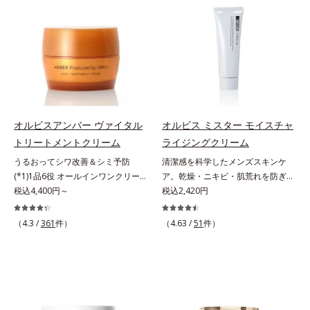
ことの根本原因に着目。加齢ととも
とともに現れる年齢サイン(*5)につ
アリン酸デカグリセリル（基剤）*5
（エルゴチオネイン）配合＝肌を整
に現れる年齢サインについて研究を
いて研究を進めたところ、弾力感の
角層の範囲内における自社従来品処
え、すこやかに保つ保湿成分、微生
進めたところ、弾力感のない状態で
ない状態である「ハリのなさ」や、
方との比較*6 ドクダミエキス、シ
物由来アミノ酸（エクトイン）配合
ある「ハリのなさ」や、くすみ(*6)
くすみ(*6)などが現れている状態で
クロヘキサンジカルボン酸ビスエト
＝乱れた角層にうるおいを与え、肌
などが現れている状態である「透明
ある「透明感のなさ」が現れること
キシジグリコール（保湿）＜使用量
荒れを防ぐ保湿成分*5 ウォッシュ
感のなさ」が、大人の肌印象に大き
で大人の肌印象に大きな影響を与え
目安＞パール1粒程度＜ご使用ステ
を除くLM＝さっぱり高保湿タイプ
な影響を与えていることがわかりま
ていることが分かりました。そこで
ップ＞洗顔料 ⇒ 化粧水 ⇒ ザ リン
（脂性肌～普通肌）RM＝しっとり
した。そこでオルビスユー ドット
オルビスユー ドットシリーズは美
クルセラム ⇒ 保湿液＜1商品あたり
高保湿タイプ（普通肌～超乾性肌）
シリーズは美容成分(*7)として
容成分(*7)として「G.D.F.アクティ
の使用回数＞通常サイズ：約90回
オルビスアンバー ヴァイタル
オルビス ミスター モイスチャ
「G.D.F.アクティベーター(*8)」を
ベーター(*8)」を配合。そして、従
（1.5ヵ月程度）ラージサイズ：約
トリートメントクリーム
ライジングクリーム
配合。そして、従来から配合してい
来から配合している美白有効成分
180回（3ヵ月程度）各商品の詳し
うるおってシワ改善＆シミ予防
清潔感を科学したメンズスキンケ
る美白(*1)有効成分「トラネキサム
「トラネキサム酸」を配合しまし
い情報は商品ページをご覧くださ
(*1)1品6役 オールインワンクリー
ア。乾燥・ニキビ・肌荒れを防ぎハ
酸」を配合しました。さらに、シリ
た。さらに、シリーズ共通の美容成
い。・BEAUTY夏祭りは、こちら
ム。オルビスアンバーは、いつも⾃
税込4,400円～
リ・ツヤのある、好印象な清潔透明
税込2,420円
ーズ共通の美容成分「GLルートブ
分(*7)「GLルートブースター(*9)」
然体で美しくありたいと願う⼤⼈世
肌(*1)へ。オルビスミスターは、男
ースター(*9)」を配合することで、
を配合することで、肌のふっくら感
代に寄り添うブランドです。年齢印
性の清潔感、爽やかさ、若々しさの
肌のふっくら感や透明感を叶えま
や透明感を叶えます。美白ケアしな
（4.3 /
361
件）
（4.63 /
51
件）
象研究に基づいた肌サイエンスで、
印象を科学的に検証し、ポジティブ
す。美白ケアしながら多角的なエイ
がら多角的なエイジングケアが叶う
複合的なお悩みにアプローチ。大人
な光（＝ツヤ）が男性の印象に重要
ジングケアが叶うシリーズに。3ス
シリーズに。3ステップで上向き
世代の肌に向き合い、手軽なお手入
であること(*2)を業界で初めて発見
テップで上向き(*10)のハリと透明
(*10)のハリと透明感を。効果的な
れで賢いケアを。ライフスタイルに
(*3)。ニキビ・肌荒れ予防有効成分
感を。効果的なシナジー設計で、あ
シナジー設計で、あなたのエイジン
なじむ、若々しい印象(*2)作りのサ
と保湿成分を新たに配合。これまで
なたのエイジングケアを応援しま
グケアを応援します。*1 メラニン
ポートをします。オルビスアンバー
の乾燥・テカリへのケアはそのまま
す。*1 メラニンの生成を抑え、シ
の生成を抑え、シミ・ソバカスを防