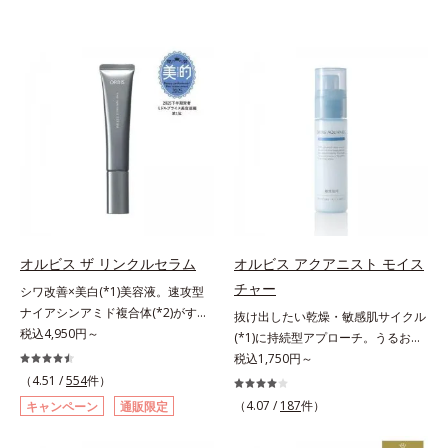
オルビス ザ リンクルセラム
オルビス アクアニスト モイス
チャー
シワ改善×美白(*1)美容液。速攻型
ナイアシンアミド複合体(*2)がすば
抜け出したい乾燥・敏感肌サイクル
やく浸透(*3)。ピンと、パッと。大
税込4,950円～
(*1)に持続型アプローチ。うるおい
人の肌にハリ感を。シワ改善×美白
を追求した敏感肌用保湿スキンケア
税込1,750円～
(*1)美容液。ポーラ化成 研究所の独
(*2)。うるおいを逃し、刺激を受け
（4.51 /
554
件）
自研究で見出した、速攻型ナイアシ
やすい角層の“乾燥敏感スランプ
（4.07 /
187
件）
キャンペーン
通販限定
ンアミド複合体(*2)と浸透サポート
(*3)”に悩む敏感な肌へ。創業時から
成分(*4)を配合。シワ改善・美白の
のうるおい研究により完成した、待