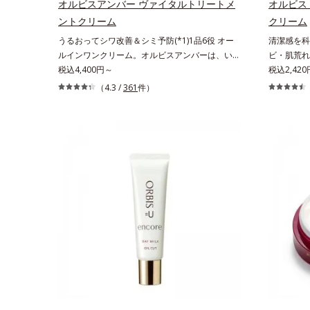
オルビスアンバー ヴァイタルトリートメ
オルビス
おける自社従来品処方との比較*6 ドクダミエキ
クトイン）
ントクリーム
クリーム
ス、シクロヘキサンジカルボン酸ビスエトキシジ
肌荒れを防
うるおってシワ改善＆シミ予防(*1)1品6役 オー
清潔感を科
グリコール（保湿）＜使用量目安＞パール1粒程
さっぱり高
ルインワンクリーム。オルビスアンバーは、いつ
ビ・肌荒れ
度＜ご使用ステップ＞洗顔料 ⇒ 化粧水 ⇒ ザ リ
しっとり高
も⾃然体で美しくありたいと願う⼤⼈世代に寄り
税込4,400円～
潔透明肌(
税込2,420
ンクルセラム ⇒ 保湿液＜1商品あたりの使用回
添うブランドです。年齢印象研究に基づいた肌サ
潔感、爽や
数＞通常サイズ：約90回（1.5ヵ月程度）ラージ
（4.3 /
361
件）
イエンスで、複合的なお悩みにアプローチ。大人
し、ポジテ
サイズ：約180回（3ヵ月程度）各商品の詳しい
世代の肌に向き合い、手軽なお手入れで賢いケア
要であること
情報は商品ページをご覧ください。・BEAUTY夏
を。ライフスタイルになじむ、若々しい印象(*2)
ビ・肌荒れ
祭りは、こちら
作りのサポートをします。オルビスアンバー ヴ
合。これま
ァイタルトリートメントクリーム「オルビスアン
に、肌荒れ
バー ヴァイタルトリートメントクリーム」は、1
え、“未来
品で、化粧水、クリーム、シワ改善・美白(*1)美
ヤへもアプ
容液、乳液・保湿液、ネッククリーム(*3)、パッ
いを逃しや
クの6役を担い、複合的にアプローチ。Wナイア
なじみやす
シン(*4)によるシワ改善・シミ予防に加え、複合
用。8アイ
成分コラーゲンコンプレックスSPが肌のハリを
よりシンプ
徹底サポート。肌なじみのよいクリーム構造で角
印象な清潔
層まで保湿成分が浸透し、うるおいをギュッと閉
による透明
じ込めます。洗顔の後、これ1品だけでマルチに
印象評価に
ケア。うるおいのベールで守られた、ハリ感のあ
輝度分布が