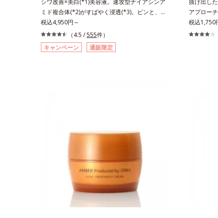
シワ改善×美白(*1)美容液。速攻型ナイアシンア
抜け出した
ミド複合体(*2)がすばやく浸透(*3)。ピンと、パ
アプローチ
ッと。大人の肌にハリ感を。シワ改善×美白(*1)
税込4,950円～
キンケア(
税込1,75
美容液。ポーラ化成 研究所の独自研究で見出し
い角層の“
（4.5 /
555
件）
た、速攻型ナイアシンアミド複合体(*2)と浸透サ
へ。創業時
キャンペーン
通販限定
ポート成分(*4)を配合。シワ改善・美白の有効成
待望の敏感
分「ナイアシンアミド」の浸透スピードがアップ
アクアニス
(*5)し、浸透しにくい大人肌の深く(*3)まで素早
ローチする
く届けます。真皮のコラーゲン産生を促進し、年
もともと体
齢とともに刻まれる深い悩みのシワを改善しなが
れにくく、
ら、過剰なメラニン生成を防ぎ未来のシミ・ソバ
ます。刺激
カスを予防します。さらに独自研究に基づいた浸
満たし、脱
透型ハリ保湿成分(*6)で大人肌にハリ感をプラ
色・無香料
ス。するっと伸び広がるテクスチャーで、"顔全
用(*5)
体にご使用いただける設計"。見えているシワは
底的に肌に
もちろん、自分では気づきにくい死角のシワの改
返すこと*
善にも効果を発揮します。*1 メラニンの生成を
方のお肌に
抑え、シミ・ソバカスを防ぐ*2 ナイアシンアミ
乾燥して敏
ド（有効成分）、水添大豆リン脂質、フィトステ
ミノ酸（ポ
ロール、水（基剤）、BG（保湿）*3 角層まで*4
うるおいに
K石けん素地、ホホバアルコール、トリステアリ
ミノ酸（エ
ン酸デカグリセリル（基剤）*5 角層の範囲内に
こやかに保