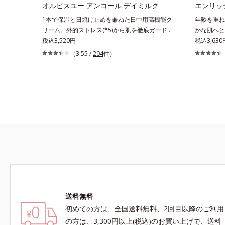
るなめらかな肌を叶えます。*1 メラニンの生
オルビスユー アンコール デイミルク
かさ印象が
エンリッ
成を抑え、シミ・ソバカスを防ぐ*2 肌にハリ
22日時点
1本で保湿と日焼け止めを兼ねた日中用高機能ク
年齢を重ね
を与え若々しい印象*3 首のうるおいケアとし
びGoogl
リーム。外的ストレス(*5)から肌を徹底ガード。
かな肌へと
て*4 ナイアシンアミド
て該当文献
諦めかけていたハリ不足、うるおい低下に先端科
税込3,520円
ム。うるお
税込3,63
調べ）
学ケア(*1)でアプローチするエイジングケア(*2)
グケア(*
（3.55 /
204
件）
シリーズ。弾むような若々しい肌を目指します。
乾いてしま
D.N.A.(*3) ヒビスエキスとHSP（ヒートショック
ドを極小の
プロテイン）(*4)の合わせ技で、目元、フェイス
包した3大
ラインなど、年齢を重ねるにつれハリ不足、うる
透型コラーゲ
おい低下を感じやすい部位に働きかけ、ハリ感の
透(*4)
ある肌へ導きます。さらに、水でも油でもない第
ます。さら
3の成分、even wateroil（イーブンワテロイル）
まうハリ・
を配合することにより、水でも油でも実現できな
ックス(*
かった、“濃密なうるおい感”と“ベタつかない”、
しい使いご
相反する2つの感触の両立に成功。ごわつく年齢
らかくもっ
肌を柔肌に整え、未体験の肌感触を叶えます。
導きます。
*1 保湿*2 年齢に応じたお手入れ *3 D.N.A.＝
コラーゲン
Daily New Approach*4 HSP含有酵母エキス＝保
アルテアエ
送料無料
湿成分*5 紫外線や乾燥など
る保湿成分
初めての方は、全国送料無料、2回目以降のご利用
の方は、3,300円以上(税込)のお買い上げで、送料