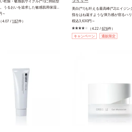
ライザー
い乾燥・敏感肌サイクル(*1)に持続型
。うるおいを追求した敏感肌用保湿ス
美白(*1)も叶える最高峰(*2)エイジング
*2)。うるおいを逃し、刺激を受けやす
0円～
指をはね返すような弾力感が宿るハリ
乾燥敏感スランプ(*3)”に悩む敏感な肌
ィットクリーム。ハリも透明感(*4)
税込3,630円～
（4.07 /
187
件）
からのうるおい研究により完成した、
年齢サイン(*5)の因子に着目した肌
（4.22 /
676
件）
肌用保湿スキンケアライン「オルビス
グケア(*3)シリーズ。オルビスユー 
キャンペーン
通販限定
ト」。乾燥敏感スランプの原因にアプ
ズは、年齢による肌悩み一つ一つを対
持続型トリプルアミノ酸(*4)を配合。
はなく、肌で起きていることの根本原
内にあるアミノ酸は異物として排出さ
加齢とともに現れる年齢サインについ
肌にとどまってうるおいを蓄えてくれ
めたところ、弾力感のない状態である
を受けやすくなった角層をうるおいで
さ」や、くすみ(*6)などが現れてい
・敏感肌を目指します。無油分・無着
「透明感のなさ」が、大人の肌印象に
・アルコールフリー・界面活性剤不使
を与えていることがわかりました。そ
・パラベンフリー、6つのフリー処方で徹
スユー ドットシリーズは美容成分(*7
寄り添います。*1 乾燥と敏感をくり
「G.D.F.アクティベーター(*8)」を
2 敏感肌対象連用テスト済（すべての
て、従来から配合している美白(*1)
合うということではありません）*3
ラネキサム酸」を配合しました。さら
感に感じやすい状態のこと*4 発酵ア
ズ共通の美容成分「GLルートブースター
リグルタミン酸）配合＝乾燥を防ぎ、
配合することで、肌のふっくら感や透
満ちた肌へ導く保湿成分、植物由来ア
ます。美白ケアしながら多角的なエイ
ルゴチオネイン）配合＝肌を整え、す
が叶うシリーズに。3ステップで上向き(
つ保湿成分、微生物由来アミノ酸（エ