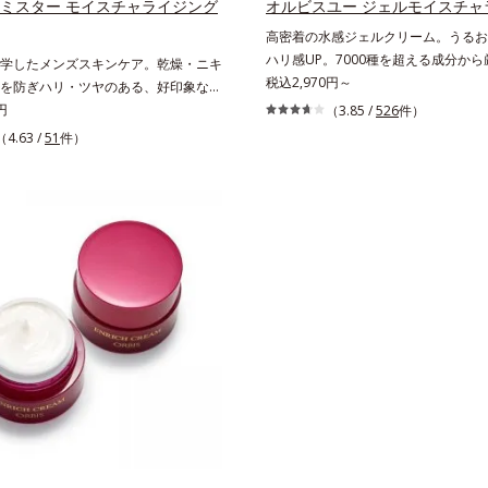
リと透明感を。効果的なシナジー設計
 ミスター モイスチャライジング
オルビスユー ジェルモイスチャ
配合＝乱れた角層にうるおいを与え、
のエイジングケアを応援します。*1
高密着の水感ジェルクリーム。うるお
ぐ保湿成分*5 ウォッシュを除くLM＝
の生成を抑え、シミ・ソバカスを防ぐ
ハリ感UP。7000種を超える成分か
学したメンズスキンケア。乾燥・ニキ
保湿タイプ（脂性肌～普通肌）RM＝
ュを除く）*2 オルビス内スキンケ
「うるおいの質(*1)」に着目した初
税込2,970円～
を防ぎハリ・ツヤのある、好印象な清
保湿タイプ（普通肌～超乾性肌）
の保湿力*3 年齢に応じたお手入れ
ケア(*2)シリーズオルビスユーは肌
*1)へ。オルビスミスターは、男性の清
円
（3.85 /
526
件）
うるおいによる*5 乾燥、ハリ・ツ
いやバリア機能にアプローチする初期
かさ、若々しさの印象を科学的に検証
（4.63 /
51
件）
*6 乾燥による*7 保湿成分*8 
ケアシリーズです。「うるおいの質」
ィブな光（＝ツヤ）が男性の印象に重
ルレア果汁、ノバラエキス配合＝うる
肌荒れを予防しながらうるおいに満ち
(*2)を業界で初めて発見(*3)。ニキ
ハリと透明感に満ちた肌へ導く保湿成
へと導きます。ポーラ・オルビスグル
予防有効成分と保湿成分を新たに配
マツヨイグサ抽出液、スイカズラエキ
肌荒れ防止有効成分として、「DF-パ
での乾燥・テカリへのケアはそのまま
層のすみずみまで水分・油分を保ち、
(*3)」を国内唯一(*4)、高濃度で配
・ニキビ予防など“今”の肌悩みに応
を与える保湿成分*10 気持ちのこと
リア機能にアプローチして肌荒れを防
”を見据えて好印象の鍵となるハリ・ツ
にゆらがない肌を叶えます。そして、
ローチする進化を遂げました。うるお
基づいたアプローチ成分「MCアクテ
すい男性肌に着目し、アイテム同士を
(*5)」。肌のうるおいを引き出し・
くする「うるおいコネクト設計」を採
感あふれる肌へと導きます。うるおい
テム分の機能を3ステップに集約し、
らがない肌をご体感いただくために設
ルなお手入れで、ハリ・ツヤのある好
ステップで、いつも力強く美しくあり
透明肌(*1)へ導きます。*1 うるおい
たを応援します。*1 肌にうるおい
感のある肌*2 男性の顔画像を用いた
持されている状態*2 年齢に応じた
おいて、基準画像に対して、頬全体に
こと*3 デクスパンテノールW*4 20
なだらかな光（ツヤ）があると、爽や