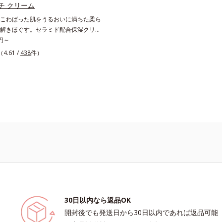
Mintel社データベース及び先行技術
高く評価されたこと*3 2022年12月
チ クリーム
社調べ*5 オトギリソウエキス配合
で、科学文献データベースPubMed及
こわばった肌をうるおいに満ちた柔ら
おいを与え、うるおいに満ちたハリツ
e scholarにより国内化粧品業界におい
解きほぐす。セラミド配合保湿クリー
保湿成分
がないことを確認（ポーラ化成研究所
い続く柔らかな肌へ整える、エイジン
0円～
1)保湿クリームです。塗っても塗っても
（4.61 /
438
件）
う肌へセラミドを届けるため、セラミ
ナノサイズにカプセル化しました。内
保湿成分＝ローヤルゼリーエキス・浸
ン(*2)・エラスチン(*3)とともに浸
し、うるおいに満ちた状態が続く肌へ整え
に年齢肌がうるおいとともに失ってし
弾力に、モイストエンリッチコンプレ
5）がアプローチ。ベタつかずみずみず
こちでこわばった肌を解きほぐし、柔
ちりしたクリームならではの極上肌へ
*1 年齢に応じたお手入れ*2 加水分解
*3 加水分解エラスチン*4 角層内*5
キス＝肌にうるおいと柔らかさを与え
30日以内なら返品OK
開封後でも発送日から30日以内であれば返品可能