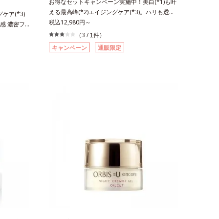
お得なセットキャンペーン実施中！美白(*1)も叶
える最高峰(*2)エイジングケア(*3)。ハリも透明
ケア(*3)
感(*4)も結果主義。年齢サイン(*5)の因子に着目
税込12,980円～
感 濃密フ
した肌科学エイジングケア(*3)シリーズ。オルビ
も結果主義。
（3 /
1
件）
スユー ドットシリーズは、年齢による肌悩み一
科学エイジン
キャンペーン
通販限定
つ一つを対処するのではなく、肌で起きているこ
ドットシリー
との根本原因に着目。加齢とともに現れる年齢サ
処するので
イン(*5)について研究を進めたところ、弾力感の
因に着目。
ない状態である「ハリのなさ」や、くすみ(*6)な
て研究を進
どが現れている状態である「透明感のなさ」が現
「ハリのな
れることで大人の肌印象に大きな影響を与えてい
る状態である
ることが分かりました。そこでオルビスユー ド
大きな影響
ットシリーズは美容成分(*7)として「G.D.F.アク
こでオルビ
ティベーター(*8)」を配合。そして、従来から配
)として
合している美白有効成分「トラネキサム酸」を配
配合。そし
合しました。さらに、シリーズ共通の美容成分
有効成分「ト
(*7)「GLルートブースター(*9)」を配合すること
に、シリー
で、肌のふっくら感や透明感を叶えます。美白ケ
(*9)」を
アしながら多角的なエイジングケアが叶うシリー
明感を叶え
ズに。3ステップで上向き(*10)のハリと透明感
ジングケア
を。効果的なシナジー設計で、あなたのエイジン
*10)のハ
グケアを応援します。*1 メラニンの生成を抑