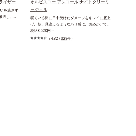
で、あなた
ライザー
オルビスユー アンコール ナイトクリーミ
え、シミ・ソバカスを防ぐ（ウォッシュ除く）
 メラニン
ージェル
いを逃さず
*2 オルビス内スキンケアシリーズの保湿力*3 年
（ウォッシ
ら厳選し、
寝ている間に日中受けたダメージをキレイに底上
齢に応じたお手入れのこと*4 うるおいによる*5
アシリーズ
期エイジング
げ。朝、見違えるようなハリ感に。諦めかけてい
乾燥、ハリ・ツヤのなさ*6 乾燥による*7 保湿成
のこと*4
本来のうるお
たハリ不足、うるおい低下に先端科学ケア(*1)で
税込3,520円～
分*8 ロニセラカエルレア果汁、ノバラエキス配
ヤのなさ
エイジング
アプローチするエイジングケア(*2)シリーズ。弾
合＝うるおいを与えハリと透明感に満ちた肌へ導
ロニセラカエ
（4.32 /
328
件）
に着目し、
むような若々しい肌を目指します。D.N.A.(*3) ヒ
く保湿成分*9 メマツヨイグサ抽出液、スイカズ
おいを与え
た美しい肌
ビスエキスとHSP（ヒートショックプロテイン）
ラエキス配合＝角層のすみずみまで水分・油分を
分*9 メ
ープ独自の
(*4)の合わせ技で、目元、フェイスラインなど、
保ち、ハリ・ツヤを与える保湿成分*10 気持ちの
ス配合＝角
ンテノール
年齢を重ねるにつれハリ不足、うるおい低下を感
こと各商品の詳しい情報は商品ページをご覧くだ
ハリ・ツヤ
合。角層のバ
じやすい部位に働きかけ、ハリ感のある肌へ導き
さい。・BEAUTY夏祭りは、こちら
ぎ、肌不調
ます。さらに、水でも油でもない第3の成分、
独自研究に
even wateroil（イーブンワテロイル）を配合す
ィベーター
ることにより、水でも油でも実現できなかっ
高めて、ハリ
た、“濃密なうるおい感”と“ベタつかない”、相反
に満ちたゆ
する2つの感触の両立に成功。ごわつく年齢肌を
計された3
柔肌に整え、未体験の肌感触を叶えます。*1 保
続けるあな
湿*2 年齢に応じたお手入れ *3 D.N.A.＝Daily
が満ち、維
New Approach*4 HSP含有酵母エキス＝保湿成
お手入れの
分
22年5月