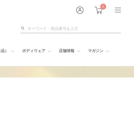
0
検
索
食品）
ボディウェア
店舗情報
マガジン