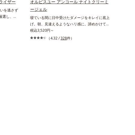
で、あなた
ライザー
オルビスユー アンコール ナイトクリーミ
え、シミ・ソバカスを防ぐ（ウォッシュ除く）
 メラニン
ージェル
いを逃さず
*2 オルビス内スキンケアシリーズの保湿力*3 年
（ウォッシ
ら厳選し、
寝ている間に日中受けたダメージをキレイに底上
齢に応じたお手入れのこと*4 うるおいによる*5
アシリーズ
期エイジング
げ。朝、見違えるようなハリ感に。諦めかけてい
乾燥、ハリ・ツヤのなさ*6 乾燥による*7 保湿成
のこと*4
本来のうるお
たハリ不足、うるおい低下に先端科学ケア(*1)で
税込3,520円～
分*8 ロニセラカエルレア果汁、ノバラエキス配
ヤのなさ
エイジング
アプローチするエイジングケア(*2)シリーズ。弾
合＝うるおいを与えハリと透明感に満ちた肌へ導
ロニセラカエ
（4.32 /
328
件）
に着目し、
むような若々しい肌を目指します。D.N.A.(*3) ヒ
く保湿成分*9 メマツヨイグサ抽出液、スイカズ
おいを与え
た美しい肌
ビスエキスとHSP（ヒートショックプロテイン）
ラエキス配合＝角層のすみずみまで水分・油分を
分*9 メ
ープ独自の
(*4)の合わせ技で、目元、フェイスラインなど、
保ち、ハリ・ツヤを与える保湿成分*10 気持ちの
ス配合＝角
ンテノール
年齢を重ねるにつれハリ不足、うるおい低下を感
こと各商品の詳しい情報は商品ページをご覧くだ
ハリ・ツヤ
合。角層のバ
じやすい部位に働きかけ、ハリ感のある肌へ導き
さい。・BEAUTY夏祭りは、こちら
ぎ、肌不調
ます。さらに、水でも油でもない第3の成分、
独自研究に
even wateroil（イーブンワテロイル）を配合す
ィベーター
ることにより、水でも油でも実現できなかっ
高めて、ハリ
た、“濃密なうるおい感”と“ベタつかない”、相反
に満ちたゆ
する2つの感触の両立に成功。ごわつく年齢肌を
計された3
柔肌に整え、未体験の肌感触を叶えます。*1 保
続けるあな
湿*2 年齢に応じたお手入れ *3 D.N.A.＝Daily
が満ち、維
New Approach*4 HSP含有酵母エキス＝保湿成
お手入れの
分
22年5月