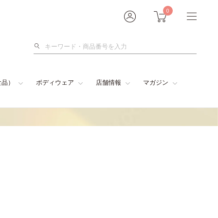
0
検
索
食品）
ボディウェア
店舗情報
マガジン