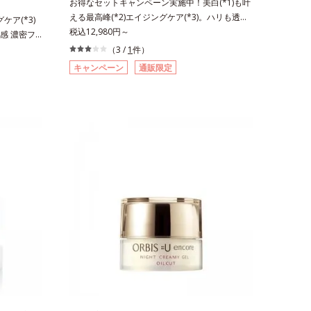
お得なセットキャンペーン実施中！美白(*1)も叶
える最高峰(*2)エイジングケア(*3)。ハリも透明
ケア(*3)
感(*4)も結果主義。年齢サイン(*5)の因子に着目
税込12,980円～
感 濃密フ
した肌科学エイジングケア(*3)シリーズ。オルビ
も結果主義。
（3 /
1
件）
スユー ドットシリーズは、年齢による肌悩み一
科学エイジン
キャンペーン
通販限定
つ一つを対処するのではなく、肌で起きているこ
ドットシリー
との根本原因に着目。加齢とともに現れる年齢サ
処するので
イン(*5)について研究を進めたところ、弾力感の
因に着目。
ない状態である「ハリのなさ」や、くすみ(*6)な
て研究を進
どが現れている状態である「透明感のなさ」が現
「ハリのな
れることで大人の肌印象に大きな影響を与えてい
る状態である
ることが分かりました。そこでオルビスユー ド
大きな影響
ットシリーズは美容成分(*7)として「G.D.F.アク
こでオルビ
ティベーター(*8)」を配合。そして、従来から配
)として
合している美白有効成分「トラネキサム酸」を配
配合。そし
合しました。さらに、シリーズ共通の美容成分
有効成分「ト
(*7)「GLルートブースター(*9)」を配合すること
に、シリー
で、肌のふっくら感や透明感を叶えます。美白ケ
(*9)」を
アしながら多角的なエイジングケアが叶うシリー
明感を叶え
ズに。3ステップで上向き(*10)のハリと透明感
ジングケア
を。効果的なシナジー設計で、あなたのエイジン
*10)のハ
グケアを応援します。*1 メラニンの生成を抑