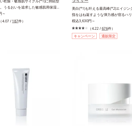
ライザー
い乾燥・敏感肌サイクル(*1)に持続型
。うるおいを追求した敏感肌用保湿ス
美白(*1)も叶える最高峰(*2)エイジング
*2)。うるおいを逃し、刺激を受けやす
0円～
指をはね返すような弾力感が宿るハリ
乾燥敏感スランプ(*3)”に悩む敏感な肌
ィットクリーム。ハリも透明感(*4)
税込3,630円～
（4.07 /
187
件）
からのうるおい研究により完成した、
年齢サイン(*5)の因子に着目した肌
（4.22 /
676
件）
肌用保湿スキンケアライン「オルビス
グケア(*3)シリーズ。オルビスユー 
キャンペーン
通販限定
ト」。乾燥敏感スランプの原因にアプ
ズは、年齢による肌悩み一つ一つを対
持続型トリプルアミノ酸(*4)を配合。
はなく、肌で起きていることの根本原
内にあるアミノ酸は異物として排出さ
加齢とともに現れる年齢サインについ
肌にとどまってうるおいを蓄えてくれ
めたところ、弾力感のない状態である
を受けやすくなった角層をうるおいで
さ」や、くすみ(*6)などが現れてい
・敏感肌を目指します。無油分・無着
「透明感のなさ」が、大人の肌印象に
・アルコールフリー・界面活性剤不使
を与えていることがわかりました。そ
・パラベンフリー、6つのフリー処方で徹
スユー ドットシリーズは美容成分(*7
寄り添います。*1 乾燥と敏感をくり
「G.D.F.アクティベーター(*8)」を
2 敏感肌対象連用テスト済（すべての
て、従来から配合している美白(*1)
合うということではありません）*3
ラネキサム酸」を配合しました。さら
感に感じやすい状態のこと*4 発酵ア
ズ共通の美容成分「GLルートブースター
リグルタミン酸）配合＝乾燥を防ぎ、
配合することで、肌のふっくら感や透
満ちた肌へ導く保湿成分、植物由来ア
ます。美白ケアしながら多角的なエイ
ルゴチオネイン）配合＝肌を整え、す
が叶うシリーズに。3ステップで上向き(
つ保湿成分、微生物由来アミノ酸（エ