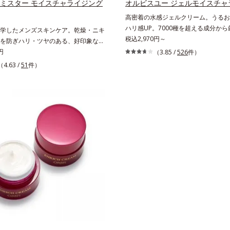
リと透明感を。効果的なシナジー設計
 ミスター モイスチャライジング
オルビスユー ジェルモイスチャ
配合＝乱れた角層にうるおいを与え、
のエイジングケアを応援します。*1
高密着の水感ジェルクリーム。うるお
ぐ保湿成分*5 ウォッシュを除くLM＝
の生成を抑え、シミ・ソバカスを防ぐ
ハリ感UP。7000種を超える成分か
学したメンズスキンケア。乾燥・ニキ
保湿タイプ（脂性肌～普通肌）RM＝
ュを除く）*2 オルビス内スキンケ
「うるおいの質(*1)」に着目した初
税込2,970円～
を防ぎハリ・ツヤのある、好印象な清
保湿タイプ（普通肌～超乾性肌）
の保湿力*3 年齢に応じたお手入れ
ケア(*2)シリーズオルビスユーは肌
*1)へ。オルビスミスターは、男性の清
円
（3.85 /
526
件）
うるおいによる*5 乾燥、ハリ・ツ
いやバリア機能にアプローチする初期
かさ、若々しさの印象を科学的に検証
（4.63 /
51
件）
*6 乾燥による*7 保湿成分*8 
ケアシリーズです。「うるおいの質」
ィブな光（＝ツヤ）が男性の印象に重
ルレア果汁、ノバラエキス配合＝うる
肌荒れを予防しながらうるおいに満ち
(*2)を業界で初めて発見(*3)。ニキ
ハリと透明感に満ちた肌へ導く保湿成
へと導きます。ポーラ・オルビスグル
予防有効成分と保湿成分を新たに配
マツヨイグサ抽出液、スイカズラエキ
肌荒れ防止有効成分として、「DF-パ
での乾燥・テカリへのケアはそのまま
層のすみずみまで水分・油分を保ち、
(*3)」を国内唯一(*4)、高濃度で配
・ニキビ予防など“今”の肌悩みに応
を与える保湿成分*10 気持ちのこと
リア機能にアプローチして肌荒れを防
”を見据えて好印象の鍵となるハリ・ツ
にゆらがない肌を叶えます。そして、
ローチする進化を遂げました。うるお
基づいたアプローチ成分「MCアクテ
すい男性肌に着目し、アイテム同士を
(*5)」。肌のうるおいを引き出し・
くする「うるおいコネクト設計」を採
感あふれる肌へと導きます。うるおい
テム分の機能を3ステップに集約し、
らがない肌をご体感いただくために設
ルなお手入れで、ハリ・ツヤのある好
ステップで、いつも力強く美しくあり
透明肌(*1)へ導きます。*1 うるおい
たを応援します。*1 肌にうるおい
感のある肌*2 男性の顔画像を用いた
持されている状態*2 年齢に応じた
おいて、基準画像に対して、頬全体に
こと*3 デクスパンテノールW*4 20
なだらかな光（ツヤ）があると、爽や