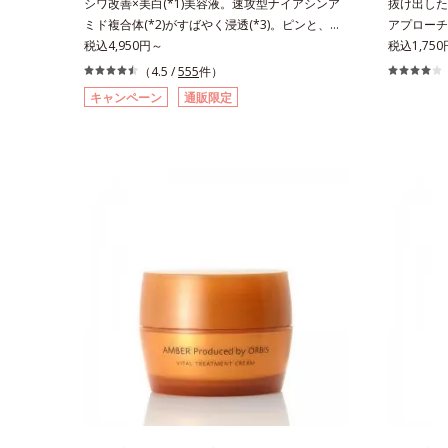
シワ改善×美白(*1)美容液。速攻型ナイアシンア
抜け出した
ミド複合体(*2)がすばやく浸透(*3)。ピンと、パ
アプローチ
ッと。大人の肌にハリ感を。シワ改善×美白(*1)
税込4,950円～
キンケア(
税込1,75
美容液。ポーラ化成 研究所の独自研究で見出し
い角層の“
（4.5 /
555
件）
た、速攻型ナイアシンアミド複合体(*2)と浸透サ
へ。創業時
キャンペーン
通販限定
ポート成分(*4)を配合。シワ改善・美白の有効成
待望の敏感
分「ナイアシンアミド」の浸透スピードがアップ
アクアニス
(*5)し、浸透しにくい大人肌の深く(*3)まで素早
ローチする
く届けます。真皮のコラーゲン産生を促進し、年
もともと体
齢とともに刻まれる深い悩みのシワを改善しなが
れにくく、
ら、過剰なメラニン生成を防ぎ未来のシミ・ソバ
ます。刺激
カスを予防します。さらに独自研究に基づいた浸
満たし、脱
透型ハリ保湿成分(*6)で大人肌にハリ感をプラ
色・無香料
ス。するっと伸び広がるテクスチャーで、"顔全
用(*5)
体にご使用いただける設計"。見えているシワは
底的に肌に
もちろん、自分では気づきにくい死角のシワの改
返すこと*
善にも効果を発揮します。*1 メラニンの生成を
方のお肌に
抑え、シミ・ソバカスを防ぐ*2 ナイアシンアミ
乾燥して敏
ド（有効成分）、水添大豆リン脂質、フィトステ
ミノ酸（ポ
ロール、水（基剤）、BG（保湿）*3 角層まで*4
うるおいに
K石けん素地、ホホバアルコール、トリステアリ
ミノ酸（エ
ン酸デカグリセリル（基剤）*5 角層の範囲内に
こやかに保