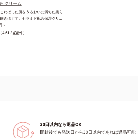
Mintel社データベース及び先行技術
高く評価されたこと*3 2022年12月
チ クリーム
社調べ*5 オトギリソウエキス配合
で、科学文献データベースPubMed及
こわばった肌をうるおいに満ちた柔ら
おいを与え、うるおいに満ちたハリツ
e scholarにより国内化粧品業界におい
解きほぐす。セラミド配合保湿クリー
保湿成分
がないことを確認（ポーラ化成研究所
い続く柔らかな肌へ整える、エイジン
0円～
1)保湿クリームです。塗っても塗っても
（4.61 /
438
件）
う肌へセラミドを届けるため、セラミ
ナノサイズにカプセル化しました。内
保湿成分＝ローヤルゼリーエキス・浸
ン(*2)・エラスチン(*3)とともに浸
し、うるおいに満ちた状態が続く肌へ整え
に年齢肌がうるおいとともに失ってし
弾力に、モイストエンリッチコンプレ
5）がアプローチ。ベタつかずみずみず
こちでこわばった肌を解きほぐし、柔
ちりしたクリームならではの極上肌へ
*1 年齢に応じたお手入れ*2 加水分解
*3 加水分解エラスチン*4 角層内*5
キス＝肌にうるおいと柔らかさを与え
30日以内なら返品OK
開封後でも発送日から30日以内であれば返品可能