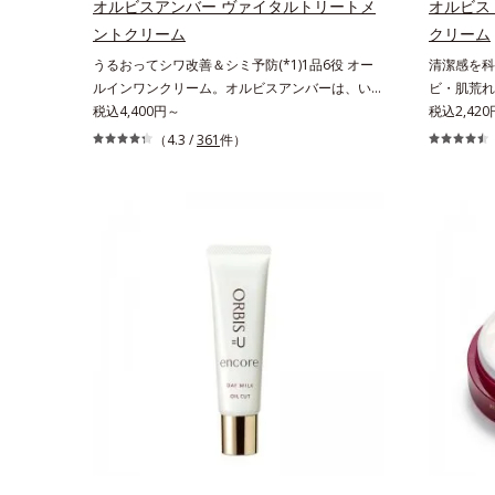
オルビスアンバー ヴァイタルトリートメ
オルビス
おける自社従来品処方との比較*6 ドクダミエキ
クトイン）
ントクリーム
クリーム
ス、シクロヘキサンジカルボン酸ビスエトキシジ
肌荒れを防
うるおってシワ改善＆シミ予防(*1)1品6役 オー
清潔感を科
グリコール（保湿）＜使用量目安＞パール1粒程
さっぱり高
ルインワンクリーム。オルビスアンバーは、いつ
ビ・肌荒れ
度＜ご使用ステップ＞洗顔料 ⇒ 化粧水 ⇒ ザ リ
しっとり高
も⾃然体で美しくありたいと願う⼤⼈世代に寄り
税込4,400円～
潔透明肌(
税込2,420
ンクルセラム ⇒ 保湿液＜1商品あたりの使用回
添うブランドです。年齢印象研究に基づいた肌サ
潔感、爽や
数＞通常サイズ：約90回（1.5ヵ月程度）ラージ
（4.3 /
361
件）
イエンスで、複合的なお悩みにアプローチ。大人
し、ポジテ
サイズ：約180回（3ヵ月程度）各商品の詳しい
世代の肌に向き合い、手軽なお手入れで賢いケア
要であること
情報は商品ページをご覧ください。・BEAUTY夏
を。ライフスタイルになじむ、若々しい印象(*2)
ビ・肌荒れ
祭りは、こちら
作りのサポートをします。オルビスアンバー ヴ
合。これま
ァイタルトリートメントクリーム「オルビスアン
に、肌荒れ
バー ヴァイタルトリートメントクリーム」は、1
え、“未来
品で、化粧水、クリーム、シワ改善・美白(*1)美
ヤへもアプ
容液、乳液・保湿液、ネッククリーム(*3)、パッ
いを逃しや
クの6役を担い、複合的にアプローチ。Wナイア
なじみやす
シン(*4)によるシワ改善・シミ予防に加え、複合
用。8アイ
成分コラーゲンコンプレックスSPが肌のハリを
よりシンプ
徹底サポート。肌なじみのよいクリーム構造で角
印象な清潔
層まで保湿成分が浸透し、うるおいをギュッと閉
による透明
じ込めます。洗顔の後、これ1品だけでマルチに
印象評価に
ケア。うるおいのベールで守られた、ハリ感のあ
輝度分布が