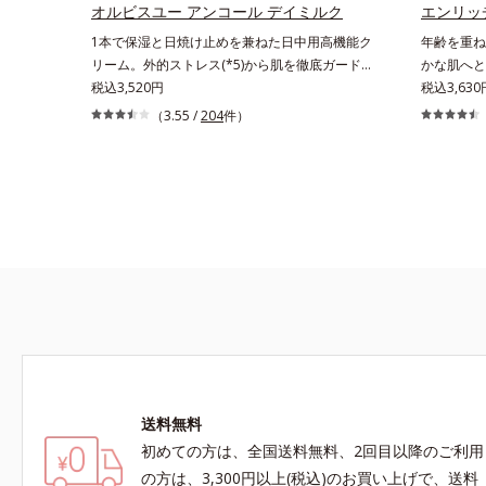
るなめらかな肌を叶えます。*1 メラニンの生
オルビスユー アンコール デイミルク
かさ印象が
エンリッ
成を抑え、シミ・ソバカスを防ぐ*2 肌にハリ
22日時点
1本で保湿と日焼け止めを兼ねた日中用高機能ク
年齢を重ね
を与え若々しい印象*3 首のうるおいケアとし
びGoogl
リーム。外的ストレス(*5)から肌を徹底ガード。
かな肌へと
て*4 ナイアシンアミド
て該当文献
諦めかけていたハリ不足、うるおい低下に先端科
税込3,520円
ム。うるお
税込3,63
調べ）
学ケア(*1)でアプローチするエイジングケア(*2)
グケア(*
（3.55 /
204
件）
シリーズ。弾むような若々しい肌を目指します。
乾いてしま
D.N.A.(*3) ヒビスエキスとHSP（ヒートショック
ドを極小の
プロテイン）(*4)の合わせ技で、目元、フェイス
包した3大
ラインなど、年齢を重ねるにつれハリ不足、うる
透型コラーゲ
おい低下を感じやすい部位に働きかけ、ハリ感の
透(*4)
ある肌へ導きます。さらに、水でも油でもない第
ます。さら
3の成分、even wateroil（イーブンワテロイル）
まうハリ・
を配合することにより、水でも油でも実現できな
ックス(*
かった、“濃密なうるおい感”と“ベタつかない”、
しい使いご
相反する2つの感触の両立に成功。ごわつく年齢
らかくもっ
肌を柔肌に整え、未体験の肌感触を叶えます。
導きます。
*1 保湿*2 年齢に応じたお手入れ *3 D.N.A.＝
コラーゲン
Daily New Approach*4 HSP含有酵母エキス＝保
アルテアエ
送料無料
湿成分*5 紫外線や乾燥など
る保湿成分
初めての方は、全国送料無料、2回目以降のご利用
の方は、3,300円以上(税込)のお買い上げで、送料