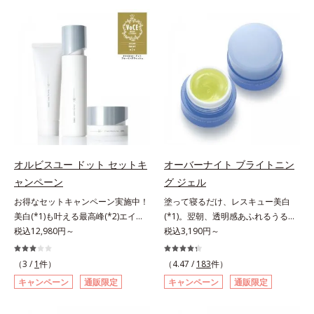
有効成分「ナイアシンアミド」の浸
は、年齢による肌悩み一つ一つを対
透スピードがアップ(*5)し、浸透し
処するのではなく、肌で起きている
にくい大人肌の深く(*3)まで素早く
ことの根本原因に着目。加齢ととも
届けます。真皮のコラーゲン産生を
に現れる年齢サインについて研究を
促進し、年齢とともに刻まれる深い
進めたところ、弾力感のない状態で
悩みのシワを改善しながら、過剰な
ある「ハリのなさ」や、くすみ(*6)
メラニン生成を防ぎ未来のシミ・ソ
などが現れている状態である「透明
バカスを予防します。さらに独自研
感のなさ」が、大人の肌印象に大き
究に基づいた浸透型ハリ保湿成分
な影響を与えていることがわかりま
(*6)で大人肌にハリ感をプラス。す
した。そこでオルビスユー ドット
るっと伸び広がるテクスチャー
シリーズは美容成分(*7)として
オルビスユー ドット セットキ
オーバーナイト ブライトニン
で、"顔全体にご使用いただける設
「G.D.F.アクティベーター(*8)」を
ャンペーン
グ ジェル
計"。見えているシワはもちろん、
配合。そして、従来から配合してい
自分では気づきにくい死角のシワの
お得なセットキャンペーン実施中！
塗って寝るだけ、レスキュー美白
る美白(*1)有効成分「トラネキサム
改善にも効果を発揮します。*1 メ
美白(*1)も叶える最高峰(*2)エイジ
(*1)。翌朝、透明感あふれるうるぷ
酸」を配合しました。さらに、シリ
ラニンの生成を抑え、シミ・ソバカ
ングケア(*3)。ハリも透明感(*4)も
税込12,980円～
る肌を叶える、お守り涼感ジェルパ
税込3,190円～
ーズ共通の美容成分「GLルートブ
スを防ぐ*2 ナイアシンアミド（有
結果主義。年齢サイン(*5)の因子に
ック。紫外線を浴びた日の夜は、ひ
ースター(*9)」を配合することで、
効成分）、水添大豆リン脂質、フィ
着目した肌科学エイジングケア(*3)
んやり気持ちいいジェルでお肌をレ
肌のふっくら感や透明感を叶えま
（3 /
1
件）
（4.47 /
183
件）
トステロール、水（基剤）、
シリーズ。オルビスユー ドットシ
スキュー！ メラニンの産生指令が
す。美白ケアしながら多角的なエイ
キャンペーン
通販限定
キャンペーン
通販限定
BG（保湿）*3 角層まで*4 K石けん
リーズは、年齢による肌悩み一つ一
活発になる夜の肌環境に着目して、
ジングケアが叶うシリーズに。3ス
素地、ホホバアルコール、トリステ
つを対処するのではなく、肌で起き
塗って眠るだけの簡単ケアで“潤白
テップで上向き(*10)のハリと透明