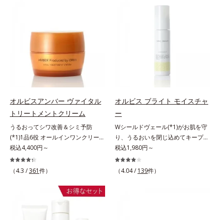
アリン酸デカグリセリル（基剤）*5
ていることの根本原因に着目。加齢
(*2)ツヤ肌”へと整える夜用ジェルパ
感を。効果的なシナジー設計で、あ
角層の範囲内における自社従来品処
とともに現れる年齢サイン(*5)につ
ックです。ぷるぷるジェルを肌にの
なたのエイジングケアを応援しま
方との比較*6 ドクダミエキス、シ
いて研究を進めたところ、弾力感の
せると、シートマスクのようにピタ
す。*1 メラニンの生成を抑え、シ
クロヘキサンジカルボン酸ビスエト
ない状態である「ハリのなさ」や、
ッと密着。水ハリ膜が肌のうるおい
ミ・ソバカスを防ぐ（ウォッシュを
キシジグリコール（保湿）＜使用量
くすみ(*6)などが現れている状態で
をキープしながら、やわらかさをア
除く）*2 オルビス内スキンケアシ
目安＞パール1粒程度＜ご使用ステ
ある「透明感のなさ」が現れること
ップ。美白(*1)と保湿の両方にアプ
リーズの保湿力*3 年齢に応じたお
ップ＞洗顔料 ⇒ 化粧水 ⇒ ザ リン
で大人の肌印象に大きな影響を与え
ローチする「トラネキサム酸-
手入れのこと*4 うるおいによる
クルセラム ⇒ 保湿液＜1商品あたり
ていることが分かりました。そこで
SG(*3)」、肌荒れや日焼けによる肌
*5 乾燥、ハリ・ツヤのなさ*6
の使用回数＞通常サイズ：約90回
オルビスユー ドットシリーズは美
のほてりを予防する「グリチルリチ
乾燥による*7 保湿成分*8 ロニ
（1.5ヵ月程度）ラージサイズ：約
容成分(*7)として「G.D.F.アクティ
ン酸ジカリウム(*4)」など、たっぷ
セラカエルレア果汁、ノバラエキス
オルビスアンバー ヴァイタル
オルビス ブライト モイスチャ
180回（3ヵ月程度）各商品の詳し
ベーター(*8)」を配合。そして、従
りの保湿成分が浸透しやすい肌環境
配合＝うるおいを与えハリと透明感
トリートメントクリーム
ー
い情報は商品ページをご覧くださ
来から配合している美白有効成分
を叶えます。はじめはピタッと密着
に満ちた肌へ導く保湿成分*9 メマ
い。・BEAUTY夏祭りは、こちら
うるおってシワ改善＆シミ予防
Wシールドヴェール(*1)がお肌を守
「トラネキサム酸」を配合しまし
するテクスチャーは、肌になじむご
ツヨイグサ抽出液、スイカズラエキ
(*1)1品6役 オールインワンクリー
り、うるおいを閉じ込めてキープす
た。さらに、シリーズ共通の美容成
とにもっちり質感に、最後はなめら
ス配合＝角層のすみずみまで水分・
ム。オルビスアンバーは、いつも⾃
税込4,400円～
る美白(*2)保湿液。業界初(*3)知見
税込1,980円～
分(*7)「GLルートブースター(*9)」
かな水膜へと3変化。普段の保湿液
油分を保ち、ハリ・ツヤを与える保
然体で美しくありたいと願う⼤⼈世
「メラニンの第三のルート」である
を配合することで、肌のふっくら感
をこのジェルにおきかえて塗って眠
湿成分*10 気持ちのこと
代に寄り添うブランドです。年齢印
「横のひろがり」に着目して、全方
や透明感を叶えます。美白ケアしな
るだけで、うるおいながらもベタつ
（4.3 /
361
件）
（4.04 /
139
件）
象研究に基づいた肌サイエンスで、
位から透明肌(*4)を目指すブライト
がら多角的なエイジングケアが叶う
かず、透明感のあるうるぷる肌へと
複合的なお悩みにアプローチ。大人
ニングケア(*5)シリーズです。受け
シリーズに。3ステップで上向き
リカバリーします。*1 メラニンの
世代の肌に向き合い、手軽なお手入
てしまった紫外線ダメージをきっか
(*10)のハリと透明感を。効果的な
生成を抑え、シミ・ソバカスを防ぐ
れで賢いケアを。ライフスタイルに
けに、肌深く(*6)では「メラニンに
シナジー設計で、あなたのエイジン
*2 美白（メラニンの生成を抑え、
なじむ、若々しい印象(*2)作りのサ
じみ(*7)」が発現。シミやそばかす