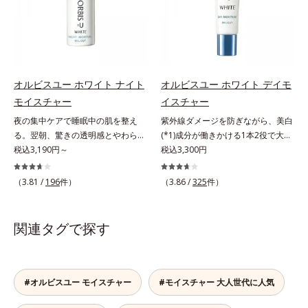
透明感のなさなどの「面」での透明
ローチして、澄みわたる美肌を目指
タイプ（普通肌～乾性肌）*1 γ－グ
感を阻害する原因を引き起こしてい
します。*1 年齢を重ねた肌*2 メラ
ルタミン酸ポリペプチド、２－メタ
ることがわかりました。そこでオル
ニンが過剰に生成する状態*3 メラ
クリロイルオキシエチルホスホリル
ビス ブライト シリーズは「メラニ
ニンの生成を抑え、シミ・ソバカス
コリン・メタクリル酸ブチル共重合
ンにじみ」に着目して「高圧処理ビ
を防ぐ*4 コラーゲン・トリペプチ
体液*2 メラニンの生成を抑え、シ
タミンC(*7)」を採用。肌奥(*6)まで
ド Ｆ
ミ・ソバカスを防ぐ*3 日本化粧品
オルビスユー ホワイト ナイト
オルビスユー ホワイト デイモ
浸透し、シミやソバカスの原因とな
業界で初めてメラニンの第三のルー
モイスチャー
イスチャー
るメラニンの生成を食い止めます。
トに着目し、日本放射線影響学会第
夜の集中ケアで睡眠中の肌を整え
紫外線ダメージを防ぎながら、美白
またオルビス独自成分の「ブライト
53回大会で2010年10月に初めて発
る。翌朝、驚きの透明感とやわらか
(*1)成分が働きかける1本2役で大人
VCコンプレックス(*8)」が、透明感
表したこと*4 うるおいにより透明
さを感じて。若々しく透明感のある
税込3,190円～
の肌を守りぬく。若々しく透明感の
税込3,300円
を阻害する原因(*9)にアプローチし
感のある肌*5 うるおいによる*6 メ
美肌を構成する要素と、年齢肌(*1)
ある美肌を構成する要素と、年齢肌
ます。さらに肌表面のなめらかさや
ラノサイトまで*7 シミ・ソバカス
のメラニン生成にアプローチして、
(*2)のメラニン生成にアプローチし
みずみずしさをサポートするため
（3.81 /
196
件）
（3.86 /
325
件）
が肌表面にあらわれること*8 L-ア
明るくなめらかな肌へ導くスキンケ
て、明るくなめらかな肌へ導くスキ
に、肌荒れ防止有効成分と速効性と
スコルビン酸 2-グルコシド*9 L-ア
アシリーズです。「オルビスユー」
ンケアシリーズです。「オルビスユ
持続性、2種の保湿成分も配合し、
スコルビン酸 2-グルコシド、パウダ
の理論を応用し、全方位的に肌の底
ー」の理論を応用し、全方位的に肌
透明感を包括的にサポート。全方位
関連タグで探す
ルコ樹皮エキス、油溶性甘草エキス
上げを図ります。さらに、シミと年
の底上げを図ります。さらに、シミ
ケアのアプローチによって、肌本来
(2)*10 乾燥など
齢の関係に着目。点在するシミだけ
と年齢の関係に着目。点在するシミ
の輝きを生かして澄み渡る、輝き透
でなく、メラニンが蓄積しがちな年
だけでなく、メラニンが蓄積しがち
明肌を叶えます。L＝さっぱりタイ
齢肌の“メラニンメタボ(*2)”にアプ
な年齢肌の“メラニンメタボ(*3)”に
プ（脂性肌～普通肌）M＝しっとり
#オルビスユー モイスチャー
#モイスチャー 大人世代に人気
ローチして、澄みわたる美肌を目指
アプローチして、澄みわたる美肌を
タイプ（普通肌～乾性肌）*1 シ