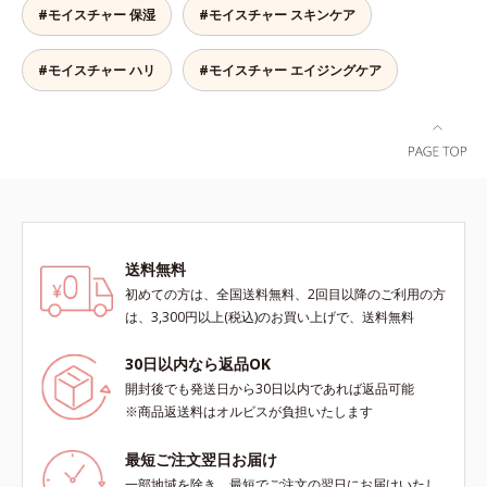
します。*1 年齢を重ねた肌*2 メラ
目指します。*1 メラニンの生成を
ミ・ソバカスが肌表面にあらわれる
#モイスチャー 保湿
#モイスチャー スキンケア
ニンが過剰に生成する状態
抑え、シミ・ソバカスを防ぐ*2 年
こと*2 メラニンの生成を抑え、シ
齢を重ねた肌*3 メラニンが過剰に
ミ・ソバカスを防ぐ*3 うるおいに
生成する状態
よる透明感のある肌*4 日本化粧品
#モイスチャー ハリ
#モイスチャー エイジングケア
業界で初めてメラニンの第三のルー
トに着目し、日本放射線影響学会第
53回大会で2010年10月に初めて発
表したこと*5 うるおいによる*6 メ
ラノサイトまで*7 L-アスコルビン
酸 2-グルコシド*8 L-アスコルビン
酸 2-グルコシド、パウダルコ樹皮エ
キス、油溶性甘草エキス（2）*9 乾
送料無料
燥など
初めての方は、全国送料無料、2回目以降のご利用の方
は、3,300円以上(税込)のお買い上げで、送料無料
30日以内なら返品OK
開封後でも発送日から30日以内であれば返品可能
※商品返送料はオルビスが負担いたします
最短ご注文翌日お届け
一部地域を除き、最短でご注文の翌日にお届けいたし