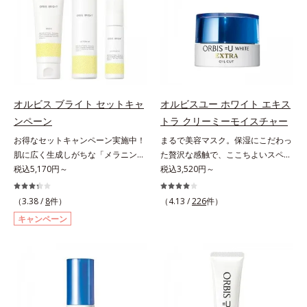
グケアを応援します。*1 メラニン
シミ・ソバカスを防ぐ）と保湿のこ
ポートをします。オルビスアンバー
という「点」だけでなく、透明感の
の生成を抑え、シミ・ソバカスを防
と*3 明るく澄んだ肌を目指す保湿
ヴァイタルトリートメントクリーム
なさなどの「面」での透明感を阻害
ぐ（ウォッシュ除く）*2 オルビス
成分と、メラニンの生成を抑え、シ
「オルビスアンバー ヴァイタルト
する原因を引き起こしていることが
内スキンケアシリーズの保湿力*3
ミ・ソバカスを防ぐ美白有効成分を
リートメントクリーム」は、1品
わかりました。そこでオルビス ブ
年齢に応じたお手入れのこと*4 う
組み合わせた複合成分*4 グリチル
で、化粧水、クリーム、シワ改善・
ライト シリーズは「メラニンにじ
るおいによる*5 乾燥、ハリ・ツヤ
リチン酸2K各商品の詳しい情報は商
美白(*1)美容液、乳液・保湿液、ネ
み」に着目して「高圧処理ビタミン
のなさ*6 乾燥による*7 保湿成分*8
品ページをご覧ください。・
ッククリーム(*3)、パックの6役を
C(*8)」を採用。肌奥(*6)まで浸透
ロニセラカエルレア果汁、ノバラエ
BEAUTY夏祭りは、こちら
オルビス ブライト セットキャ
オルビスユー ホワイト エキス
担い、複合的にアプローチ。Wナイ
し、シミやソバカスの原因となるメ
キス配合＝うるおいを与えハリと透
ンペーン
トラ クリーミーモイスチャー
アシン(*4)によるシワ改善・シミ予
ラニンの生成を食い止めます。また
明感に満ちた肌へ導く保湿成分*9
お得なセットキャンペーン実施中！
まるで美容マスク。保湿にこだわっ
防に加え、複合成分コラーゲンコン
オルビス独自成分の「ブライトVC
メマツヨイグサ抽出液、スイカズラ
肌に広く生成しがちな「メラニンに
た贅沢な感触で、ここちよいスペシ
プレックスSPが肌のハリを徹底サポ
コンプレックス(*9)」が、透明感を
エキス配合＝角層のすみずみまで水
じみ(*1)」の原因をブロック(*2)！
税込5,170円～
ャルケアを。若々しく透明感のある
税込3,520円～
ート。肌なじみのよいクリーム構造
阻害する原因(*10)にアプローチし
分・油分を保ち、ハリ・ツヤを与え
澄み渡る輝き透明肌(*3)へ。業界初
美肌を構成する要素と、年齢肌(*1)
で角層まで保湿成分が浸透し、うる
ます。さらに肌表面のなめらかさや
る保湿成分*10 気持ちのこと各商品
(*4)知見「メラニンの第三のルー
のメラニン生成にアプローチして、
おいをギュッと閉じ込めます。洗顔
（3.38 /
8
件）
みずみずしさをサポートするため
（4.13 /
226
件）
の詳しい情報は商品ページをご覧く
ト」である「横のひろがり」に着目
明るくなめらかな肌へ導くスキンケ
の後、これ1品だけでマルチにケ
に、肌荒れ防止有効成分と速効性と
ださい。・BEAUTY夏祭りは、こち
キャンペーン
して、全方位から透明肌を目指すブ
アシリーズです。「オルビスユー」
ア。うるおいのベールで守られた、
持続性、2種の保湿成分も配合し、
ら
ライトニングケア(*5)シリーズで
の理論を応用し、全方位的に肌の底
ハリ感のあるなめらかな肌を叶えま
透明感を包括的にサポート。全方位
す。受けてしまった紫外線ダメージ
上げを図ります。さらに、シミと年
す。*1 メラニンの生成を抑え、シ
ケアのアプローチによって、肌本来
をきっかけに、肌深く(*6)では「メ
齢の関係に着目。点在するシミだけ
ミ・ソバカスを防ぐ*2 肌にハリを
の輝きを生かして澄み渡る、輝き透
ラニンにじみ(*1)」が発現。シミや
でなく、メラニンが蓄積しがちな年
与え若々しい印象*3 首のうるおい
明肌を叶えます。L＝さっぱりタイ
ソバカスという「点」だけでなく、
齢肌の“メラニンメタボ(*2)”にアプ
ケアとして*4 ナイアシンアミド
プ（脂性肌～普通肌）M＝しっとり