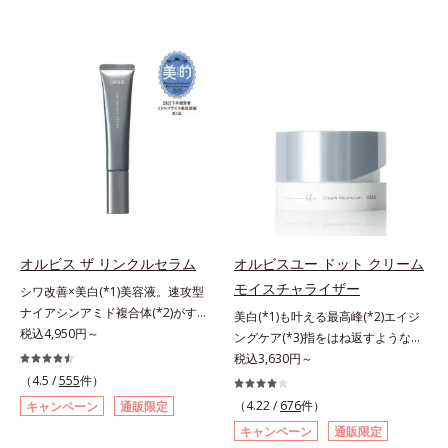
オルビス ザ リンクルセラム
オルビスユー ドット クリーム
モイスチャライザー
シワ改善×美白(*1)美容液。速攻型
ナイアシンアミド複合体(*2)がすば
美白(*1)も叶える最高峰(*2)エイジ
やく浸透(*3)。ピンと、パッと。大
税込4,950円～
ングケア(*3)指をはね返すような弾
人の肌にハリ感を。シワ改善×美白
力感が宿るハリ感 濃密フィットク
税込3,630円～
(*1)美容液。ポーラ化成 研究所の独
リーム。ハリも透明感(*4)も結果主
（4.5 /
555
件）
自研究で見出した、速攻型ナイアシ
義。年齢サイン(*5)の因子に着目し
（4.22 /
676
件）
キャンペーン
通販限定
ンアミド複合体(*2)と浸透サポート
た肌科学エイジングケア(*3)シリー
キャンペーン
通販限定
成分(*4)を配合。シワ改善・美白の
ズ。オルビスユー ドットシリーズ