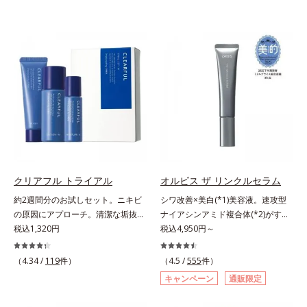
クリアフル トライアル
オルビス ザ リンクルセラム
約2週間分のお試しセット。ニキビ
シワ改善×美白(*1)美容液。速攻型
の原因にアプローチ。清潔な垢抜け
ナイアシンアミド複合体(*2)がすば
肌(*1)へ。「ニキビをくり返してし
税込1,320円
やく浸透(*3)。ピンと、パッと。大
税込4,950円～
まう」「毛穴目立ちが気になる」
人の肌にハリ感を。シワ改善×美白
「マスク生活であごや口まわりのニ
(*1)美容液。ポーラ化成 研究所の独
（4.34 /
119
件）
（4.5 /
555
件）
キビが気になる」というお悩みに。
自研究で見出した、速攻型ナイアシ
キャンペーン
通販限定
くり返しニキビの根本原因「肌のバ
ンアミド複合体(*2)と浸透サポート
リア機能の低下」と、肌悩み「毛穴
成分(*4)を配合。シワ改善・美白の