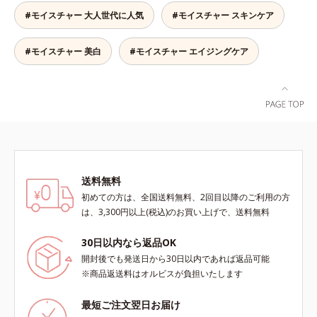
え、バリア機能を維持。ニキビがで
肌がうるおいとともに失ってしまう
#モイスチャー 大人世代に人気
#モイスチャー スキンケア
きにくい肌を目指します。さらにビ
ハリ・弾力に、モイストエンリッチ
タミンC誘導体をはじめとした5種
コンプレックス(*5）がアプロー
の整肌成分(*1)から成る「ナノVCシ
チ。ベタつかずみずみずしい使いご
#モイスチャー 美白
#モイスチャー エイジングケア
ョットカプセル」を配合。カプセル
こちでこわばった肌を解きほぐし、
が浸透してから成分を放出する特殊
柔らかくもっちりしたクリームなら
技術によって、高い浸透力(*2)と安
ではの極上肌へ導きます。*1 年齢
定性を実現。毛穴の目立ちをしっか
に応じたお手入れ*2 加水分解コラ
りケア(*3)して、ゆらぎやすいニキ
ーゲン*3 加水分解エラスチン*4 角
ビ肌を、みずみずしい清潔な垢抜け
層内*5 アルテアエキス＝肌にうる
肌(*4)へと導きます。たっぷりの保
おいと柔らかさを与える保湿成分
湿成分で低刺激。敏感肌の方にもお
送料無料
使いいただけます(*5)。*1 テトラ2-
初めての方は、全国送料無料、2回目以降のご利用の方
ヘキシルデカン酸アスコルビル、天
は、3,300円以上(税込)のお買い上げで、送料無料
然ビタミンE、イノシット、フィチ
ン酸、ユズセラミド、スフィンゴ糖
30日以内なら返品OK
脂質*2 角層内*3 うるおいによりキ
メを整えて毛穴を目立たなくする*4
開封後でも発送日から30日以内であれば返品可能
洗浄による汚れの除去*5 すべての
※商品返送料はオルビスが負担いたします
方に皮膚刺激がおきないというわけ
ではありません※敏感肌対象パッチ
最短ご注文翌日お届け