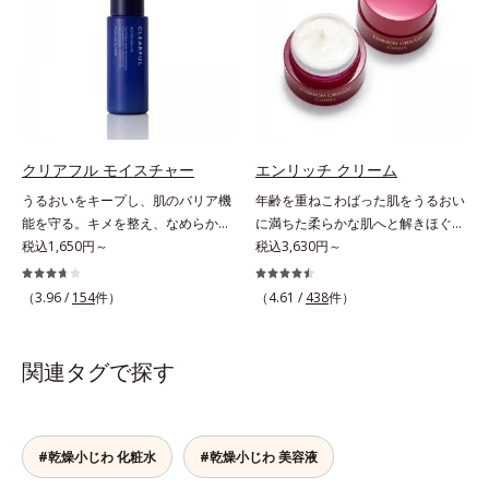
なじむ、若々しい印象(*2)作りのサ
洗浄による汚れの除去*2 テトラ2-
アリン酸デカグリセリル（基剤）*5
を届けると、くもりのないクリアな
ポートをします。オルビスアンバー
ヘキシルデカン酸アスコルビル、天
角層の範囲内における自社従来品処
肌に。さらにうるおいをキャッチし
ヴァイタルトリートメントクリーム
然ビタミンE、イノシット、フィチ
方との比較*6 ドクダミエキス、シ
て蓄える水性ヴェールを肌の上に形
「オルビスアンバー ヴァイタルト
ン酸、ユズセラミド、スフィンゴ糖
クロヘキサンジカルボン酸ビスエト
成することで、次に使う化粧水のな
リートメントクリーム」は、1品
脂質*3 角層内*4 うるおいによりキ
キシジグリコール（保湿）＜使用量
じみがアップします。週に2～3回、
で、化粧水、クリーム、シワ改善・
メを整えて毛穴を目立たなくする*5
目安＞パール1粒程度＜ご使用ステ
洗顔後にまろやかな感触のミルクで
美白(*1)美容液、乳液・保湿液、ネ
すべての方に皮膚刺激がおきないと
ップ＞洗顔料 ⇒ 化粧水 ⇒ ザ リン
やさしくふき取るだけで、ごわつき
ッククリーム(*3)、パックの6役を
いうわけではありません※敏感肌対
クルセラム ⇒ 保湿液＜1商品あたり
クリアフル モイスチャー
エンリッチ クリーム
のない、みずみずしいやわ肌を実現
担い、複合的にアプローチ。Wナイ
象パッチテスト済（すべての人に皮
の使用回数＞通常サイズ：約90回
うるおいをキープし、肌のバリア機
年齢を重ねこわばった肌をうるおい
します。 * 糖化する前の古くなった
アシン(*4)によるシワ改善・シミ予
膚刺激がおきないというわけではあ
（1.5ヵ月程度）ラージサイズ：約
能を守る。キメを整え、なめらかな
に満ちた柔らかな肌へと解きほぐ
角層をふき取り、やわらかい肌を保
防に加え、複合成分コラーゲンコン
りません）※弱酸性（ローション・
180回（3ヵ月程度）各商品の詳し
肌にするニキビ対策保湿液。「ニキ
税込1,650円～
す。セラミド配合保湿クリーム。う
税込3,630円～
つこと。
プレックスSPが肌のハリを徹底サポ
モイスチャーのみ）アレルギーテス
い情報は商品ページをご覧くださ
ビをくり返してしまう」「毛穴目立
るおい続く柔らかな肌へ整える、エ
ート。肌なじみのよいクリーム構造
ト済＝全ての方にアレルギーが起こ
い。・BEAUTY夏祭りは、こちら
ちが気になる」「マスク生活であご
イジングケア(*1)保湿クリームで
（3.96 /
154
件）
（4.61 /
438
件）
で角層まで保湿成分が浸透し、うる
らないということではありません。
や口まわりのニキビが気になる」と
す。塗っても塗っても乾いてしまう
おいをギュッと閉じ込めます。洗顔
ノンコメドジェニックテスト済＝す
いうお悩みに。くり返しニキビの根
肌へセラミドを届けるため、セラミ
の後、これ1品だけでマルチにケ
べての人にコメド（ニキビのもと）
本原因「肌のバリア機能の低下」
ドを極小のナノサイズにカプセル化
関連タグで探す
ア。うるおいのベールで守られた、
ができないというわけではありませ
と、肌悩み「毛穴の目立ち」の両方
しました。内包した3大保湿成分＝
ハリ感のあるなめらかな肌を叶えま
ん。
にWでアプローチする、薬用ニキビ
ローヤルゼリーエキス・浸透型コラ
す。*1 メラニンの生成を抑え、シ
対策スキンケアシリーズです。5種
ーゲン(*2)・エラスチン(*3)ととも
ミ・ソバカスを防ぐ*2 肌にハリを
の和漢植物由来成分とコラーゲンが
に浸透(*4)し、うるおいに満ちた状
#乾燥小じわ 化粧水
#乾燥小じわ 美容液
与え若々しい印象*3 首のうるおい
肌をいたわりながらうるおいを与
態が続く肌へ整えます。さらに年齢
ケアとして*4 ナイアシンアミド