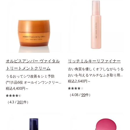
の目立ち」の両方にWでアプローチ
有効成分「ナイアシンアミド」の浸
する、薬用ニキビ対策スキンケアシ
透スピードがアップ(*5)し、浸透し
リーズです。5種の和漢植物由来成
にくい大人肌の深く(*3)まで素早く
分とコラーゲンが肌をいたわりなが
届けます。真皮のコラーゲン産生を
らうるおいを与え、バリア機能を維
促進し、年齢とともに刻まれる深い
持。ニキビができにくい肌を目指し
悩みのシワを改善しながら、過剰な
ます。さらにビタミンC誘導体をは
メラニン生成を防ぎ未来のシミ・ソ
じめとした5種の整肌成分(*2)から
バカスを予防します。さらに独自研
成る「ナノVCショットカプセル」
究に基づいた浸透型ハリ保湿成分
を配合。カプセルが浸透してから成
(*6)で大人肌にハリ感をプラス。す
オルビスアンバー ヴァイタル
リッチミルキーリファイナー
分を放出する特殊技術によって、高
るっと伸び広がるテクスチャー
トリートメントクリーム
古い角質を優しくオフしながらうる
い浸透力(*3)と安定性を実現。毛穴
で、"顔全体にご使用いただける設
おいを与えるマルチなふき取り用美
うるおってシワ改善＆シミ予防
の目立ちをしっかりケア(*4)して、
計"。見えているシワはもちろん、
容液。ごわつき、黄ぐすみなど、さ
税込2,640円～
(*1)1品6役 オールインワンクリー
ゆらぎやすいニキビ肌を、みずみず
自分では気づきにくい死角のシワの
まざまな年齢肌悩みに関わる角層の
ム。オルビスアンバーは、いつも⾃
税込4,400円～
しい清潔な垢抜け肌(*1)へと導きま
改善にも効果を発揮します。*1 メ
糖化。角層が糖化する前に(*)やさし
然体で美しくありたいと願う⼤⼈世
す。たっぷりの保湿成分で低刺激。
ラニンの生成を抑え、シミ・ソバカ
（4.08 /
99
件）
くほぐしてオフし、リッチなうるお
代に寄り添うブランドです。年齢印
敏感肌の方にもお使いいただけます
スを防ぐ*2 ナイアシンアミド（有
（4.3 /
361
件）
いを届ける、欲張りな大人のための
象研究に基づいた肌サイエンスで、
(*5)。L＝さっぱりタイプ（ニキビ
効成分）、水添大豆リン脂質、フィ
角質ケアです。古くなった角層をオ
複合的なお悩みにアプローチ。大人
のできやすい肌・超脂性肌～普通
トステロール、水（基剤）、
イル成分が優しくほぐしてからふき
世代の肌に向き合い、手軽なお手入
肌）M＝しっとりタイプ（ニキビの
BG（保湿）*3 角層まで*4 K石けん
取り、美容保湿成分のリッチメドウ
れで賢いケアを。ライフスタイルに
できやすい肌・普通肌～乾性肌）*1
素地、ホホバアルコール、トリステ
スイートとユズセラミドがうるおい