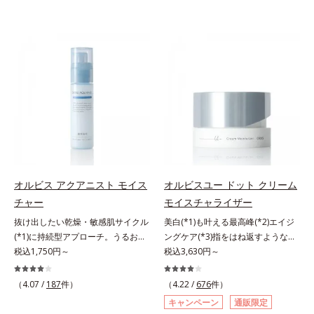
オルビス アクアニスト モイス
オルビスユー ドット クリーム
チャー
モイスチャライザー
抜け出したい乾燥・敏感肌サイクル
美白(*1)も叶える最高峰(*2)エイジ
(*1)に持続型アプローチ。うるおい
ングケア(*3)指をはね返すような弾
を追求した敏感肌用保湿スキンケア
税込1,750円～
力感が宿るハリ感 濃密フィットク
税込3,630円～
(*2)。うるおいを逃し、刺激を受け
リーム。ハリも透明感(*4)も結果主
やすい角層の“乾燥敏感スランプ
義。年齢サイン(*5)の因子に着目し
（4.07 /
187
件）
（4.22 /
676
件）
(*3)”に悩む敏感な肌へ。創業時から
た肌科学エイジングケア(*3)シリー
キャンペーン
通販限定
のうるおい研究により完成した、待
ズ。オルビスユー ドットシリーズ