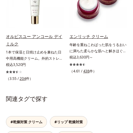
する原因を引き起こしていることが
透明感のなさなどの「面」での透明
ーラ化成研究所調べ）
たハリツヤ肌へ導く保湿成分
わかりました。そこでオルビス ブ
感を阻害する原因を引き起こしてい
ライト シリーズは「メラニンにじ
ることがわかりました。そこでオル
み」に着目して「高圧処理ビタミン
ビス ブライト シリーズは「メラニ
C(*8)」を採用。肌奥(*6)まで浸透
ンにじみ」に着目して「高圧処理ビ
し、シミやソバカスの原因となるメ
タミンC(*7)」を採用。肌奥(*6)まで
オルビスユー アンコール デイ
エンリッチ クリーム
ラニンの生成を食い止めます。また
浸透し、シミやソバカスの原因とな
ミルク
年齢を重ねこわばった肌をうるおい
オルビス独自成分の「ブライトVC
るメラニンの生成を食い止めます。
に満ちた柔らかな肌へと解きほぐ
1本で保湿と日焼け止めを兼ねた日
コンプレックス(*9)」が、透明感を
またオルビス独自成分の「ブライト
す。セラミド配合保湿クリーム。う
税込3,630円～
中用高機能クリーム。外的ストレス
阻害する原因(*10)にアプローチし
VCコンプレックス(*8)」が、透明感
るおい続く柔らかな肌へ整える、エ
(*5)から肌を徹底ガード。諦めかけ
税込3,520円
ます。さらに肌表面のなめらかさや
を阻害する原因(*9)にアプローチし
イジングケア(*1)保湿クリームで
ていたハリ不足、うるおい低下に先
みずみずしさをサポートするため
ます。さらに肌表面のなめらかさや
（4.61 /
438
件）
す。塗っても塗っても乾いてしまう
端科学ケア(*1)でアプローチするエ
に、肌荒れ防止有効成分と速効性と
みずみずしさをサポートするため
（3.55 /
204
件）
肌へセラミドを届けるため、セラミ
イジングケア(*2)シリーズ。弾むよ
持続性、2種の保湿成分も配合し、
に、肌荒れ防止有効成分と速効性と
ドを極小のナノサイズにカプセル化
うな若々しい肌を目指します。
透明感を包括的にサポート。全方位
持続性、2種の保湿成分も配合し、
しました。内包した3大保湿成分＝
D.N.A.(*3) ヒビスエキスとHSP（ヒ
ケアのアプローチによって、肌本来
透明感を包括的にサポート。全方位
関連タグで探す
ローヤルゼリーエキス・浸透型コラ
ートショックプロテイン）(*4)の合
の輝きを生かして澄み渡る、輝き透
ケアのアプローチによって、肌本来
ーゲン(*2)・エラスチン(*3)ととも
わせ技で、目元、フェイスラインな
明肌を叶えます。L＝さっぱりタイ
の輝きを生かして澄み渡る、輝き透
に浸透(*4)し、うるおいに満ちた状
ど、年齢を重ねるにつれハリ不足、
プ（脂性肌～普通肌）M＝しっとり
明肌を叶えます。L＝さっぱりタイ
態が続く肌へ整えます。さらに年齢
うるおい低下を感じやすい部位に働
タイプ（普通肌～乾性肌）*1 γ－グ
プ（脂性肌～普通肌）M＝しっとり
#乾燥対策 クリーム
#リップ 乾燥対策
肌がうるおいとともに失ってしまう
きかけ、ハリ感のある肌へ導きま
ルタミン酸ポリペプチド、２－メタ
タイプ（普通肌～乾性肌）*1 シ
ハリ・弾力に、モイストエンリッチ