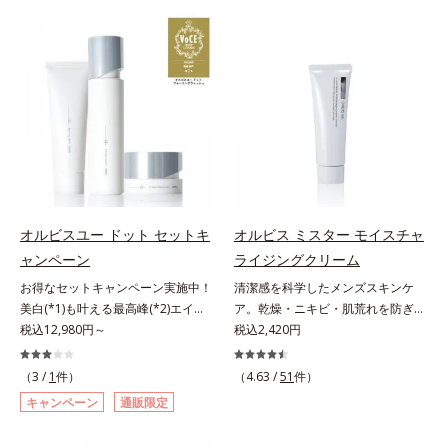
望の敏感肌用保湿スキンケアライン
は、年齢による肌悩み一つ一つを対
「オルビス アクアニスト」。乾燥
処するのではなく、肌で起きている
敏感スランプの原因にアプローチす
ことの根本原因に着目。加齢ととも
る持続型トリプルアミノ酸(*4)を配
に現れる年齢サインについて研究を
合。もともと体内にあるアミノ酸は
進めたところ、弾力感のない状態で
異物として排出されにくく、肌にと
ある「ハリのなさ」や、くすみ(*6)
どまってうるおいを蓄えてくれま
などが現れている状態である「透明
す。刺激を受けやすくなった角層を
感のなさ」が、大人の肌印象に大き
うるおいで満たし、脱・敏感肌を目
な影響を与えていることがわかりま
指します。無油分・無着色・無香
した。そこでオルビスユー ドット
料・アルコールフリー・界面活性剤
シリーズは美容成分(*7)として
オルビスユー ドット セットキ
オルビス ミスター モイスチャ
不使用(*5)・パラベンフリー、6つ
「G.D.F.アクティベーター(*8)」を
ャンペーン
ライジングクリーム
のフリー処方で徹底的に肌に寄り添
配合。そして、従来から配合してい
お得なセットキャンペーン実施中！
清潔感を科学したメンズスキンケ
います。*1 乾燥と敏感をくり返す
る美白(*1)有効成分「トラネキサム
美白(*1)も叶える最高峰(*2)エイジ
ア。乾燥・ニキビ・肌荒れを防ぎハ
こと*2 敏感肌対象連用テスト済
酸」を配合しました。さらに、シリ
ングケア(*3)。ハリも透明感(*4)も
税込12,980円～
リ・ツヤのある、好印象な清潔透明
税込2,420円
（すべての方のお肌に合うというこ
ーズ共通の美容成分「GLルートブ
結果主義。年齢サイン(*5)の因子に
肌(*1)へ。オルビスミスターは、男
とではありません）*3 乾燥して敏
ースター(*9)」を配合することで、
着目した肌科学エイジングケア(*3)
性の清潔感、爽やかさ、若々しさの
感に感じやすい状態のこと*4 発酵
肌のふっくら感や透明感を叶えま
（3 /
1
件）
（4.63 /
51
件）
シリーズ。オルビスユー ドットシ
印象を科学的に検証し、ポジティブ
アミノ酸（ポリグルタミン酸）配合
す。美白ケアしながら多角的なエイ
キャンペーン
通販限定
リーズは、年齢による肌悩み一つ一
な光（＝ツヤ）が男性の印象に重要
＝乾燥を防ぎ、うるおいに満ちた肌
ジングケアが叶うシリーズに。3ス
つを対処するのではなく、肌で起き
であること(*2)を業界で初めて発見
へ導く保湿成分、植物由来アミノ酸
テップで上向き(*10)のハリと透明