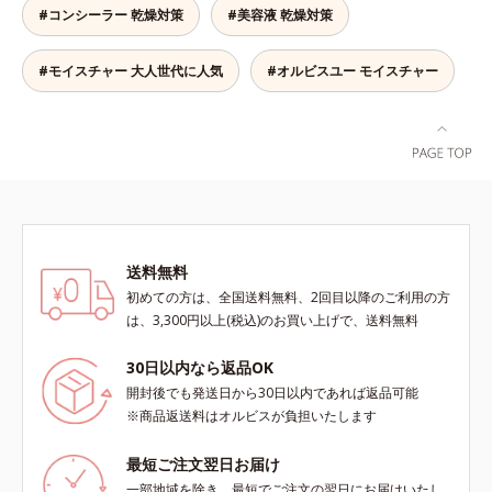
す。さらに、水でも油でもない第3
クリロイルオキシエチルホスホリル
ミ・ソバカスが肌表面にあらわれる
#コンシーラー 乾燥対策
#美容液 乾燥対策
コンプレックス(*5）がアプロー
の成分、even wateroil（イーブン
コリン・メタクリル酸ブチル共重合
こと*2 メラニンの生成を抑え、シ
チ。ベタつかずみずみずしい使いご
ワテロイル）を配合することによ
体液*2 メラニンの生成を抑え、シ
ミ・ソバカスを防ぐ*3 うるおいに
こちでこわばった肌を解きほぐし、
り、水でも油でも実現できなかっ
ミ・ソバカスを防ぐ*3 日本化粧品
#モイスチャー 大人世代に人気
よる透明感のある肌*4 日本化粧品
#オルビスユー モイスチャー
柔らかくもっちりしたクリームなら
た、“濃密なうるおい感”と“ベタつか
業界で初めてメラニンの第三のルー
業界で初めてメラニンの第三のルー
ではの極上肌へ導きます。*1 年齢
ない”、相反する2つの感触の両立に
トに着目し、日本放射線影響学会第
トに着目し、日本放射線影響学会第
に応じたお手入れ*2 加水分解コラ
成功。ごわつく年齢肌を柔肌に整
53回大会で2010年10月に初めて発
53回大会で2010年10月に初めて発
ーゲン*3 加水分解エラスチン*4 角
え、未体験の肌感触を叶えます。*1
表したこと*4 うるおいにより透明
表したこと*5 うるおいによる*6 メ
層内*5 アルテアエキス＝肌にうる
保湿*2 年齢に応じたお手入れ *3
感のある肌*5 うるおいによる*6 メ
ラノサイトまで*7 L-アスコルビン
おいと柔らかさを与える保湿成分
D.N.A.＝Daily New Approach*4
ラノサイトまで*7 シミ・ソバカス
酸 2-グルコシド*8 L-アスコルビン
HSP含有酵母エキス＝保湿成分*5
が肌表面にあらわれること*8 L-ア
酸 2-グルコシド、パウダルコ樹皮エ
紫外線や乾燥など
スコルビン酸 2-グルコシド*9 L-ア
キス、油溶性甘草エキス（2）*9 乾
送料無料
スコルビン酸 2-グルコシド、パウダ
燥など
初めての方は、全国送料無料、2回目以降のご利用の方
ルコ樹皮エキス、油溶性甘草エキス
は、3,300円以上(税込)のお買い上げで、送料無料
(2)*10 乾燥など
30日以内なら返品OK
開封後でも発送日から30日以内であれば返品可能
※商品返送料はオルビスが負担いたします
最短ご注文翌日お届け
一部地域を除き、最短でご注文の翌日にお届けいたし