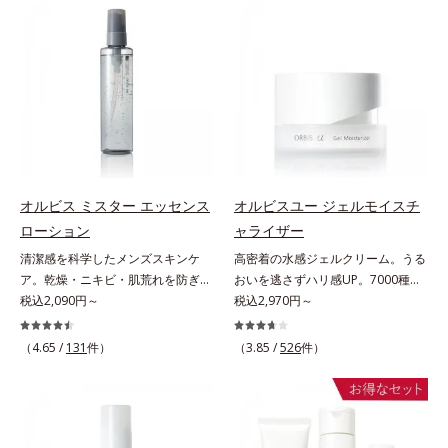
ていることの根本原因に着目。加齢
(*3)。ニキビ・肌荒れ予防有効成分
（エルゴチオネイン）配合＝肌を整
感を。効果的なシナジー設計で、あ
とともに現れる年齢サイン(*5)につ
と保湿成分を新たに配合。これまで
え、すこやかに保つ保湿成分、微生
なたのエイジングケアを応援しま
いて研究を進めたところ、弾力感の
の乾燥・テカリへのケアはそのまま
物由来アミノ酸（エクトイン）配合
す。*1 メラニンの生成を抑え、シ
ない状態である「ハリのなさ」や、
に、肌荒れ・ニキビ予防など“今”の
＝乱れた角層にうるおいを与え、肌
ミ・ソバカスを防ぐ（ウォッシュを
くすみ(*6)などが現れている状態で
肌悩みに応え、“未来”を見据えて好
荒れを防ぐ保湿成分*5 ウォッシュ
除く）*2 オルビス内スキンケアシ
ある「透明感のなさ」が現れること
印象の鍵となるハリ・ツヤへもアプ
を除くLM＝さっぱり高保湿タイプ
リーズの保湿力*3 年齢に応じたお
で大人の肌印象に大きな影響を与え
ローチする進化を遂げました。うる
（脂性肌～普通肌）RM＝しっとり
手入れのこと*4 うるおいによる
ていることが分かりました。そこで
おいを逃しやすい男性肌に着目し、
高保湿タイプ（普通肌～超乾性肌）
*5 乾燥、ハリ・ツヤのなさ*6
オルビスユー ドットシリーズは美
アイテム同士をなじみやすくする
乾燥による*7 保湿成分*8 ロニ
容成分(*7)として「G.D.F.アクティ
「うるおいコネクト設計」を採用。
セラカエルレア果汁、ノバラエキス
オルビス ミスター エッセンス
オルビスユー ジェルモイスチ
ベーター(*8)」を配合。そして、従
8アイテム分の機能を3ステップに集
配合＝うるおいを与えハリと透明感
ローション
ャライザー
来から配合している美白有効成分
約し、よりシンプルなお手入れで、
に満ちた肌へ導く保湿成分*9 メマ
清潔感を科学したメンズスキンケ
高密着の水感ジェルクリーム。うる
「トラネキサム酸」を配合しまし
ハリ・ツヤのある好印象な清潔透明
ツヨイグサ抽出液、スイカズラエキ
ア。乾燥・ニキビ・肌荒れを防ぎハ
おいを逃さずハリ感UP。7000種を
た。さらに、シリーズ共通の美容成
肌(*1)へ導きます。*1 うるおいによ
ス配合＝角層のすみずみまで水分・
リ・ツヤのある、好印象な清潔透明
税込2,090円～
超える成分から厳選し、「うるおい
税込2,970円～
分(*7)「GLルートブースター(*9)」
る透明感のある肌*2 男性の顔画像
油分を保ち、ハリ・ツヤを与える保
肌(*1)へ。オルビス ミスターは、男
の質(*1)」に着目した初期エイジン
を配合することで、肌のふっくら感
を用いた印象評価において、基準画
湿成分*10 気持ちのこと
性の清潔感、爽やかさ、若々しさの
グケア(*2)シリーズオルビスユーは
や透明感を叶えます。美白ケアしな
像に対して、頬全体に輝度分布がな
（4.65 /
131
件）
（3.85 /
526
件）
印象を科学的に検証し、ポジティブ
肌本来のうるおいやバリア機能にア
がら多角的なエイジングケアが叶う
だらかな光（ツヤ）があると、爽や
な光（＝ツヤ）が男性の印象に重要
プローチする初期エイジングケアシ
シリーズに。3ステップで上向き
かさ印象が高く評価されたこと*3
であること(*2)を業界で初めて発見
リーズです。「うるおいの質」に着
(*10)のハリと透明感を。効果的な
2022年12月22日時点で、科学文献
(*3)。ニキビ・肌荒れ予防有効成分
目し、肌荒れを予防しながらうるお
シナジー設計で、あなたのエイジン
データベースPubMed及びGoogle
と保湿成分を新たに配合。これまで
いに満ちた美しい肌へと導きます。