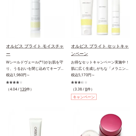
グケアを応援します。*1 メラニン
scholarにより国内化粧品業界にお
の乾燥・テカリへのケアはそのまま
ポーラ・オルビスグループ独自の肌
の生成を抑え、シミ・ソバカスを防
いて該当文献がないことを確認（ポ
に、肌荒れ・ニキビ予防など“今”の
荒れ防止有効成分として、「DF-パ
ぐ（ウォッシュ除く）*2 オルビス
ーラ化成研究所調べ）
肌悩みに応え、“未来”を見据えて好
ンテノール(*3)」を国内唯一(*4)、
内スキンケアシリーズの保湿力*3
印象の鍵となるハリ・ツヤへもアプ
高濃度で配合。角層のバリア機能に
年齢に応じたお手入れのこと*4 う
ローチする進化を遂げました。うる
アプローチして肌荒れを防ぎ、肌不
るおいによる*5 乾燥、ハリ・ツヤ
おいを逃しやすい男性肌に着目し、
調にゆらがない肌を叶えます。そし
のなさ*6 乾燥による*7 保湿成分*8
アイテム同士をなじみやすくする
て、独自研究に基づいたアプローチ
ロニセラカエルレア果汁、ノバラエ
オルビス ブライト モイスチャ
オルビス ブライト セットキャ
「うるおいコネクト設計」を採用。
成分「MCアクティベーター
キス配合＝うるおいを与えハリと透
ー
ンペーン
8アイテム分の機能を3ステップに集
(*5)」。肌のうるおいを引き出し・
明感に満ちた肌へ導く保湿成分*9
Wシールドヴェール(*1)がお肌を守
お得なセットキャンペーン実施中！
約し、よりシンプルなお手入れで、
高めて、ハリ感あふれる肌へと導き
メマツヨイグサ抽出液、スイカズラ
り、うるおいを閉じ込めてキープす
肌に広く生成しがちな「メラニンに
ハリ・ツヤのある好印象な清潔透明
ます。うるおいに満ちたゆらがない
エキス配合＝角層のすみずみまで水
る美白(*2)保湿液。業界初(*3)知見
税込1,980円～
じみ(*1)」の原因をブロック(*2)！
税込5,170円～
肌(*1)へ導きます。*1 うるおいによ
肌をご体感いただくために設計され
分・油分を保ち、ハリ・ツヤを与え
「メラニンの第三のルート」である
澄み渡る輝き透明肌(*3)へ。業界初
る透明感のある肌*2 男性の顔画像
た3ステップで、いつも力強く美し
る保湿成分*10 気持ちのこと各商品
「横のひろがり」に着目して、全方
(*4)知見「メラニンの第三のルー
を用いた印象評価において、基準画
（4.04 /
139
件）
くあり続けるあなたを応援します。
（3.38 /
8
件）
の詳しい情報は商品ページをご覧く
位から透明肌(*4)を目指すブライト
ト」である「横のひろがり」に着目
像に対して、頬全体に輝度分布がな
*1 肌にうるおいが満ち、維持され
ださい。・BEAUTY夏祭りは、こち
キャンペーン
ニングケア(*5)シリーズです。受け
して、全方位から透明肌を目指すブ
だらかな光（ツヤ）があると、爽や
ている状態*2 年齢に応じたお手入
ら
てしまった紫外線ダメージをきっか
ライトニングケア(*5)シリーズで
かさ印象が高く評価されたこと*3
れのこと*3 デクスパンテノール
けに、肌深く(*6)では「メラニンに
す。受けてしまった紫外線ダメージ
2022年12月22日時点で、科学文献
W*4 2022年5月 Mintel社データベ
じみ(*7)」が発現。シミやそばかす
をきっかけに、肌深く(*6)では「メ
データベースPubMed及びGoogle
ース及び先行技術調査による当社調
という「点」だけでなく、透明感の
ラニンにじみ(*1)」が発現。シミや
scholarにより国内化粧品業界にお
べ*5 オトギリソウエキス配合＝肌
なさなどの「面」での透明感を阻害
ソバカスという「点」だけでなく、
いて該当文献がないことを確認（ポ
にうるおいを与え、うるおいに満ち