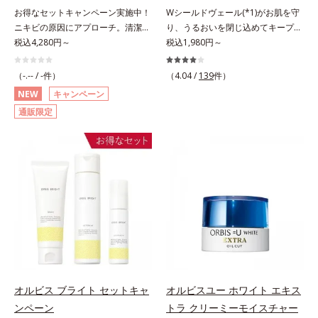
のない、みずみずしいやわ肌を実現
が浸透してから成分を放出する特殊
お得なセットキャンペーン実施中！
Wシールドヴェール(*1)がお肌を守
します。 * 糖化する前の古くなった
技術によって、高い浸透力(*2)と安
ニキビの原因にアプローチ。清潔な
り、うるおいを閉じ込めてキープす
角層をふき取り、やわらかい肌を保
定性を実現。毛穴の目立ちをしっか
垢抜け肌(*1)へ。「ニキビをくり返
税込4,280円～
る美白(*2)保湿液。業界初(*3)知見
税込1,980円～
つこと。
りケア(*3)して、ゆらぎやすいニキ
してしまう」「毛穴目立ち(*2)が気
「メラニンの第三のルート」である
ビ肌を、みずみずしい清潔な垢抜け
になる」「マスク生活であごや口ま
「横のひろがり」に着目して、全方
（-.-- / -件）
肌(*4)へと導きます。たっぷりの保
（4.04 /
139
件）
わりのニキビが気になる」というお
位から透明肌(*4)を目指すブライト
湿成分で低刺激。敏感肌の方にもお
NEW
キャンペーン
悩みに。くり返しニキビの根本原因
ニングケア(*5)シリーズです。受け
使いいただけます(*5)。*1 テトラ2-
通販限定
「肌のバリア機能の低下」と、肌悩
てしまった紫外線ダメージをきっか
ヘキシルデカン酸アスコルビル、天
み「毛穴の目立ち」の両方にWでア
けに、肌深く(*6)では「メラニンに
然ビタミンE、イノシット、フィチ
プローチする、薬用ニキビ対策スキ
じみ(*7)」が発現。シミやそばかす
ン酸、ユズセラミド、スフィンゴ糖
ンケアシリーズです。5種の和漢植
という「点」だけでなく、透明感の
脂質*2 角層内*3 うるおいによりキ
物由来成分とコラーゲンが肌をいた
なさなどの「面」での透明感を阻害
メを整えて毛穴を目立たなくする*4
わりながらうるおいを与え、バリア
する原因を引き起こしていることが
洗浄による汚れの除去*5 すべての
機能を維持。ニキビができにくい肌
わかりました。そこでオルビス ブ
方に皮膚刺激がおきないというわけ
を目指します。さらにビタミンC誘
ライト シリーズは「メラニンにじ
ではありません※敏感肌対象パッチ
導体(*3)と5種の整肌成分(*4)から成
み」に着目して「高圧処理ビタミン
テスト済（すべての人に皮膚刺激が
る「ナノVCショットカプセル(*5)」
C(*8)」を採用。肌奥(*6)まで浸透
おきないというわけではありませ
を配合。カプセルが浸透(*6)してか
し、シミやソバカスの原因となるメ
ん）※弱酸性
ら成分を放出する特殊技術によっ
ラニンの生成を食い止めます。また
オルビス ブライト セットキャ
オルビスユー ホワイト エキス
て、高い浸透力(*6)と安定性を実
オルビス独自成分の「ブライトVC
ンペーン
トラ クリーミーモイスチャー
現。毛穴の目立ちをしっかりケア
コンプレックス(*9)」が、透明感を