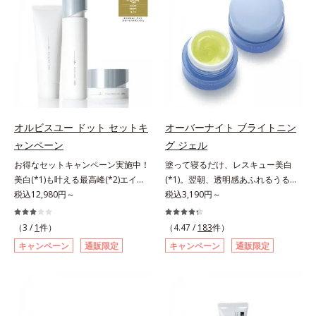
敏感スランプの原因にアプローチす
ことの根本原因に着目。加齢ととも
洗浄による汚れの除去*2 テトラ2-
アリン酸デカグリセリル（基剤）*5
る持続型トリプルアミノ酸(*4)を配
に現れる年齢サインについて研究を
ヘキシルデカン酸アスコルビル、天
角層の範囲内における自社従来品処
合。もともと体内にあるアミノ酸は
進めたところ、弾力感のない状態で
然ビタミンE、イノシット、フィチ
方との比較*6 ドクダミエキス、シ
異物として排出されにくく、肌にと
ある「ハリのなさ」や、くすみ(*6)
ン酸、ユズセラミド、スフィンゴ糖
クロヘキサンジカルボン酸ビスエト
どまってうるおいを蓄えてくれま
などが現れている状態である「透明
脂質*3 角層内*4 うるおいによりキ
キシジグリコール（保湿）＜使用量
す。刺激を受けやすくなった角層を
感のなさ」が、大人の肌印象に大き
メを整えて毛穴を目立たなくする*5
目安＞パール1粒程度＜ご使用ステ
うるおいで満たし、脱・敏感肌を目
な影響を与えていることがわかりま
すべての方に皮膚刺激がおきないと
ップ＞洗顔料 ⇒ 化粧水 ⇒ ザ リン
指します。無油分・無着色・無香
した。そこでオルビスユー ドット
いうわけではありません※敏感肌対
クルセラム ⇒ 保湿液＜1商品あたり
料・アルコールフリー・界面活性剤
シリーズは美容成分(*7)として
象パッチテスト済（すべての人に皮
の使用回数＞通常サイズ：約90回
オルビスユー ドット セットキ
オーバーナイト ブライトニン
不使用(*5)・パラベンフリー、6つ
「G.D.F.アクティベーター(*8)」を
膚刺激がおきないというわけではあ
（1.5ヵ月程度）ラージサイズ：約
ャンペーン
グ ジェル
のフリー処方で徹底的に肌に寄り添
配合。そして、従来から配合してい
りません）※弱酸性（ローション・
180回（3ヵ月程度）各商品の詳し
お得なセットキャンペーン実施中！
塗って寝るだけ、レスキュー美白
います。*1 乾燥と敏感をくり返す
る美白(*1)有効成分「トラネキサム
モイスチャーのみ）アレルギーテス
い情報は商品ページをご覧くださ
美白(*1)も叶える最高峰(*2)エイジ
(*1)。翌朝、透明感あふれるうるぷ
こと*2 敏感肌対象連用テスト済
酸」を配合しました。さらに、シリ
ト済＝全ての方にアレルギーが起こ
い。・BEAUTY夏祭りは、こちら
ングケア(*3)。ハリも透明感(*4)も
税込12,980円～
る肌を叶える、お守り涼感ジェルパ
税込3,190円～
（すべての方のお肌に合うというこ
ーズ共通の美容成分「GLルートブ
らないということではありません。
結果主義。年齢サイン(*5)の因子に
ック。紫外線を浴びた日の夜は、ひ
とではありません）*3 乾燥して敏
ースター(*9)」を配合することで、
ノンコメドジェニックテスト済＝す
着目した肌科学エイジングケア(*3)
んやり気持ちいいジェルでお肌をレ
感に感じやすい状態のこと*4 発酵
肌のふっくら感や透明感を叶えま
べての人にコメド（ニキビのもと）
（3 /
1
件）
（4.47 /
183
件）
シリーズ。オルビスユー ドットシ
スキュー！ メラニンの産生指令が
アミノ酸（ポリグルタミン酸）配合
す。美白ケアしながら多角的なエイ
ができないというわけではありませ
キャンペーン
通販限定
キャンペーン
通販限定
リーズは、年齢による肌悩み一つ一
活発になる夜の肌環境に着目して、
＝乾燥を防ぎ、うるおいに満ちた肌
ジングケアが叶うシリーズに。3ス
ん。
つを対処するのではなく、肌で起き
塗って眠るだけの簡単ケアで“潤白
へ導く保湿成分、植物由来アミノ酸
テップで上向き(*10)のハリと透明
ていることの根本原因に着目。加齢
(*2)ツヤ肌”へと整える夜用ジェルパ
（エルゴチオネイン）配合＝肌を整
感を。効果的なシナジー設計で、あ
とともに現れる年齢サイン(*5)につ
ックです。ぷるぷるジェルを肌にの
え、すこやかに保つ保湿成分、微生
なたのエイジングケアを応援しま
いて研究を進めたところ、弾力感の
せると、シートマスクのようにピタ
物由来アミノ酸（エクトイン）配合
す。*1 メラニンの生成を抑え、シ