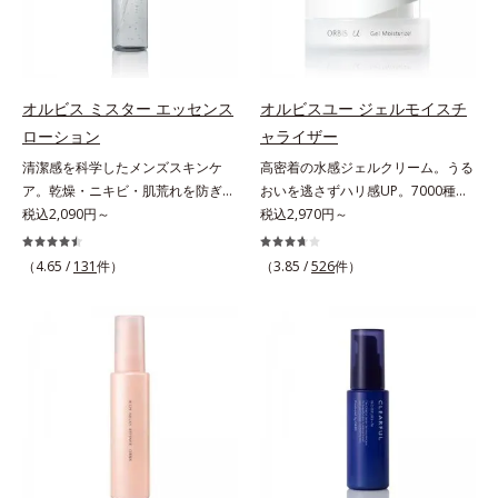
「オルビスアンバー ヴァイタルト
肌悩みに応え、“未来”を見据えて好
内スキンケアシリーズの保湿力*3
ミ・ソバカスを防ぐ美白有効成分を
リートメントクリーム」は、1品
印象の鍵となるハリ・ツヤへもアプ
年齢に応じたお手入れのこと*4 う
組み合わせた複合成分*4 グリチル
で、化粧水、クリーム、シワ改善・
ローチする進化を遂げました。うる
るおいによる*5 乾燥、ハリ・ツヤ
リチン酸2K各商品の詳しい情報は商
美白(*1)美容液、乳液・保湿液、ネ
おいを逃しやすい男性肌に着目し、
のなさ*6 乾燥による*7 保湿成分*8
品ページをご覧ください。・
ッククリーム(*3)、パックの6役を
アイテム同士をなじみやすくする
ロニセラカエルレア果汁、ノバラエ
BEAUTY夏祭りは、こちら
オルビス ミスター エッセンス
オルビスユー ジェルモイスチ
担い、複合的にアプローチ。Wナイ
「うるおいコネクト設計」を採用。
キス配合＝うるおいを与えハリと透
ローション
ャライザー
アシン(*4)によるシワ改善・シミ予
8アイテム分の機能を3ステップに集
明感に満ちた肌へ導く保湿成分*9
清潔感を科学したメンズスキンケ
高密着の水感ジェルクリーム。うる
防に加え、複合成分コラーゲンコン
約し、よりシンプルなお手入れで、
メマツヨイグサ抽出液、スイカズラ
ア。乾燥・ニキビ・肌荒れを防ぎハ
おいを逃さずハリ感UP。7000種を
プレックスSPが肌のハリを徹底サポ
ハリ・ツヤのある好印象な清潔透明
エキス配合＝角層のすみずみまで水
リ・ツヤのある、好印象な清潔透明
税込2,090円～
超える成分から厳選し、「うるおい
税込2,970円～
ート。肌なじみのよいクリーム構造
肌(*1)へ導きます。*1 うるおいによ
分・油分を保ち、ハリ・ツヤを与え
肌(*1)へ。オルビス ミスターは、男
の質(*1)」に着目した初期エイジン
で角層まで保湿成分が浸透し、うる
る透明感のある肌*2 男性の顔画像
る保湿成分*10 気持ちのこと各商品
性の清潔感、爽やかさ、若々しさの
グケア(*2)シリーズオルビスユーは
おいをギュッと閉じ込めます。洗顔
（4.65 /
131
件）
を用いた印象評価において、基準画
（3.85 /
526
件）
の詳しい情報は商品ページをご覧く
印象を科学的に検証し、ポジティブ
肌本来のうるおいやバリア機能にア
の後、これ1品だけでマルチにケ
像に対して、頬全体に輝度分布がな
ださい。・BEAUTY夏祭りは、こち
な光（＝ツヤ）が男性の印象に重要
プローチする初期エイジングケアシ
ア。うるおいのベールで守られた、
だらかな光（ツヤ）があると、爽や
ら
であること(*2)を業界で初めて発見
リーズです。「うるおいの質」に着
ハリ感のあるなめらかな肌を叶えま
かさ印象が高く評価されたこと*3
(*3)。ニキビ・肌荒れ予防有効成分
目し、肌荒れを予防しながらうるお
す。*1 メラニンの生成を抑え、シ
2022年12月22日時点で、科学文献
と保湿成分を新たに配合。これまで
いに満ちた美しい肌へと導きます。
ミ・ソバカスを防ぐ*2 肌にハリを
データベースPubMed及びGoogle
の乾燥・テカリへのケアはそのまま
ポーラ・オルビスグループ独自の肌
与え若々しい印象*3 首のうるおい
scholarにより国内化粧品業界にお
に、肌荒れ・ニキビ予防など“今”の
荒れ防止有効成分として、「DF-パ
ケアとして*4 ナイアシンアミド
いて該当文献がないことを確認（ポ
肌悩みに応え、“未来”を見据えて好
ンテノール(*3)」を国内唯一(*4)、
ーラ化成研究所調べ）
印象の鍵となるハリ・ツヤへもアプ
高濃度で配合。角層のバリア機能に
ローチする進化を遂げました。うる
アプローチして肌荒れを防ぎ、肌不