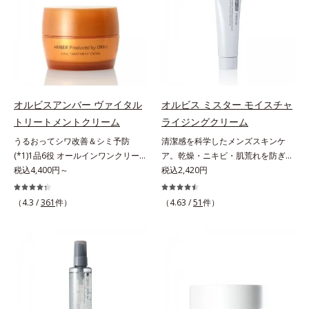
ない状態である「ハリのなさ」や、
ッと密着。水ハリ膜が肌のうるおい
＝乱れた角層にうるおいを与え、肌
ミ・ソバカスを防ぐ（ウォッシュを
くすみ(*6)などが現れている状態で
をキープしながら、やわらかさをア
荒れを防ぐ保湿成分*5 ウォッシュ
除く）*2 オルビス内スキンケアシ
ある「透明感のなさ」が現れること
ップ。美白(*1)と保湿の両方にアプ
を除くLM＝さっぱり高保湿タイプ
リーズの保湿力*3 年齢に応じたお
で大人の肌印象に大きな影響を与え
ローチする「トラネキサム酸-
（脂性肌～普通肌）RM＝しっとり
手入れのこと*4 うるおいによる
ていることが分かりました。そこで
SG(*3)」、肌荒れや日焼けによる肌
高保湿タイプ（普通肌～超乾性肌）
*5 乾燥、ハリ・ツヤのなさ*6
オルビスユー ドットシリーズは美
のほてりを予防する「グリチルリチ
乾燥による*7 保湿成分*8 ロニ
容成分(*7)として「G.D.F.アクティ
ン酸ジカリウム(*4)」など、たっぷ
セラカエルレア果汁、ノバラエキス
オルビスアンバー ヴァイタル
オルビス ミスター モイスチャ
ベーター(*8)」を配合。そして、従
りの保湿成分が浸透しやすい肌環境
配合＝うるおいを与えハリと透明感
トリートメントクリーム
ライジングクリーム
来から配合している美白有効成分
を叶えます。はじめはピタッと密着
に満ちた肌へ導く保湿成分*9 メマ
うるおってシワ改善＆シミ予防
清潔感を科学したメンズスキンケ
「トラネキサム酸」を配合しまし
するテクスチャーは、肌になじむご
ツヨイグサ抽出液、スイカズラエキ
(*1)1品6役 オールインワンクリー
ア。乾燥・ニキビ・肌荒れを防ぎハ
た。さらに、シリーズ共通の美容成
とにもっちり質感に、最後はなめら
ス配合＝角層のすみずみまで水分・
ム。オルビスアンバーは、いつも⾃
税込4,400円～
リ・ツヤのある、好印象な清潔透明
税込2,420円
分(*7)「GLルートブースター(*9)」
かな水膜へと3変化。普段の保湿液
油分を保ち、ハリ・ツヤを与える保
然体で美しくありたいと願う⼤⼈世
肌(*1)へ。オルビスミスターは、男
を配合することで、肌のふっくら感
をこのジェルにおきかえて塗って眠
湿成分*10 気持ちのこと
代に寄り添うブランドです。年齢印
性の清潔感、爽やかさ、若々しさの
や透明感を叶えます。美白ケアしな
るだけで、うるおいながらもベタつ
（4.3 /
361
件）
（4.63 /
51
件）
象研究に基づいた肌サイエンスで、
印象を科学的に検証し、ポジティブ
がら多角的なエイジングケアが叶う
かず、透明感のあるうるぷる肌へと
複合的なお悩みにアプローチ。大人
な光（＝ツヤ）が男性の印象に重要
シリーズに。3ステップで上向き
リカバリーします。*1 メラニンの
世代の肌に向き合い、手軽なお手入
であること(*2)を業界で初めて発見
(*10)のハリと透明感を。効果的な
生成を抑え、シミ・ソバカスを防ぐ
れで賢いケアを。ライフスタイルに
(*3)。ニキビ・肌荒れ予防有効成分
シナジー設計で、あなたのエイジン
*2 美白（メラニンの生成を抑え、
なじむ、若々しい印象(*2)作りのサ
と保湿成分を新たに配合。これまで
グケアを応援します。*1 メラニン
シミ・ソバカスを防ぐ）と保湿のこ
ポートをします。オルビスアンバー
の乾燥・テカリへのケアはそのまま
の生成を抑え、シミ・ソバカスを防
と*3 明るく澄んだ肌を目指す保湿
ヴァイタルトリートメントクリーム
に、肌荒れ・ニキビ予防など“今”の
ぐ（ウォッシュ除く）*2 オルビス
成分と、メラニンの生成を抑え、シ