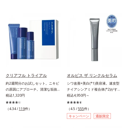
クリアフル トライアル
オルビス ザ リンクルセラム
約2週間分のお試しセット。ニキビ
シワ改善×美白(*1)美容液。速攻型
の原因にアプローチ。清潔な垢抜け
ナイアシンアミド複合体(*2)がすば
肌(*1)へ。「ニキビをくり返してし
税込1,320円
やく浸透(*3)。ピンと、パッと。大
税込4,950円～
まう」「毛穴目立ちが気になる」
人の肌にハリ感を。シワ改善×美白
「マスク生活であごや口まわりのニ
(*1)美容液。ポーラ化成 研究所の独
（4.34 /
119
件）
（4.5 /
555
件）
キビが気になる」というお悩みに。
自研究で見出した、速攻型ナイアシ
キャンペーン
通販限定
くり返しニキビの根本原因「肌のバ
ンアミド複合体(*2)と浸透サポート
リア機能の低下」と、肌悩み「毛穴
成分(*4)を配合。シワ改善・美白の