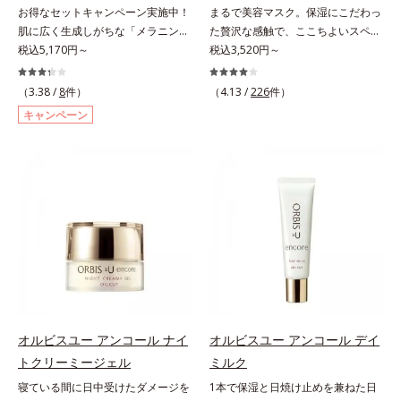
(*7)して、ゆらぎやすいニキビ肌
阻害する原因(*10)にアプローチし
お得なセットキャンペーン実施中！
まるで美容マスク。保湿にこだわっ
を、みずみずしい清潔な垢抜け肌
ます。さらに肌表面のなめらかさや
肌に広く生成しがちな「メラニンに
た贅沢な感触で、ここちよいスペシ
(*1)へと導きます。たっぷりの保湿
みずみずしさをサポートするため
じみ(*1)」の原因をブロック(*2)！
税込5,170円～
ャルケアを。若々しく透明感のある
税込3,520円～
成分で低刺激。敏感肌の方にもお使
に、肌荒れ防止有効成分と速効性と
澄み渡る輝き透明肌(*3)へ。業界初
美肌を構成する要素と、年齢肌(*1)
いいただけます(*8)。L＝さっぱり
持続性、2種の保湿成分も配合し、
(*4)知見「メラニンの第三のルー
のメラニン生成にアプローチして、
（3.38 /
8
件）
（4.13 /
226
件）
タイプ（ニキビのできやすい肌・超
透明感を包括的にサポート。全方位
ト」である「横のひろがり」に着目
明るくなめらかな肌へ導くスキンケ
キャンペーン
脂性肌～普通肌）M＝しっとりタイ
ケアのアプローチによって、肌本来
して、全方位から透明肌を目指すブ
アシリーズです。「オルビスユー」
プ（ニキビのできやすい肌・普通肌
の輝きを生かして澄み渡る、輝き透
ライトニングケア(*5)シリーズで
の理論を応用し、全方位的に肌の底
～乾性肌）*1 洗浄による汚れの除
明肌を叶えます。L＝さっぱりタイ
す。受けてしまった紫外線ダメージ
上げを図ります。さらに、シミと年
去*2 キメの乱れによる*3 テトラ2-
プ（脂性肌～普通肌）M＝しっとり
をきっかけに、肌深く(*6)では「メ
齢の関係に着目。点在するシミだけ
ヘキシルデカン酸アスコルビル配合
タイプ（普通肌～乾性肌）*1 γ－グ
ラニンにじみ(*1)」が発現。シミや
でなく、メラニンが蓄積しがちな年
＝整肌成分*4 天然ビタミンE、イノ
ルタミン酸ポリペプチド、２－メタ
ソバカスという「点」だけでなく、
齢肌の“メラニンメタボ(*2)”にアプ
シット、フィチン酸、ユズセラミ
クリロイルオキシエチルホスホリル
透明感のなさなどの「面」での透明
ローチして、澄みわたる美肌を目指
ド、スフィンゴ糖脂質*5 テトラ2-
コリン・メタクリル酸ブチル共重合
感を阻害する原因を引き起こしてい
します。*1 年齢を重ねた肌*2 メラ
ヘキシルデカン酸アスコルビル、天
体液*2 メラニンの生成を抑え、シ
ることがわかりました。そこでオル
ニンが過剰に生成する状態*3 メラ
然ビタミンE、イノシット、フィチ
ミ・ソバカスを防ぐ*3 日本化粧品
ビス ブライト シリーズは「メラニ
ニンの生成を抑え、シミ・ソバカス
ン酸、ユズセラミド、スフィンゴ糖
業界で初めてメラニンの第三のルー
ンにじみ」に着目して「高圧処理ビ
を防ぐ*4 コラーゲン・トリペプチ
脂質配合＝肌をなめらかに整える整
トに着目し、日本放射線影響学会第
タミンC(*7)」を採用。肌奥(*6)まで
ド Ｆ
オルビスユー アンコール ナイ
オルビスユー アンコール デイ
肌成分*6 角層まで*7 うるおいによ
53回大会で2010年10月に初めて発
浸透し、シミやソバカスの原因とな
トクリーミージェル
ミルク
りキメを整えて毛穴を目立たなくす
表したこと*4 うるおいにより透明
るメラニンの生成を食い止めます。
る*8 すべての方に皮膚刺激がおき
感のある肌*5 うるおいによる*6 メ
寝ている間に日中受けたダメージを
1本で保湿と日焼け止めを兼ねた日
またオルビス独自成分の「ブライト