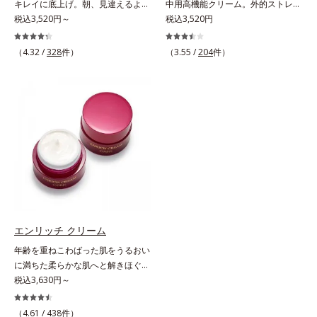
ないというわけではありません※敏
ラノサイトまで*7 シミ・ソバカス
キレイに底上げ。朝、見違えるよう
中用高機能クリーム。外的ストレス
VCコンプレックス(*8)」が、透明感
感肌対象パッチテスト済（すべての
が肌表面にあらわれること*8 L-ア
なハリ感に。諦めかけていたハリ不
税込3,520円～
(*5)から肌を徹底ガード。諦めかけ
税込3,520円
を阻害する原因(*9)にアプローチし
人に皮膚刺激がおきないというわけ
スコルビン酸 2-グルコシド*9 L-ア
足、うるおい低下に先端科学ケア
ていたハリ不足、うるおい低下に先
ます。さらに肌表面のなめらかさや
ではありません）※弱酸性（ローシ
スコルビン酸 2-グルコシド、パウダ
(*1)でアプローチするエイジングケ
端科学ケア(*1)でアプローチするエ
みずみずしさをサポートするため
（4.32 /
328
件）
（3.55 /
204
件）
ョン・モイスチャーのみ）
ルコ樹皮エキス、油溶性甘草エキス
ア(*2)シリーズ。弾むような若々し
イジングケア(*2)シリーズ。弾むよ
に、肌荒れ防止有効成分と速効性と
(2)*10 乾燥など
い肌を目指します。D.N.A.(*3) ヒビ
うな若々しい肌を目指します。
持続性、2種の保湿成分も配合し、
スエキスとHSP（ヒートショックプ
D.N.A.(*3) ヒビスエキスとHSP（ヒ
透明感を包括的にサポート。全方位
ロテイン）(*4)の合わせ技で、目
ートショックプロテイン）(*4)の合
ケアのアプローチによって、肌本来
元、フェイスラインなど、年齢を重
わせ技で、目元、フェイスラインな
の輝きを生かして澄み渡る、輝き透
ねるにつれハリ不足、うるおい低下
ど、年齢を重ねるにつれハリ不足、
明肌を叶えます。L＝さっぱりタイ
を感じやすい部位に働きかけ、ハリ
うるおい低下を感じやすい部位に働
プ（脂性肌～普通肌）M＝しっとり
感のある肌へ導きます。さらに、水
きかけ、ハリ感のある肌へ導きま
タイプ（普通肌～乾性肌）*1 シ
でも油でもない第3の成分、even
す。さらに、水でも油でもない第3
ミ・ソバカスが肌表面にあらわれる
wateroil（イーブンワテロイル）を
の成分、even wateroil（イーブン
こと*2 メラニンの生成を抑え、シ
配合することにより、水でも油でも
ワテロイル）を配合することによ
ミ・ソバカスを防ぐ*3 うるおいに
実現できなかった、“濃密なうるお
り、水でも油でも実現できなかっ
よる透明感のある肌*4 日本化粧品
エンリッチ クリーム
い感”と“ベタつかない”、相反する2
た、“濃密なうるおい感”と“ベタつか
業界で初めてメラニンの第三のルー
年齢を重ねこわばった肌をうるおい
つの感触の両立に成功。ごわつく年
ない”、相反する2つの感触の両立に
トに着目し、日本放射線影響学会第
に満ちた柔らかな肌へと解きほぐ
齢肌を柔肌に整え、未体験の肌感触
成功。ごわつく年齢肌を柔肌に整
53回大会で2010年10月に初めて発
す。セラミド配合保湿クリーム。う
税込3,630円～
を叶えます。*1 保湿*2 年齢に応じ
え、未体験の肌感触を叶えます。*1
表したこと*5 うるおいによる*6 メ
るおい続く柔らかな肌へ整える、エ
たお手入れ *3 D.N.A.＝Daily New
保湿*2 年齢に応じたお手入れ *3
ラノサイトまで*7 L-アスコルビン
イジングケア(*1)保湿クリームで
（4.61 /
438
件）
Approach*4 HSP含有酵母エキス＝
D.N.A.＝Daily New Approach*4
酸 2-グルコシド*8 L-アスコルビン