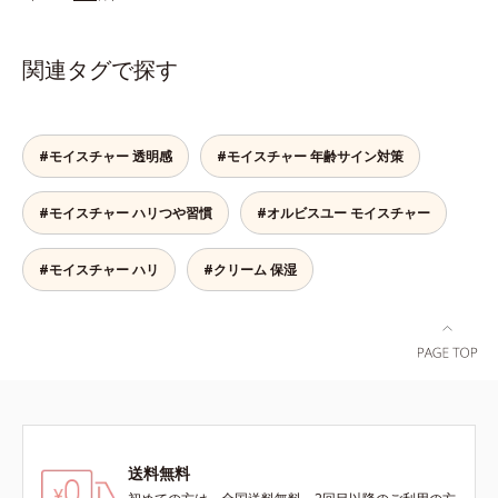
す。塗っても塗っても乾いてしまう
保湿成分
HSP含有酵母エキス＝保湿成分*5
酸 2-グルコシド、パウダルコ樹皮エ
肌へセラミドを届けるため、セラミ
紫外線や乾燥など
キス、油溶性甘草エキス（2）*9 乾
ドを極小のナノサイズにカプセル化
関連タグで探す
燥など
しました。内包した3大保湿成分＝
ローヤルゼリーエキス・浸透型コラ
ーゲン(*2)・エラスチン(*3)ととも
に浸透(*4)し、うるおいに満ちた状
#モイスチャー 透明感
#モイスチャー 年齢サイン対策
態が続く肌へ整えます。さらに年齢
肌がうるおいとともに失ってしまう
#モイスチャー ハリつや習慣
#オルビスユー モイスチャー
ハリ・弾力に、モイストエンリッチ
コンプレックス(*5）がアプロー
チ。ベタつかずみずみずしい使いご
#モイスチャー ハリ
#クリーム 保湿
こちでこわばった肌を解きほぐし、
柔らかくもっちりしたクリームなら
ではの極上肌へ導きます。*1 年齢
に応じたお手入れ*2 加水分解コラ
ーゲン*3 加水分解エラスチン*4 角
層内*5 アルテアエキス＝肌にうる
おいと柔らかさを与える保湿成分
送料無料