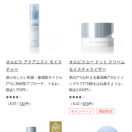
の目立ち」の両方にWでアプローチ
有効成分「ナイアシンアミド」の浸
する、薬用ニキビ対策スキンケアシ
透スピードがアップ(*5)し、浸透し
リーズです。5種の和漢植物由来成
にくい大人肌の深く(*3)まで素早く
分とコラーゲンが肌をいたわりなが
届けます。真皮のコラーゲン産生を
らうるおいを与え、バリア機能を維
促進し、年齢とともに刻まれる深い
持。ニキビができにくい肌を目指し
悩みのシワを改善しながら、過剰な
ます。さらにビタミンC誘導体をは
メラニン生成を防ぎ未来のシミ・ソ
じめとした5種の整肌成分(*2)から
バカスを予防します。さらに独自研
成る「ナノVCショットカプセル」
究に基づいた浸透型ハリ保湿成分
を配合。カプセルが浸透してから成
(*6)で大人肌にハリ感をプラス。す
オルビス アクアニスト モイス
オルビスユー ドット クリーム
分を放出する特殊技術によって、高
るっと伸び広がるテクスチャー
チャー
モイスチャライザー
い浸透力(*3)と安定性を実現。毛穴
で、"顔全体にご使用いただける設
抜け出したい乾燥・敏感肌サイクル
美白(*1)も叶える最高峰(*2)エイジ
の目立ちをしっかりケア(*4)して、
計"。見えているシワはもちろん、
(*1)に持続型アプローチ。うるおい
ングケア(*3)指をはね返すような弾
ゆらぎやすいニキビ肌を、みずみず
自分では気づきにくい死角のシワの
を追求した敏感肌用保湿スキンケア
税込1,750円～
力感が宿るハリ感 濃密フィットク
税込3,630円～
しい清潔な垢抜け肌(*1)へと導きま
改善にも効果を発揮します。*1 メ
(*2)。うるおいを逃し、刺激を受け
リーム。ハリも透明感(*4)も結果主
す。たっぷりの保湿成分で低刺激。
ラニンの生成を抑え、シミ・ソバカ
やすい角層の“乾燥敏感スランプ
義。年齢サイン(*5)の因子に着目し
敏感肌の方にもお使いいただけます
スを防ぐ*2 ナイアシンアミド（有
（4.07 /
187
件）
（4.22 /
676
件）
(*3)”に悩む敏感な肌へ。創業時から
た肌科学エイジングケア(*3)シリー
(*5)。L＝さっぱりタイプ（ニキビ
効成分）、水添大豆リン脂質、フィ
キャンペーン
通販限定
のうるおい研究により完成した、待
ズ。オルビスユー ドットシリーズ
のできやすい肌・超脂性肌～普通
トステロール、水（基剤）、
望の敏感肌用保湿スキンケアライン
は、年齢による肌悩み一つ一つを対
肌）M＝しっとりタイプ（ニキビの
BG（保湿）*3 角層まで*4 K石けん
「オルビス アクアニスト」。乾燥
処するのではなく、肌で起きている
できやすい肌・普通肌～乾性肌）*1
素地、ホホバアルコール、トリステ