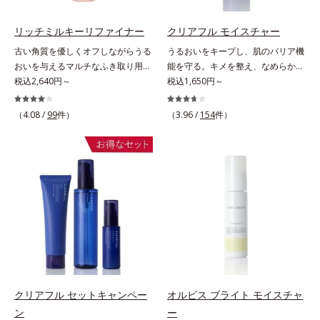
おいを逃しやすい男性肌に着目し、
調にゆらがない肌を叶えます。そし
アイテム同士をなじみやすくする
て、独自研究に基づいたアプローチ
リッチミルキーリファイナー
クリアフル モイスチャー
「うるおいコネクト設計」を採用。
成分「MCアクティベーター
古い角質を優しくオフしながらうる
うるおいをキープし、肌のバリア機
8アイテム分の機能を3ステップに集
(*5)」。肌のうるおいを引き出し・
おいを与えるマルチなふき取り用美
能を守る。キメを整え、なめらかな
約し、よりシンプルなお手入れで、
高めて、ハリ感あふれる肌へと導き
容液。ごわつき、黄ぐすみなど、さ
税込2,640円～
肌にするニキビ対策保湿液。「ニキ
税込1,650円～
ハリ・ツヤのある好印象な清潔透明
ます。うるおいに満ちたゆらがない
まざまな年齢肌悩みに関わる角層の
ビをくり返してしまう」「毛穴目立
肌(*1)へ導きます。*1 うるおいによ
肌をご体感いただくために設計され
糖化。角層が糖化する前に(*)やさし
ちが気になる」「マスク生活であご
（4.08 /
99
件）
（3.96 /
154
件）
る透明感のある肌*2 男性の顔画像
た3ステップで、いつも力強く美し
くほぐしてオフし、リッチなうるお
や口まわりのニキビが気になる」と
を用いた印象評価において、基準画
くあり続けるあなたを応援します。
いを届ける、欲張りな大人のための
いうお悩みに。くり返しニキビの根
像に対して、頬全体に輝度分布がな
*1 肌にうるおいが満ち、維持され
角質ケアです。古くなった角層をオ
本原因「肌のバリア機能の低下」
だらかな光（ツヤ）があると、爽や
ている状態*2 年齢に応じたお手入
イル成分が優しくほぐしてからふき
と、肌悩み「毛穴の目立ち」の両方
かさ印象が高く評価されたこと*3
れのこと*3 デクスパンテノール
取り、美容保湿成分のリッチメドウ
にWでアプローチする、薬用ニキビ
2022年12月22日時点で、科学文献
W*4 2022年5月 Mintel社データベ
スイートとユズセラミドがうるおい
対策スキンケアシリーズです。5種
データベースPubMed及びGoogle
ース及び先行技術調査による当社調
を届けると、くもりのないクリアな
の和漢植物由来成分とコラーゲンが
scholarにより国内化粧品業界にお
べ*5 オトギリソウエキス配合＝肌
肌に。さらにうるおいをキャッチし
肌をいたわりながらうるおいを与
いて該当文献がないことを確認（ポ
にうるおいを与え、うるおいに満ち
て蓄える水性ヴェールを肌の上に形
え、バリア機能を維持。ニキビがで
ーラ化成研究所調べ）
たハリツヤ肌へ導く保湿成分
成することで、次に使う化粧水のな
きにくい肌を目指します。さらにビ
じみがアップします。週に2～3回、
タミンC誘導体をはじめとした5種
洗顔後にまろやかな感触のミルクで
の整肌成分(*1)から成る「ナノVCシ
クリアフル セットキャンペー
オルビス ブライト モイスチャ
やさしくふき取るだけで、ごわつき
ョットカプセル」を配合。カプセル
ン
ー