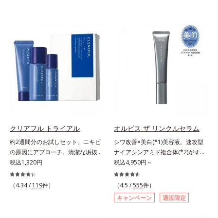
クリアフル トライアル
オルビス ザ リンクルセラム
約2週間分のお試しセット。ニキビ
シワ改善×美白(*1)美容液。速攻型
の原因にアプローチ。清潔な垢抜け
ナイアシンアミド複合体(*2)がすば
肌(*1)へ。「ニキビをくり返してし
税込1,320円
やく浸透(*3)。ピンと、パッと。大
税込4,950円～
まう」「毛穴目立ちが気になる」
人の肌にハリ感を。シワ改善×美白
「マスク生活であごや口まわりのニ
(*1)美容液。ポーラ化成 研究所の独
（4.34 /
119
件）
（4.5 /
555
件）
キビが気になる」というお悩みに。
自研究で見出した、速攻型ナイアシ
キャンペーン
通販限定
くり返しニキビの根本原因「肌のバ
ンアミド複合体(*2)と浸透サポート
リア機能の低下」と、肌悩み「毛穴
成分(*4)を配合。シワ改善・美白の