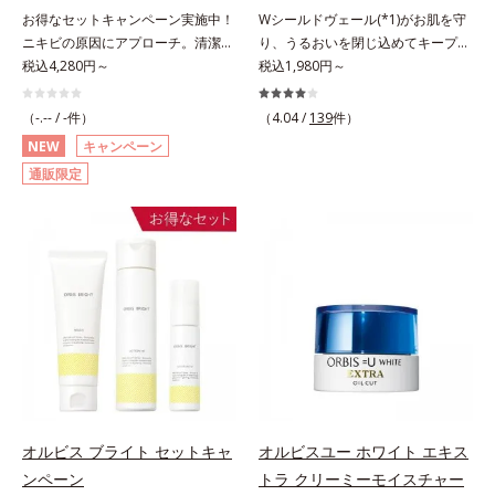
のない、みずみずしいやわ肌を実現
が浸透してから成分を放出する特殊
お得なセットキャンペーン実施中！
Wシールドヴェール(*1)がお肌を守
します。 * 糖化する前の古くなった
技術によって、高い浸透力(*2)と安
ニキビの原因にアプローチ。清潔な
り、うるおいを閉じ込めてキープす
角層をふき取り、やわらかい肌を保
定性を実現。毛穴の目立ちをしっか
垢抜け肌(*1)へ。「ニキビをくり返
税込4,280円～
る美白(*2)保湿液。業界初(*3)知見
税込1,980円～
つこと。
りケア(*3)して、ゆらぎやすいニキ
してしまう」「毛穴目立ち(*2)が気
「メラニンの第三のルート」である
ビ肌を、みずみずしい清潔な垢抜け
になる」「マスク生活であごや口ま
「横のひろがり」に着目して、全方
（-.-- / -件）
肌(*4)へと導きます。たっぷりの保
（4.04 /
139
件）
わりのニキビが気になる」というお
位から透明肌(*4)を目指すブライト
湿成分で低刺激。敏感肌の方にもお
NEW
キャンペーン
悩みに。くり返しニキビの根本原因
ニングケア(*5)シリーズです。受け
使いいただけます(*5)。*1 テトラ2-
通販限定
「肌のバリア機能の低下」と、肌悩
てしまった紫外線ダメージをきっか
ヘキシルデカン酸アスコルビル、天
み「毛穴の目立ち」の両方にWでア
けに、肌深く(*6)では「メラニンに
然ビタミンE、イノシット、フィチ
プローチする、薬用ニキビ対策スキ
じみ(*7)」が発現。シミやそばかす
ン酸、ユズセラミド、スフィンゴ糖
ンケアシリーズです。5種の和漢植
という「点」だけでなく、透明感の
脂質*2 角層内*3 うるおいによりキ
物由来成分とコラーゲンが肌をいた
なさなどの「面」での透明感を阻害
メを整えて毛穴を目立たなくする*4
わりながらうるおいを与え、バリア
する原因を引き起こしていることが
洗浄による汚れの除去*5 すべての
機能を維持。ニキビができにくい肌
わかりました。そこでオルビス ブ
方に皮膚刺激がおきないというわけ
を目指します。さらにビタミンC誘
ライト シリーズは「メラニンにじ
ではありません※敏感肌対象パッチ
導体(*3)と5種の整肌成分(*4)から成
み」に着目して「高圧処理ビタミン
テスト済（すべての人に皮膚刺激が
る「ナノVCショットカプセル(*5)」
C(*8)」を採用。肌奥(*6)まで浸透
おきないというわけではありませ
を配合。カプセルが浸透(*6)してか
し、シミやソバカスの原因となるメ
ん）※弱酸性
ら成分を放出する特殊技術によっ
ラニンの生成を食い止めます。また
オルビス ブライト セットキャ
オルビスユー ホワイト エキス
て、高い浸透力(*6)と安定性を実
オルビス独自成分の「ブライトVC
ンペーン
トラ クリーミーモイスチャー
現。毛穴の目立ちをしっかりケア
コンプレックス(*9)」が、透明感を