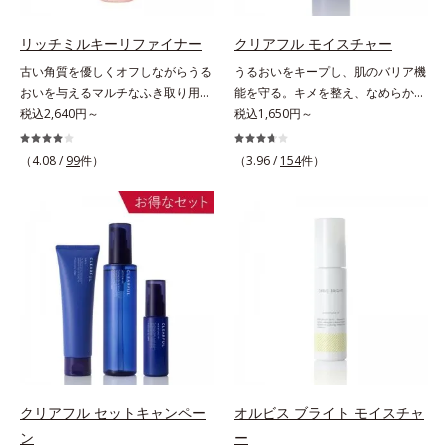
おいを逃しやすい男性肌に着目し、
調にゆらがない肌を叶えます。そし
アイテム同士をなじみやすくする
て、独自研究に基づいたアプローチ
リッチミルキーリファイナー
クリアフル モイスチャー
「うるおいコネクト設計」を採用。
成分「MCアクティベーター
古い角質を優しくオフしながらうる
うるおいをキープし、肌のバリア機
8アイテム分の機能を3ステップに集
(*5)」。肌のうるおいを引き出し・
おいを与えるマルチなふき取り用美
能を守る。キメを整え、なめらかな
約し、よりシンプルなお手入れで、
高めて、ハリ感あふれる肌へと導き
容液。ごわつき、黄ぐすみなど、さ
税込2,640円～
肌にするニキビ対策保湿液。「ニキ
税込1,650円～
ハリ・ツヤのある好印象な清潔透明
ます。うるおいに満ちたゆらがない
まざまな年齢肌悩みに関わる角層の
ビをくり返してしまう」「毛穴目立
肌(*1)へ導きます。*1 うるおいによ
肌をご体感いただくために設計され
糖化。角層が糖化する前に(*)やさし
ちが気になる」「マスク生活であご
（4.08 /
99
件）
（3.96 /
154
件）
る透明感のある肌*2 男性の顔画像
た3ステップで、いつも力強く美し
くほぐしてオフし、リッチなうるお
や口まわりのニキビが気になる」と
を用いた印象評価において、基準画
くあり続けるあなたを応援します。
いを届ける、欲張りな大人のための
いうお悩みに。くり返しニキビの根
像に対して、頬全体に輝度分布がな
*1 肌にうるおいが満ち、維持され
角質ケアです。古くなった角層をオ
本原因「肌のバリア機能の低下」
だらかな光（ツヤ）があると、爽や
ている状態*2 年齢に応じたお手入
イル成分が優しくほぐしてからふき
と、肌悩み「毛穴の目立ち」の両方
かさ印象が高く評価されたこと*3
れのこと*3 デクスパンテノール
取り、美容保湿成分のリッチメドウ
にWでアプローチする、薬用ニキビ
2022年12月22日時点で、科学文献
W*4 2022年5月 Mintel社データベ
スイートとユズセラミドがうるおい
対策スキンケアシリーズです。5種
データベースPubMed及びGoogle
ース及び先行技術調査による当社調
を届けると、くもりのないクリアな
の和漢植物由来成分とコラーゲンが
scholarにより国内化粧品業界にお
べ*5 オトギリソウエキス配合＝肌
肌に。さらにうるおいをキャッチし
肌をいたわりながらうるおいを与
いて該当文献がないことを確認（ポ
にうるおいを与え、うるおいに満ち
て蓄える水性ヴェールを肌の上に形
え、バリア機能を維持。ニキビがで
ーラ化成研究所調べ）
たハリツヤ肌へ導く保湿成分
成することで、次に使う化粧水のな
きにくい肌を目指します。さらにビ
じみがアップします。週に2～3回、
タミンC誘導体をはじめとした5種
洗顔後にまろやかな感触のミルクで
の整肌成分(*1)から成る「ナノVCシ
クリアフル セットキャンペー
オルビス ブライト モイスチャ
やさしくふき取るだけで、ごわつき
ョットカプセル」を配合。カプセル
ン
ー