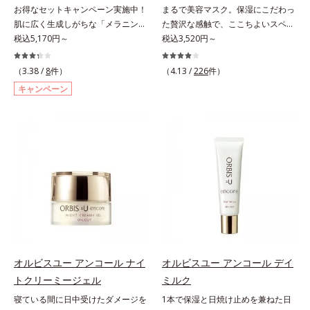
(*7)して、ゆらぎやすいニキビ肌
阻害する原因(*10)にアプローチし
お得なセットキャンペーン実施中！
まるで美容マスク。保湿にこだわっ
を、みずみずしい清潔な垢抜け肌
ます。さらに肌表面のなめらかさや
肌に広く生成しがちな「メラニンに
た贅沢な感触で、ここちよいスペシ
(*1)へと導きます。たっぷりの保湿
みずみずしさをサポートするため
じみ(*1)」の原因をブロック(*2)！
税込5,170円～
ャルケアを。若々しく透明感のある
税込3,520円～
成分で低刺激。敏感肌の方にもお使
に、肌荒れ防止有効成分と速効性と
澄み渡る輝き透明肌(*3)へ。業界初
美肌を構成する要素と、年齢肌(*1)
いいただけます(*8)。L＝さっぱり
持続性、2種の保湿成分も配合し、
(*4)知見「メラニンの第三のルー
のメラニン生成にアプローチして、
（3.38 /
8
件）
（4.13 /
226
件）
タイプ（ニキビのできやすい肌・超
透明感を包括的にサポート。全方位
ト」である「横のひろがり」に着目
明るくなめらかな肌へ導くスキンケ
キャンペーン
脂性肌～普通肌）M＝しっとりタイ
ケアのアプローチによって、肌本来
して、全方位から透明肌を目指すブ
アシリーズです。「オルビスユー」
プ（ニキビのできやすい肌・普通肌
の輝きを生かして澄み渡る、輝き透
ライトニングケア(*5)シリーズで
の理論を応用し、全方位的に肌の底
～乾性肌）*1 洗浄による汚れの除
明肌を叶えます。L＝さっぱりタイ
す。受けてしまった紫外線ダメージ
上げを図ります。さらに、シミと年
去*2 キメの乱れによる*3 テトラ2-
プ（脂性肌～普通肌）M＝しっとり
をきっかけに、肌深く(*6)では「メ
齢の関係に着目。点在するシミだけ
ヘキシルデカン酸アスコルビル配合
タイプ（普通肌～乾性肌）*1 γ－グ
ラニンにじみ(*1)」が発現。シミや
でなく、メラニンが蓄積しがちな年
＝整肌成分*4 天然ビタミンE、イノ
ルタミン酸ポリペプチド、２－メタ
ソバカスという「点」だけでなく、
齢肌の“メラニンメタボ(*2)”にアプ
シット、フィチン酸、ユズセラミ
クリロイルオキシエチルホスホリル
透明感のなさなどの「面」での透明
ローチして、澄みわたる美肌を目指
ド、スフィンゴ糖脂質*5 テトラ2-
コリン・メタクリル酸ブチル共重合
感を阻害する原因を引き起こしてい
します。*1 年齢を重ねた肌*2 メラ
ヘキシルデカン酸アスコルビル、天
体液*2 メラニンの生成を抑え、シ
ることがわかりました。そこでオル
ニンが過剰に生成する状態*3 メラ
然ビタミンE、イノシット、フィチ
ミ・ソバカスを防ぐ*3 日本化粧品
ビス ブライト シリーズは「メラニ
ニンの生成を抑え、シミ・ソバカス
ン酸、ユズセラミド、スフィンゴ糖
業界で初めてメラニンの第三のルー
ンにじみ」に着目して「高圧処理ビ
を防ぐ*4 コラーゲン・トリペプチ
脂質配合＝肌をなめらかに整える整
トに着目し、日本放射線影響学会第
タミンC(*7)」を採用。肌奥(*6)まで
ド Ｆ
オルビスユー アンコール ナイ
オルビスユー アンコール デイ
肌成分*6 角層まで*7 うるおいによ
53回大会で2010年10月に初めて発
浸透し、シミやソバカスの原因とな
トクリーミージェル
ミルク
りキメを整えて毛穴を目立たなくす
表したこと*4 うるおいにより透明
るメラニンの生成を食い止めます。
る*8 すべての方に皮膚刺激がおき
感のある肌*5 うるおいによる*6 メ
寝ている間に日中受けたダメージを
1本で保湿と日焼け止めを兼ねた日
またオルビス独自成分の「ブライト