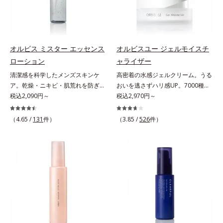
「オルビスアンバー ヴァイタルト
肌悩みに応え、“未来”を見据えて好
内スキンケアシリーズの保湿力*3
ミ・ソバカスを防ぐ美白有効成分を
リートメントクリーム」は、1品
印象の鍵となるハリ・ツヤへもアプ
年齢に応じたお手入れのこと*4 う
組み合わせた複合成分*4 グリチル
で、化粧水、クリーム、シワ改善・
ローチする進化を遂げました。うる
るおいによる*5 乾燥、ハリ・ツヤ
リチン酸2K各商品の詳しい情報は商
美白(*1)美容液、乳液・保湿液、ネ
おいを逃しやすい男性肌に着目し、
のなさ*6 乾燥による*7 保湿成分*8
品ページをご覧ください。・
ッククリーム(*3)、パックの6役を
アイテム同士をなじみやすくする
ロニセラカエルレア果汁、ノバラエ
BEAUTY夏祭りは、こちら
オルビス ミスター エッセンス
オルビスユー ジェルモイスチ
担い、複合的にアプローチ。Wナイ
「うるおいコネクト設計」を採用。
キス配合＝うるおいを与えハリと透
ローション
ャライザー
アシン(*4)によるシワ改善・シミ予
8アイテム分の機能を3ステップに集
明感に満ちた肌へ導く保湿成分*9
清潔感を科学したメンズスキンケ
高密着の水感ジェルクリーム。うる
防に加え、複合成分コラーゲンコン
約し、よりシンプルなお手入れで、
メマツヨイグサ抽出液、スイカズラ
ア。乾燥・ニキビ・肌荒れを防ぎハ
おいを逃さずハリ感UP。7000種を
プレックスSPが肌のハリを徹底サポ
ハリ・ツヤのある好印象な清潔透明
エキス配合＝角層のすみずみまで水
リ・ツヤのある、好印象な清潔透明
税込2,090円～
超える成分から厳選し、「うるおい
税込2,970円～
ート。肌なじみのよいクリーム構造
肌(*1)へ導きます。*1 うるおいによ
分・油分を保ち、ハリ・ツヤを与え
肌(*1)へ。オルビス ミスターは、男
の質(*1)」に着目した初期エイジン
で角層まで保湿成分が浸透し、うる
る透明感のある肌*2 男性の顔画像
る保湿成分*10 気持ちのこと各商品
性の清潔感、爽やかさ、若々しさの
グケア(*2)シリーズオルビスユーは
おいをギュッと閉じ込めます。洗顔
（4.65 /
131
件）
を用いた印象評価において、基準画
（3.85 /
526
件）
の詳しい情報は商品ページをご覧く
印象を科学的に検証し、ポジティブ
肌本来のうるおいやバリア機能にア
の後、これ1品だけでマルチにケ
像に対して、頬全体に輝度分布がな
ださい。・BEAUTY夏祭りは、こち
な光（＝ツヤ）が男性の印象に重要
プローチする初期エイジングケアシ
ア。うるおいのベールで守られた、
だらかな光（ツヤ）があると、爽や
ら
であること(*2)を業界で初めて発見
リーズです。「うるおいの質」に着
ハリ感のあるなめらかな肌を叶えま
かさ印象が高く評価されたこと*3
(*3)。ニキビ・肌荒れ予防有効成分
目し、肌荒れを予防しながらうるお
す。*1 メラニンの生成を抑え、シ
2022年12月22日時点で、科学文献
と保湿成分を新たに配合。これまで
いに満ちた美しい肌へと導きます。
ミ・ソバカスを防ぐ*2 肌にハリを
データベースPubMed及びGoogle
の乾燥・テカリへのケアはそのまま
ポーラ・オルビスグループ独自の肌
与え若々しい印象*3 首のうるおい
scholarにより国内化粧品業界にお
に、肌荒れ・ニキビ予防など“今”の
荒れ防止有効成分として、「DF-パ
ケアとして*4 ナイアシンアミド
いて該当文献がないことを確認（ポ
肌悩みに応え、“未来”を見据えて好
ンテノール(*3)」を国内唯一(*4)、
ーラ化成研究所調べ）
印象の鍵となるハリ・ツヤへもアプ
高濃度で配合。角層のバリア機能に
ローチする進化を遂げました。うる
アプローチして肌荒れを防ぎ、肌不