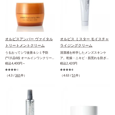
ない状態である「ハリのなさ」や、
ッと密着。水ハリ膜が肌のうるおい
＝乱れた角層にうるおいを与え、肌
ミ・ソバカスを防ぐ（ウォッシュを
くすみ(*6)などが現れている状態で
をキープしながら、やわらかさをア
荒れを防ぐ保湿成分*5 ウォッシュ
除く）*2 オルビス内スキンケアシ
ある「透明感のなさ」が現れること
ップ。美白(*1)と保湿の両方にアプ
を除くLM＝さっぱり高保湿タイプ
リーズの保湿力*3 年齢に応じたお
で大人の肌印象に大きな影響を与え
ローチする「トラネキサム酸-
（脂性肌～普通肌）RM＝しっとり
手入れのこと*4 うるおいによる
ていることが分かりました。そこで
SG(*3)」、肌荒れや日焼けによる肌
高保湿タイプ（普通肌～超乾性肌）
*5 乾燥、ハリ・ツヤのなさ*6
オルビスユー ドットシリーズは美
のほてりを予防する「グリチルリチ
乾燥による*7 保湿成分*8 ロニ
容成分(*7)として「G.D.F.アクティ
ン酸ジカリウム(*4)」など、たっぷ
セラカエルレア果汁、ノバラエキス
オルビスアンバー ヴァイタル
オルビス ミスター モイスチャ
ベーター(*8)」を配合。そして、従
りの保湿成分が浸透しやすい肌環境
配合＝うるおいを与えハリと透明感
トリートメントクリーム
ライジングクリーム
来から配合している美白有効成分
を叶えます。はじめはピタッと密着
に満ちた肌へ導く保湿成分*9 メマ
うるおってシワ改善＆シミ予防
清潔感を科学したメンズスキンケ
「トラネキサム酸」を配合しまし
するテクスチャーは、肌になじむご
ツヨイグサ抽出液、スイカズラエキ
(*1)1品6役 オールインワンクリー
ア。乾燥・ニキビ・肌荒れを防ぎハ
た。さらに、シリーズ共通の美容成
とにもっちり質感に、最後はなめら
ス配合＝角層のすみずみまで水分・
ム。オルビスアンバーは、いつも⾃
税込4,400円～
リ・ツヤのある、好印象な清潔透明
税込2,420円
分(*7)「GLルートブースター(*9)」
かな水膜へと3変化。普段の保湿液
油分を保ち、ハリ・ツヤを与える保
然体で美しくありたいと願う⼤⼈世
肌(*1)へ。オルビスミスターは、男
を配合することで、肌のふっくら感
をこのジェルにおきかえて塗って眠
湿成分*10 気持ちのこと
代に寄り添うブランドです。年齢印
性の清潔感、爽やかさ、若々しさの
や透明感を叶えます。美白ケアしな
るだけで、うるおいながらもベタつ
（4.3 /
361
件）
（4.63 /
51
件）
象研究に基づいた肌サイエンスで、
印象を科学的に検証し、ポジティブ
がら多角的なエイジングケアが叶う
かず、透明感のあるうるぷる肌へと
複合的なお悩みにアプローチ。大人
な光（＝ツヤ）が男性の印象に重要
シリーズに。3ステップで上向き
リカバリーします。*1 メラニンの
世代の肌に向き合い、手軽なお手入
であること(*2)を業界で初めて発見
(*10)のハリと透明感を。効果的な
生成を抑え、シミ・ソバカスを防ぐ
れで賢いケアを。ライフスタイルに
(*3)。ニキビ・肌荒れ予防有効成分
シナジー設計で、あなたのエイジン
*2 美白（メラニンの生成を抑え、
なじむ、若々しい印象(*2)作りのサ
と保湿成分を新たに配合。これまで
グケアを応援します。*1 メラニン
シミ・ソバカスを防ぐ）と保湿のこ
ポートをします。オルビスアンバー
の乾燥・テカリへのケアはそのまま
の生成を抑え、シミ・ソバカスを防
と*3 明るく澄んだ肌を目指す保湿
ヴァイタルトリートメントクリーム
に、肌荒れ・ニキビ予防など“今”の
ぐ（ウォッシュ除く）*2 オルビス
成分と、メラニンの生成を抑え、シ