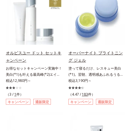
敏感スランプの原因にアプローチす
ことの根本原因に着目。加齢ととも
洗浄による汚れの除去*2 テトラ2-
アリン酸デカグリセリル（基剤）*5
る持続型トリプルアミノ酸(*4)を配
に現れる年齢サインについて研究を
ヘキシルデカン酸アスコルビル、天
角層の範囲内における自社従来品処
合。もともと体内にあるアミノ酸は
進めたところ、弾力感のない状態で
然ビタミンE、イノシット、フィチ
方との比較*6 ドクダミエキス、シ
異物として排出されにくく、肌にと
ある「ハリのなさ」や、くすみ(*6)
ン酸、ユズセラミド、スフィンゴ糖
クロヘキサンジカルボン酸ビスエト
どまってうるおいを蓄えてくれま
などが現れている状態である「透明
脂質*3 角層内*4 うるおいによりキ
キシジグリコール（保湿）＜使用量
す。刺激を受けやすくなった角層を
感のなさ」が、大人の肌印象に大き
メを整えて毛穴を目立たなくする*5
目安＞パール1粒程度＜ご使用ステ
うるおいで満たし、脱・敏感肌を目
な影響を与えていることがわかりま
すべての方に皮膚刺激がおきないと
ップ＞洗顔料 ⇒ 化粧水 ⇒ ザ リン
指します。無油分・無着色・無香
した。そこでオルビスユー ドット
いうわけではありません※敏感肌対
クルセラム ⇒ 保湿液＜1商品あたり
料・アルコールフリー・界面活性剤
シリーズは美容成分(*7)として
象パッチテスト済（すべての人に皮
の使用回数＞通常サイズ：約90回
オルビスユー ドット セットキ
オーバーナイト ブライトニン
不使用(*5)・パラベンフリー、6つ
「G.D.F.アクティベーター(*8)」を
膚刺激がおきないというわけではあ
（1.5ヵ月程度）ラージサイズ：約
ャンペーン
グ ジェル
のフリー処方で徹底的に肌に寄り添
配合。そして、従来から配合してい
りません）※弱酸性（ローション・
180回（3ヵ月程度）各商品の詳し
お得なセットキャンペーン実施中！
塗って寝るだけ、レスキュー美白
います。*1 乾燥と敏感をくり返す
る美白(*1)有効成分「トラネキサム
モイスチャーのみ）アレルギーテス
い情報は商品ページをご覧くださ
美白(*1)も叶える最高峰(*2)エイジ
(*1)。翌朝、透明感あふれるうるぷ
こと*2 敏感肌対象連用テスト済
酸」を配合しました。さらに、シリ
ト済＝全ての方にアレルギーが起こ
い。・BEAUTY夏祭りは、こちら
ングケア(*3)。ハリも透明感(*4)も
税込12,980円～
る肌を叶える、お守り涼感ジェルパ
税込3,190円～
（すべての方のお肌に合うというこ
ーズ共通の美容成分「GLルートブ
らないということではありません。
結果主義。年齢サイン(*5)の因子に
ック。紫外線を浴びた日の夜は、ひ
とではありません）*3 乾燥して敏
ースター(*9)」を配合することで、
ノンコメドジェニックテスト済＝す
着目した肌科学エイジングケア(*3)
んやり気持ちいいジェルでお肌をレ
感に感じやすい状態のこと*4 発酵
肌のふっくら感や透明感を叶えま
べての人にコメド（ニキビのもと）
（3 /
1
件）
（4.47 /
183
件）
シリーズ。オルビスユー ドットシ
スキュー！ メラニンの産生指令が
アミノ酸（ポリグルタミン酸）配合
す。美白ケアしながら多角的なエイ
ができないというわけではありませ
キャンペーン
通販限定
キャンペーン
通販限定
リーズは、年齢による肌悩み一つ一
活発になる夜の肌環境に着目して、
＝乾燥を防ぎ、うるおいに満ちた肌
ジングケアが叶うシリーズに。3ス
ん。
つを対処するのではなく、肌で起き
塗って眠るだけの簡単ケアで“潤白
へ導く保湿成分、植物由来アミノ酸
テップで上向き(*10)のハリと透明
ていることの根本原因に着目。加齢
(*2)ツヤ肌”へと整える夜用ジェルパ
（エルゴチオネイン）配合＝肌を整
感を。効果的なシナジー設計で、あ
とともに現れる年齢サイン(*5)につ
ックです。ぷるぷるジェルを肌にの
え、すこやかに保つ保湿成分、微生
なたのエイジングケアを応援しま
いて研究を進めたところ、弾力感の
せると、シートマスクのようにピタ
物由来アミノ酸（エクトイン）配合
す。*1 メラニンの生成を抑え、シ