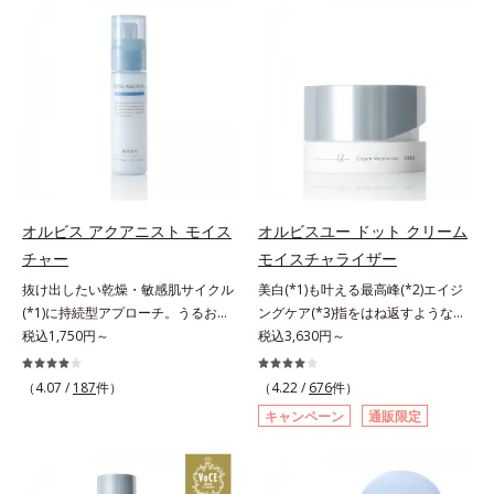
の目立ち」の両方にWでアプローチ
有効成分「ナイアシンアミド」の浸
する、薬用ニキビ対策スキンケアシ
透スピードがアップ(*5)し、浸透し
リーズです。5種の和漢植物由来成
にくい大人肌の深く(*3)まで素早く
分とコラーゲンが肌をいたわりなが
届けます。真皮のコラーゲン産生を
らうるおいを与え、バリア機能を維
促進し、年齢とともに刻まれる深い
持。ニキビができにくい肌を目指し
悩みのシワを改善しながら、過剰な
ます。さらにビタミンC誘導体をは
メラニン生成を防ぎ未来のシミ・ソ
じめとした5種の整肌成分(*2)から
バカスを予防します。さらに独自研
成る「ナノVCショットカプセル」
究に基づいた浸透型ハリ保湿成分
を配合。カプセルが浸透してから成
(*6)で大人肌にハリ感をプラス。す
オルビス アクアニスト モイス
オルビスユー ドット クリーム
分を放出する特殊技術によって、高
るっと伸び広がるテクスチャー
チャー
モイスチャライザー
い浸透力(*3)と安定性を実現。毛穴
で、"顔全体にご使用いただける設
抜け出したい乾燥・敏感肌サイクル
美白(*1)も叶える最高峰(*2)エイジ
の目立ちをしっかりケア(*4)して、
計"。見えているシワはもちろん、
(*1)に持続型アプローチ。うるおい
ングケア(*3)指をはね返すような弾
ゆらぎやすいニキビ肌を、みずみず
自分では気づきにくい死角のシワの
を追求した敏感肌用保湿スキンケア
税込1,750円～
力感が宿るハリ感 濃密フィットク
税込3,630円～
しい清潔な垢抜け肌(*1)へと導きま
改善にも効果を発揮します。*1 メ
(*2)。うるおいを逃し、刺激を受け
リーム。ハリも透明感(*4)も結果主
す。たっぷりの保湿成分で低刺激。
ラニンの生成を抑え、シミ・ソバカ
やすい角層の“乾燥敏感スランプ
義。年齢サイン(*5)の因子に着目し
敏感肌の方にもお使いいただけます
スを防ぐ*2 ナイアシンアミド（有
（4.07 /
187
件）
（4.22 /
676
件）
(*3)”に悩む敏感な肌へ。創業時から
た肌科学エイジングケア(*3)シリー
(*5)。L＝さっぱりタイプ（ニキビ
効成分）、水添大豆リン脂質、フィ
キャンペーン
通販限定
のうるおい研究により完成した、待
ズ。オルビスユー ドットシリーズ
のできやすい肌・超脂性肌～普通
トステロール、水（基剤）、
望の敏感肌用保湿スキンケアライン
は、年齢による肌悩み一つ一つを対
肌）M＝しっとりタイプ（ニキビの
BG（保湿）*3 角層まで*4 K石けん
「オルビス アクアニスト」。乾燥
処するのではなく、肌で起きている
できやすい肌・普通肌～乾性肌）*1
素地、ホホバアルコール、トリステ