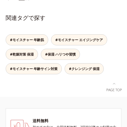
す。塗っても塗っても乾いてしまう
保湿成分
HSP含有酵母エキス＝保湿成分*5
酸 2-グルコシド、パウダルコ樹皮エ
肌へセラミドを届けるため、セラミ
紫外線や乾燥など
キス、油溶性甘草エキス（2）*9 乾
ドを極小のナノサイズにカプセル化
関連タグで探す
燥など
しました。内包した3大保湿成分＝
ローヤルゼリーエキス・浸透型コラ
ーゲン(*2)・エラスチン(*3)ととも
に浸透(*4)し、うるおいに満ちた状
#モイスチャー 年齢肌
#モイスチャー エイジングケア
態が続く肌へ整えます。さらに年齢
肌がうるおいとともに失ってしまう
#乾燥対策 保湿
#保湿 ハリつや習慣
ハリ・弾力に、モイストエンリッチ
コンプレックス(*5）がアプロー
チ。ベタつかずみずみずしい使いご
#モイスチャー 年齢サイン対策
#クレンジング 保湿
こちでこわばった肌を解きほぐし、
柔らかくもっちりしたクリームなら
ではの極上肌へ導きます。*1 年齢
に応じたお手入れ*2 加水分解コラ
ーゲン*3 加水分解エラスチン*4 角
層内*5 アルテアエキス＝肌にうる
おいと柔らかさを与える保湿成分
送料無料