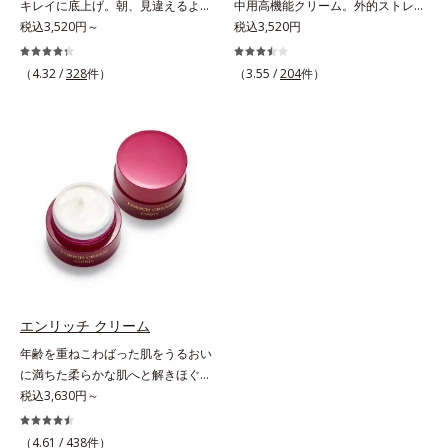
ないというわけではありません※敏
ラノサイトまで*7 シミ・ソバカス
キレイに底上げ。朝、見違えるよう
中用高機能クリーム。外的ストレス
VCコンプレックス(*8)」が、透明感
感肌対象パッチテスト済（すべての
が肌表面にあらわれること*8 L-ア
なハリ感に。諦めかけていたハリ不
税込3,520円～
(*5)から肌を徹底ガード。諦めかけ
税込3,520円
を阻害する原因(*9)にアプローチし
人に皮膚刺激がおきないというわけ
スコルビン酸 2-グルコシド*9 L-ア
足、うるおい低下に先端科学ケア
ていたハリ不足、うるおい低下に先
ます。さらに肌表面のなめらかさや
ではありません）※弱酸性（ローシ
スコルビン酸 2-グルコシド、パウダ
(*1)でアプローチするエイジングケ
端科学ケア(*1)でアプローチするエ
みずみずしさをサポートするため
（4.32 /
328
件）
（3.55 /
204
件）
ョン・モイスチャーのみ）
ルコ樹皮エキス、油溶性甘草エキス
ア(*2)シリーズ。弾むような若々し
イジングケア(*2)シリーズ。弾むよ
に、肌荒れ防止有効成分と速効性と
(2)*10 乾燥など
い肌を目指します。D.N.A.(*3) ヒビ
うな若々しい肌を目指します。
持続性、2種の保湿成分も配合し、
スエキスとHSP（ヒートショックプ
D.N.A.(*3) ヒビスエキスとHSP（ヒ
透明感を包括的にサポート。全方位
ロテイン）(*4)の合わせ技で、目
ートショックプロテイン）(*4)の合
ケアのアプローチによって、肌本来
元、フェイスラインなど、年齢を重
わせ技で、目元、フェイスラインな
の輝きを生かして澄み渡る、輝き透
ねるにつれハリ不足、うるおい低下
ど、年齢を重ねるにつれハリ不足、
明肌を叶えます。L＝さっぱりタイ
を感じやすい部位に働きかけ、ハリ
うるおい低下を感じやすい部位に働
プ（脂性肌～普通肌）M＝しっとり
感のある肌へ導きます。さらに、水
きかけ、ハリ感のある肌へ導きま
タイプ（普通肌～乾性肌）*1 シ
でも油でもない第3の成分、even
す。さらに、水でも油でもない第3
ミ・ソバカスが肌表面にあらわれる
wateroil（イーブンワテロイル）を
の成分、even wateroil（イーブン
こと*2 メラニンの生成を抑え、シ
配合することにより、水でも油でも
ワテロイル）を配合することによ
ミ・ソバカスを防ぐ*3 うるおいに
実現できなかった、“濃密なうるお
り、水でも油でも実現できなかっ
よる透明感のある肌*4 日本化粧品
エンリッチ クリーム
い感”と“ベタつかない”、相反する2
た、“濃密なうるおい感”と“ベタつか
業界で初めてメラニンの第三のルー
年齢を重ねこわばった肌をうるおい
つの感触の両立に成功。ごわつく年
ない”、相反する2つの感触の両立に
トに着目し、日本放射線影響学会第
に満ちた柔らかな肌へと解きほぐ
齢肌を柔肌に整え、未体験の肌感触
成功。ごわつく年齢肌を柔肌に整
53回大会で2010年10月に初めて発
す。セラミド配合保湿クリーム。う
税込3,630円～
を叶えます。*1 保湿*2 年齢に応じ
え、未体験の肌感触を叶えます。*1
表したこと*5 うるおいによる*6 メ
るおい続く柔らかな肌へ整える、エ
たお手入れ *3 D.N.A.＝Daily New
保湿*2 年齢に応じたお手入れ *3
ラノサイトまで*7 L-アスコルビン
イジングケア(*1)保湿クリームで
（4.61 /
438
件）
Approach*4 HSP含有酵母エキス＝
D.N.A.＝Daily New Approach*4
酸 2-グルコシド*8 L-アスコルビン