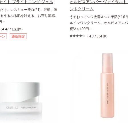
ナイト ブライトニング ジェル
オルビスアンバー ヴァイタルト
従来品処方との比較*6 ドクダミエキ
クトイン）配合＝乱れた角層にうるお
ントクリーム
だけ、レスキュー美白(*1)。翌朝、透
ヘキサンジカルボン酸ビスエトキシジ
肌荒れを防ぐ保湿成分*5 ウォッシュ
るうるぷる肌を叶える、お守り涼感ジ
うるおってシワ改善＆シミ予防(*1)1品
（保湿）＜使用量目安＞パール1粒程
さっぱり高保湿タイプ（脂性肌～普通
。紫外線を浴びた日の夜は、ひんやり
0円～
ルインワンクリーム。オルビスアンバ
ステップ＞洗顔料 ⇒ 化粧水 ⇒ ザ リ
しっとり高保湿タイプ（普通肌～超乾
ジェルでお肌をレスキュー！ メラニ
も⾃然体で美しくありたいと願う⼤⼈
税込4,400円～
ム ⇒ 保湿液＜1商品あたりの使用回
（4.47 /
183
件）
令が活発になる夜の肌環境に着目し
添うブランドです。年齢印象研究に基
イズ：約90回（1.5ヵ月程度）ラージ
（4.3 /
361
件）
ーン
通販限定
眠るだけの簡単ケアで“潤白(*2)ツヤ
イエンスで、複合的なお悩みにアプロ
180回（3ヵ月程度）各商品の詳しい
える夜用ジェルパックです。ぷるぷる
世代の肌に向き合い、手軽なお手入れ
ページをご覧ください。・BEAUTY夏
にのせると、シートマスクのようにピ
を。ライフスタイルになじむ、若々しい
ちら
。水ハリ膜が肌のうるおいをキープし
作りのサポートをします。オルビスア
わらかさをアップ。美白(*1)と保湿の
ァイタルトリートメントクリーム「オ
ローチする「トラネキサム酸-
バー ヴァイタルトリートメントクリ
)」、肌荒れや日焼けによる肌のほてりを予
品で、化粧水、クリーム、シワ改善・美
リチルリチン酸ジカリウム(*4)」な
容液、乳液・保湿液、ネッククリーム(
りの保湿成分が浸透しやすい肌環境を
クの6役を担い、複合的にアプローチ
はじめはピタッと密着するテクスチャ
シン(*4)によるシワ改善・シミ予防
なじむごとにもっちり質感に、最後は
成分コラーゲンコンプレックスSPが
水膜へと3変化。普段の保湿液をこの
徹底サポート。肌なじみのよいクリー
きかえて塗って眠るだけで、うるおい
層まで保湿成分が浸透し、うるおいを
タつかず、透明感のあるうるぷる肌へ
じ込めます。洗顔の後、これ1品だけ
ーします。*1 メラニンの生成を抑
ケア。うるおいのベールで守られた、