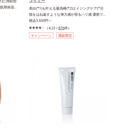
ライザー
1)に持続型
肌用保湿ス
美白(*1)も叶える最高峰(*2)エイジングケア(*3)
激を受けやす
指をはね返すような弾力感が宿るハリ感 濃密フ
悩む敏感な肌
ィットクリーム。ハリも透明感(*4)も結果主義。
税込3,630円～
完成した、
年齢サイン(*5)の因子に着目した肌科学エイジン
（4.22 /
676
件）
「オルビス
グケア(*3)シリーズ。オルビスユー ドットシリー
キャンペーン
通販限定
原因にアプ
ズは、年齢による肌悩み一つ一つを対処するので
4)を配合。
はなく、肌で起きていることの根本原因に着目。
して排出さ
加齢とともに現れる年齢サインについて研究を進
蓄えてくれ
めたところ、弾力感のない状態である「ハリのな
うるおいで
さ」や、くすみ(*6)などが現れている状態である
油分・無着
「透明感のなさ」が、大人の肌印象に大きな影響
活性剤不使
を与えていることがわかりました。そこでオルビ
ー処方で徹
スユー ドットシリーズは美容成分(*7)として
敏感をくり
「G.D.F.アクティベーター(*8)」を配合。そし
（すべての
て、従来から配合している美白(*1)有効成分「ト
せん）*3
ラネキサム酸」を配合しました。さらに、シリー
4 発酵ア
ズ共通の美容成分「GLルートブースター(*9)」を
燥を防ぎ、
配合することで、肌のふっくら感や透明感を叶え
植物由来ア
ます。美白ケアしながら多角的なエイジングケア
を整え、す
が叶うシリーズに。3ステップで上向き(*10)のハ
ミノ酸（エ