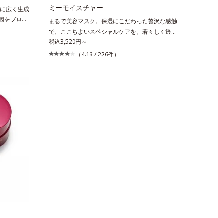
イノシット、フィチン酸、ユズセラミド、スフィ
ミーモイスチャー
に広く生成
ンゴ糖脂質*2 角層内*3 うるおいによりキメを整
原因をブロッ
まるで美容マスク。保湿にこだわった贅沢な感触
えて毛穴を目立たなくする*4 洗浄による汚れの
界初(*4)
で、ここちよいスペシャルケアを。若々しく透明
除去*5 すべての方に皮膚刺激がおきないという
る「横のひ
感のある美肌を構成する要素と、年齢肌(*1)のメ
税込3,520円～
わけではありません※敏感肌対象パッチテスト済
肌を目指す
ラニン生成にアプローチして、明るくなめらかな
（4.13 /
226
件）
（すべての人に皮膚刺激がおきないというわけで
す。受けてし
肌へ導くスキンケアシリーズです。「オルビスユ
はありません）※弱酸性
深く(*6)
ー」の理論を応用し、全方位的に肌の底上げを図
。シミやソバ
ります。さらに、シミと年齢の関係に着目。点在
のなさなど
するシミだけでなく、メラニンが蓄積しがちな年
引き起こし
齢肌の“メラニンメタボ(*2)”にアプローチして、
ルビス ブ
澄みわたる美肌を目指します。*1 年齢を重ねた
」に着目し
肌*2 メラニンが過剰に生成する状態*3 メラニン
肌奥(*6)
の生成を抑え、シミ・ソバカスを防ぐ*4 コラー
なるメラニ
ゲン・トリペプチド Ｆ
ス独自成分
」が、透明感
ます。さらに
サポートす
性と持続
を包括的に
よって、肌