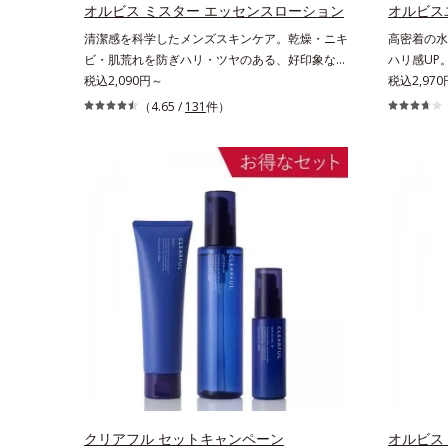
を。効果的なシナジー設計で、あなたのエイジン
え、シミ・
オルビス ミスター エッセンスローション
オルビス
グケアを応援します。*1 メラニンの生成を抑
生成を抑え
清潔感を科学したメンズスキンケア。乾燥・ニキ
高密着の水
え、シミ・ソバカスを防ぐ（ウォッシュ除く）
と*3 明
ビ・肌荒れを防ぎハリ・ツヤのある、好印象な清
ハリ感UP
*2 オルビス内スキンケアシリーズの保湿力*3 年
ニンの生成
潔透明肌(*1)へ。オルビス ミスターは、男性の清
税込2,090円～
「うるおい
税込2,97
齢に応じたお手入れのこと*4 うるおいによる*5
効成分を組
潔感、爽やかさ、若々しさの印象を科学的に検証
ケア(*2
（4.65 /
131
件）
乾燥、ハリ・ツヤのなさ*6 乾燥による*7 保湿成
ン酸2K各
し、ポジティブな光（＝ツヤ）が男性の印象に重
いやバリア
分*8 ロニセラカエルレア果汁、ノバラエキス配
ください。
要であること(*2)を業界で初めて発見(*3)。ニキ
ケアシリー
合＝うるおいを与えハリと透明感に満ちた肌へ導
ビ・肌荒れ予防有効成分と保湿成分を新たに配
肌荒れを予
く保湿成分*9 メマツヨイグサ抽出液、スイカズ
合。これまでの乾燥・テカリへのケアはそのまま
へと導きま
ラエキス配合＝角層のすみずみまで水分・油分を
に、肌荒れ・ニキビ予防など“今”の肌悩みに応
肌荒れ防止
保ち、ハリ・ツヤを与える保湿成分*10 気持ちの
え、“未来”を見据えて好印象の鍵となるハリ・ツ
(*3)」を
こと各商品の詳しい情報は商品ページをご覧くだ
ヤへもアプローチする進化を遂げました。うるお
リア機能に
さい。・BEAUTY夏祭りは、こちら
いを逃しやすい男性肌に着目し、アイテム同士を
にゆらがな
なじみやすくする「うるおいコネクト設計」を採
基づいたア
用。8アイテム分の機能を3ステップに集約し、
(*5)」
よりシンプルなお手入れで、ハリ・ツヤのある好
感あふれる
印象な清潔透明肌(*1)へ導きます。*1 うるおい
らがない肌
による透明感のある肌*2 男性の顔画像を用いた
ステップで
印象評価において、基準画像に対して、頬全体に
たを応援し
輝度分布がなだらかな光（ツヤ）があると、爽や
持されてい
かさ印象が高く評価されたこと*3 2022年12月
クリアフル セットキャンペーン
こと*3 
オルビス