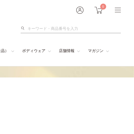
0
検
索
食品）
ボディウェア
店舗情報
マガジン