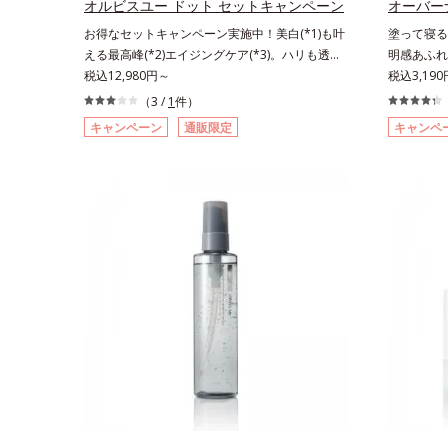
オルビスユー ドット セットキャンペーン
オーバー
カン酸アスコルビル、天然ビタミンE、イノシッ
おける自社
お得なセットキャンペーン実施中！美白(*1)も叶
塗って寝る
ト、フィチン酸、ユズセラミド、スフィンゴ糖脂
ス、シクロ
える最高峰(*2)エイジングケア(*3)。ハリも透明
明感あふれ
質*3 角層内*4 うるおいによりキメを整えて毛穴
グリコール
感(*4)も結果主義。年齢サイン(*5)の因子に着目
税込12,980円～
ェルパック
税込3,19
を目立たなくする*5 すべての方に皮膚刺激がお
度＜ご使用
した肌科学エイジングケア(*3)シリーズ。オルビ
気持ちいい
きないというわけではありません※敏感肌対象パ
（3 /
1
件）
ンクルセラ
スユー ドットシリーズは、年齢による肌悩み一
ンの産生指
ッチテスト済（すべての人に皮膚刺激がおきない
数＞通常サ
キャンペーン
通販限定
キャンペ
つ一つを対処するのではなく、肌で起きているこ
て、塗って
というわけではありません）※弱酸性（ローショ
サイズ：約
との根本原因に着目。加齢とともに現れる年齢サ
肌”へと整
ン・モイスチャーのみ）アレルギーテスト済＝全
情報は商品
イン(*5)について研究を進めたところ、弾力感の
ジェルを肌
ての方にアレルギーが起こらないということでは
祭りは、こ
ない状態である「ハリのなさ」や、くすみ(*6)な
タッと密着
ありません。ノンコメドジェニックテスト済＝す
どが現れている状態である「透明感のなさ」が現
ながら、や
べての人にコメド（ニキビのもと）ができないと
れることで大人の肌印象に大きな影響を与えてい
両方にアプ
いうわけではありません。
ることが分かりました。そこでオルビスユー ド
SG(*3
ットシリーズは美容成分(*7)として「G.D.F.アク
防する「グ
ティベーター(*8)」を配合。そして、従来から配
ど、たっぷ
合している美白有効成分「トラネキサム酸」を配
叶えます。
合しました。さらに、シリーズ共通の美容成分
ーは、肌に
(*7)「GLルートブースター(*9)」を配合すること
なめらかな
で、肌のふっくら感や透明感を叶えます。美白ケ
ジェルにお
アしながら多角的なエイジングケアが叶うシリー
ながらもベ
ズに。3ステップで上向き(*10)のハリと透明感
とリカバリ