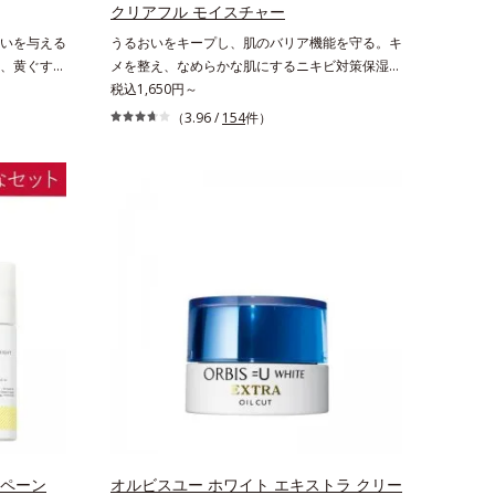
ラニンの生
かさ印象が高く評価されたこと*3 2022年12月
クリアフル モイスチャー
 肌にハリ
22日時点で、科学文献データベースPubMed及
いを与える
うるおいをキープし、肌のバリア機能を守る。キ
いケアとし
びGoogle scholarにより国内化粧品業界におい
、黄ぐすみ
メを整え、なめらかな肌にするニキビ対策保湿
て該当文献がないことを確認（ポーラ化成研究所
角層の糖
液。「ニキビをくり返してしまう」「毛穴目立ち
税込1,650円～
調べ）
ほぐしてオ
が気になる」「マスク生活であごや口まわりのニ
（3.96 /
154
件）
張りな大人
キビが気になる」というお悩みに。くり返しニキ
層をオイル
ビの根本原因「肌のバリア機能の低下」と、肌悩
美容保湿成
み「毛穴の目立ち」の両方にWでアプローチす
ミドがうる
る、薬用ニキビ対策スキンケアシリーズです。5
な肌に。さ
種の和漢植物由来成分とコラーゲンが肌をいたわ
性ヴェール
りながらうるおいを与え、バリア機能を維持。ニ
化粧水のな
キビができにくい肌を目指します。さらにビタミ
洗顔後にま
ンC誘導体をはじめとした5種の整肌成分(*1)から
取るだけ
成る「ナノVCショットカプセル」を配合。カプ
わ肌を実現
セルが浸透してから成分を放出する特殊技術によ
角層をふき
って、高い浸透力(*2)と安定性を実現。毛穴の目
立ちをしっかりケア(*3)して、ゆらぎやすいニキ
ビ肌を、みずみずしい清潔な垢抜け肌(*4)へと導
きます。たっぷりの保湿成分で低刺激。敏感肌の
方にもお使いいただけます(*5)。*1 テトラ2-ヘ
ンペーン
キシルデカン酸アスコルビル、天然ビタミンE、
オルビスユー ホワイト エキストラ クリー