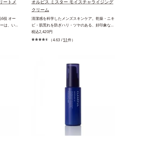
リと透明感を。効果的なシナジー設計で、あなた
リートメ
オルビス ミスター モイスチャライジング
いを与え、
のエイジングケアを応援します。*1 メラニン
クリーム
を除くLM＝
の生成を抑え、シミ・ソバカスを防ぐ（ウォッシ
6役 オー
清潔感を科学したメンズスキンケア。乾燥・ニキ
肌）RM＝
ュを除く）*2 オルビス内スキンケアシリーズ
ーは、いつ
ビ・肌荒れを防ぎハリ・ツヤのある、好印象な清
性肌）
の保湿力*3 年齢に応じたお手入れのこと*4
世代に寄り
潔透明肌(*1)へ。オルビスミスターは、男性の清
税込2,420円
うるおいによる*5 乾燥、ハリ・ツヤのなさ
づいた肌サ
潔感、爽やかさ、若々しさの印象を科学的に検証
*6 乾燥による*7 保湿成分*8 ロニセラカエ
（4.63 /
51
件）
ーチ。大人
し、ポジティブな光（＝ツヤ）が男性の印象に重
ルレア果汁、ノバラエキス配合＝うるおいを与え
で賢いケア
要であること(*2)を業界で初めて発見(*3)。ニキ
ハリと透明感に満ちた肌へ導く保湿成分*9 メ
印象(*2)
ビ・肌荒れ予防有効成分と保湿成分を新たに配
マツヨイグサ抽出液、スイカズラエキス配合＝角
ンバー ヴ
合。これまでの乾燥・テカリへのケアはそのまま
層のすみずみまで水分・油分を保ち、ハリ・ツヤ
ルビスアン
に、肌荒れ・ニキビ予防など“今”の肌悩みに応
を与える保湿成分*10 気持ちのこと
ーム」は、1
え、“未来”を見据えて好印象の鍵となるハリ・ツ
白(*1)美
ヤへもアプローチする進化を遂げました。うるお
*3)、パッ
いを逃しやすい男性肌に着目し、アイテム同士を
。Wナイア
なじみやすくする「うるおいコネクト設計」を採
に加え、複合
用。8アイテム分の機能を3ステップに集約し、
肌のハリを
よりシンプルなお手入れで、ハリ・ツヤのある好
ム構造で角
印象な清潔透明肌(*1)へ導きます。*1 うるおい
ギュッと閉
による透明感のある肌*2 男性の顔画像を用いた
でマルチに
印象評価において、基準画像に対して、頬全体に
ハリ感のあ
輝度分布がなだらかな光（ツヤ）があると、爽や