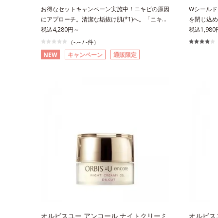
22日時点で、科学文献データベースPubMed及
Minte
お得なセットキャンペーン実施中！ニキビの原因
Wシールド
びGoogle scholarにより国内化粧品業界におい
社調べ*5
にアプローチ。清潔な垢抜け肌(*1)へ。「ニキビ
を閉じ込め
て該当文献がないことを確認（ポーラ化成研究所
おいを与え
をくり返してしまう」「毛穴目立ち(*2)が気にな
税込4,280円～
(*3)知
税込1,98
調べ）
保湿成分
る」「マスク生活であごや口まわりのニキビが気
のひろがり
（-.-- / -件）
になる」というお悩みに。くり返しニキビの根本
を目指すブ
NEW
キャンペーン
通販限定
原因「肌のバリア機能の低下」と、肌悩み「毛穴
受けてしま
の目立ち」の両方にWでアプローチする、薬用ニ
深く(*6)
キビ対策スキンケアシリーズです。5種の和漢植
ミやそばか
物由来成分とコラーゲンが肌をいたわりながらう
なさなどの
るおいを与え、バリア機能を維持。ニキビができ
き起こして
にくい肌を目指します。さらにビタミンC誘導体
ビス ブラ
(*3)と5種の整肌成分(*4)から成る「ナノVCショ
着目して「
ットカプセル(*5)」を配合。カプセルが浸透(*6)
奥(*6)
してから成分を放出する特殊技術によって、高い
メラニンの
浸透力(*6)と安定性を実現。毛穴の目立ちをしっ
自成分の「
かりケア(*7)して、ゆらぎやすいニキビ肌を、み
透明感を阻
ずみずしい清潔な垢抜け肌(*1)へと導きます。た
す。さらに
っぷりの保湿成分で低刺激。敏感肌の方にもお使
サポートす
いいただけます(*8)。L＝さっぱりタイプ（ニキ
性と持続性
ビのできやすい肌・超脂性肌～普通肌）M＝しっ
包括的にサ
とりタイプ（ニキビのできやすい肌・普通肌～乾
って、肌本
オルビスユー アンコール ナイトクリーミ
オルビス