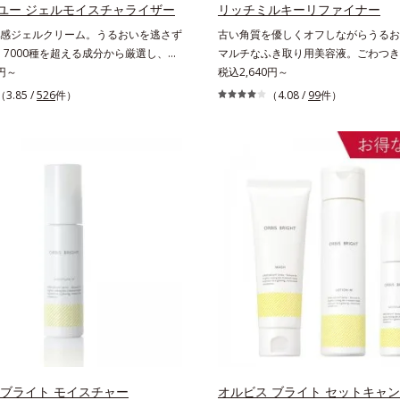
ソバカスを防ぐ*2 美白（メラニンの
ユー ジェルモイスチャライザー
るなめらかな肌を叶えます。*1 メ
リッチミルキーリファイナー
、シミ・ソバカスを防ぐ）と保湿のこ
成を抑え、シミ・ソバカスを防ぐ*2
感ジェルクリーム。うるおいを逃さず
古い角質を優しくオフしながらうるお
るく澄んだ肌を目指す保湿成分と、メラ
を与え若々しい印象*3 首のうるお
。7000種を超える成分から厳選し、
マルチなふき取り用美容液。ごわつき
を抑え、シミ・ソバカスを防ぐ美白有
て*4 ナイアシンアミド
の質(*1)」に着目した初期エイジング
0円～
など、さまざまな年齢肌悩みに関わる
税込2,640円～
み合わせた複合成分*4 グリチルリチ
)シリーズオルビスユーは肌本来のうるお
化。角層が糖化する前に(*)やさしく
（3.85 /
526
件）
（4.08 /
99
件）
商品の詳しい情報は商品ページをご覧
機能にアプローチする初期エイジング
フし、リッチなうるおいを届ける、欲
・BEAUTY夏祭りは、こちら
ズです。「うるおいの質」に着目し、
のための角質ケアです。古くなった角
防しながらうるおいに満ちた美しい肌
成分が優しくほぐしてからふき取り、
す。ポーラ・オルビスグループ独自の
分のリッチメドウスイートとユズセラ
有効成分として、「DF-パンテノール
おいを届けると、くもりのないクリア
国内唯一(*4)、高濃度で配合。角層のバ
らにうるおいをキャッチして蓄える水
アプローチして肌荒れを防ぎ、肌不調
を肌の上に形成することで、次に使う
い肌を叶えます。そして、独自研究に
じみがアップします。週に2～3回、
プローチ成分「MCアクティベーター
ろやかな感触のミルクでやさしくふき
。肌のうるおいを引き出し・高めて、ハリ
で、ごわつきのない、みずみずしいや
肌へと導きます。うるおいに満ちたゆ
します。 * 糖化する前の古くなった
をご体感いただくために設計された3
取り、やわらかい肌を保つこと。
、いつも力強く美しくあり続けるあな
ます。*1 肌にうるおいが満ち、維
る状態*2 年齢に応じたお手入れの
デクスパンテノールW*4 2022年5月
 ブライト モイスチャー
オルビス ブライト セットキャ