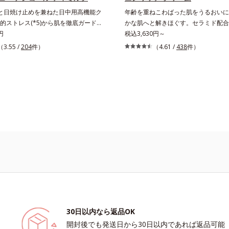
ます。L＝さっぱりタイプ（脂性肌～
本来の輝きを生かして澄み渡る、輝き
と日焼け止めを兼ねた日中用高機能ク
年齢を重ねこわばった肌をうるおいに
＝しっとりタイプ（普通肌～乾性肌）
えます。L＝さっぱりタイプ（脂性肌
的ストレス(*5)から肌を徹底ガード。
かな肌へと解きほぐす。セラミド配合
グルタミン酸ポリペプチド、２－メタクリ
M＝しっとりタイプ（普通肌～乾性肌）
いたハリ不足、うるおい低下に先端科
円
ム。うるおい続く柔らかな肌へ整える
税込3,630円～
シエチルホスホリルコリン・メタクリ
ミ・ソバカスが肌表面にあらわれること
)でアプローチするエイジングケア(*2)
グケア(*1)保湿クリームです。塗っ
（3.55 /
204
件）
（4.61 /
438
件）
共重合体液*2 メラニンの生成を抑
ニンの生成を抑え、シミ・ソバカスを防
弾むような若々しい肌を目指します。
乾いてしまう肌へセラミドを届けるた
ソバカスを防ぐ*3 日本化粧品業界で
るおいによる透明感のある肌*4 日本
(*3) ヒビスエキスとHSP（ヒートショック
ドを極小のナノサイズにカプセル化し
ニンの第三のルートに着目し、日本放
で初めてメラニンの第三のルートに着
）(*4)の合わせ技で、目元、フェイス
包した3大保湿成分＝ローヤルゼリー
会第53回大会で2010年10月に初めて
放射線影響学会第53回大会で2010年
、年齢を重ねるにつれハリ不足、うる
透型コラーゲン(*2)・エラスチン(*3
と*4 うるおいにより透明感のある肌
て発表したこと*5 うるおいによる*6
感じやすい部位に働きかけ、ハリ感の
透(*4)し、うるおいに満ちた状態が
いによる*6 メラノサイトまで*7 シ
トまで*7 L-アスコルビン酸 2-グルコシ
きます。さらに、水でも油でもない第
ます。さらに年齢肌がうるおいととも
スが肌表面にあらわれること*8 L-ア
スコルビン酸 2-グルコシド、パウダ
ven wateroil（イーブンワテロイル）
まうハリ・弾力に、モイストエンリッ
 2-グルコシド*9 L-アスコルビン酸
キス、油溶性甘草エキス（2）*9 乾
ことにより、水でも油でも実現できな
ックス(*5）がアプローチ。ベタつか
シド、パウダルコ樹皮エキス、油溶性甘
濃密なうるおい感”と“ベタつかない”、
しい使いごこちでこわばった肌を解き
)*10 乾燥など
つの感触の両立に成功。ごわつく年齢
らかくもっちりしたクリームならでは
整え、未体験の肌感触を叶えます。
導きます。*1 年齢に応じたお手入れ*
 年齢に応じたお手入れ *3 D.N.A.＝
コラーゲン*3 加水分解エラスチン*4 
ew Approach*4 HSP含有酵母エキス＝保
アルテアエキス＝肌にうるおいと柔ら
 紫外線や乾燥など
る保湿成分
30日以内なら返品OK
開封後でも発送日から30日以内であれば返品可能