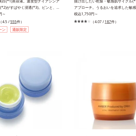
美白(*1)美容液。速攻型ナイアシンア
抜け出したい乾燥・敏感肌サイクル(*
*2)がすばやく浸透(*3)。ピンと、パ
アプローチ。うるおいを追求した敏感
の肌にハリ感を。シワ改善×美白(*1)
0円～
キンケア(*2)。うるおいを逃し、刺
税込1,750円～
ーラ化成 研究所の独自研究で見出し
い角層の“乾燥敏感スランプ(*3)”に
（4.5 /
555
件）
（4.07 /
187
件）
ナイアシンアミド複合体(*2)と浸透サ
へ。創業時からのうるおい研究により
ーン
通販限定
(*4)を配合。シワ改善・美白の有効成
待望の敏感肌用保湿スキンケアライン
シンアミド」の浸透スピードがアップ
アクアニスト」。乾燥敏感スランプの
浸透しにくい大人肌の深く(*3)まで素早
ローチする持続型トリプルアミノ酸(*
。真皮のコラーゲン産生を促進し、年
もともと体内にあるアミノ酸は異物と
刻まれる深い悩みのシワを改善しなが
れにくく、肌にとどまってうるおいを
メラニン生成を防ぎ未来のシミ・ソバ
ます。刺激を受けやすくなった角層を
します。さらに独自研究に基づいた浸
満たし、脱・敏感肌を目指します。無
湿成分(*6)で大人肌にハリ感をプラ
色・無香料・アルコールフリー・界面
と伸び広がるテクスチャーで、"顔全
用(*5)・パラベンフリー、6つのフリ
いただける設計"。見えているシワは
底的に肌に寄り添います。*1 乾燥と
自分では気づきにくい死角のシワの改
返すこと*2 敏感肌対象連用テスト済
を発揮します。*1 メラニンの生成を
方のお肌に合うということではありま
・ソバカスを防ぐ*2 ナイアシンアミ
乾燥して敏感に感じやすい状態のこと*
分）、水添大豆リン脂質、フィトステ
ミノ酸（ポリグルタミン酸）配合＝乾
（基剤）、BG（保湿）*3 角層まで*4
うるおいに満ちた肌へ導く保湿成分、
地、ホホバアルコール、トリステアリ
ミノ酸（エルゴチオネイン）配合＝肌
リセリル（基剤）*5 角層の範囲内に
こやかに保つ保湿成分、微生物由来ア