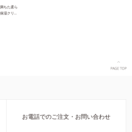
透明肌を叶
満ちた柔ら
～普通肌）
保湿クリー
*1 シ
、エイジン
*2 メラ
ても塗っても
ぐ*3 う
め、セラミ
化粧品業界
ました。内
目し、日本
エキス・浸
10月に初め
)とともに浸
 メラノサイ
続く肌へ整え
ド*8 L-ア
に失ってし
ルコ樹皮エ
チコンプレ
燥など
ずみずみず
ほぐし、柔
の極上肌へ
2 加水分解
角層内*5
かさを与え
お電話でのご注文・お問い合わせ