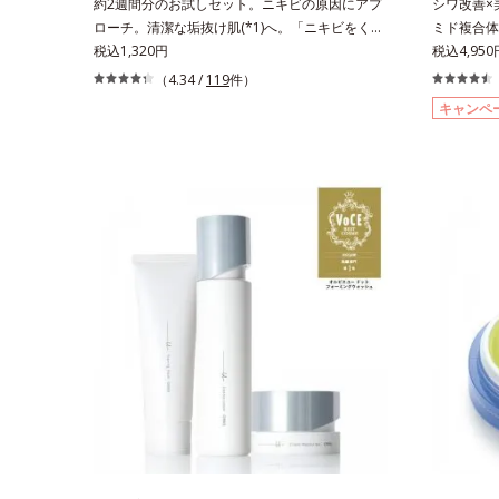
約2週間分のお試しセット。ニキビの原因にアプ
シワ改善×
ローチ。清潔な垢抜け肌(*1)へ。「ニキビをくり
ミド複合体(
返してしまう」「毛穴目立ちが気になる」「マス
税込1,320円
ッと。大人
税込4,95
ク生活であごや口まわりのニキビが気になる」と
美容液。ポ
（4.34 /
119
件）
いうお悩みに。くり返しニキビの根本原因「肌の
た、速攻型
キャンペ
バリア機能の低下」と、肌悩み「毛穴の目立ち」
ポート成分
の両方にWでアプローチする、薬用ニキビ対策ス
分「ナイア
キンケアシリーズです。5種の和漢植物由来成分
(*5)し、
とコラーゲンが肌をいたわりながらうるおいを与
く届けます
え、バリア機能を維持。ニキビができにくい肌を
齢とともに
目指します。さらにビタミンC誘導体をはじめと
ら、過剰な
した5種の整肌成分(*2)から成る「ナノVCショッ
カスを予防
トカプセル」を配合。カプセルが浸透してから成
透型ハリ保
分を放出する特殊技術によって、高い浸透力(*3)
ス。するっ
と安定性を実現。毛穴の目立ちをしっかりケア
体にご使用
(*4)して、ゆらぎやすいニキビ肌を、みずみずし
もちろん、
い清潔な垢抜け肌(*1)へと導きます。たっぷりの
善にも効果
保湿成分で低刺激。敏感肌の方にもお使いいただ
抑え、シミ
けます(*5)。L＝さっぱりタイプ（ニキビのでき
ド（有効成
やすい肌・超脂性肌～普通肌）M＝しっとりタイ
ロール、水
プ（ニキビのできやすい肌・普通肌～乾性肌）
K石けん素
*1 洗浄による汚れの除去*2 テトラ2-ヘキシルデ
ン酸デカグ