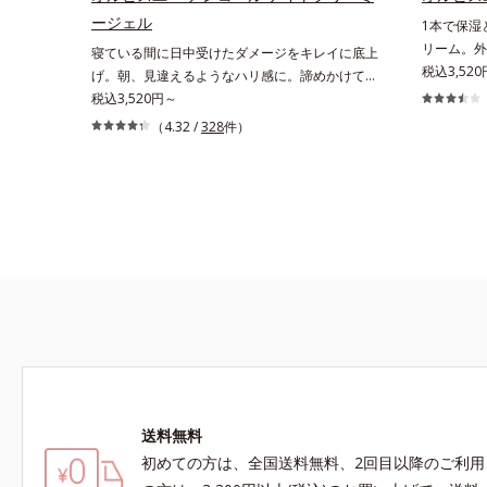
性肌）*1 洗浄による汚れの除去*2 キメの乱れに
明肌を叶え
ージェル
1本で保湿
よる*3 テトラ2-ヘキシルデカン酸アスコルビル
普通肌）M
リーム。外
寝ている間に日中受けたダメージをキレイに底上
配合＝整肌成分*4 天然ビタミンE、イノシット、
*1 γ－
諦めかけて
税込3,520
げ。朝、見違えるようなハリ感に。諦めかけてい
フィチン酸、ユズセラミド、スフィンゴ糖脂質
ロイルオキ
学ケア(*1
たハリ不足、うるおい低下に先端科学ケア(*1)で
税込3,520円～
*5 テトラ2-ヘキシルデカン酸アスコルビル、天
ル酸ブチル
シリーズ。
アプローチするエイジングケア(*2)シリーズ。弾
然ビタミンE、イノシット、フィチン酸、ユズセ
（4.32 /
328
件）
え、シミ・
D.N.A.
むような若々しい肌を目指します。D.N.A.(*3) ヒ
ラミド、スフィンゴ糖脂質配合＝肌をなめらかに
初めてメラ
プロテイン
ビスエキスとHSP（ヒートショックプロテイン）
整える整肌成分*6 角層まで*7 うるおいによりキ
射線影響学
ラインなど
(*4)の合わせ技で、目元、フェイスラインなど、
メを整えて毛穴を目立たなくする*8 すべての方
発表したこ
おい低下を
年齢を重ねるにつれハリ不足、うるおい低下を感
に皮膚刺激がおきないというわけではありません
*5 うるお
ある肌へ導
じやすい部位に働きかけ、ハリ感のある肌へ導き
※敏感肌対象パッチテスト済（すべての人に皮膚
ミ・ソバカ
3の成分、e
ます。さらに、水でも油でもない第3の成分、
刺激がおきないというわけではありません）※弱
スコルビン酸
を配合する
even wateroil（イーブンワテロイル）を配合す
酸性（ローション・モイスチャーのみ）
2-グルコ
かった、“
ることにより、水でも油でも実現できなかっ
草エキス(2
相反する2
た、“濃密なうるおい感”と“ベタつかない”、相反
肌を柔肌に
する2つの感触の両立に成功。ごわつく年齢肌を
*1 保湿*2
柔肌に整え、未体験の肌感触を叶えます。*1 保
Daily N
湿*2 年齢に応じたお手入れ *3 D.N.A.＝Daily
湿成分*5
New Approach*4 HSP含有酵母エキス＝保湿成
送料無料
分
初めての方は、全国送料無料、2回目以降のご利用