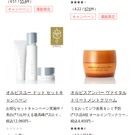
リーム。ハリも透明感(*4)も結果主
（4.51 /
554
件）
自研究で見出した、速攻型ナイアシ
義。年齢サイン(*5)の因子に着目し
（4.22 /
676
件）
キャンペーン
通販限定
ンアミド複合体(*2)と浸透サポート
た肌科学エイジングケア(*3)シリー
キャンペーン
通販限定
成分(*4)を配合。シワ改善・美白の
ズ。オルビスユー ドットシリーズ
有効成分「ナイアシンアミド」の浸
は、年齢による肌悩み一つ一つを対
透スピードがアップ(*5)し、浸透し
処するのではなく、肌で起きている
にくい大人肌の深く(*3)まで素早く
ことの根本原因に着目。加齢ととも
届けます。真皮のコラーゲン産生を
に現れる年齢サインについて研究を
促進し、年齢とともに刻まれる深い
進めたところ、弾力感のない状態で
悩みのシワを改善しながら、過剰な
ある「ハリのなさ」や、くすみ(*6)
メラニン生成を防ぎ未来のシミ・ソ
などが現れている状態である「透明
バカスを予防します。さらに独自研
感のなさ」が、大人の肌印象に大き
究に基づいた浸透型ハリ保湿成分
な影響を与えていることがわかりま
(*6)で大人肌にハリ感をプラス。す
した。そこでオルビスユー ドット
るっと伸び広がるテクスチャー
シリーズは美容成分(*7)として
オルビスユー ドット セットキ
オルビスアンバー ヴァイタル
で、"顔全体にご使用いただける設
「G.D.F.アクティベーター(*8)」を
ャンペーン
トリートメントクリーム
計"。見えているシワはもちろん、
配合。そして、従来から配合してい
自分では気づきにくい死角のシワの
お得なセットキャンペーン実施中！
うるおってシワ改善＆シミ予防
る美白(*1)有効成分「トラネキサム
改善にも効果を発揮します。*1 メ
美白(*1)も叶える最高峰(*2)エイジ
(*1)1品6役 オールインワンクリー
酸」を配合しました。さらに、シリ
ラニンの生成を抑え、シミ・ソバカ
ングケア(*3)。ハリも透明感(*4)も
税込12,980円～
ム。オルビスアンバーは、いつも⾃
税込4,400円～
ーズ共通の美容成分「GLルートブ
スを防ぐ*2 ナイアシンアミド（有
結果主義。年齢サイン(*5)の因子に
然体で美しくありたいと願う⼤⼈世
ースター(*9)」を配合することで、
効成分）、水添大豆リン脂質、フィ
着目した肌科学エイジングケア(*3)
代に寄り添うブランドです。年齢印
肌のふっくら感や透明感を叶えま