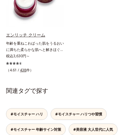
を感じやすい部位に働きかけ、ハリ
うるおい低下を感じやすい部位に働
感のある肌へ導きます。さらに、水
きかけ、ハリ感のある肌へ導きま
でも油でもない第3の成分、even
す。さらに、水でも油でもない第3
wateroil（イーブンワテロイル）を
の成分、even wateroil（イーブン
配合することにより、水でも油でも
ワテロイル）を配合することによ
実現できなかった、“濃密なうるお
り、水でも油でも実現できなかっ
エンリッチ クリーム
い感”と“ベタつかない”、相反する2
た、“濃密なうるおい感”と“ベタつか
年齢を重ねこわばった肌をうるおい
つの感触の両立に成功。ごわつく年
ない”、相反する2つの感触の両立に
に満ちた柔らかな肌へと解きほぐ
齢肌を柔肌に整え、未体験の肌感触
成功。ごわつく年齢肌を柔肌に整
す。セラミド配合保湿クリーム。う
税込3,630円～
を叶えます。*1 保湿*2 年齢に応じ
え、未体験の肌感触を叶えます。*1
るおい続く柔らかな肌へ整える、エ
たお手入れ *3 D.N.A.＝Daily New
保湿*2 年齢に応じたお手入れ *3
イジングケア(*1)保湿クリームで
（4.61 /
438
件）
Approach*4 HSP含有酵母エキス＝
D.N.A.＝Daily New Approach*4
す。塗っても塗っても乾いてしまう
保湿成分
HSP含有酵母エキス＝保湿成分*5
肌へセラミドを届けるため、セラミ
紫外線や乾燥など
ドを極小のナノサイズにカプセル化
関連タグで探す
しました。内包した3大保湿成分＝
ローヤルゼリーエキス・浸透型コラ
ーゲン(*2)・エラスチン(*3)ととも
に浸透(*4)し、うるおいに満ちた状
#モイスチャー ハリ
#モイスチャー ハリつや習慣
態が続く肌へ整えます。さらに年齢
肌がうるおいとともに失ってしまう
#モイスチャー 年齢サイン対策
#美容液 大人世代に人気
ハリ・弾力に、モイストエンリッチ