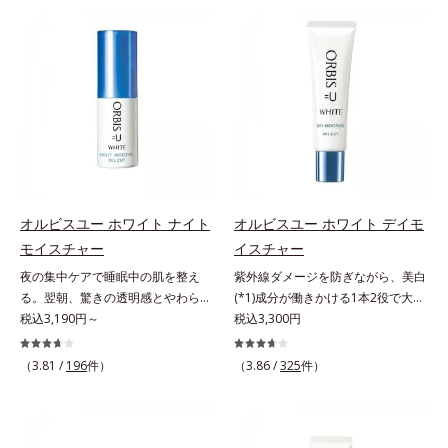
プローチする初期エイジングケアシ
アシリーズです。「オルビスユー」
シリーズに。3ステップで上向き
ハリ感のあるなめらかな肌を叶えま
リーズです。「うるおいの質」に着
の理論を応用し、全方位的に肌の底
(*10)のハリと透明感を。効果的な
す。*1 メラニンの生成を抑え、シ
目し、肌荒れを予防しながらうるお
上げを図ります。さらに、シミと年
シナジー設計で、あなたのエイジン
ミ・ソバカスを防ぐ*2 肌にハリを
いに満ちた美しい肌へと導きます。
齢の関係に着目。点在するシミだけ
グケアを応援します。*1 メラニン
与え若々しい印象*3 首のうるおい
ポーラ・オルビスグループ独自の肌
でなく、メラニンが蓄積しがちな年
の生成を抑え、シミ・ソバカスを防
ケアとして*4 ナイアシンアミド
荒れ防止有効成分として、「DF-パ
齢肌の“メラニンメタボ(*2)”にアプ
ぐ（ウォッシュ除く）*2 オルビス
ンテノール(*3)」を国内唯一(*4)、
ローチして、澄みわたる美肌を目指
内スキンケアシリーズの保湿力*3
高濃度で配合。角層のバリア機能に
します。*1 年齢を重ねた肌*2 メラ
年齢に応じたお手入れのこと*4 う
アプローチして肌荒れを防ぎ、肌不
ニンが過剰に生成する状態*3 メラ
るおいによる*5 乾燥、ハリ・ツヤ
調にゆらがない肌を叶えます。そし
ニンの生成を抑え、シミ・ソバカス
のなさ*6 乾燥による*7 保湿成分*8
て、独自研究に基づいたアプローチ
を防ぐ*4 コラーゲン・トリペプチ
ロニセラカエルレア果汁、ノバラエ
オルビスユー ホワイト ナイト
オルビスユー ホワイト デイモ
成分「MCアクティベーター
ド Ｆ
キス配合＝うるおいを与えハリと透
モイスチャー
イスチャー
(*5)」。肌のうるおいを引き出し・
明感に満ちた肌へ導く保湿成分*9
夜の集中ケアで睡眠中の肌を整え
紫外線ダメージを防ぎながら、美白
高めて、ハリ感あふれる肌へと導き
メマツヨイグサ抽出液、スイカズラ
る。翌朝、驚きの透明感とやわらか
(*1)成分が働きかける1本2役で大人
ます。うるおいに満ちたゆらがない
エキス配合＝角層のすみずみまで水
さを感じて。若々しく透明感のある
税込3,190円～
の肌を守りぬく。若々しく透明感の
税込3,300円
肌をご体感いただくために設計され
分・油分を保ち、ハリ・ツヤを与え
美肌を構成する要素と、年齢肌(*1)
ある美肌を構成する要素と、年齢肌
た3ステップで、いつも力強く美し
る保湿成分*10 気持ちのこと各商品
のメラニン生成にアプローチして、
(*2)のメラニン生成にアプローチし
くあり続けるあなたを応援します。
（3.81 /
196
件）
（3.86 /
325
件）
の詳しい情報は商品ページをご覧く
明るくなめらかな肌へ導くスキンケ
て、明るくなめらかな肌へ導くスキ
*1 肌にうるおいが満ち、維持され
ださい。・BEAUTY夏祭りは、こち
アシリーズです。「オルビスユー」
ンケアシリーズです。「オルビスユ
ている状態*2 年齢に応じたお手入
ら
の理論を応用し、全方位的に肌の底
ー」の理論を応用し、全方位的に肌
れのこと*3 デクスパンテノール
上げを図ります。さらに、シミと年
の底上げを図ります。さらに、シミ