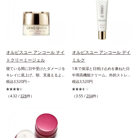
W*4 2022年5月 Mintel社データベ
齢の関係に着目。点在するシミだけ
と年齢の関係に着目。点在するシミ
ース及び先行技術調査による当社調
でなく、メラニンが蓄積しがちな年
だけでなく、メラニンが蓄積しがち
べ*5 オトギリソウエキス配合＝肌
齢肌の“メラニンメタボ(*2)”にアプ
な年齢肌の“メラニンメタボ(*3)”に
にうるおいを与え、うるおいに満ち
ローチして、澄みわたる美肌を目指
アプローチして、澄みわたる美肌を
たハリツヤ肌へ導く保湿成分
します。*1 年齢を重ねた肌*2 メラ
目指します。*1 メラニンの生成を
ニンが過剰に生成する状態
抑え、シミ・ソバカスを防ぐ*2 年
齢を重ねた肌*3 メラニンが過剰に
生成する状態
オルビスユー アンコール ナイ
オルビスユー アンコール デイ
トクリーミージェル
ミルク
寝ている間に日中受けたダメージを
1本で保湿と日焼け止めを兼ねた日
キレイに底上げ。朝、見違えるよう
中用高機能クリーム。外的ストレス
なハリ感に。諦めかけていたハリ不
税込3,520円～
(*5)から肌を徹底ガード。諦めかけ
税込3,520円
足、うるおい低下に先端科学ケア
ていたハリ不足、うるおい低下に先
(*1)でアプローチするエイジングケ
端科学ケア(*1)でアプローチするエ
（4.32 /
328
件）
（3.55 /
204
件）
ア(*2)シリーズ。弾むような若々し
イジングケア(*2)シリーズ。弾むよ
い肌を目指します。D.N.A.(*3) ヒビ
うな若々しい肌を目指します。
スエキスとHSP（ヒートショックプ
D.N.A.(*3) ヒビスエキスとHSP（ヒ
ロテイン）(*4)の合わせ技で、目
ートショックプロテイン）(*4)の合
元、フェイスラインなど、年齢を重
わせ技で、目元、フェイスラインな
ねるにつれハリ不足、うるおい低下
ど、年齢を重ねるにつれハリ不足、