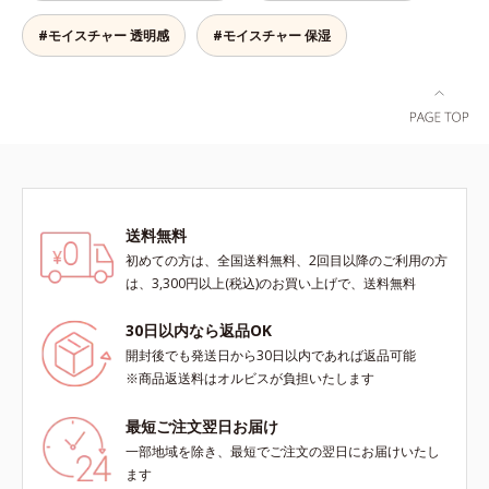
コンプレックス(*5）がアプロー
チ。ベタつかずみずみずしい使いご
#モイスチャー 透明感
#モイスチャー 保湿
こちでこわばった肌を解きほぐし、
柔らかくもっちりしたクリームなら
ではの極上肌へ導きます。*1 年齢
に応じたお手入れ*2 加水分解コラ
ーゲン*3 加水分解エラスチン*4 角
層内*5 アルテアエキス＝肌にうる
おいと柔らかさを与える保湿成分
送料無料
初めての方は、全国送料無料、2回目以降のご利用の方
は、3,300円以上(税込)のお買い上げで、送料無料
30日以内なら返品OK
開封後でも発送日から30日以内であれば返品可能
※商品返送料はオルビスが負担いたします
最短ご注文翌日お届け
一部地域を除き、最短でご注文の翌日にお届けいたし
ます