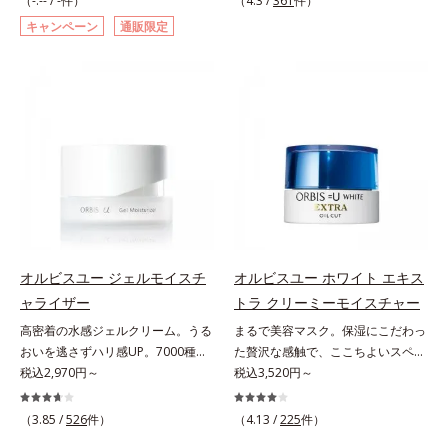
（-.-- / -件）
（4.3 /
361
件）
トステロール、水（基剤）、
シリーズ。オルビスユー ドットシ
象研究に基づいた肌サイエンスで、
す。美白ケアしながら多角的なエイ
キャンペーン
通販限定
BG（保湿）*3 角層まで*4 K石けん
リーズは、年齢による肌悩み一つ一
複合的なお悩みにアプローチ。大人
ジングケアが叶うシリーズに。3ス
素地、ホホバアルコール、トリステ
つを対処するのではなく、肌で起き
世代の肌に向き合い、手軽なお手入
テップで上向き(*10)のハリと透明
アリン酸デカグリセリル（基剤）*5
ていることの根本原因に着目。加齢
れで賢いケアを。ライフスタイルに
感を。効果的なシナジー設計で、あ
角層の範囲内における自社従来品処
とともに現れる年齢サイン(*5)につ
なじむ、若々しい印象(*2)作りのサ
なたのエイジングケアを応援しま
方との比較*6 ドクダミエキス、シ
いて研究を進めたところ、弾力感の
ポートをします。オルビスアンバー
す。*1 メラニンの生成を抑え、シ
クロヘキサンジカルボン酸ビスエト
ない状態である「ハリのなさ」や、
ヴァイタルトリートメントクリーム
ミ・ソバカスを防ぐ（ウォッシュを
キシジグリコール（保湿）＜使用量
くすみ(*6)などが現れている状態で
「オルビスアンバー ヴァイタルト
除く）*2 オルビス内スキンケアシ
目安＞パール1粒程度＜ご使用ステ
ある「透明感のなさ」が現れること
リートメントクリーム」は、1品
リーズの保湿力*3 年齢に応じたお
ップ＞洗顔料 ⇒ 化粧水 ⇒ ザ リン
で大人の肌印象に大きな影響を与え
で、化粧水、クリーム、シワ改善・
手入れのこと*4 うるおいによる
クルセラム ⇒ 保湿液＜1商品あたり
ていることが分かりました。そこで
美白(*1)美容液、乳液・保湿液、ネ
*5 乾燥、ハリ・ツヤのなさ*6
の使用回数＞通常サイズ：約90回
オルビスユー ドットシリーズは美
ッククリーム(*3)、パックの6役を
乾燥による*7 保湿成分*8 ロニ
（1.5ヵ月程度）ラージサイズ：約
容成分(*7)として「G.D.F.アクティ
担い、複合的にアプローチ。Wナイ
セラカエルレア果汁、ノバラエキス
オルビスユー ジェルモイスチ
オルビスユー ホワイト エキス
180回（3ヵ月程度）各商品の詳し
ベーター(*8)」を配合。そして、従
アシン(*4)によるシワ改善・シミ予
配合＝うるおいを与えハリと透明感
ャライザー
トラ クリーミーモイスチャー
い情報は商品ページをご覧くださ
来から配合している美白有効成分
防に加え、複合成分コラーゲンコン
に満ちた肌へ導く保湿成分*9 メマ
い。・BEAUTY夏祭りは、こちら
高密着の水感ジェルクリーム。うる
まるで美容マスク。保湿にこだわっ
「トラネキサム酸」を配合しまし
プレックスSPが肌のハリを徹底サポ
ツヨイグサ抽出液、スイカズラエキ
おいを逃さずハリ感UP。7000種を
た贅沢な感触で、ここちよいスペシ
た。さらに、シリーズ共通の美容成
ート。肌なじみのよいクリーム構造
ス配合＝角層のすみずみまで水分・
超える成分から厳選し、「うるおい
税込2,970円～
ャルケアを。若々しく透明感のある
税込3,520円～
分(*7)「GLルートブースター(*9)」
で角層まで保湿成分が浸透し、うる
油分を保ち、ハリ・ツヤを与える保
の質(*1)」に着目した初期エイジン
美肌を構成する要素と、年齢肌(*1)
を配合することで、肌のふっくら感
おいをギュッと閉じ込めます。洗顔
湿成分*10 気持ちのこと
グケア(*2)シリーズオルビスユーは
のメラニン生成にアプローチして、
や透明感を叶えます。美白ケアしな
の後、これ1品だけでマルチにケ
（3.85 /
526
件）
（4.13 /
225
件）
肌本来のうるおいやバリア機能にア
明るくなめらかな肌へ導くスキンケ
がら多角的なエイジングケアが叶う
ア。うるおいのベールで守られた、