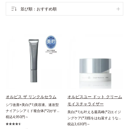
並び順
おすすめ順
オルビス ザ リンクルセラム
オルビスユー ドット クリーム
モイスチャライザー
シワ改善×美白(*1)美容液。速攻型
ナイアシンアミド複合体(*2)がすば
美白(*1)も叶える最高峰(*2)エイジ
やく浸透(*3)。ピンと、パッと。大
税込4,950円～
ングケア(*3)指をはね返すような弾
人の肌にハリ感を。シワ改善×美白
力感が宿るハリ感 濃密フィットク
税込3,630円～
(*1)美容液。ポーラ化成 研究所の独