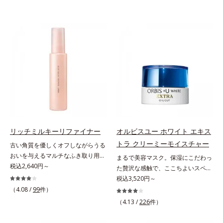
リッチミルキーリファイナー
オルビスユー ホワイト エキス
トラ クリーミーモイスチャー
古い角質を優しくオフしながらうる
おいを与えるマルチなふき取り用美
まるで美容マスク。保湿にこだわっ
容液。ごわつき、黄ぐすみなど、さ
税込2,640円～
た贅沢な感触で、ここちよいスペシ
まざまな年齢肌悩みに関わる角層の
ャルケアを。若々しく透明感のある
税込3,520円～
糖化。角層が糖化する前に(*)やさし
美肌を構成する要素と、年齢肌(*1)
（4.08 /
99
件）
くほぐしてオフし、リッチなうるお
のメラニン生成にアプローチして、
（4.13 /
226
件）
いを届ける、欲張りな大人のための
明るくなめらかな肌へ導くスキンケ
角質ケアです。古くなった角層をオ
アシリーズです。「オルビスユー」