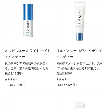
イル成分が優しくほぐしてからふき
の理論を応用し、全方位的に肌の底
取り、美容保湿成分のリッチメドウ
上げを図ります。さらに、シミと年
スイートとユズセラミドがうるおい
齢の関係に着目。点在するシミだけ
を届けると、くもりのないクリアな
でなく、メラニンが蓄積しがちな年
肌に。さらにうるおいをキャッチし
齢肌の“メラニンメタボ(*2)”にアプ
て蓄える水性ヴェールを肌の上に形
ローチして、澄みわたる美肌を目指
成することで、次に使う化粧水のな
します。*1 年齢を重ねた肌*2 メラ
じみがアップします。週に2～3回、
ニンが過剰に生成する状態*3 メラ
洗顔後にまろやかな感触のミルクで
ニンの生成を抑え、シミ・ソバカス
やさしくふき取るだけで、ごわつき
を防ぐ*4 コラーゲン・トリペプチ
オルビスユー ホワイト ナイト
オルビスユー ホワイト デイモ
のない、みずみずしいやわ肌を実現
ド Ｆ
モイスチャー
イスチャー
します。 * 糖化する前の古くなった
夜の集中ケアで睡眠中の肌を整え
紫外線ダメージを防ぎながら、美白
角層をふき取り、やわらかい肌を保
る。翌朝、驚きの透明感とやわらか
(*1)成分が働きかける1本2役で大人
つこと。
さを感じて。若々しく透明感のある
税込3,190円～
の肌を守りぬく。若々しく透明感の
税込3,300円
美肌を構成する要素と、年齢肌(*1)
ある美肌を構成する要素と、年齢肌
のメラニン生成にアプローチして、
(*2)のメラニン生成にアプローチし
（3.81 /
196
件）
（3.86 /
325
件）
明るくなめらかな肌へ導くスキンケ
て、明るくなめらかな肌へ導くスキ
アシリーズです。「オルビスユー」
ンケアシリーズです。「オルビスユ
の理論を応用し、全方位的に肌の底
ー」の理論を応用し、全方位的に肌
上げを図ります。さらに、シミと年
の底上げを図ります。さらに、シミ