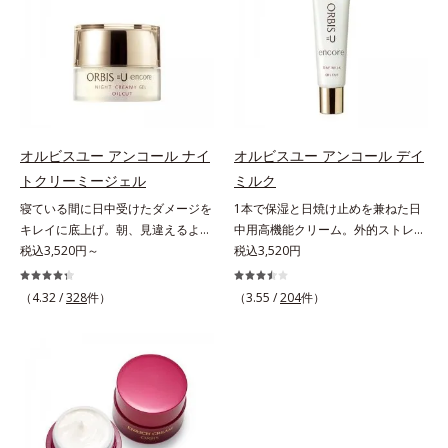
齢の関係に着目。点在するシミだけ
と年齢の関係に着目。点在するシミ
でなく、メラニンが蓄積しがちな年
だけでなく、メラニンが蓄積しがち
齢肌の“メラニンメタボ(*2)”にアプ
な年齢肌の“メラニンメタボ(*3)”に
ローチして、澄みわたる美肌を目指
アプローチして、澄みわたる美肌を
します。*1 年齢を重ねた肌*2 メラ
目指します。*1 メラニンの生成を
ニンが過剰に生成する状態
抑え、シミ・ソバカスを防ぐ*2 年
齢を重ねた肌*3 メラニンが過剰に
生成する状態
オルビスユー アンコール ナイ
オルビスユー アンコール デイ
トクリーミージェル
ミルク
寝ている間に日中受けたダメージを
1本で保湿と日焼け止めを兼ねた日
キレイに底上げ。朝、見違えるよう
中用高機能クリーム。外的ストレス
なハリ感に。諦めかけていたハリ不
税込3,520円～
(*5)から肌を徹底ガード。諦めかけ
税込3,520円
足、うるおい低下に先端科学ケア
ていたハリ不足、うるおい低下に先
(*1)でアプローチするエイジングケ
端科学ケア(*1)でアプローチするエ
（4.32 /
328
件）
（3.55 /
204
件）
ア(*2)シリーズ。弾むような若々し
イジングケア(*2)シリーズ。弾むよ
い肌を目指します。D.N.A.(*3) ヒビ
うな若々しい肌を目指します。
スエキスとHSP（ヒートショックプ
D.N.A.(*3) ヒビスエキスとHSP（ヒ
ロテイン）(*4)の合わせ技で、目
ートショックプロテイン）(*4)の合
元、フェイスラインなど、年齢を重
わせ技で、目元、フェイスラインな
ねるにつれハリ不足、うるおい低下
ど、年齢を重ねるにつれハリ不足、
を感じやすい部位に働きかけ、ハリ
うるおい低下を感じやすい部位に働