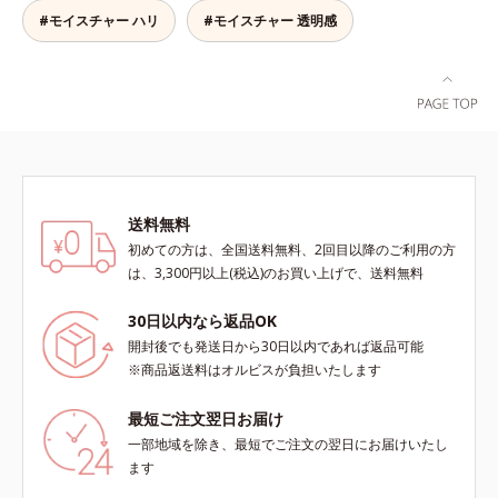
チ。ベタつかずみずみずしい使いご
#モイスチャー ハリ
#モイスチャー 透明感
こちでこわばった肌を解きほぐし、
柔らかくもっちりしたクリームなら
ではの極上肌へ導きます。*1 年齢
に応じたお手入れ*2 加水分解コラ
ーゲン*3 加水分解エラスチン*4 角
層内*5 アルテアエキス＝肌にうる
おいと柔らかさを与える保湿成分
送料無料
初めての方は、全国送料無料、2回目以降のご利用の方
は、3,300円以上(税込)のお買い上げで、送料無料
30日以内なら返品OK
開封後でも発送日から30日以内であれば返品可能
※商品返送料はオルビスが負担いたします
最短ご注文翌日お届け
一部地域を除き、最短でご注文の翌日にお届けいたし
ます