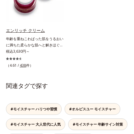
感のある肌へ導きます。さらに、水
きかけ、ハリ感のある肌へ導きま
でも油でもない第3の成分、even
す。さらに、水でも油でもない第3
wateroil（イーブンワテロイル）を
の成分、even wateroil（イーブン
配合することにより、水でも油でも
ワテロイル）を配合することによ
実現できなかった、“濃密なうるお
り、水でも油でも実現できなかっ
エンリッチ クリーム
い感”と“ベタつかない”、相反する2
た、“濃密なうるおい感”と“ベタつか
年齢を重ねこわばった肌をうるおい
つの感触の両立に成功。ごわつく年
ない”、相反する2つの感触の両立に
に満ちた柔らかな肌へと解きほぐ
齢肌を柔肌に整え、未体験の肌感触
成功。ごわつく年齢肌を柔肌に整
す。セラミド配合保湿クリーム。う
税込3,630円～
を叶えます。*1 保湿*2 年齢に応じ
え、未体験の肌感触を叶えます。*1
るおい続く柔らかな肌へ整える、エ
たお手入れ *3 D.N.A.＝Daily New
保湿*2 年齢に応じたお手入れ *3
イジングケア(*1)保湿クリームで
（4.61 /
438
件）
Approach*4 HSP含有酵母エキス＝
D.N.A.＝Daily New Approach*4
す。塗っても塗っても乾いてしまう
保湿成分
HSP含有酵母エキス＝保湿成分*5
肌へセラミドを届けるため、セラミ
紫外線や乾燥など
ドを極小のナノサイズにカプセル化
関連タグで探す
しました。内包した3大保湿成分＝
ローヤルゼリーエキス・浸透型コラ
ーゲン(*2)・エラスチン(*3)ととも
に浸透(*4)し、うるおいに満ちた状
#モイスチャー ハリつや習慣
#オルビスユー モイスチャー
態が続く肌へ整えます。さらに年齢
肌がうるおいとともに失ってしまう
#モイスチャー 大人世代に人気
#モイスチャー 年齢サイン対策
ハリ・弾力に、モイストエンリッチ
コンプレックス(*5）がアプロー